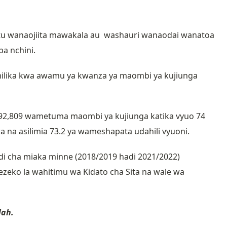
 wanaojiita mawakala au washauri wanaodai wanatoa
pa nchini.
milika kwa awamu ya kwanza ya maombi ya kujiunga
 92,809 wametuma maombi ya kujiunga katika vyuo 74
 na asilimia 73.2 ya wameshapata udahili vyuoni.
 cha miaka minne (2018/2019 hadi 2021/2022)
zeko la wahitimu wa Kidato cha Sita na wale wa
lah.