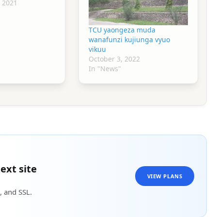
 2021
TCU yaongeza muda
wanafunzi kujiunga vyuo
vikuu
October 3, 2022
In "News"
ext site
VIEW PLANS
, and SSL.