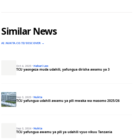
Similar News
AI.NUKTA.CO.TZ/DISCOVER →
Oct 4, 2025
·
Habari Leo
TCU yaongeza muda udahili, yafungua dirisha awamu ya 3
Sep 3, 2025
·
Nukta
TCU yafungua udahili awamu ya pili mwaka wa masomo 2025/26
Sep 3, 2024
·
Nukta
TCU yafungua awamu ya pili ya udahili vyuo vikuu Tanzania