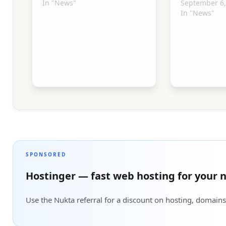
In "News"
September 6,
In "News"
SPONSORED
Hostinger — fast web hosting for your n
Use the Nukta referral for a discount on hosting, domains