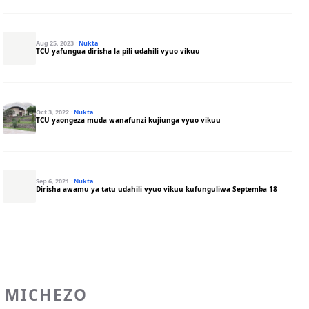
Aug 25, 2023
·
Nukta
TCU yafungua dirisha la pili udahili vyuo vikuu
Oct 3, 2022
·
Nukta
TCU yaongeza muda wanafunzi kujiunga vyuo vikuu
Sep 6, 2021
·
Nukta
Dirisha awamu ya tatu udahili vyuo vikuu kufunguliwa Septemba 18
MICHEZO