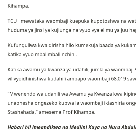
Kihampa.
TCU imewataka waombaji kuepuka kupotoshwa na watu
huduma ya jinsi ya kujiunga na vyuo vya elimu ya juu ha
Kufunguliwa kwa dirisha hilo kumekuja baada ya kuka
katika vyuo mbalimbali nchini.
Katika awamu ya kwanza ya udahili, jumla ya waombaji
vilivyoidhinishwa kudahili ambapo waombaji 68,019 sawa
“Mwenendo wa udahili wa Awamu ya Kwanza kwa kipindi
unaonesha ongezeko kubwa la waombaji ikiashiria onge
Stashahada,” amesema Prof Kihampa.
Habari hii imeandikwa na Medlini Kuya na Nuru Abdal