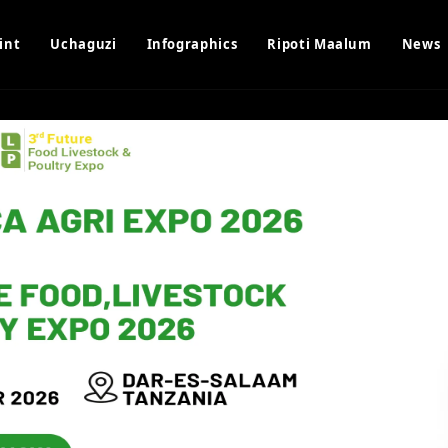
int
Uchaguzi
Infographics
Ripoti Maalum
News