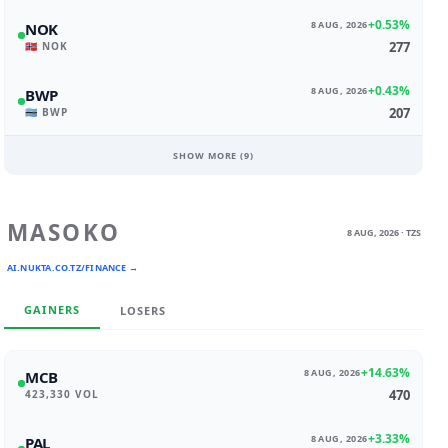
+0.53%
8 AUG, 2026
NOK
277
🇳🇴 NOK
+0.43%
8 AUG, 2026
BWP
207
🇧🇼 BWP
SHOW MORE (
9
)
MASOKO
8 AUG, 2026 · TZS
AI.NUKTA.CO.TZ/FINANCE →
GAINERS
LOSERS
+14.63%
8 AUG, 2026
MCB
470
423,330 VOL
+3.33%
8 AUG, 2026
PAL