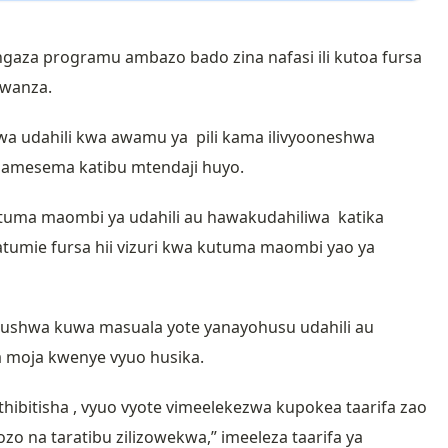
ngaza programu ambazo bado zina nafasi ili kutoa fursa
kwanza.
wa udahili kwa awamu ya pili kama ilivyooneshwa
,” amesema katibu mtendaji huyo.
uma maombi ya udahili au hawakudahiliwa katika
umie fursa hii vizuri kwa kutuma maombi yao ya
ushwa kuwa masuala yote yanayohusu udahili au
wa moja kwenye vyuo husika.
ibitisha , vyuo vyote vimeelekezwa kupokea taarifa zao
o na taratibu zilizowekwa,” imeeleza taarifa ya