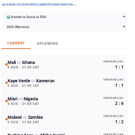
AI.NUKTA.CO.TZ/SPORTS/COMPETITIONS/WAFCON →
CURRENT
UPCOMING
IMEKAMILIKA
Mali
vs
Ghana
1 : 1
6 AUG
· 21:00 EAT
IMEKAMILIKA
Kape Verde
vs
Kamerun
1 : 1
6 AUG
· 21:00 EAT
IMEKAMILIKA
Misri
vs
Nigeria
2 : 6
5 AUG
· 21:00 EAT
IMEKAMILIKA
Malawi
vs
Zambia
1 : 2
5 AUG
· 21:00 EAT
IMEKAMILIKA