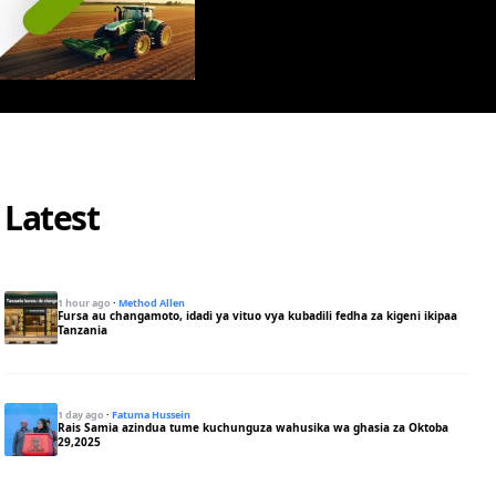
Latest
1 hour ago
·
Method Allen
Fursa au changamoto, idadi ya vituo vya kubadili fedha za kigeni ikipaa
Tanzania
1 day ago
·
Fatuma Hussein
Rais Samia azindua tume kuchunguza wahusika wa ghasia za Oktoba
29,2025