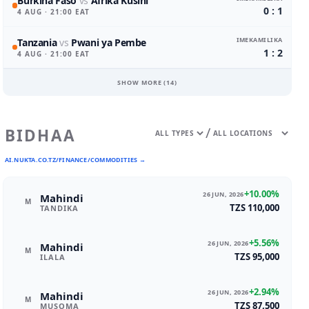
Burkina Faso
vs
Afrika Kusini
0 : 1
4 AUG
· 21:00 EAT
IMEKAMILIKA
Tanzania
vs
Pwani ya Pembe
1 : 2
4 AUG
· 21:00 EAT
SHOW MORE (
14
)
/
BIDHAA
AI.NUKTA.CO.TZ/FINANCE/COMMODITIES →
+10.00%
26 JUN, 2026
Mahindi
M
TZS 110,000
TANDIKA
+5.56%
26 JUN, 2026
Mahindi
M
TZS 95,000
ILALA
+2.94%
26 JUN, 2026
Mahindi
M
TZS 87,500
MUSOMA