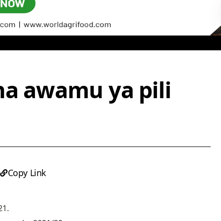
ha awamu ya pili
Copy Link
21.