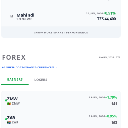
+0.91%
26 JUN, 2026
Mahindi
M
TZS 44,400
SONGWE
SHOW MORE MARKET PERFORMANCE
FOREX
8 AUG, 2026 · TZS
AI.NUKTA.CO.TZ/FINANCE/CURRENCIES →
GAINERS
LOSERS
+1.79%
8 AUG, 2026
ZMW
141
🇿🇲 ZMW
+0.95%
8 AUG, 2026
ZAR
163
🇿🇦 ZAR