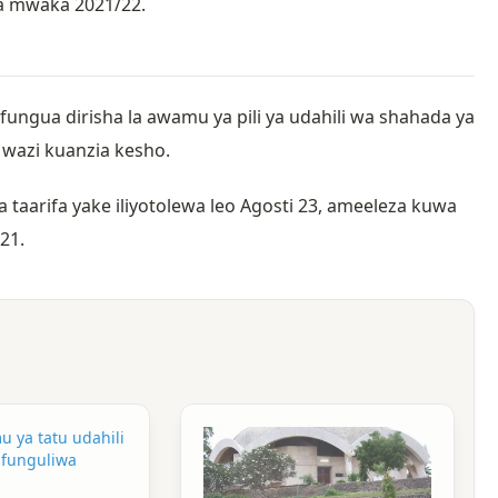
a mwaka 2021/22.
ungua dirisha la awamu ya pili ya udahili wa shahada ya
azi kuanzia kesho.
 taarifa yake iliyotolewa leo Agosti 23, ameeleza kuwa
21.
u ya tatu udahili
ufunguliwa