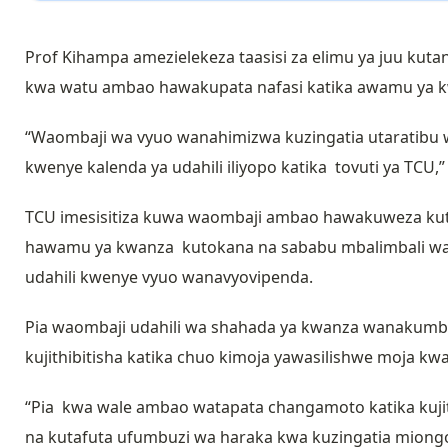
Prof Kihampa amezielekeza taasisi za elimu ya juu kuta
kwa watu ambao hawakupata nafasi katika awamu ya 
“Waombaji wa vyuo wanahimizwa kuzingatia utaratibu 
kwenye kalenda ya udahili iliyopo katika tovuti ya TCU
TCU imesisitiza kuwa waombaji ambao hawakuweza kut
hawamu ya kwanza kutokana na sababu mbalimbali wat
udahili kwenye vyuo wanavyovipenda.
Pia waombaji udahili wa shahada ya kwanza wanakumb
kujithibitisha katika chuo kimoja yawasilishwe moja k
“Pia kwa wale ambao watapata changamoto katika kujith
na kutafuta ufumbuzi wa haraka kwa kuzingatia miongoz