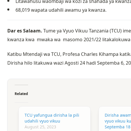
Litawahusu waombaji wa kozi za shahada ya kwanz
68,019 wapata udahili awamu ya kwanza.
Dar es Salaam.
Tume ya Vyuo Vikuu Tanzania (TCU) imef
kwanza kwa mwaka wa masomo 2021/22 litakalokuwa w
Katibu Mtendaji wa TCU, Profesa Charles Kihampa katika
Dirisha hilo litakuwa wazi Agosti 24 hadi Septemba 6, 20
Related
TCU yafungua dirisha la pili
Dirisha awam
udahili vyuo vikuu
vyuo vikuu k
August 25, 2023
Septemba 18