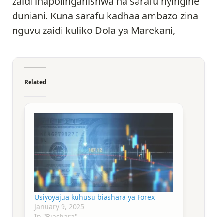
zaidi inapolinganishwa na sarafu nyingine
duniani. Kuna sarafu kadhaa ambazo zina
nguvu zaidi kuliko Dola ya Marekani,
Related
Usiyoyajua kuhusu biashara ya Forex
January 9, 2025
In "Biashara"