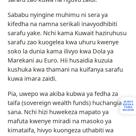
Sababu nyingine muhimu ni sera ya
kifedha na namna serikali inavyodhibiti
sarafu yake. Nchi kama Kuwait haziruhusu
sarafu zao kuogelea kwa uhuru kwenye
soko la dunia kama ilivyo kwa Dola ya
Marekani au Euro. Hii husaidia kuzuia
kushuka kwa thamani na kuifanya sarafu
kuwa imara zaidi.
Pia, uwepo wa akiba kubwa ya fedha za
taifa (sovereign wealth funds) huchangia
SPORTS
BIDHAA
FOREX
sana. Nchi hizi huwekeza mapato ya
MASOKO
mafuta kwenye miradi na masoko ya
kimataifa, hivyo kuongeza uthabiti wa