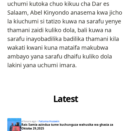
uchumi kutoka chuo kikuu cha Dar es
Salaam, Abel Kinyondo anasema kwa jicho
la kiuchumi si tatizo kuwa na sarafu yenye
thamani zaidi kuliko dola, bali kuwa na
sarafu inayobadilika badilika thamani kila
wakati kwani kuna mataifa makubwa
ambayo yana sarafu dhaifu kuliko dola
lakini yana uchumi imara.
Latest
4 hours ago
·
Fatuma Hussein
Rais Samia azindua tume kuchunguza wahusika wa ghasia za
Oktoba 29,2025