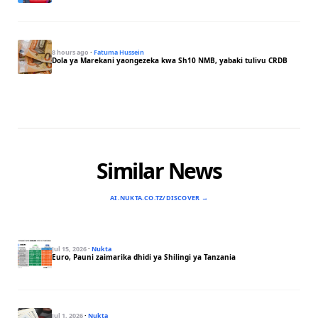
8 hours ago
·
Fatuma Hussein
Dola ya Marekani yaongezeka kwa Sh10 NMB, yabaki tulivu CRDB
Similar News
AI.NUKTA.CO.TZ/DISCOVER →
Jul 15, 2026
·
Nukta
Euro, Pauni zaimarika dhidi ya Shilingi ya Tanzania
Jul 1, 2026
·
Nukta