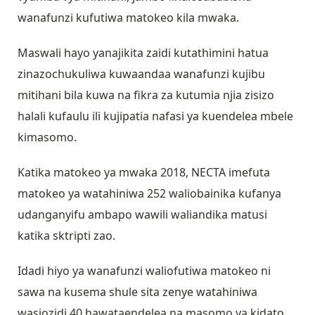
wanafunzi kufutiwa matokeo kila mwaka.
Maswali hayo yanajikita zaidi kutathimini hatua
zinazochukuliwa kuwaandaa wanafunzi kujibu
mitihani bila kuwa na fikra za kutumia njia zisizo
halali kufaulu ili kujipatia nafasi ya kuendelea mbele
kimasomo.
Katika matokeo ya mwaka 2018, NECTA imefuta
matokeo ya watahiniwa 252 waliobainika kufanya
udanganyifu ambapo wawili waliandika matusi
katika sktripti zao.
Idadi hiyo ya wanafunzi waliofutiwa matokeo ni
sawa na kusema shule sita zenye watahiniwa
wasiozidi 40 hawataendelea na masomo ya kidato