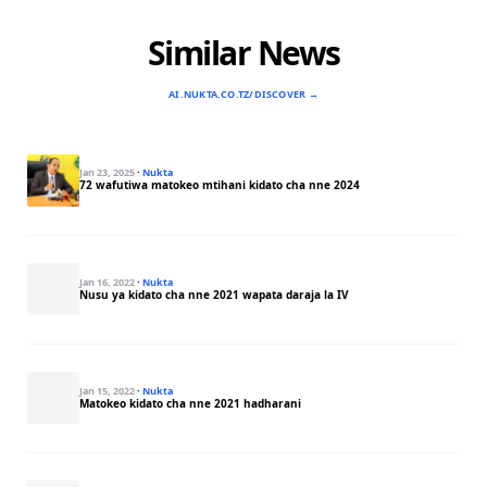
Similar News
AI.NUKTA.CO.TZ/DISCOVER →
Jan 23, 2025
·
Nukta
72 wafutiwa matokeo mtihani kidato cha nne 2024
Jan 16, 2022
·
Nukta
Nusu ya kidato cha nne 2021 wapata daraja la IV
Jan 15, 2022
·
Nukta
Matokeo kidato cha nne 2021 hadharani