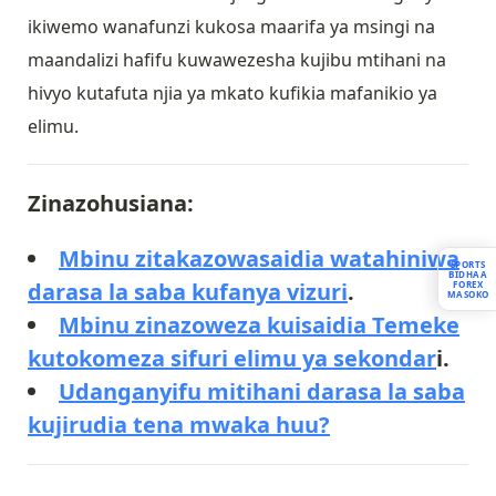
ikiwemo wanafunzi kukosa maarifa ya msingi na
maandalizi hafifu kuwawezesha kujibu mtihani na
hivyo kutafuta njia ya mkato kufikia mafanikio ya
elimu.
Zinazohusiana:
Mbinu zitakazowasaidia watahiniwa
SPORTS
BIDHAA
darasa la saba kufanya vizuri
.
FOREX
MASOKO
Mbinu zinazoweza kuisaidia Temeke
kutokomeza sifuri elimu ya sekondar
i.
Udanganyifu mitihani darasa la saba
kujirudia tena mwaka huu?