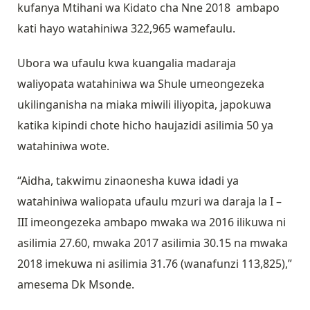
kufanya Mtihani wa Kidato cha Nne 2018 ambapo
kati hayo watahiniwa 322,965 wamefaulu.
Ubora wa ufaulu kwa kuangalia madaraja
waliyopata watahiniwa wa Shule umeongezeka
ukilinganisha na miaka miwili iliyopita, japokuwa
katika kipindi chote hicho haujazidi asilimia 50 ya
watahiniwa wote.
“Aidha, takwimu zinaonesha kuwa idadi ya
watahiniwa waliopata ufaulu mzuri wa daraja la I –
III imeongezeka ambapo mwaka wa 2016 ilikuwa ni
asilimia 27.60, mwaka 2017 asilimia 30.15 na mwaka
2018 imekuwa ni asilimia 31.76 (wanafunzi 113,825),”
amesema Dk Msonde.