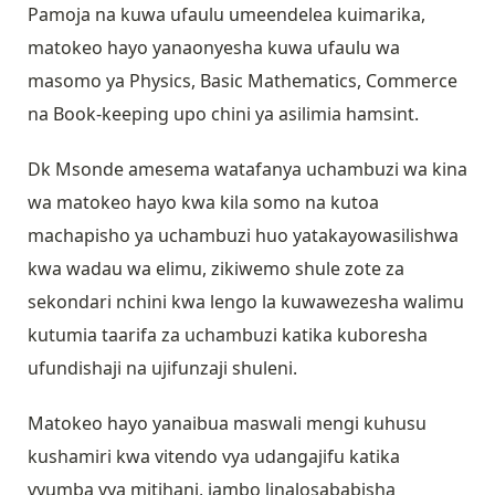
Pamoja na kuwa ufaulu umeendelea kuimarika,
matokeo hayo yanaonyesha kuwa ufaulu wa
masomo ya Physics, Basic Mathematics, Commerce
na Book-keeping upo chini ya asilimia hamsint.
Dk Msonde amesema watafanya uchambuzi wa kina
wa matokeo hayo kwa kila somo na kutoa
machapisho ya uchambuzi huo yatakayowasilishwa
kwa wadau wa elimu, zikiwemo shule zote za
sekondari nchini kwa lengo la kuwawezesha walimu
kutumia taarifa za uchambuzi katika kuboresha
ufundishaji na ujifunzaji shuleni.
Matokeo hayo yanaibua maswali mengi kuhusu
kushamiri kwa vitendo vya udangajifu katika
vyumba vya mitihani, jambo linalosababisha