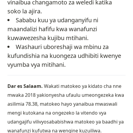
vinaibua changamoto za weledi katika
soko la ajira.
Sababu kuu ya udanganyifu ni
maandalizi hafifu kwa wanafunzi
kuwawezesha kujibu mtihani.
Washauri uboreshaji wa mbinu za
kufundishia na kuongeza udhibiti kwenye
vyumba vya mitihani.
Dar es Salaam.
Wakati matokeo ya kidato cha nne
mwaka 2018 yakionyesha ufaulu umeongezeka kwa
asilimia 78.38, matokeo hayo yanaibua mwaswali
mengi kutokana na ongezeko la vitendo vya
udangajifu vilivyosababishwa matokeo ya baadhi ya
wanafunzi kufutwa na wengine kuzuiliwa.