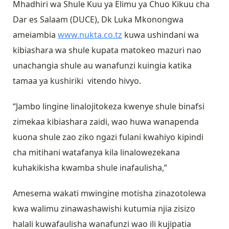
Mhadhiri wa Shule Kuu ya Elimu ya Chuo Kikuu cha
Dar es Salaam (DUCE), Dk Luka Mkonongwa
ameiambia
www.nukta.co.tz
kuwa ushindani wa
kibiashara wa shule kupata matokeo mazuri nao
unachangia shule au wanafunzi kuingia katika
tamaa ya kushiriki vitendo hivyo.
“Jambo lingine linalojitokeza kwenye shule binafsi
zimekaa kibiashara zaidi, wao huwa wanapenda
kuona shule zao ziko ngazi fulani kwahiyo kipindi
cha mitihani watafanya kila linalowezekana
kuhakikisha kwamba shule inafaulisha,”
Amesema wakati mwingine motisha zinazotolewa
kwa walimu zinawashawishi kutumia njia zisizo
halali kuwafaulisha wanafunzi wao ili kujipatia