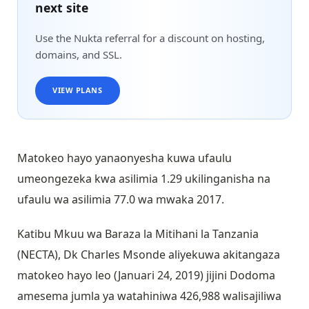
next site
Use the Nukta referral for a discount on hosting,
domains, and SSL.
VIEW PLANS
Matokeo hayo yanaonyesha kuwa ufaulu
umeongezeka kwa asilimia 1.29 ukilinganisha na
ufaulu wa asilimia 77.0 wa mwaka 2017.
Katibu Mkuu wa Baraza la Mitihani la Tanzania
(NECTA), Dk Charles Msonde aliyekuwa akitangaza
matokeo hayo leo (Januari 24, 2019) jijini Dodoma
amesema jumla ya watahiniwa 426,988 walisajiliwa