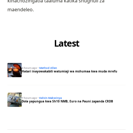
kinachozingatia taaluma katika shughuli za
maendeleo.
Latest
4 hours ago
·
Method Allen
Hatari inayowakabili watumiaji wa mshumaa kwa muda mrefu
7 hours ago
·
Kelvin Makwinya
Dola yapungua kwa Sh10 NMB, Euro na Pauni zapanda CRDB