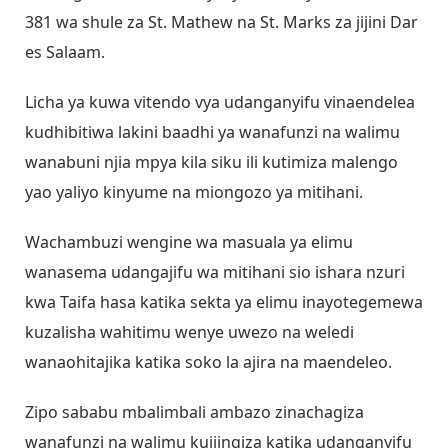
381 wa shule za St. Mathew na St. Marks za jijini Dar
es Salaam.
Licha ya kuwa vitendo vya udanganyifu vinaendelea
kudhibitiwa lakini baadhi ya wanafunzi na walimu
wanabuni njia mpya kila siku ili kutimiza malengo
yao yaliyo kinyume na miongozo ya mitihani.
Wachambuzi wengine wa masuala ya elimu
wanasema udangajifu wa mitihani sio ishara nzuri
kwa Taifa hasa katika sekta ya elimu inayotegemewa
kuzalisha wahitimu wenye uwezo na weledi
wanaohitajika katika soko la ajira na maendeleo.
Zipo sababu mbalimbali ambazo zinachagiza
wanafunzi na walimu kujiingiza katika udanganyifu