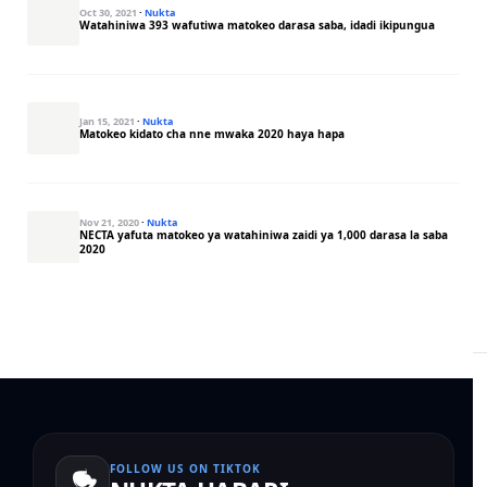
Oct 30, 2021
·
Nukta
Watahiniwa 393 wafutiwa matokeo darasa saba, idadi ikipungua
Jan 15, 2021
·
Nukta
Matokeo kidato cha nne mwaka 2020 haya hapa
Nov 21, 2020
·
Nukta
NECTA yafuta matokeo ya watahiniwa zaidi ya 1,000 darasa la saba
2020
FOLLOW US ON TIKTOK