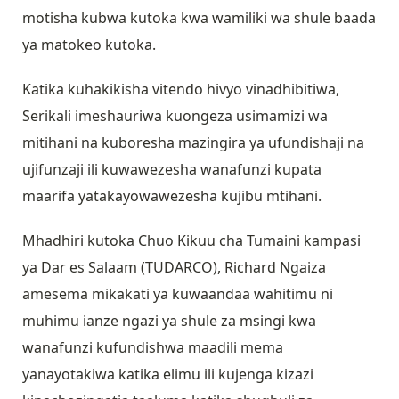
motisha kubwa kutoka kwa wamiliki wa shule baada
ya matokeo kutoka.
Katika kuhakikisha vitendo hivyo vinadhibitiwa,
Serikali imeshauriwa kuongeza usimamizi wa
mitihani na kuboresha mazingira ya ufundishaji na
ujifunzaji ili kuwawezesha wanafunzi kupata
maarifa yatakayowawezesha kujibu mtihani.
Mhadhiri kutoka Chuo Kikuu cha Tumaini kampasi
ya Dar es Salaam (TUDARCO), Richard Ngaiza
amesema mikakati ya kuwaandaa wahitimu ni
muhimu ianze ngazi ya shule za msingi kwa
wanafunzi kufundishwa maadili mema
yanayotakiwa katika elimu ili kujenga kizazi