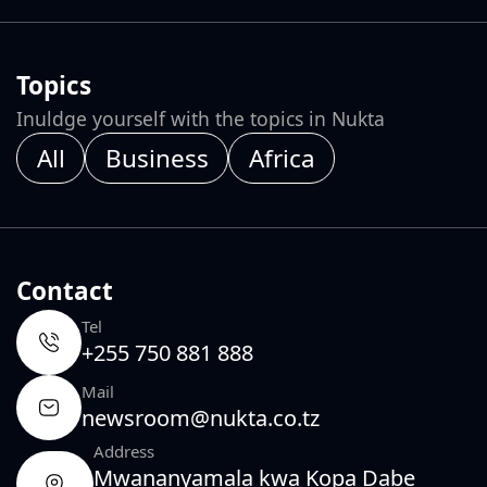
Topics
Inuldge yourself with the topics in Nukta
All
Business
Africa
Contact
Tel
+255 750 881 888
Mail
newsroom@nukta.co.tz
Address
Mwananyamala kwa Kopa Dabe