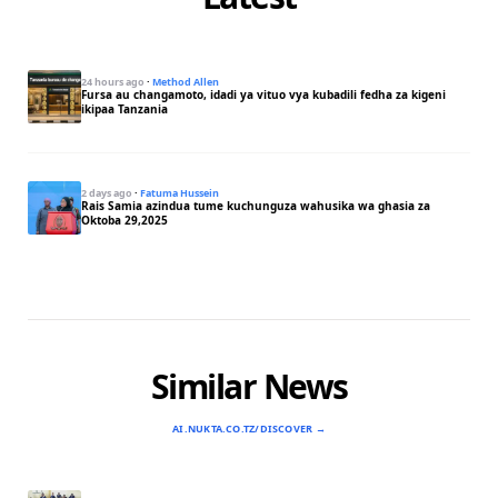
24 hours ago
·
Method Allen
Fursa au changamoto, idadi ya vituo vya kubadili fedha za kigeni
ikipaa Tanzania
2 days ago
·
Fatuma Hussein
Rais Samia azindua tume kuchunguza wahusika wa ghasia za
Oktoba 29,2025
Similar News
AI.NUKTA.CO.TZ/DISCOVER →