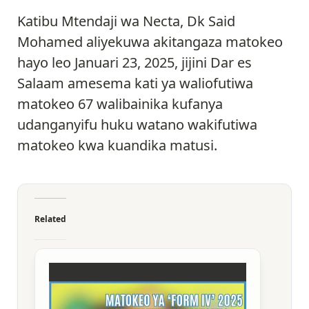
Katibu Mtendaji wa Necta, Dk Said
Mohamed aliyekuwa akitangaza matokeo
hayo leo Januari 23, 2025, jijini Dar es
Salaam amesema kati ya waliofutiwa
matokeo 67 walibainika kufanya
udanganyifu huku watano wakifutiwa
matokeo kwa kuandika matusi.
Related