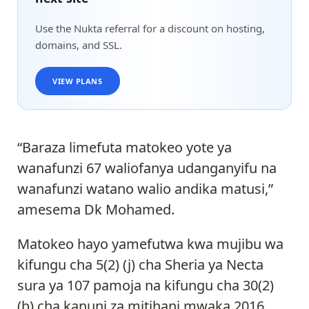
Use the Nukta referral for a discount on hosting,
domains, and SSL.
VIEW PLANS
“Baraza limefuta matokeo yote ya
wanafunzi 67 waliofanya udanganyifu na
wanafunzi watano walio andika matusi,”
amesema Dk Mohamed.
Matokeo hayo yamefutwa kwa mujibu wa
kifungu cha 5(2) (j) cha Sheria ya Necta
sura ya 107 pamoja na kifungu cha 30(2)
(b) cha kanuni za mitihani mwaka 2016