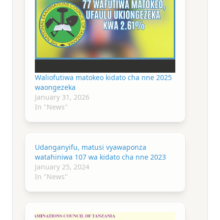
Waliofutiwa matokeo kidato cha nne 2025
waongezeka
January 31, 2026
In "News"
Udanganyifu, matusi vyawaponza
watahiniwa 107 wa kidato cha nne 2023
January 25, 2024
In "News"