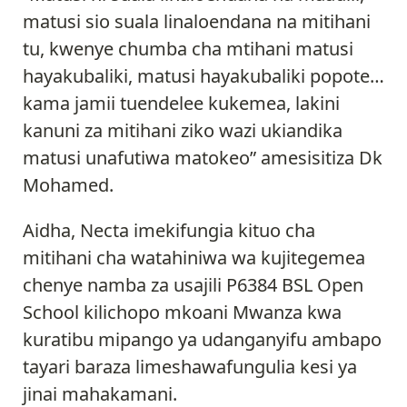
matusi sio suala linaloendana na mitihani
tu, kwenye chumba cha mtihani matusi
hayakubaliki, matusi hayakubaliki popote…
kama jamii tuendelee kukemea, lakini
kanuni za mitihani ziko wazi ukiandika
matusi unafutiwa matokeo” amesisitiza Dk
Mohamed.
Aidha, Necta imekifungia kituo cha
mitihani cha watahiniwa wa kujitegemea
chenye namba za usajili P6384 BSL Open
School kilichopo mkoani Mwanza kwa
kuratibu mipango ya udanganyifu ambapo
tayari baraza limeshawafungulia kesi ya
jinai mahakamani.