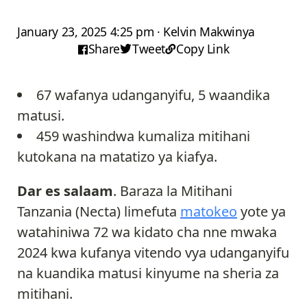
January 23, 2025 4:25 pm · Kelvin Makwinya
Share
Tweet
Copy Link
67 wafanya udanganyifu, 5 waandika
matusi.
459 washindwa kumaliza mitihani
kutokana na matatizo ya kiafya.
Dar es salaam
. Baraza la Mitihani
Tanzania (Necta) limefuta
matokeo
yote ya
watahiniwa 72 wa kidato cha nne mwaka
2024 kwa kufanya vitendo vya udanganyifu
na kuandika matusi kinyume na sheria za
mitihani.