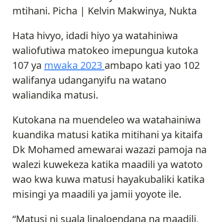
mtihani. Picha | Kelvin Makwinya, Nukta
Hata hivyo, idadi hiyo ya watahiniwa
waliofutiwa matokeo imepungua kutoka
107 ya
mwaka 2023
ambapo kati yao 102
walifanya udanganyifu na watano
waliandika matusi.
Kutokana na muendeleo wa watahainiwa
kuandika matusi katika mitihani ya kitaifa
Dk Mohamed amewarai wazazi pamoja na
walezi kuwekeza katika maadili ya watoto
wao kwa kuwa matusi hayakubaliki katika
misingi ya maadili ya jamii yoyote ile.
“Matusi ni suala linaloendana na maadili,