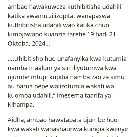
ambao hawakuweza kuthibitisha udahili
katika awamu zilizopita, wanapaswa
kuthibitisha udahili wao katika chuo
kimojawapo kuanzia tarehe 19 hadi 21
Oktoba, 2024…
….Uhibitisho huo unafanyika kwa kutumia
namba maalum ya siri iliyotumwa kwa
ujumbe mfupi kupitia namba zao za simu
au barua pepe walizotumia wakati wa
kuomba udahili,” imesema taarifa ya
Kihampa.
Aidha, ambao hawatapata ujumbe huo
kwa wakati wanashauriwa kuingia kwenye