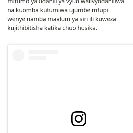
mifumo ya udahili ya vyuo walivyodahiliwa
na kuomba kutumiwa ujumbe mfupi
wenye namba maalum ya siri ili kuweza
kujithibitisha katika chuo husika.