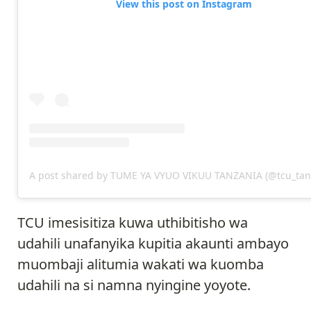
View this post on Instagram
A post shared by TUME YA VYUO VIKUU TANZANIA (@tcu_tan
TCU imesisitiza kuwa uthibitisho wa
udahili unafanyika kupitia akaunti ambayo
muombaji alitumia wakati wa kuomba
udahili na si namna nyingine yoyote.