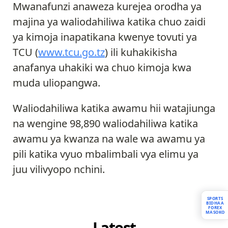
Mwanafunzi anaweza kurejea orodha ya
majina ya waliodahiliwa katika chuo zaidi
ya kimoja inapatikana kwenye tovuti ya
TCU (
www.tcu.go.tz
) ili kuhakikisha
anafanya uhakiki wa chuo kimoja kwa
muda uliopangwa.
Waliodahiliwa katika awamu hii watajiunga
na wengine 98,890 waliodahiliwa katika
awamu ya kwanza na wale wa awamu ya
pili katika vyuo mbalimbali vya elimu ya
juu vilivyopo nchini.
SPORTS
BIDHAA
FOREX
MASOKO
Latest