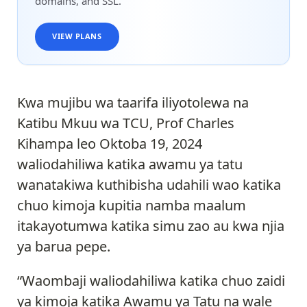
domains, and SSL.
VIEW PLANS
Kwa mujibu wa taarifa iliyotolewa na
Katibu Mkuu wa TCU, Prof Charles
Kihampa leo Oktoba 19, 2024
waliodahiliwa katika awamu ya tatu
wanatakiwa kuthibisha udahili wao katika
chuo kimoja kupitia namba maalum
itakayotumwa katika simu zao au kwa njia
ya barua pepe.
“Waombaji waliodahiliwa katika chuo zaidi
ya kimoja katika Awamu ya Tatu na wale