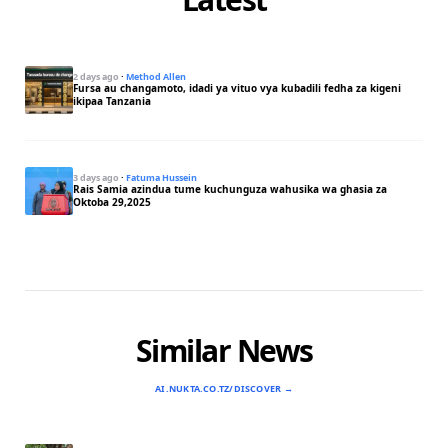
2 days ago
·
Method Allen
Fursa au changamoto, idadi ya vituo vya kubadili fedha za kigeni
ikipaa Tanzania
3 days ago
·
Fatuma Hussein
Rais Samia azindua tume kuchunguza wahusika wa ghasia za
Oktoba 29,2025
Similar News
AI.NUKTA.CO.TZ/DISCOVER →