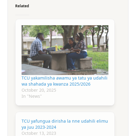
Related
TCU yakamilisha awamu ya tatu ya udahili
wa shahada ya kwanza 2025/2026
October 20, 2025
In "News"
TCU yafungua dirisha la nne udahili elimu
ya juu 2023-2024
October 13, 2023