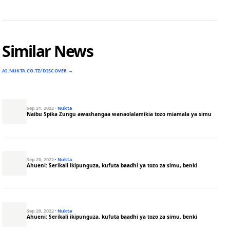
Similar News
AI.NUKTA.CO.TZ/DISCOVER →
Sep 21, 2022
·
Nukta
Naibu Spika Zungu awashangaa wanaolalamikia tozo miamala ya simu
Sep 20, 2022
·
Nukta
Ahueni: Serikali ikipunguza, kufuta baadhi ya tozo za simu, benki
Sep 20, 2022
·
Nukta
Ahueni: Serikali ikipunguza, kufuta baadhi ya tozo za simu, benki