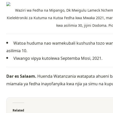
Waziri wa Fedha na Mipango, Dk Mwigulu Lameck Nchemb
Kielektroniki za Kutuma na Kutoa Fedha kwa Mwaka 2021, ma
kwa asilimia 30, jijini Dodoma. 
Watoa huduma nao wamekubali kushusha tozo wan
asilimia 10.
Viwango vipya kutolewa Septemba Mosi, 2021.
Dar es Salaam.
Huenda Watanzania watapata ahueni baa
miamala ya fedha inayofanyika kwa njia ya simu na kup
Related