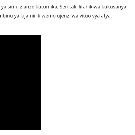
ya simu zianze kutumika, Serikali ilifanikiwa kukusanya
u ya kijamii ikiwemo ujenzi wa vituo vya afya.