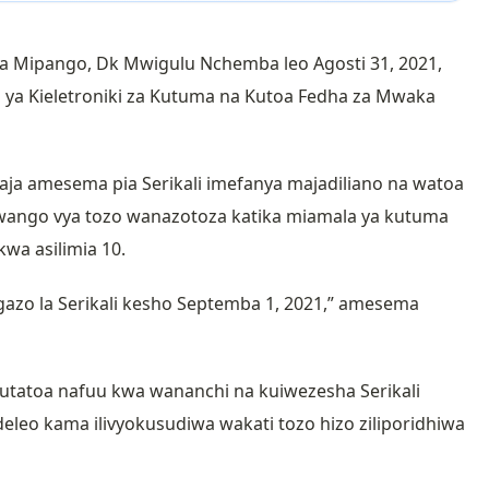
a Mipango, Dk Mwigulu Nchemba leo Agosti 31, 2021,
 ya Kieletroniki za Kutuma na Kutoa Fedha za Mwaka
ja amesema pia Serikali imefanya majadiliano na watoa
ango vya tozo wanazotoza katika miamala ya kutuma
wa asilimia 10.
azo la Serikali kesho Septemba 1, 2021,” amesema
utatoa nafuu kwa wananchi na kuiwezesha Serikali
eleo kama ilivyokusudiwa wakati tozo hizo ziliporidhiwa