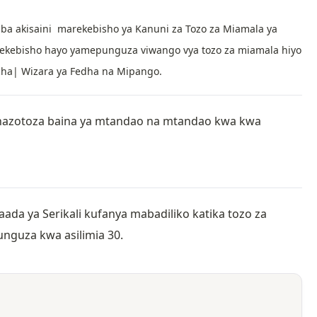
a akisaini marekebisho ya Kanuni za Tozo za Miamala ya
rekebisho hayo yamepunguza viwango vya tozo za miamala hiyo
Picha| Wizara ya Fedha na Mipango.
azotoza baina ya mtandao na mtandao kwa kwa
da ya Serikali kufanya mabadiliko katika tozo za
unguza kwa asilimia 30.