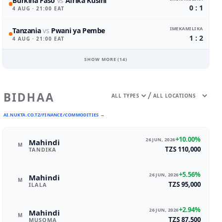
Burkina Faso
vs
Afrika Kusini
0 : 1
4 AUG
· 21:00 EAT
IMEKAMILIKA
Tanzania
vs
Pwani ya Pembe
1 : 2
4 AUG
· 21:00 EAT
SHOW MORE (
14
)
/
BIDHAA
AI.NUKTA.CO.TZ/FINANCE/COMMODITIES →
+10.00%
26 JUN, 2026
Mahindi
M
TZS 110,000
TANDIKA
+5.56%
26 JUN, 2026
Mahindi
M
TZS 95,000
ILALA
+2.94%
26 JUN, 2026
Mahindi
M
TZS 87,500
MUSOMA