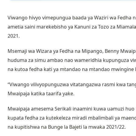
Viwango hivyo vimepungua baada ya Waziri wa Fedha n
ametia saini marekebisho ya Kanuni za Tozo za Miamala
2021.
Msemaji wa Wizara ya Fedha na Mipango, Benny Mwaipa
huduma za simu ambao nao wameridhia kupunguza viw
na kutoa fedha kati ya mtandao na mtandao mwingine k
“Viwango vilivyopunguzwa vitatangazwa rasmi kwa tang
Mwaipaja katika taarifa yake.
Mwaipaja amesema Serikali inaamini kuwa uamuzi huo 
kupata fedha za kutekeleza miradi mbalimbali ya maend
na kupitishwa na Bunge la Bajeti la mwaka 2021/22.