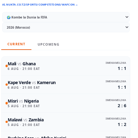
AI.NUKTA.CO.TZ/SPORTS/COMPETITIONS/WAFCON →
CURRENT
UPCOMING
IMEKAMILIKA
Mali
vs
Ghana
1 : 1
6 AUG
· 21:00 EAT
IMEKAMILIKA
Kape Verde
vs
Kamerun
1 : 1
6 AUG
· 21:00 EAT
IMEKAMILIKA
Misri
vs
Nigeria
2 : 6
5 AUG
· 21:00 EAT
IMEKAMILIKA
Malawi
vs
Zambia
1 : 2
5 AUG
· 21:00 EAT
IMEKAMILIKA