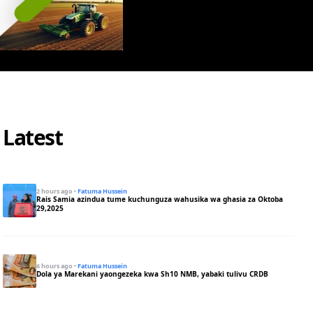
Latest
2 hours ago
·
Fatuma Hussein
Rais Samia azindua tume kuchunguza wahusika wa ghasia za Oktoba
29,2025
6 hours ago
·
Fatuma Hussein
Dola ya Marekani yaongezeka kwa Sh10 NMB, yabaki tulivu CRDB