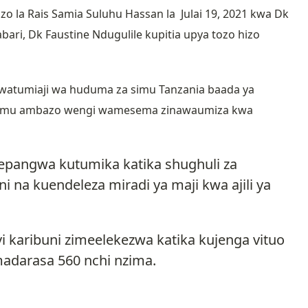
zo la Rais Samia Suluhu Hassan la Julai 19, 2021 kwa Dk
ari, Dk Faustine Ndugulile kupitia upya tozo hizo
 watumiaji wa huduma za simu Tanzania baada ya
a simu ambazo wengi wamesema zinawaumiza kwa
epangwa kutumika katika shughuli za
i na kuendeleza miradi ya maji kwa ajili ya
ivi karibuni zimeelekezwa katika kujenga vituo
madarasa 560 nchi nzima.