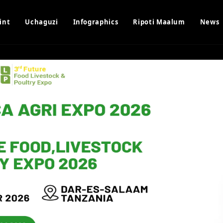
int
Uchaguzi
Infographics
Ripoti Maalum
News