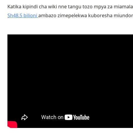
Katika kipindi cha wiki nne tangu tozo mpya za miamala 
Sh48.5 bilioni
ambazo zimepelekwa kuboresha miundombin