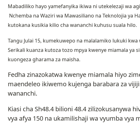
Mabadiliko hayo yamefanyika ikiwa ni utekelezaji wa agi
Nchemba na Waziri wa Mawasiliano na Teknolojia ya Hab
kutokana kusikia kilio cha wananchi kuhusu suala hilo.
Tangu Julai 15, kumekuwepo na malalamiko lukuki kwa
Serikali kuanza kutoza tozo mpya kwenye miamala y
kuongeza gharama za maisha.
Fedha zinazokatwa kwenye miamala hiyo zim
maendeleo ikiwemo kujenga barabara za vijijin
wananchi.
Kiasi cha Sh48.4 bilioni 48.4 zilizokusanywa h
vya afya 150 na ukamilishaji wa vyumba vya 