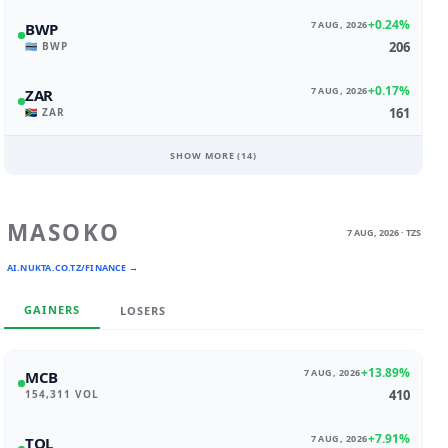
+0.24%
7 AUG, 2026
BWP
206
🇧🇼 BWP
+0.17%
7 AUG, 2026
ZAR
161
🇿🇦 ZAR
SHOW MORE (
14
)
MASOKO
7 AUG, 2026 · TZS
AI.NUKTA.CO.TZ/FINANCE →
GAINERS
LOSERS
+13.89%
7 AUG, 2026
MCB
410
154,311 VOL
+7.91%
7 AUG, 2026
TOL