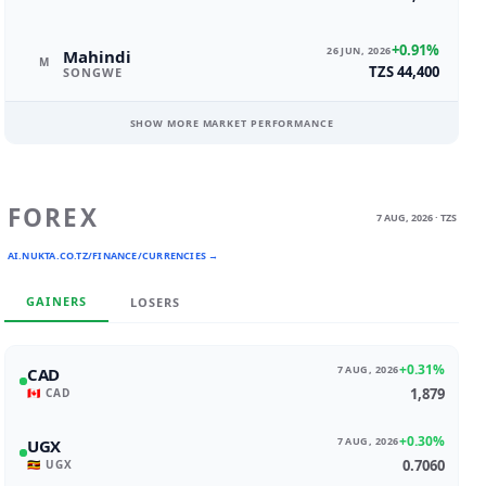
+0.91%
26 JUN, 2026
Mahindi
M
TZS 44,400
SONGWE
SHOW MORE MARKET PERFORMANCE
FOREX
7 AUG, 2026 · TZS
AI.NUKTA.CO.TZ/FINANCE/CURRENCIES →
GAINERS
LOSERS
+0.31%
7 AUG, 2026
CAD
1,879
🇨🇦 CAD
+0.30%
7 AUG, 2026
UGX
0.7060
🇺🇬 UGX