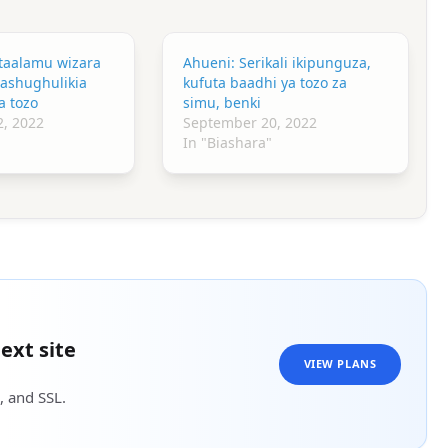
taalamu wizara
Ahueni: Serikali ikipunguza,
ashughulikia
kufuta baadhi ya tozo za
a tozo
simu, benki
, 2022
September 20, 2022
In "Biashara"
ext site
VIEW PLANS
, and SSL.