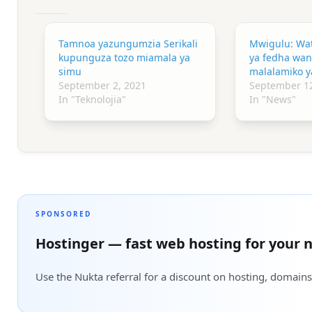
Tamnoa yazungumzia Serikali
Mwigulu: Wa
kupunguza tozo miamala ya
ya fedha wan
simu
malalamiko y
September 2, 2021
September 12
In "Teknolojia"
In "News"
SPONSORED
Hostinger — fast web hosting for your n
Use the Nukta referral for a discount on hosting, domains