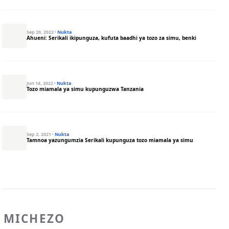
Sep 20, 2022
·
Nukta
Ahueni: Serikali ikipunguza, kufuta baadhi ya tozo za simu, benki
Jun 14, 2022
·
Nukta
Tozo miamala ya simu kupunguzwa Tanzania
Sep 2, 2021
·
Nukta
Tamnoa yazungumzia Serikali kupunguza tozo miamala ya simu
MICHEZO