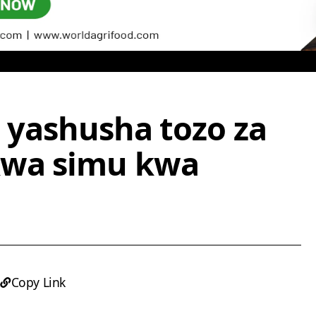
a yashusha tozo za
kwa simu kwa
Copy Link