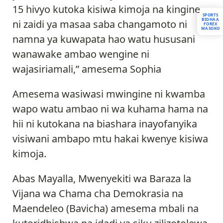
15 hivyo kutoka kisiwa kimoja na kingine
SPORTS
BIDHAA
ni zaidi ya masaa saba changamoto ni
FOREX
MASOKO
namna ya kuwapata hao watu hususani
wanawake ambao wengine ni
wajasiriamali,” amesema Sophia
Amesema wasiwasi mwingine ni kwamba
wapo watu ambao ni wa kuhama hama na
hii ni kutokana na biashara inayofanyika
visiwani ambapo mtu hakai kwenye kisiwa
kimoja.
Abas Mayalla, Mwenyekiti wa Baraza la
Vijana wa Chama cha Demokrasia na
Maendeleo (Bavicha) amesema mbali na