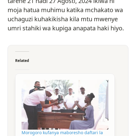
tarehe 21 hadi 27 Agosti, 2024 ikiwa ni
moja hatua muhimu katika mchakato wa
uchaguzi kuhakikisha kila mtu mwenye
umri stahiki wa kupiga anapata haki hiyo.
Related
Morogoro kufanya maboresho daftari la