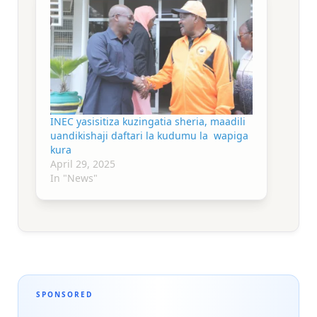
INEC yasisitiza kuzingatia sheria, maadili
uandikishaji daftari la kudumu la wapiga
kura
April 29, 2025
In "News"
SPONSORED