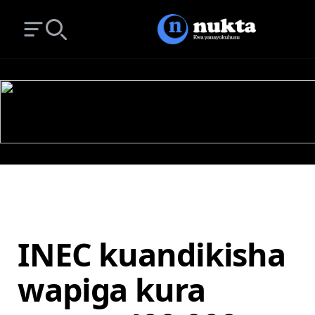
Open main menu
Search
INEC kuandikisha
wapiga kura