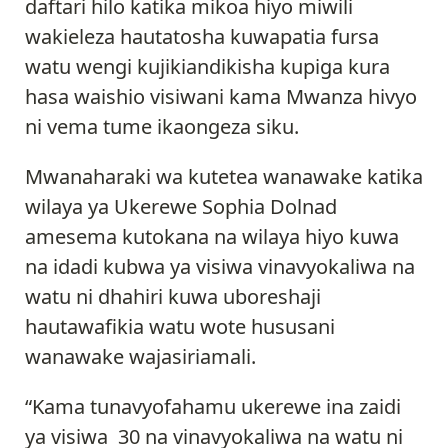
daftari hilo katika mikoa hiyo miwili
wakieleza hautatosha kuwapatia fursa
watu wengi kujikiandikisha kupiga kura
hasa waishio visiwani kama Mwanza hivyo
ni vema tume ikaongeza siku.
Mwanaharaki wa kutetea wanawake katika
wilaya ya Ukerewe Sophia Dolnad
amesema kutokana na wilaya hiyo kuwa
na idadi kubwa ya visiwa vinavyokaliwa na
watu ni dhahiri kuwa uboreshaji
hautawafikia watu wote hususani
wanawake wajasiriamali.
“Kama tunavyofahamu ukerewe ina zaidi
ya visiwa 30 na vinavyokaliwa na watu ni