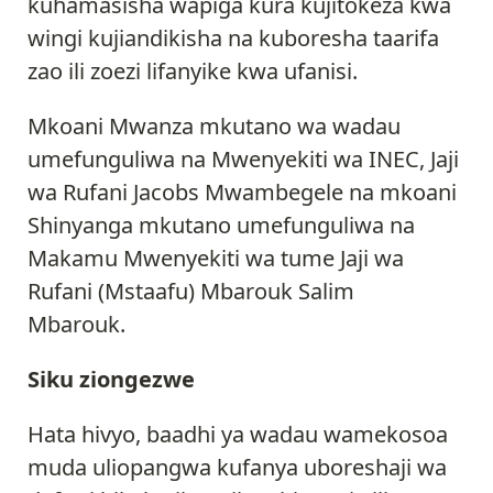
kuhamasisha wapiga kura kujitokeza kwa
wingi kujiandikisha na kuboresha taarifa
zao ili zoezi lifanyike kwa ufanisi.
Mkoani Mwanza mkutano wa wadau
umefunguliwa na Mwenyekiti wa INEC, Jaji
wa Rufani Jacobs Mwambegele na mkoani
Shinyanga mkutano umefunguliwa na
Makamu Mwenyekiti wa tume Jaji wa
Rufani (Mstaafu) Mbarouk Salim
Mbarouk.
Siku ziongezwe
Hata hivyo, baadhi ya wadau wamekosoa
muda uliopangwa kufanya uboreshaji wa