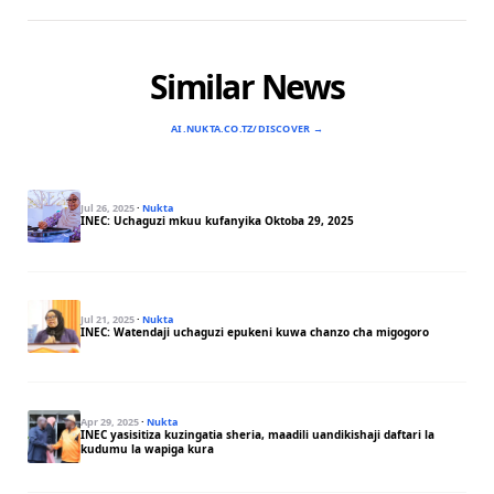
Similar News
AI.NUKTA.CO.TZ/DISCOVER →
Jul 26, 2025
·
Nukta
INEC: Uchaguzi mkuu kufanyika Oktoba 29, 2025
Jul 21, 2025
·
Nukta
INEC: Watendaji uchaguzi epukeni kuwa chanzo cha migogoro
Apr 29, 2025
·
Nukta
INEC yasisitiza kuzingatia sheria, maadili uandikishaji daftari la
kudumu la wapiga kura