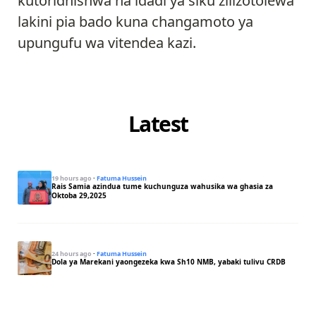
kutoridhishwa na idadi ya siku zilizotolewa
lakini pia bado kuna changamoto ya
upungufu wa vitendea kazi.
Latest
19 hours ago
·
Fatuma Hussein
Rais Samia azindua tume kuchunguza wahusika wa ghasia za
Oktoba 29,2025
24 hours ago
·
Fatuma Hussein
Dola ya Marekani yaongezeka kwa Sh10 NMB, yabaki tulivu CRDB