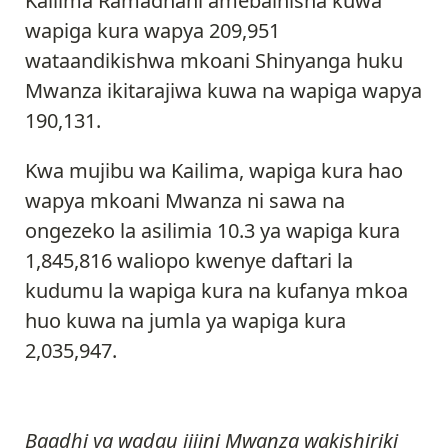
Kailima Ramadhani amebainisha kuwa
wapiga kura wapya 209,951
wataandikishwa mkoani Shinyanga huku
Mwanza ikitarajiwa kuwa na wapiga wapya
190,131.
Kwa mujibu wa Kailima, wapiga kura hao
wapya mkoani Mwanza ni sawa na
ongezeko la asilimia 10.3 ya wapiga kura
1,845,816 waliopo kwenye daftari la
kudumu la wapiga kura na kufanya mkoa
huo kuwa na jumla ya wapiga kura
2,035,947.
Baadhi ya wadau jijini Mwanza wakishiriki