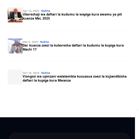
Apr 14, 2025
·
Nukta
Uboreshaji wa daftari la kudumu la wapiga kura awamu ya pili
kuanza Mei, 2025
Mar 5, 2025
·
Nukta
Dar kuanza zoezi la kuboresha daftari la kudumu la kupiga kura
Machi 17
Oct 18, 2024
·
Nukta
Viongozi wa upinzani walalamikia kusuasua zoezi la kujiandikisha
daftari la kupiga kura Mwanza