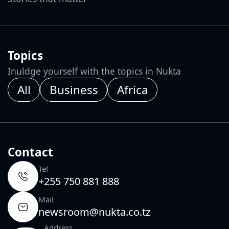
Topics
Inuldge yourself with the topics in Nukta
All
Business
Africa
Contact
Tel
+255 750 881 888
Mail
newsroom@nukta.co.tz
Address