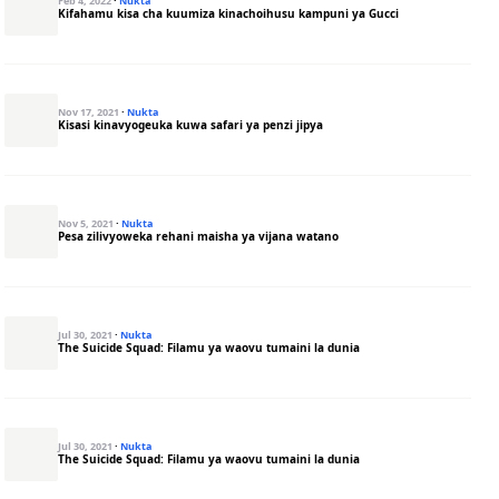
Feb 4, 2022
·
Nukta
Kifahamu kisa cha kuumiza kinachoihusu kampuni ya Gucci
Nov 17, 2021
·
Nukta
Kisasi kinavyogeuka kuwa safari ya penzi jipya
Nov 5, 2021
·
Nukta
Pesa zilivyoweka rehani maisha ya vijana watano
Jul 30, 2021
·
Nukta
The Suicide Squad: Filamu ya waovu tumaini la dunia
Jul 30, 2021
·
Nukta
The Suicide Squad: Filamu ya waovu tumaini la dunia