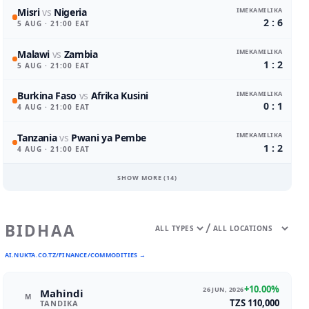
IMEKAMILIKA
Misri
vs
Nigeria
2 : 6
5 AUG
· 21:00 EAT
IMEKAMILIKA
Malawi
vs
Zambia
1 : 2
5 AUG
· 21:00 EAT
IMEKAMILIKA
Burkina Faso
vs
Afrika Kusini
0 : 1
4 AUG
· 21:00 EAT
IMEKAMILIKA
Tanzania
vs
Pwani ya Pembe
1 : 2
4 AUG
· 21:00 EAT
SHOW MORE (
14
)
/
BIDHAA
AI.NUKTA.CO.TZ/FINANCE/COMMODITIES →
+10.00%
26 JUN, 2026
Mahindi
M
TZS 110,000
TANDIKA