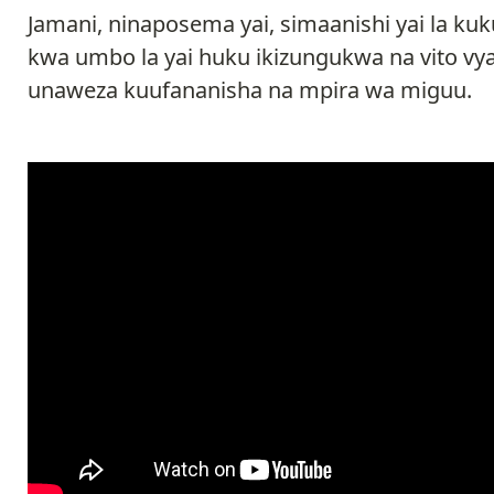
Jamani, ninaposema yai, simaanishi yai la k
kwa umbo la yai huku ikizungukwa na vito vy
unaweza kuufananisha na mpira wa miguu.