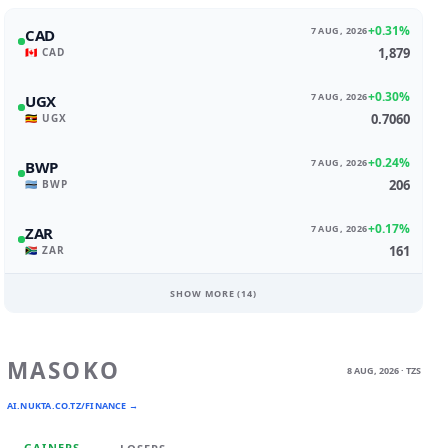
+0.31%
7 AUG, 2026
CAD
1,879
🇨🇦 CAD
+0.30%
7 AUG, 2026
UGX
0.7060
🇺🇬 UGX
+0.24%
7 AUG, 2026
BWP
206
🇧🇼 BWP
+0.17%
7 AUG, 2026
ZAR
161
🇿🇦 ZAR
SHOW MORE (
14
)
MASOKO
8 AUG, 2026 · TZS
AI.NUKTA.CO.TZ/FINANCE →
GAINERS