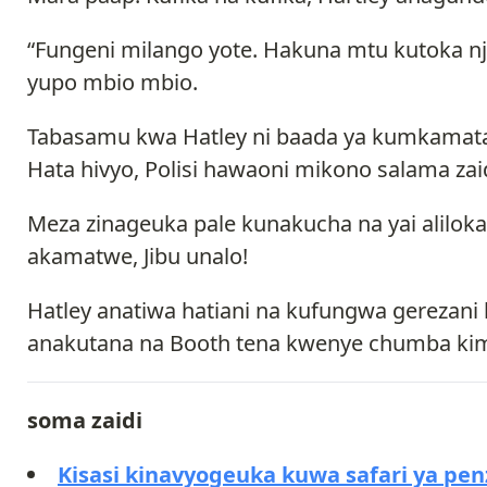
“Fungeni milango yote. Hakuna mtu kutoka nje
yupo mbio mbio.
Tabasamu kwa Hatley ni baada ya kumkamata 
Hata hivyo, Polisi hawaoni mikono salama zaidi
Meza zinageuka pale kunakucha na yai alilokab
akamatwe, Jibu unalo!
Hatley anatiwa hatiani na kufungwa gerezani 
anakutana na Booth tena kwenye chumba kim
soma zaidi
Kisasi kinavyogeuka kuwa safari ya penz