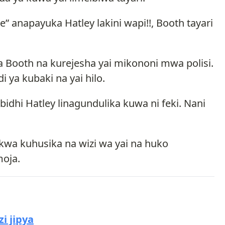
” anapayuka Hatley lakini wapi!!, Booth tayari
Booth na kurejesha yai mikononi mwa polisi.
 ya kubaki na yai hilo.
idhi Hatley linagundulika kuwa ni feki. Nani
kwa kuhusika na wizi wa yai na huko
oja.
i jipya