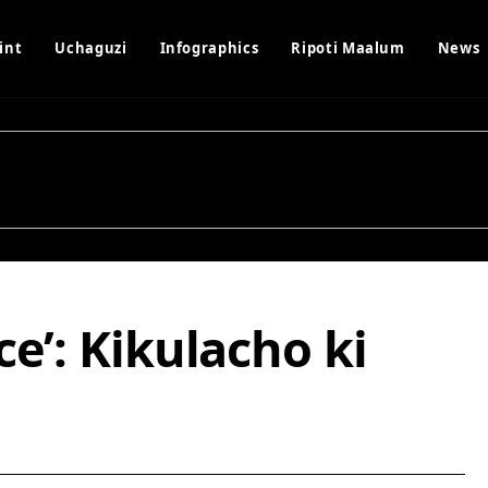
int
Uchaguzi
Infographics
Ripoti Maalum
News
e’: Kikulacho ki