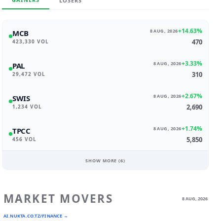
LOSERS
+14.63%
8 AUG, 2026
MCB
470
423,330 VOL
+3.33%
8 AUG, 2026
PAL
310
29,472 VOL
+2.67%
8 AUG, 2026
SWIS
2,690
1,234 VOL
+1.74%
8 AUG, 2026
TPCC
5,850
456 VOL
SHOW MORE (
6
)
MARKET MOVERS
8 AUG, 2026
AI.NUKTA.CO.TZ/FINANCE →