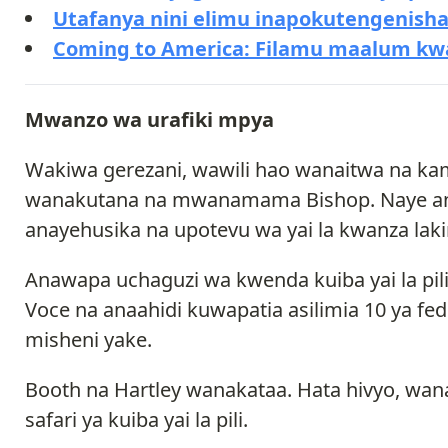
Utafanya nini elimu inapokutengenish
Coming to America: Filamu maalum kwa
Mwanzo wa urafiki mpya
Wakiwa gerezani, wawili hao wanaitwa na kam
wanakutana na mwanamama Bishop. Naye anaw
anayehusika na upotevu wa yai la kwanza laki
Anawapa uchaguzi wa kwenda kuiba yai la pi
Voce na anaahidi kuwapatia asilimia 10 ya fe
misheni yake.
Booth na Hartley wanakataa. Hata hivyo, wan
safari ya kuiba yai la pili.