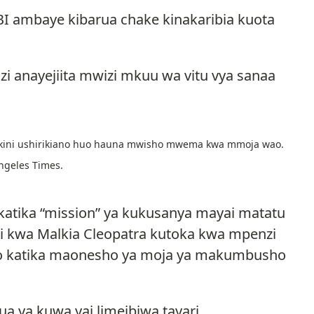
 FBI ambaye kibarua chake kinakaribia kuota
 anayejiita mwizi mkuu wa vitu vya sanaa
lakini ushirikiano huo hauna mwisho mwema kwa mmoja wao.
ngeles Times.
tika “mission” ya kukusanya mayai matatu
 kwa Malkia Cleopatra kutoka kwa mpenzi
opo katika maonesho ya moja ya makumbusho
a ya kuwa yai limeibiwa tayari.