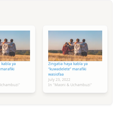
 kabla ya
Zingatia haya kabla ya
marafiki
“kuwadelete” marafiki
wasiofaa
July 23, 2022
 Uchambuzi"
In "Maoni & Uchambuzi"