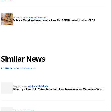
16 hours ago
·
Fatuma Hussein
Dola ya Marekani yaongezeka kwa Sh10 NMB, yabaki tulivu CRDB
Similar News
AI.NUKTA.CO.TZ/DISCOVER →
May 17, 2026
·
Global Publishers
Filamu ya #NotiFeki Yatoa Tahadhari kwa Mawakala wa Miamala – Video