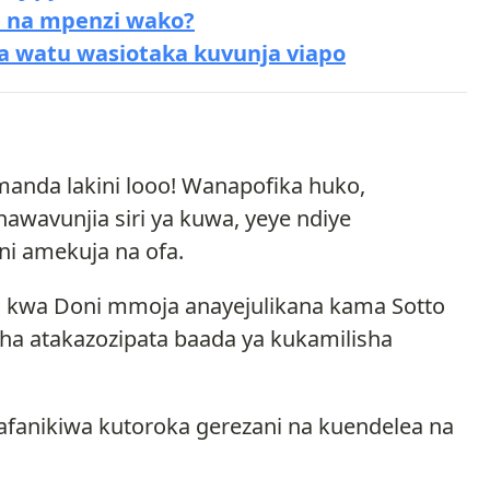
a na mpenzi wako?
 watu wasiotaka kuvunja viapo
anda lakini looo! Wanapofika huko,
avunjia siri ya kuwa, yeye ndiye
ni amekuja na ofa.
li kwa Doni mmoja anayejulikana kama Sotto
dha atakazozipata baada ya kukamilisha
afanikiwa kutoroka gerezani na kuendelea na