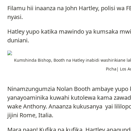
Filamu hii inaanza na John Hartley, polisi wa
nyasi.
Hatley yupo katika mawindo ya kumsaka mwizi
duniani.
Kumshinda Bishop, Booth na Hatley inabidi washirikiane 
Picha| Los A
Ninamzungumzia Nolan Booth ambaye yupo ka
yanayoaminika kuwahi kutolewa kama zawadi
wake Anthony. Anaanza kukusanya yai lilil
jijini Rome, Italia.
Mara paap! Kufika na kufika, Hartley anagundu