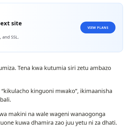
ext site
VIEW PLANS
, and SSL.
iza. Tena kwa kutumia siri zetu ambazo
 “kikulacho kinguoni mwako”, ikimaanisha
ali.
kuwa makini na wale wageni wanaogonga
uone kuwa dhamira zao juu yetu ni za dhati.