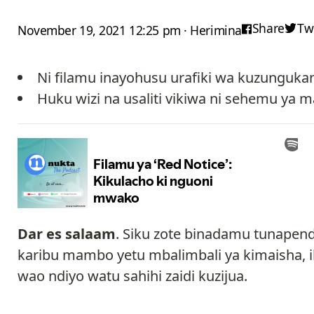
Share
Tw
November 19, 2021 12:25 pm · Herimina
Ni filamu inayohusu urafiki wa kuzunguka
Huku wizi na usaliti vikiwa ni sehemu ya m
Dar es salaam
. Siku zote binadamu tunapen
karibu mambo yetu mbalimbali ya kimaisha, ik
wao ndiyo watu sahihi zaidi kuzijua.