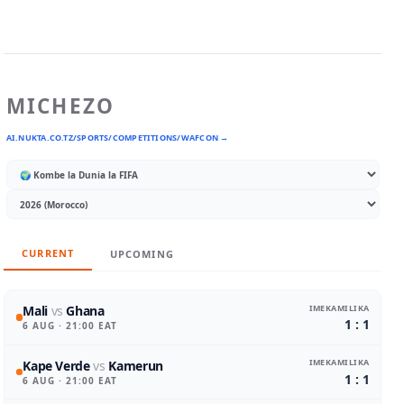
MICHEZO
AI.NUKTA.CO.TZ/SPORTS/COMPETITIONS/WAFCON →
CURRENT
UPCOMING
IMEKAMILIKA
Mali
vs
Ghana
1 : 1
6 AUG
· 21:00 EAT
IMEKAMILIKA
Kape Verde
vs
Kamerun
1 : 1
6 AUG
· 21:00 EAT