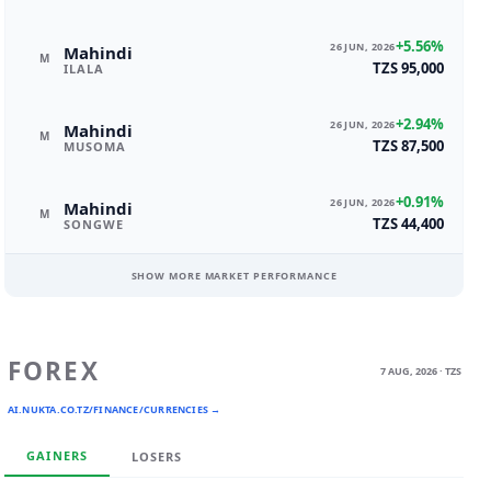
+5.56%
26 JUN, 2026
Mahindi
M
TZS 95,000
ILALA
+2.94%
26 JUN, 2026
Mahindi
M
TZS 87,500
MUSOMA
+0.91%
26 JUN, 2026
Mahindi
M
TZS 44,400
SONGWE
SHOW MORE MARKET PERFORMANCE
FOREX
7 AUG, 2026 · TZS
AI.NUKTA.CO.TZ/FINANCE/CURRENCIES →
GAINERS
LOSERS