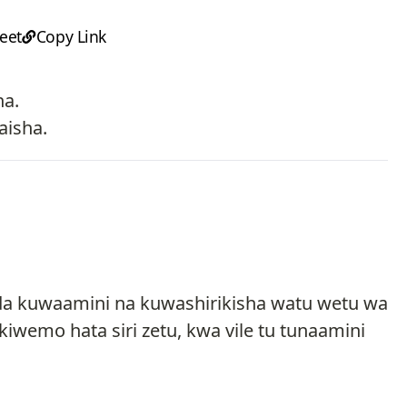
eet
Copy Link
na.
aisha.
da kuwaamini na kuwashirikisha watu wetu wa
iwemo hata siri zetu, kwa vile tu tunaamini