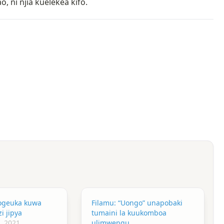
 ni njia kuelekea kifo.
yogeuka kuwa
Filamu: “Uongo” unapobaki
i jipya
tumaini la kuukomboa
, 2021
ulimwengu