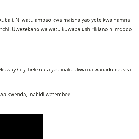
ubali. Ni watu ambao kwa maisha yao yote kwa namna
anchi. Uwezekano wa watu kuwapa ushirikiano ni mdogo
dway City, helikopta yao inalipuliwa na wanadondokea
iwa kwenda, inabidi watembee.