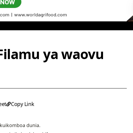
 Filamu ya waovu
eet
Copy Link
a kuikomboa dunia.