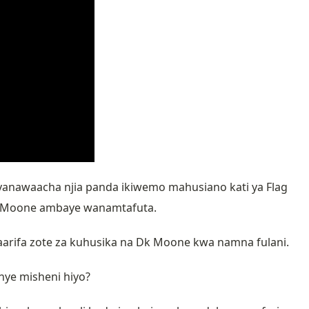
anawaacha njia panda ikiwemo mahusiano kati ya Flag
Dk Moone ambaye wanamtafuta.
taarifa zote za kuhusika na Dk Moone kwa namna fulani.
nye misheni hiyo?