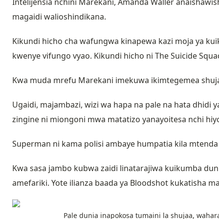
Intelijensia nchini Marekani, Amanda Waller anaishawis
magaidi walioshindikana.
Kikundi hicho cha wafungwa kinapewa kazi moja ya ku
kwenye vifungo vyao. Kikundi hicho ni The Suicide Squa
Kwa muda mrefu Marekani imekuwa ikimtegemea shujaa
Ugaidi, majambazi, wizi wa hapa na pale na hata dhidi 
zingine ni miongoni mwa matatizo yanayoitesa nchi hiy
Superman ni kama polisi ambaye humpatia kila mtenda
Kwa sasa jambo kubwa zaidi linatarajiwa kuikumba du
amefariki. Yote ilianza baada ya Bloodshot kukatisha m
Pale dunia inapokosa tumaini la shujaa, waha