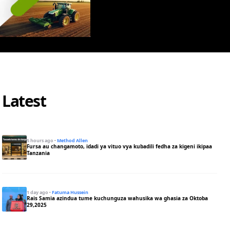
Latest
5 hours ago
·
Method Allen
Fursa au changamoto, idadi ya vituo vya kubadili fedha za kigeni ikipaa
Tanzania
1 day ago
·
Fatuma Hussein
Rais Samia azindua tume kuchunguza wahusika wa ghasia za Oktoba
29,2025