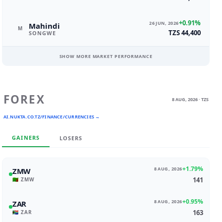
+0.91%
26 JUN, 2026
Mahindi
M
TZS 44,400
SONGWE
SHOW MORE MARKET PERFORMANCE
FOREX
8 AUG, 2026 · TZS
AI.NUKTA.CO.TZ/FINANCE/CURRENCIES →
GAINERS
LOSERS
+1.79%
8 AUG, 2026
ZMW
141
🇿🇲 ZMW
+0.95%
8 AUG, 2026
ZAR
163
🇿🇦 ZAR