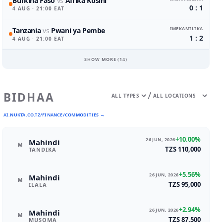
Burkina Faso
vs
Afrika Kusini
0 : 1
4 AUG
· 21:00 EAT
IMEKAMILIKA
Tanzania
vs
Pwani ya Pembe
1 : 2
4 AUG
· 21:00 EAT
SHOW MORE (
14
)
/
BIDHAA
AI.NUKTA.CO.TZ/FINANCE/COMMODITIES →
+10.00%
26 JUN, 2026
Mahindi
M
TZS 110,000
TANDIKA
+5.56%
26 JUN, 2026
Mahindi
M
TZS 95,000
ILALA
+2.94%
26 JUN, 2026
Mahindi
M
TZS 87,500
MUSOMA