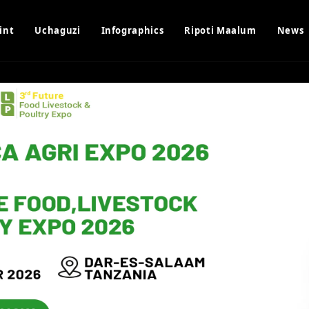
int
Uchaguzi
Infographics
Ripoti Maalum
News