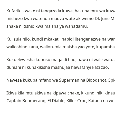
Kufariki kwake ni tangazo la kuwa, hakuna mtu wa kuw
michezo kwa watenda maovu wote akiwemo Dk June Moo
shaka ni tishio kwa maisha ya wanadamu.
Kulizuia hilo, kundi mkakati inabidi litengenezwe na w
walioshindikana, waliotumia maisha yao yote, kupam
Kukuelewesha kuhusu magaidi hao, hawa ni wale watu
duniani ni kuhakikisha mashujaa hawafanyi kazi zao.
Naweza kukupa mfano wa Superman na Bloodshot, Spid
Ikiwa kila mtu akiwa na kipawa chake, kikundi hiki kin
Captain Boomerang, El Diablo, Killer Croc, Katana na w