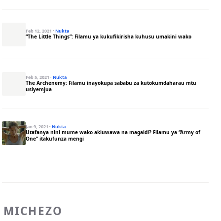
Feb 12, 2021
·
Nukta
“The Little Things”: Filamu ya kukufikirisha kuhusu umakini wako
Feb 5, 2021
·
Nukta
The Archenemy: Filamu inayokupa sababu za kutokumdaharau mtu
usiyemjua
Jan 9, 2021
·
Nukta
Utafanya nini mume wako akiuwawa na magaidi? Filamu ya “Army of
One” itakufunza mengi
MICHEZO