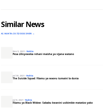
Similar News
AI.NUKTA.CO.TZ/DISCOVER →
Nov 5, 2021
·
Nukta
Pesa zilivyoweka rehani maisha ya vijana watano
Jul 30, 2021
·
Nukta
The Suicide Squad: Filamu ya waovu tumaini la dunia
Jul 9, 2021
·
Nukta
Filamu ya Black Widow: Sababu kwanini usikimbie matatizo yako