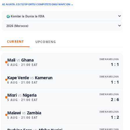
AI.NUKTA.CO.TZ/SPORTS/COMPETITIONS/WAFCON →
CURRENT
UPCOMING
IMEKAMILIKA
Mali
vs
Ghana
1 : 1
6 AUG
· 21:00 EAT
IMEKAMILIKA
Kape Verde
vs
Kamerun
1 : 1
6 AUG
· 21:00 EAT
IMEKAMILIKA
Misri
vs
Nigeria
2 : 6
5 AUG
· 21:00 EAT
IMEKAMILIKA
Malawi
vs
Zambia
1 : 2
5 AUG
· 21:00 EAT
IMEKAMILIKA