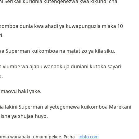
hi Serikali kuridhia kutengenezwa kwa kikundi cha
ikomboa dunia kwa ahadi ya kuwapunguzia miaka 10
d.
 Superman kuikomboa na matatizo ya kila siku.
ya viumbe wa ajabu wanaokuja duniani kutoka sayari
o.
 maovu haki yake.
nia lakini Superman aliyetegemewa kuikomboa Marekani
aisha ya shujaa huyo.
ramia wanabaki tumaini pekee. Picha|
joblo.com