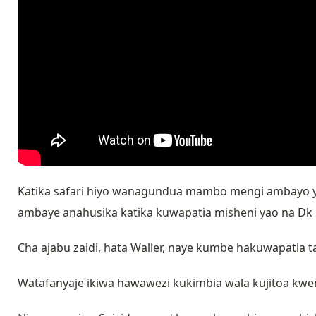
Katika safari hiyo wanagundua mambo mengi ambayo y
ambaye anahusika katika kuwapatia misheni yao na 
Cha ajabu zaidi, hata Waller, naye kumbe hakuwapatia 
Watafanyaje ikiwa hawawezi kukimbia wala kujitoa kwe