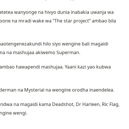
atetea wanyonge na hivyo dunia inabakia uwanja wa
ne na mradi wake wa “The star project” ambao bila
anaotengenezakundi hilo siyo wengine bali magaidi
bana na mashujaa akiwemo Superman.
 ambao hawapendi mashujaa. Yaani kazi yao kubwa
erman na Mysterial na wengine orodha inaendelea.
aundwa na magaidi kama Deadshot, Dr Harleen, Ric Flag,
engine wengi.