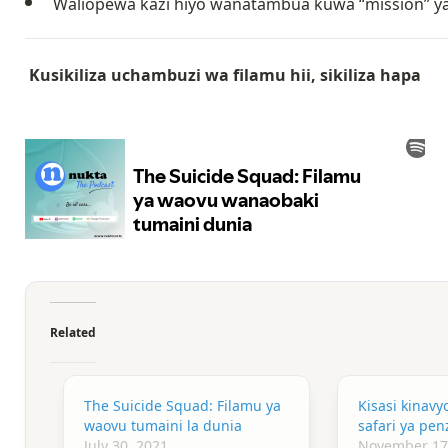
Waliopewa kazi hiyo wanatambua kuwa “mission” yao,
Kusikiliza uchambuzi wa filamu hii, sikiliza hapa
Related
The Suicide Squad: Filamu ya
Kisasi kinav
waovu tumaini la dunia
safari ya penz
July 30, 2021
November 17