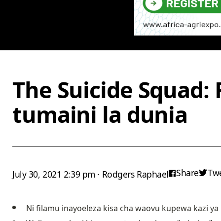
The Suicide Squad:
tumaini la dunia
Share
Tw
July 30, 2021 2:39 pm · Rodgers Raphael
Ni filamu inayoeleza kisa cha waovu kupewa kazi y