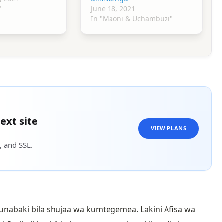
"
June 18, 2021
In "Maoni & Uchambuzi"
ext site
VIEW PLANS
, and SSL.
abaki bila shujaa wa kumtegemea. Lakini Afisa wa