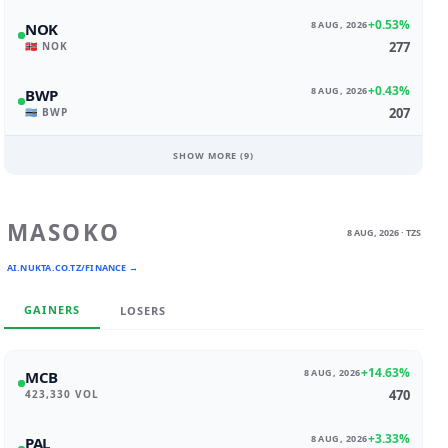
+0.53%
8 AUG, 2026
NOK
277
🇳🇴 NOK
+0.43%
8 AUG, 2026
BWP
207
🇧🇼 BWP
SHOW MORE (
9
)
MASOKO
8 AUG, 2026 · TZS
AI.NUKTA.CO.TZ/FINANCE →
GAINERS
LOSERS
+14.63%
8 AUG, 2026
MCB
470
423,330 VOL
+3.33%
8 AUG, 2026
PAL