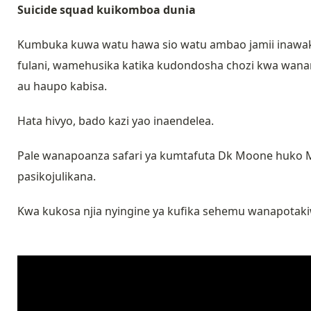
Suicide squad kuikomboa dunia
Kumbuka kuwa watu hawa sio watu ambao jamii inawak
fulani, wamehusika katika kudondosha chozi kwa wan
au haupo kabisa.
Hata hivyo, bado kazi yao inaendelea.
Pale wanapoanza safari ya kumtafuta Dk Moone huko Mi
pasikojulikana.
Kwa kukosa njia nyingine ya kufika sehemu wanapotak