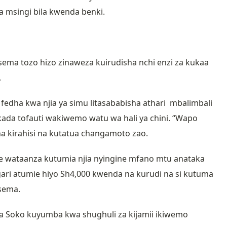
a msingi bila kwenda benki.
a tozo hizo zinaweza kuirudisha nchi enzi za kukaa
u.
dha kwa njia ya simu litasababisha athari mbalimbali
kada tofauti wakiwemo watu wa hali ya chini. “Wapo
ha kirahisi na kutatua changamoto zao.
e wataanza kutumia njia nyingine mfano mtu anataka
ari atumie hiyo Sh4,000 kwenda na kurudi na si kutuma
esema.
a Soko kuyumba kwa shughuli za kijamii ikiwemo