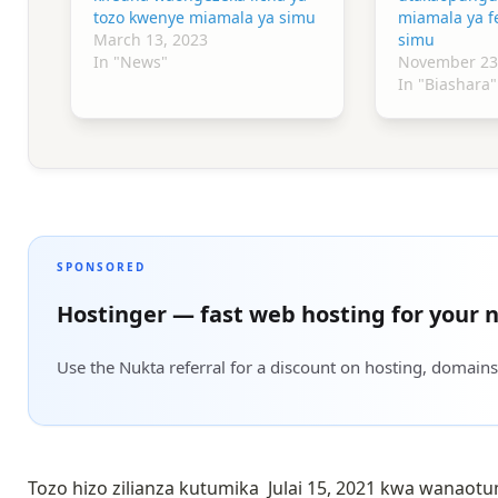
tozo kwenye miamala ya simu
miamala ya f
March 13, 2023
simu
In "News"
November 23
In "Biashara"
SPONSORED
Hostinger — fast web hosting for your n
Use the Nukta referral for a discount on hosting, domains
Tozo hizo zilianza kutumika Julai 15, 2021 kwa wana