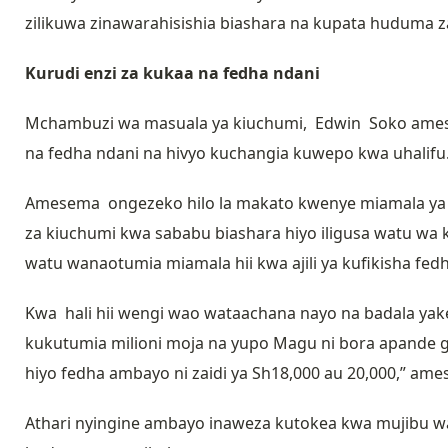
zilikuwa zinawarahisishia biashara na kupata huduma z
Kurudi enzi za kukaa na fedha ndani
Mchambuzi wa masuala ya kiuchumi, Edwin Soko amesem
na fedha ndani na hivyo kuchangia kuwepo kwa uhalif
Amesema ongezeko hilo la makato kwenye miamala ya fe
za kiuchumi kwa sababu biashara hiyo iligusa watu wa 
watu wanaotumia miamala hii kwa ajili ya kufikisha fed
Kwa hali hii wengi wao wataachana nayo na badala yak
kukutumia milioni moja na yupo Magu ni bora apande g
hiyo fedha ambayo ni zaidi ya Sh18,000 au 20,000,” am
Athari nyingine ambayo inaweza kutokea kwa mujibu w