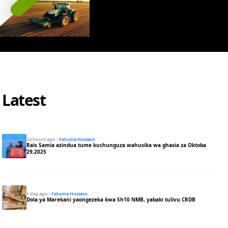
Latest
23 hours ago
·
Fatuma Hussein
Rais Samia azindua tume kuchunguza wahusika wa ghasia za Oktoba
29,2025
1 day ago
·
Fatuma Hussein
Dola ya Marekani yaongezeka kwa Sh10 NMB, yabaki tulivu CRDB