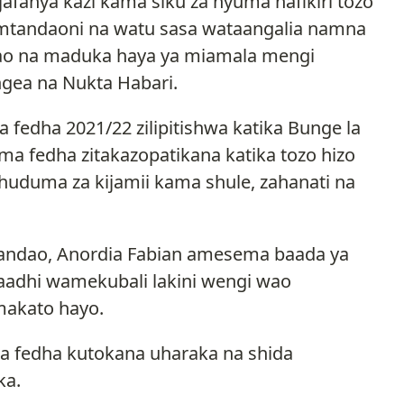
fanya kazi kama siku za nyuma nafikiri tozo
 mtandaoni na watu sasa wataangalia namna
ao na maduka haya ya miamala mengi
gea na Nukta Habari.
fedha 2021/22 zilipitishwa katika Bunge la
a fedha zitakazopatikana katika tozo hizo
huduma za kijamii kama shule, zahanati na
tandao, Anordia Fabian amesema baada ya
aadhi wamekubali lakini wengi wao
makato hayo.
 fedha kutokana uharaka na shida
ka.