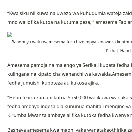
“Kwa siku nilikuwa na uwezo wa kuhudumia wateja zaidi 
mno waliofika kutoa na kutuma pesa, ” amesema Fabian
Baadhi ya watu wamesema tozo hizo mpya zinaweza kuathir
Picha| Hand 
Amesema pamoja na malengo ya Serikali kupata fedha il
kulingana na kipato cha wananchi wa kawaida.Amesema pia
fedha jumuishi kupoteza au kukosa ajira.
“Hebu fikiria zamani kutoa Sh50,000 walikuwa wanakatw
fedha ambayo ingesaidia kununua mahitaji mengine 
Kirumba Mwanza ambaye alifika kutoka fedha kwenye m
Bashaya amesema kwa maoni yake wanatakaothirika zai