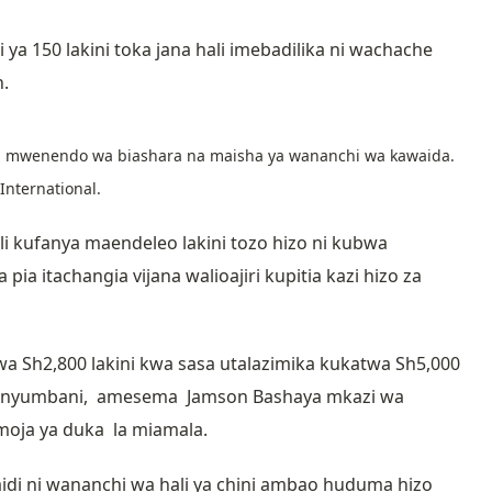
ya 150 lakini toka jana hali imebadilika ni wachache
.
i mwenendo wa biashara na maisha ya wananchi wa kawaida.
International.
i kufanya maendeleo lakini tozo hizo ni kubwa
 itachangia vijana walioajiri kupitia kazi hizo za
a Sh2,800 lakini kwa sasa utalazimika kukatwa Sh5,000
ya nyumbani, amesema Jamson Bashaya mkazi wa
oja ya duka la miamala.
di ni wananchi wa hali ya chini ambao huduma hizo