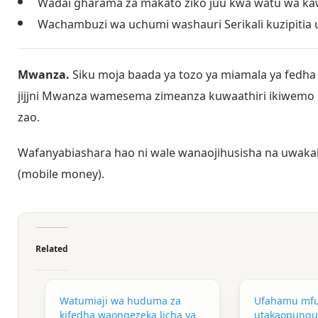
Wadai gharama za makato ziko juu kwa watu wa k
Wachambuzi wa uchumi washauri Serikali kuzipitia 
Mwanza.
Siku moja baada ya tozo ya miamala ya fedha
jijjni Mwanza wamesema zimeanza kuwaathiri ikiwemo
zao.
Wafanyabiashara hao ni wale wanaojihusisha na uwaka
(mobile money).
Related
Watumiaji wa huduma za
Ufahamu mf
kifedha waongezeka licha ya
utakaopungu