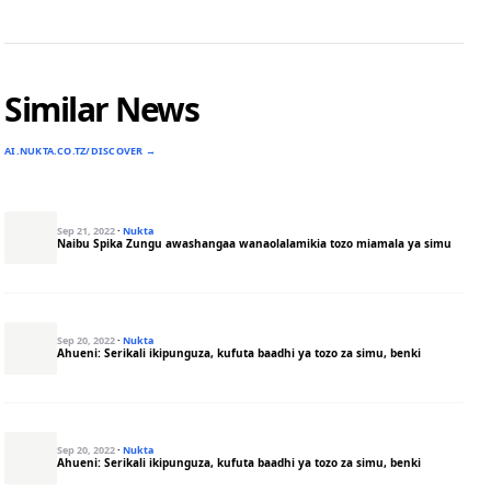
Similar News
AI.NUKTA.CO.TZ/DISCOVER →
Sep 21, 2022
·
Nukta
Naibu Spika Zungu awashangaa wanaolalamikia tozo miamala ya simu
Sep 20, 2022
·
Nukta
Ahueni: Serikali ikipunguza, kufuta baadhi ya tozo za simu, benki
Sep 20, 2022
·
Nukta
Ahueni: Serikali ikipunguza, kufuta baadhi ya tozo za simu, benki