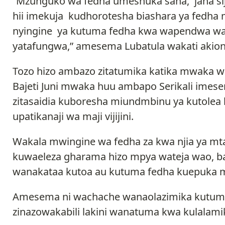
“Mzunguko wa fedha umeshuka sana, jana sija
hii imekuja kudhorotesha biashara ya fedha
nyingine ya kutuma fedha kwa wapendwa w
yatafungwa,” amesema Lubatula wakati akion
Tozo hizo ambazo zitatumika katika mwaka wa 
Bajeti Juni mwaka huu ambapo Serikali imesem
zitasaidia kuboresha miundmbinu ya kutolea 
upatikanaji wa maji vijijini.
Wakala mwingine wa fedha za kwa njia ya m
kuwaeleza gharama hizo mpya wateja wao, b
wanakataa kutoa au kutuma fedha kuepuka 
Amesema ni wachache wanaolazimika kutuma
zinazowakabili lakini wanatuma kwa kulalami