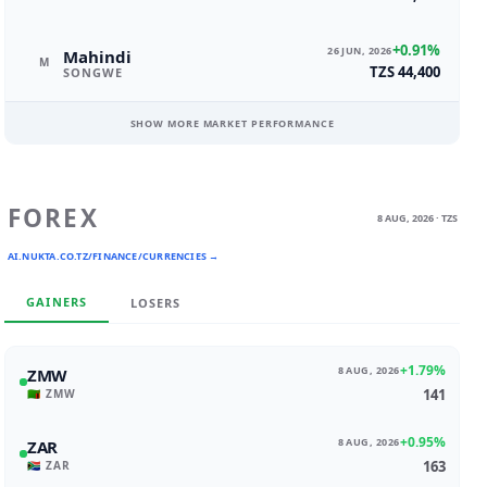
+0.91%
26 JUN, 2026
Mahindi
M
TZS 44,400
SONGWE
SHOW MORE MARKET PERFORMANCE
FOREX
8 AUG, 2026 · TZS
AI.NUKTA.CO.TZ/FINANCE/CURRENCIES →
GAINERS
LOSERS
+1.79%
8 AUG, 2026
ZMW
141
🇿🇲 ZMW
+0.95%
8 AUG, 2026
ZAR
163
🇿🇦 ZAR