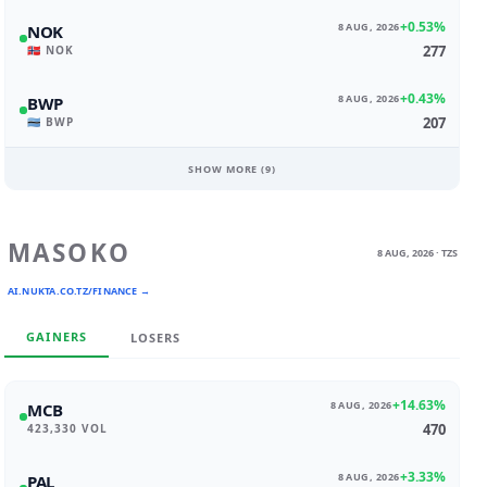
+0.53%
8 AUG, 2026
NOK
277
🇳🇴 NOK
+0.43%
8 AUG, 2026
BWP
207
🇧🇼 BWP
SHOW MORE (
9
)
MASOKO
8 AUG, 2026 · TZS
AI.NUKTA.CO.TZ/FINANCE →
GAINERS
LOSERS
+14.63%
8 AUG, 2026
MCB
470
423,330 VOL
+3.33%
8 AUG, 2026
PAL