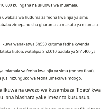
Sh10,000 kulingana na ukubwa wa muamala.
na uwakala wa huduma za fedha kwa njia ya simu
 sababu zimepandisha gharama za makato ya miamala
y walikuwa wanakatwa Sh550 kutuma fedha kwenda
taka kutoa, watalipia Sh2,010 badala ya Sh1,400 ya
miamala ya fedha kwa njia ya simu (money float),
ze juzi mzunguko wa fedha umekuwa mdogo.
 alikuwa na uwezo wa kusambaza ‘floats’ kwa
ngu jana biashara yake imeanza kusuasua.