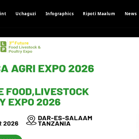
int
Uchaguzi
Infographics
Ripoti Maalum
News