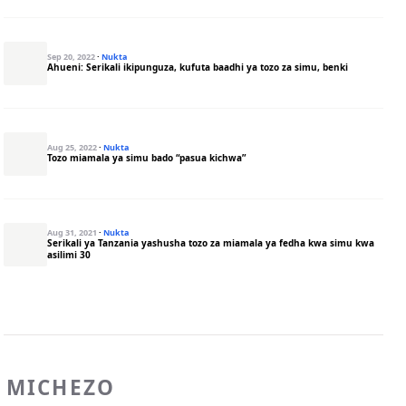
Sep 20, 2022
·
Nukta
Ahueni: Serikali ikipunguza, kufuta baadhi ya tozo za simu, benki
Aug 25, 2022
·
Nukta
Tozo miamala ya simu bado “pasua kichwa”
Aug 31, 2021
·
Nukta
Serikali ya Tanzania yashusha tozo za miamala ya fedha kwa simu kwa
asilimi 30
MICHEZO