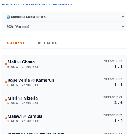
AI.NUKTA.CO.TZ/SPORTS/COMPETITIONS/WAFCON →
CURRENT
UPCOMING
IMEKAMILIKA
Mali
vs
Ghana
1 : 1
6 AUG
· 21:00 EAT
IMEKAMILIKA
Kape Verde
vs
Kamerun
1 : 1
6 AUG
· 21:00 EAT
IMEKAMILIKA
Misri
vs
Nigeria
2 : 6
5 AUG
· 21:00 EAT
IMEKAMILIKA
Malawi
vs
Zambia
1 : 2
5 AUG
· 21:00 EAT
IMEKAMILIKA