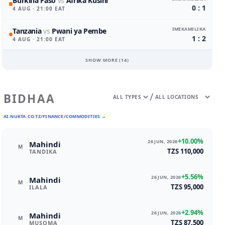
Burkina Faso
vs
Afrika Kusini
0 : 1
4 AUG
· 21:00 EAT
IMEKAMILIKA
Tanzania
vs
Pwani ya Pembe
1 : 2
4 AUG
· 21:00 EAT
SHOW MORE (
14
)
/
BIDHAA
AI.NUKTA.CO.TZ/FINANCE/COMMODITIES →
+10.00%
26 JUN, 2026
Mahindi
M
TZS 110,000
TANDIKA
+5.56%
26 JUN, 2026
Mahindi
M
TZS 95,000
ILALA
+2.94%
26 JUN, 2026
Mahindi
M
TZS 87,500
MUSOMA