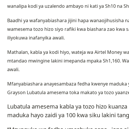
wanalipa kodi ya uzalendo ambayo ni kati ya Sh10 na 
Baadhi ya wafanyabiashara jijini hapa wanaojihusisha 
wamesema tozo hizo siyo rafiki kwa biashara zao kwa
iliyokuwa inafanyika awali.
Mathalan, kabla ya kodi hiyo, wateja wa Airtel Mone
mtandao mwingine lakini imepanda mpaka Sh1,160. Waki
awali.
Mfanyabiashara anayesambaza fedha kwenye maduka ya 
Grayson Lubatula amesema toka makato ya tozo yaan
Lubatula amesema kabla ya tozo hizo kuanza
maduka hayo zaidi ya 100 kwa siku lakini ta