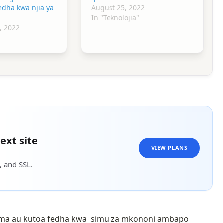
edha kwa njia ya
August 25, 2022
In "Teknolojia"
, 2022
ext site
VIEW PLANS
, and SSL.
otuma au kutoa fedha kwa simu za mkononi ambapo