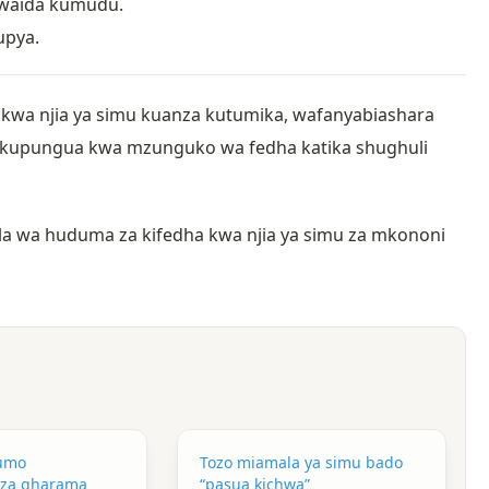
awaida kumudu.
upya.
 kwa njia ya simu kuanza kutumika, wafanyabiashara
 kupungua kwa mzunguko wa fedha katika shughuli
la wa huduma za kifedha kwa njia ya simu za mkononi
umo
Tozo miamala ya simu bado
za gharama
“pasua kichwa”