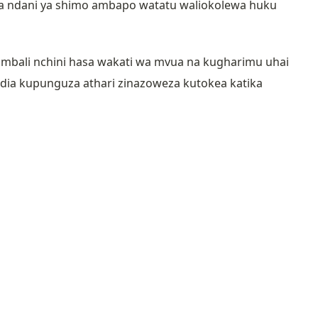
wa ndani ya shimo ambapo watatu waliokolewa huku
bali nchini hasa wakati wa mvua na kugharimu uhai
aidia kupunguza athari zinazoweza kutokea katika