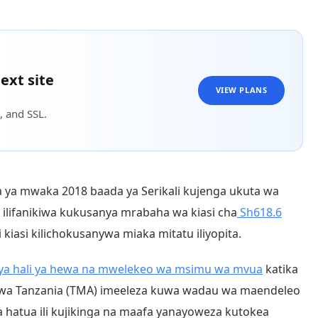
ext site
VIEW PLANS
, and SSL.
a ya mwaka 2018 baada ya Serikali kujenga ukuta wa
e, ilifanikiwa kukusanya mrabaha wa kiasi cha
Sh618.6
asi kilichokusanywa miaka mitatu iliyopita.
a hali ya hewa na mwelekeo wa msimu wa mvua
katika
wa Tanzania (TMA)
imeeleza kuwa wadau wa maendeleo
atua ili kujikinga na maafa yanayoweza kutokea