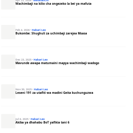
Apr 23, 2026
·
Mwananchi
Wachimbaji na kilio cha ongezeko la bei ya mafuta
Feb 4, 2026
·
Habari Leo
Bukombe: Shughuli za uchimbaji zarejea Msasa
Dec 23, 2025
·
Habari Leo
Mavunde awapa matumaini mapya wachimbaji wadogo
Nov 30, 2025
·
Habari Leo
Leseni 191 za utafiti wa madini Geita kuchunguzwa
Jul 6, 2025
·
Habari Leo
Akiba ya dhahabu BoT yafikia tani 6