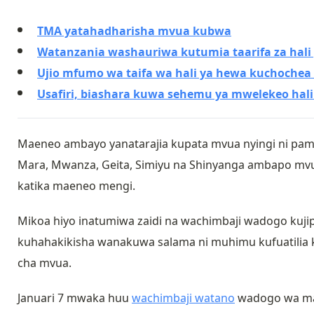
TMA yatahadharisha mvua kubwa
Watanzania washauriwa kutumia taarifa za hal
Ujio mfumo wa taifa wa hali ya hewa kuchochea 
Usafiri, biashara kuwa sehemu ya mwelekeo hali
Maeneo ambayo yanatarajia kupata mvua nyingi ni pam
Mara, Mwanza, Geita, Simiyu na Shinyanga ambapo mvua
katika maeneo mengi.
Mikoa hiyo inatumiwa zaidi na wachimbaji wadogo kujipa
kuhahakikisha wanakuwa salama ni muhimu kufuatilia kwa
cha mvua.
Januari 7 mwaka huu
wachimbaji watano
wadogo wa mad