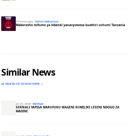
19 hours ago
·
Kelvin Makwinya
Maboresho mifumo ya kibenki yanavyoweza kuathiri uchumi Tanzania
Similar News
AI.NUKTA.CO.TZ/DISCOVER →
Jul 22, 2026
·
Michuzi
SERIKALI YAPIGA MARUFUKU WAGENI KUMILIKI LESENI NDOGO ZA
MADINI