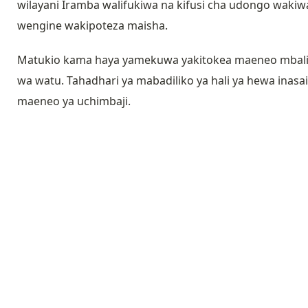
wilayani Iramba walifukiwa na kifusi cha udongo waki
wengine wakipoteza maisha.
Matukio kama haya yamekuwa yakitokea maeneo mbalim
wa watu. Tahadhari ya mabadiliko ya hali ya hewa inas
maeneo ya uchimbaji.