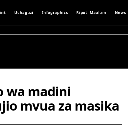
int
Uchaguzi
Infographics
Ripoti Maalum
News
 wa madini
jio mvua za masika