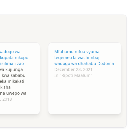
wadogo wa
Mfahamu mfua vyuma
 kupata mkopo
tegemeo la wachimbaji
silimali zao
wadogo wa dhahabu Dodoma
a kujiunga
December 23, 2021
di kwa sababu
In "Ripoti Maalum"
eka mikakati
ikisha
 na uwepo wa
o.
, 2018