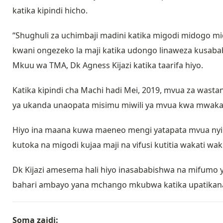
katika kipindi hicho.
“Shughuli za uchimbaji madini katika migodi midogo mi
kwani ongezeko la maji katika udongo linaweza kusab
Mkuu wa TMA, Dk Agness Kijazi katika taarifa hiyo.
Katika kipindi cha Machi hadi Mei, 2019, mvua za wasta
ya ukanda unaopata misimu miwili ya mvua kwa mwaka
Hiyo ina maana kuwa maeneo mengi yatapata mvua nyi
kutoka na migodi kujaa maji na vifusi kutitia wakati wa
Dk Kijazi amesema hali hiyo inasababishwa na mifumo y
bahari ambayo yana mchango mkubwa katika upatikana
Soma zaidi: