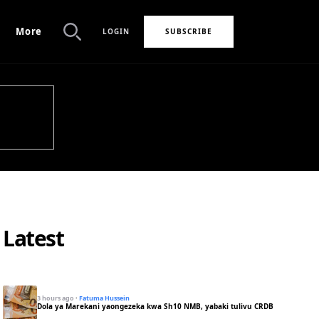
More
LOGIN
SUBSCRIBE
Search
Latest
3 hours ago
·
Fatuma Hussein
Dola ya Marekani yaongezeka kwa Sh10 NMB, yabaki tulivu CRDB