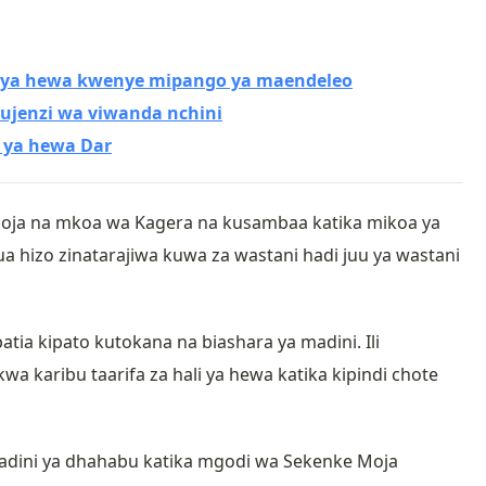
i ya hewa kwenye mipango ya maendeleo
ujenzi wa viwanda nchini
 ya hewa Dar
oja na mkoa wa Kagera na kusambaa katika mikoa ya
 hizo zinatarajiwa kuwa za wastani hadi juu ya wastani
tia kipato kutokana na biashara ya madini. Ili
 karibu taarifa za hali ya hewa katika kipindi chote
ini ya dhahabu katika mgodi wa Sekenke Moja