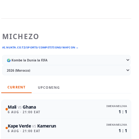
MICHEZO
AI.NUKTA.CO.TZ/SPORTS/COMPETITIONS/WAFCON →
CURRENT
UPCOMING
IMEKAMILIKA
Mali
vs
Ghana
1 : 1
6 AUG
· 21:00 EAT
IMEKAMILIKA
Kape Verde
vs
Kamerun
1 : 1
6 AUG
· 21:00 EAT