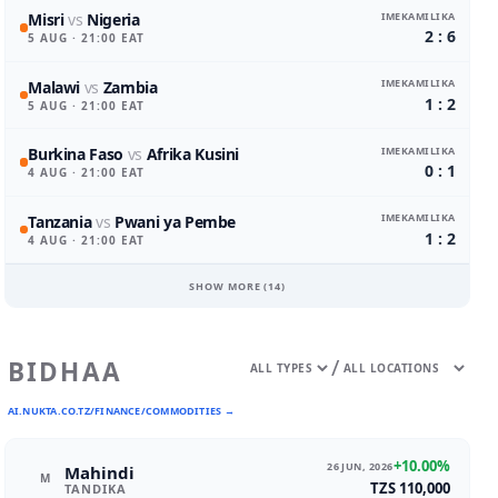
IMEKAMILIKA
Misri
vs
Nigeria
2 : 6
5 AUG
· 21:00 EAT
IMEKAMILIKA
Malawi
vs
Zambia
1 : 2
5 AUG
· 21:00 EAT
IMEKAMILIKA
Burkina Faso
vs
Afrika Kusini
0 : 1
4 AUG
· 21:00 EAT
IMEKAMILIKA
Tanzania
vs
Pwani ya Pembe
1 : 2
4 AUG
· 21:00 EAT
SHOW MORE (
14
)
/
BIDHAA
AI.NUKTA.CO.TZ/FINANCE/COMMODITIES →
+10.00%
26 JUN, 2026
Mahindi
M
TZS 110,000
TANDIKA