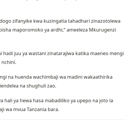
dogo zifanyike kwa kuzingatia tahadhari zinazotolewa
abisha maporomoko ya ardhi,” ameeleza Mkurugenzi
ni hadi juu ya wastani zinatarajiwa katika maeneo mengi
 nchini.
ngi na huenda wachimbaji wa madini wakaathirika
kiendelea na shughuli zao.
a hali ya hewa hasa mabadiliko ya upepo na joto la
ji wa mvua Tanzania bara.