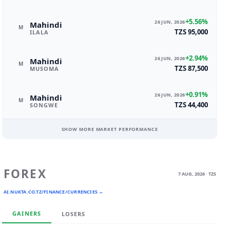
+5.56%
26 JUN, 2026
Mahindi
M
TZS 95,000
ILALA
+2.94%
26 JUN, 2026
Mahindi
M
TZS 87,500
MUSOMA
+0.91%
26 JUN, 2026
Mahindi
M
TZS 44,400
SONGWE
SHOW MORE MARKET PERFORMANCE
FOREX
7 AUG, 2026 · TZS
AI.NUKTA.CO.TZ/FINANCE/CURRENCIES →
GAINERS
LOSERS