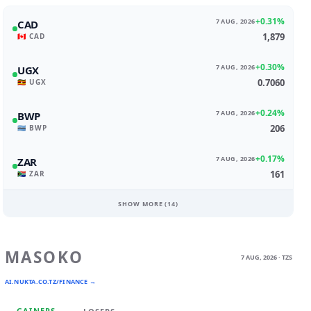
+0.31%
7 AUG, 2026
CAD
1,879
🇨🇦 CAD
+0.30%
7 AUG, 2026
UGX
0.7060
🇺🇬 UGX
+0.24%
7 AUG, 2026
BWP
206
🇧🇼 BWP
+0.17%
7 AUG, 2026
ZAR
161
🇿🇦 ZAR
SHOW MORE (
14
)
MASOKO
7 AUG, 2026 · TZS
AI.NUKTA.CO.TZ/FINANCE →
GAINERS