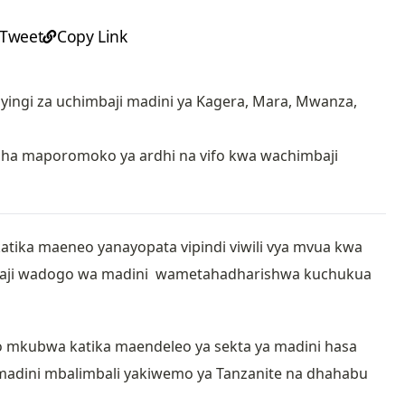
Tweet
Copy Link
yingi za uchimbaji madini ya Kagera, Mara, Mwanza,
sha maporomoko ya ardhi na vifo kwa wachimbaji
ika maeneo yanayopata vipindi viwili vya mvua kwa
baji wadogo wa madini wametahadharishwa kuchukua
kubwa katika maendeleo ya sekta ya madini hasa
a madini mbalimbali yakiwemo ya Tanzanite na dhahabu