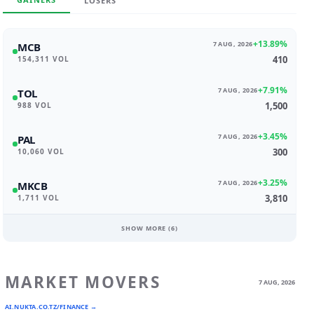
LOSERS
+13.89%
7 AUG, 2026
MCB
410
154,311 VOL
+7.91%
7 AUG, 2026
TOL
1,500
988 VOL
+3.45%
7 AUG, 2026
PAL
300
10,060 VOL
+3.25%
7 AUG, 2026
MKCB
3,810
1,711 VOL
SHOW MORE (
6
)
MARKET MOVERS
7 AUG, 2026
AI.NUKTA.CO.TZ/FINANCE →