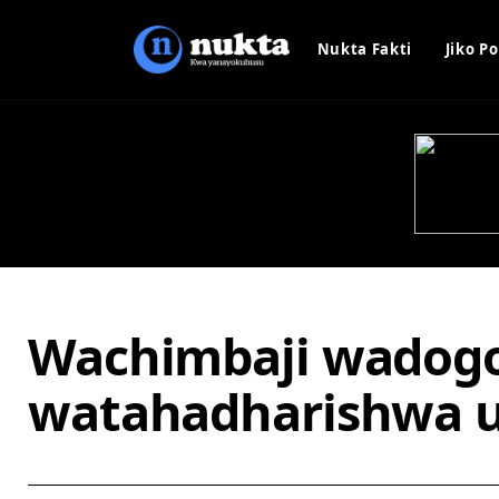
Nukta Fakti
Jiko Po
Wachimbaji wadogo
watahadharishwa u