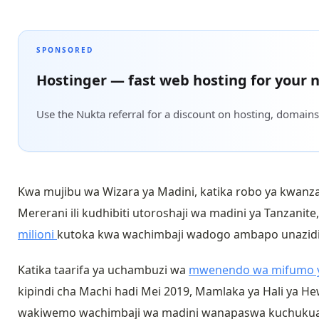
SPONSORED
Hostinger — fast web hosting for your n
Use the Nukta referral for a discount on hosting, domains
Kwa mujibu wa Wizara ya Madini, katika robo ya kwanz
Mererani ili kudhibiti utoroshaji wa madini ya Tanzanit
milioni
kutoka kwa wachimbaji wadogo ambapo unazidi ki
Katika taarifa ya uchambuzi wa
mwenendo wa mifumo y
kipindi cha Machi hadi Mei 2019,
Mamlaka ya Hali ya He
wakiwemo wachimbaji wa madini wanapaswa kuchukua h