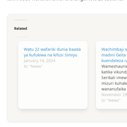
Related
Watu 22 wafariki dunia baada
Wachimbaji 
ya kufukiwa na kifusi Simiyu
madini Geita
January 14, 2024
kuendeleza ra
In "News"
Wameshauriw
katika vikun
Serikali imew
mizuri kuhak
wananufaika
rasilimali hiy
November 29
In "News"