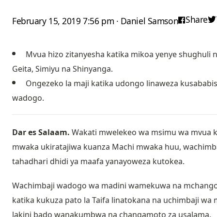
Share
February 15, 2019 7:56 pm · Daniel Samson
Mvua hizo zitanyesha katika mikoa yenye shughuli n
Geita, Simiyu na Shinyanga.
Ongezeko la maji katika udongo linaweza kusababi
wadogo.
Dar es Salaam.
Wakati mwelekeo wa msimu wa mvua kat
mwaka ukiratajiwa kuanza Machi mwaka huu, wachim
tahadhari dhidi ya maafa yanayoweza kutokea.
Wachimbaji wadogo wa madini wamekuwa na mchango m
katika kukuza pato la Taifa linatokana na uchimbaji w
lakini bado wanakumbwa na changamoto za usalama.