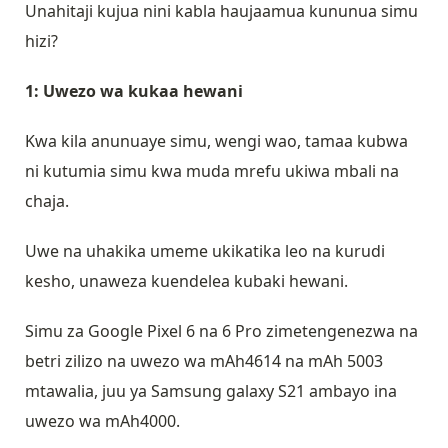
Unahitaji kujua nini kabla haujaamua kununua simu
hizi?
1: Uwezo wa kukaa hewani
Kwa kila anunuaye simu, wengi wao, tamaa kubwa
ni kutumia simu kwa muda mrefu ukiwa mbali na
chaja.
Uwe na uhakika umeme ukikatika leo na kurudi
kesho, unaweza kuendelea kubaki hewani.
Simu za Google Pixel 6 na 6 Pro zimetengenezwa na
betri zilizo na uwezo wa mAh4614 na mAh 5003
mtawalia, juu ya Samsung galaxy S21 ambayo ina
uwezo wa mAh4000.