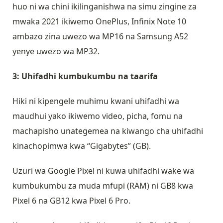
huo ni wa chini ikilinganishwa na simu zingine za
mwaka 2021 ikiwemo OnePlus, Infinix Note 10
ambazo zina uwezo wa MP16 na Samsung A52
yenye uwezo wa MP32.
3: Uhifadhi kumbukumbu na taarifa
Hiki ni kipengele muhimu kwani uhifadhi wa
maudhui yako ikiwemo video, picha, fomu na
machapisho unategemea na kiwango cha uhifadhi
kinachopimwa kwa “Gigabytes” (GB).
Uzuri wa Google Pixel ni kuwa uhifadhi wake wa
kumbukumbu za muda mfupi (RAM) ni GB8 kwa
Pixel 6 na GB12 kwa Pixel 6 Pro.