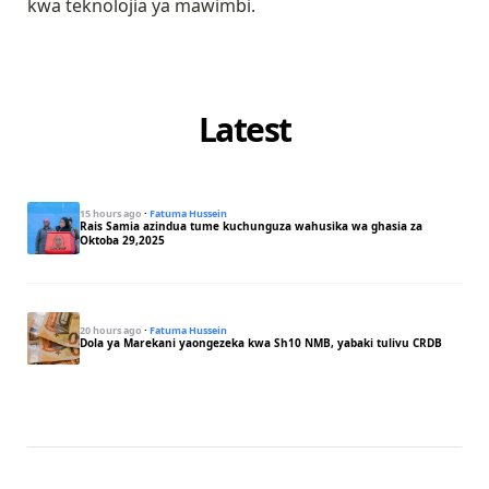
kwa teknolojia ya mawimbi.
Latest
15 hours ago
·
Fatuma Hussein
Rais Samia azindua tume kuchunguza wahusika wa ghasia za
Oktoba 29,2025
20 hours ago
·
Fatuma Hussein
Dola ya Marekani yaongezeka kwa Sh10 NMB, yabaki tulivu CRDB