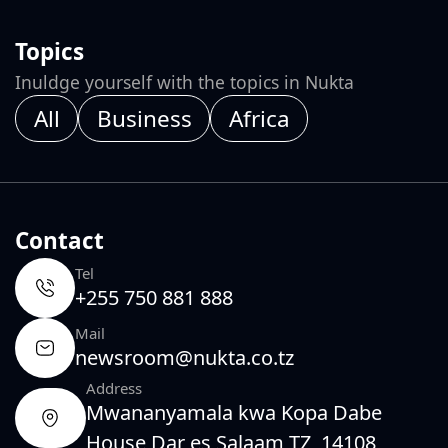
Topics
Inuldge yourself with the topics in Nukta
All
Business
Africa
Contact
Tel
+255 750 881 888
Mail
newsroom@nukta.co.tz
Address
Mwananyamala kwa Kopa Dabe
House Dar es Salaam TZ, 14108