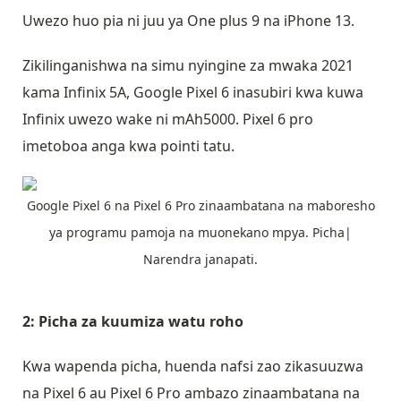
Uwezo huo pia ni juu ya One plus 9 na iPhone 13.
Zikilinganishwa na simu nyingine za mwaka 2021
kama Infinix 5A, Google Pixel 6 inasubiri kwa kuwa
Infinix uwezo wake ni mAh5000. Pixel 6 pro
imetoboa anga kwa pointi tatu.
Google Pixel 6 na Pixel 6 Pro zinaambatana na maboresho
ya programu pamoja na muonekano mpya. Picha|
Narendra janapati.
2: Picha za kuumiza watu roho
Kwa wapenda picha, huenda nafsi zao zikasuuzwa
na Pixel 6 au Pixel 6 Pro ambazo zinaambatana na