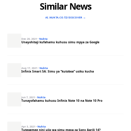
Similar News
AI.NUKTA.CO.TZ/DISCOVER →
Dec 20, 2021
·
Nukta
Unayohitaji kufahamu kuhusu simu mpya za Google
Aug 17, 2021
·
Nukta
Infinix Smart 5A: Simu ya “kutoboa” usiku kucha
Jun 7, 2021
·
Nukta
Tunayofahamu kuhusu Infinix Note 10 na Note 10 Pro
Apr 3, 2021
·
Nukta
Tutegemee nini ujio wa simu mpya za Sony Aprili 14?