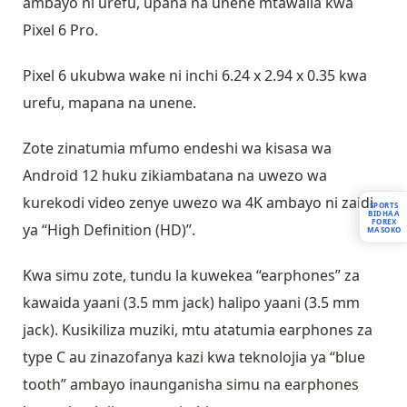
ambayo ni urefu, upana na unene mtawalia kwa
Pixel 6 Pro.
Pixel 6 ukubwa wake ni inchi 6.24 x 2.94 x 0.35 kwa
urefu, mapana na unene.
Zote zinatumia mfumo endeshi wa kisasa wa
Android 12 huku zikiambatana na uwezo wa
kurekodi video zenye uwezo wa 4K ambayo ni zaidi
SPORTS
BIDHAA
FOREX
ya “High Definition (HD)”.
MASOKO
Kwa simu zote, tundu la kuwekea “earphones” za
kawaida yaani (3.5 mm jack) halipo yaani (3.5 mm
jack). Kusikiliza muziki, mtu atatumia earphones za
type C au zinazofanya kazi kwa teknolojia ya “blue
tooth” ambayo inaunganisha simu na earphones