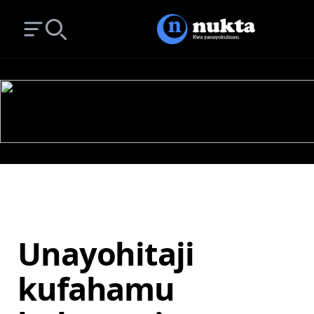
Open main menu
Search
Unayohitaji
kufahamu