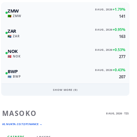
+1.79%
8 AUG, 2026
ZMW
141
🇿🇲 ZMW
+0.95%
8 AUG, 2026
ZAR
163
🇿🇦 ZAR
+0.53%
8 AUG, 2026
NOK
277
🇳🇴 NOK
+0.43%
8 AUG, 2026
BWP
207
🇧🇼 BWP
SHOW MORE (
9
)
MASOKO
8 AUG, 2026 · TZS
AI.NUKTA.CO.TZ/FINANCE →
GAINERS