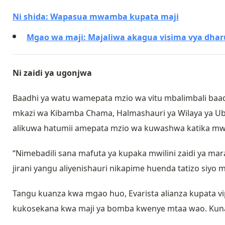
Ni shida: Wapasua mwamba kupata maji
Mgao wa maji: Majaliwa akagua visima vya dhar
Ni zaidi ya ugonjwa
Baadhi ya watu wamepata mzio wa vitu mbalimbali baad
mkazi wa Kibamba Chama, Halmashauri ya Wilaya ya Ub
alikuwa hatumii amepata mzio wa kuwashwa katika mwi
“Nimebadili sana mafuta ya kupaka mwilini zaidi ya mar
jirani yangu aliyenishauri nikapime huenda tatizo siyo
Tangu kuanza kwa mgao huo, Evarista alianza kupata v
kukosekana kwa maji ya bomba kwenye mtaa wao. Kuna w