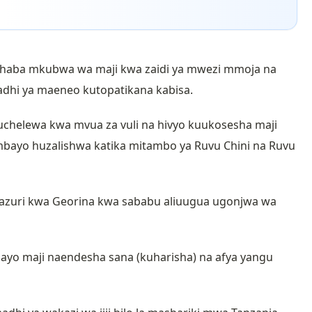
na uhaba mkubwa wa maji kwa zaidi ya mwezi mmoja na
dhi ya maeneo kutopatikana kabisa.
helewa kwa mvua za vuli na hivyo kuukosesha maji
mbayo huzalishwa katika mitambo ya Ruvu Chini na Ruvu
azuri kwa Georina kwa sababu aliuugua ugonjwa wa
 hayo maji naendesha sana (kuharisha) na afya yangu