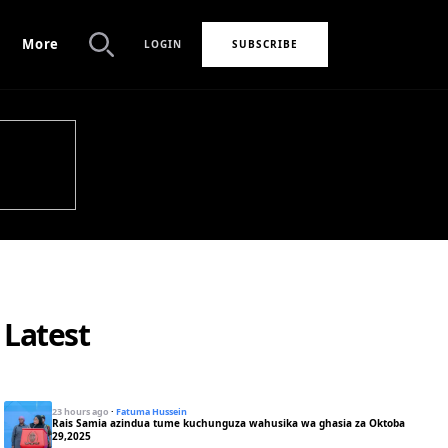
More
LOGIN
SUBSCRIBE
Search
Latest
23 hours ago
·
Fatuma Hussein
Rais Samia azindua tume kuchunguza wahusika wa ghasia za Oktoba
29,2025