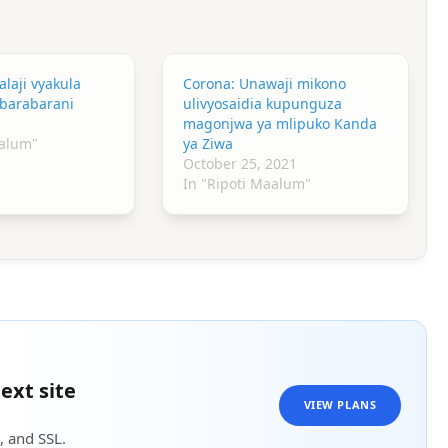
laji vyakula
Corona: Unawaji mikono
barabarani
ulivyosaidia kupunguza
magonjwa ya mlipuko Kanda
aalum"
ya Ziwa
October 25, 2021
In "Ripoti Maalum"
ext site
VIEW PLANS
, and SSL.