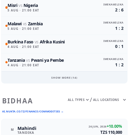
IMEKAMILIKA
Misri
vs
Nigeria
2 : 6
5 AUG
· 21:00 EAT
IMEKAMILIKA
Malawi
vs
Zambia
1 : 2
5 AUG
· 21:00 EAT
IMEKAMILIKA
Burkina Faso
vs
Afrika Kusini
0 : 1
4 AUG
· 21:00 EAT
IMEKAMILIKA
Tanzania
vs
Pwani ya Pembe
1 : 2
4 AUG
· 21:00 EAT
SHOW MORE (
14
)
/
BIDHAA
AI.NUKTA.CO.TZ/FINANCE/COMMODITIES →
+10.00%
26 JUN, 2026
Mahindi
M
TZS 110,000
TANDIKA