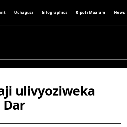
int
Uchaguzi
Infographics
Ripoti Maalum
News
ji ulivyoziweka
 Dar