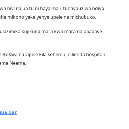
uwa hivi najua tu ni haya maji tunayouziwa ndiyo
sha mikono yake yenye upele na michubuko.
ulazimika kujikuna mara kwa mara na baadaye
okwa na vipele kila sehemu, nilienda hospitali
sema Neema.
gua Dar