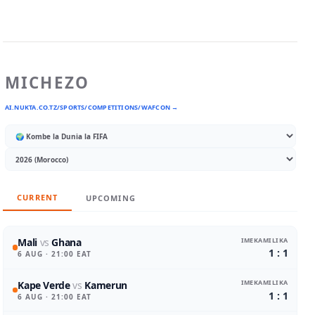
MICHEZO
AI.NUKTA.CO.TZ/SPORTS/COMPETITIONS/WAFCON →
CURRENT
UPCOMING
IMEKAMILIKA
Mali
vs
Ghana
1 : 1
6 AUG
· 21:00 EAT
IMEKAMILIKA
Kape Verde
vs
Kamerun
1 : 1
6 AUG
· 21:00 EAT