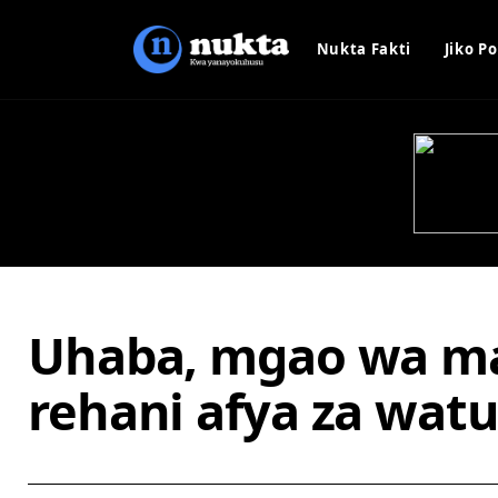
Nukta Fakti
Jiko Po
Uhaba, mgao wa ma
rehani afya za watu