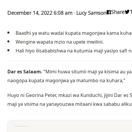
Share
December 14, 2022 6:08 am · Lucy Samson
Baadhi ya watu wadai kupata magonjwa kama kuha
Wengine wapata mzio na upele mwilini.
Hali hiyo ilisababishwa na kutumia maji yasiyo safi 
Dar es Salaam.
“Mimi huwa situmii maji ya kisima au
naogopa kupata magonjwa ya matumbo na kuhara,”
Huyo ni Georina Peter, mkazi wa Kunduchi, jijini Dar es 
maji ya visima na yanayouzwa mitaani kwa sababu alik