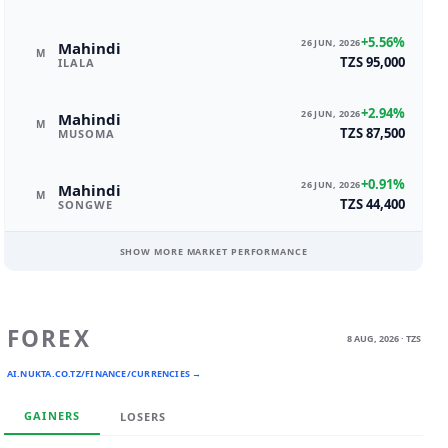
+5.56%
26 JUN, 2026
Mahindi
M
TZS 95,000
ILALA
+2.94%
26 JUN, 2026
Mahindi
M
TZS 87,500
MUSOMA
+0.91%
26 JUN, 2026
Mahindi
M
TZS 44,400
SONGWE
SHOW MORE MARKET PERFORMANCE
FOREX
8 AUG, 2026 · TZS
AI.NUKTA.CO.TZ/FINANCE/CURRENCIES →
GAINERS
LOSERS