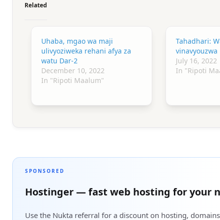
Related
Uhaba, mgao wa maji
Tahadhari: Wa
ulivyoziweka rehani afya za
vinavyouzwa 
watu Dar-2
July 16, 2022
December 10, 2022
In "Ripoti M
In "Ripoti Maalum"
SPONSORED
Hostinger — fast web hosting for your n
Use the Nukta referral for a discount on hosting, domains