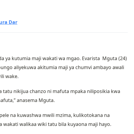
ura Dar
a ya kutumia maji wakati wa mgao. Evarista Mguta (24)
ungo aliyekuwa akitumia maji ya chumvi ambayo awali
li wake.
a tatu nikijua chanzo ni mafuta mpaka niliposikia kwa
 mafuta,” anasema Mguta.
ipele na kuwashwa mwili mzima, kulikotokana na
akati walikaa wiki tatu bila kuyaona maji hayo.