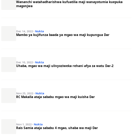
Wananchi watahadharishwa kufuatilia maji wanayotumia kuepuka
magonjwa
Dec 14, 2022
·
Nukta
Mambo ya kujifunza baada ya mgao wa maji kupungua Dar
Dec 10, 2022
·
Nukta
Uhaba, mgao wa maji ulivyoziweka rehani afya za watu Dar-2
Nov 25, 2022
·
Nukta
RC Makalla ataja sababu mgao wa maji kuisha Dar
Nov 1, 2022
·
Nukta
Rais Samia ataja sababu 4 mgao, uhaba wa maji Dar