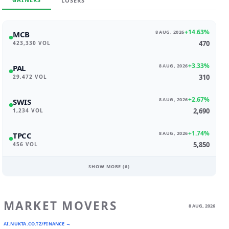
LOSERS
+14.63%
8 AUG, 2026
MCB
470
423,330 VOL
+3.33%
8 AUG, 2026
PAL
310
29,472 VOL
+2.67%
8 AUG, 2026
SWIS
2,690
1,234 VOL
+1.74%
8 AUG, 2026
TPCC
5,850
456 VOL
SHOW MORE (
6
)
MARKET MOVERS
8 AUG, 2026
AI.NUKTA.CO.TZ/FINANCE →