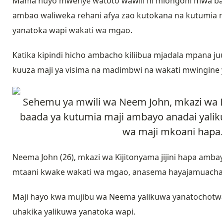
Mama huyo mwenye watoto wawili ni miongoni mwa baadh
ambao waliweka rehani afya zao kutokana na kutumia 
yanatoka wapi wakati wa mgao.
Katika kipindi hicho ambacho kiliibua mjadala mpana ju
kuuza maji ya visima na madimbwi na wakati mwingine ya
Sehemu ya mwili wa Neem John, mkazi wa Da
baada ya kutumia maji ambayo anadai yali
wa maji mkoani hapa.
Neema John (26), mkazi wa Kijitonyama jijini hapa a
mtaani kwake wakati wa mgao, anasema hayajamuacha 
Maji hayo kwa mujibu wa Neema yalikuwa yanatochotwa 
uhakika yalikuwa yanatoka wapi.