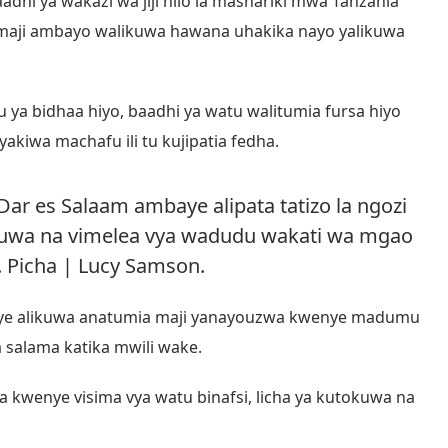
i ya wakazi wa jiji hilo la mashariki mwa Tanzania
maji ambayo walikuwa hawana uhakika nayo yalikuwa
u ya bidhaa hiyo, baadhi ya watu walitumia fursa hiyo
kiwa machafu ili tu kujipatia fedha.
r es Salaam ambaye alipata tatizo la ngozi
kuwa na vimelea vya wadudu wakati wa mgao
 Picha | Lucy Samson.
mbaye alikuwa anatumia maji yanayouzwa kwenye madumu
salama katika mwili wake.
kwenye visima vya watu binafsi, licha ya kutokuwa na