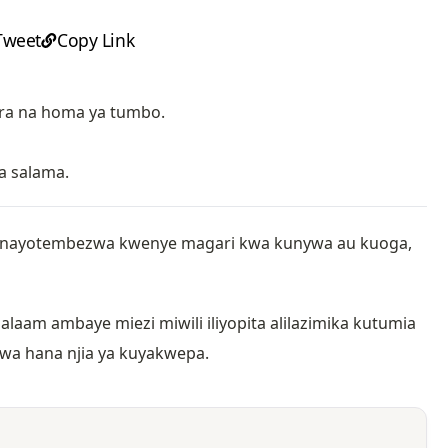
Tweet
Copy Link
ra na homa ya tumbo.
na salama.
 yanayotembezwa kwenye magari kwa kunywa au kuoga,
Salaam ambaye miezi miwili iliyopita alilazimika kutumia
uwa hana njia ya kuyakwepa.