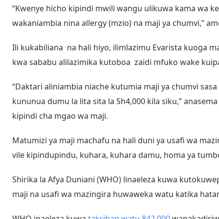
“Kwenye hicho kipindi mwili wangu ulikuwa kama wa ke
wakaniambia nina allergy (mzio) na maji ya chumvi,” am
Ili kukabiliana na hali hiyo, ilimlazimu Evarista kuoga
kwa sababu alilazimika kutoboa zaidi mfuko wake kuipa
“Daktari aliniambia niache kutumia maji ya chumvi sas
kununua dumu la lita sita la Sh4,000 kila siku,” anasema
kipindi cha mgao wa maji.
Matumizi ya maji machafu na hali duni ya usafi wa m
vile kipindupindu, kuhara, kuhara damu, homa ya tumb
Shirika la Afya Duniani (WHO) linaeleza kuwa kutokuw
maji na usafi wa mazingira huwaweka watu katika hatari
WHO inaeleza kuwa
takriban watu 842,000
wanakadiriw