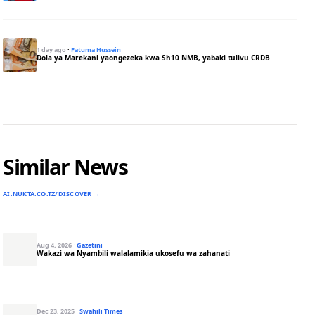
1 day ago
·
Fatuma Hussein
Dola ya Marekani yaongezeka kwa Sh10 NMB, yabaki tulivu CRDB
Similar News
AI.NUKTA.CO.TZ/DISCOVER →
Aug 4, 2026
·
Gazetini
Wakazi wa Nyambili walalamikia ukosefu wa zahanati
Dec 23, 2025
·
Swahili Times