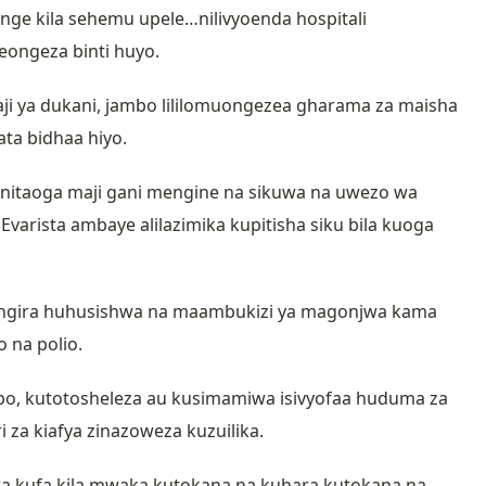
nge kila sehemu upele…nilivyoenda hospitali
eongeza binti huyo.
 maji ya dukani, jambo lililomuongezea gharama za maisha
ta bidhaa hiyo.
a nitaoga maji gani mengine na sikuwa na uwezo wa
 Evarista ambaye alilazimika kupitisha siku bila kuoga
azingira huhusishwa na maambukizi ya magonjwa kama
o na polio.
epo, kutotosheleza au kusimamiwa isivyofaa huduma za
 za kiafya zinazoweza kuzuilika.
a kufa kila mwaka kutokana na kuhara kutokana na