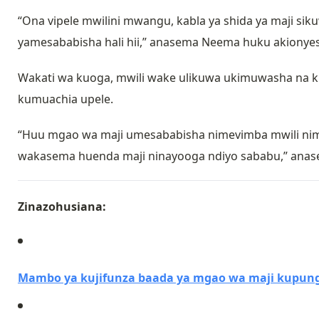
“Ona vipele mwilini mwangu, kabla ya shida ya maji sik
yamesababisha hali hii,” anasema Neema huku akionye
Wakati wa kuoga, mwili wake ulikuwa ukimuwasha na k
kumuachia upele.
“Huu mgao wa maji umesababisha nimevimba mwili nimet
wakasema huenda maji ninayooga ndiyo sababu,” ana
Zinazohusiana:
Mambo ya kujifunza baada ya mgao wa maji kupun