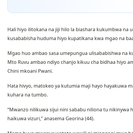
Hali hiyo ilitokana na jiji hilo la biashara kukumbwa 
kusababisha huduma hiyo kupatikana kwa mgao na baa
Mgao huo ambao sasa umepungua ulisababishwa na kuc
Mto Ruvu ambao ndiyo chanjo kikuu cha bidhaa hiyo a
Chini mkoani Pwani.
Hata hivyo, matokeo ya kutumia maji hayo hayakuwa m
kuhara na tumbo.
“Mwanzo nilikuwa sijui nini sababu niliona tu nikinywa
haikuwa vizuri,” anasema Georina (44).