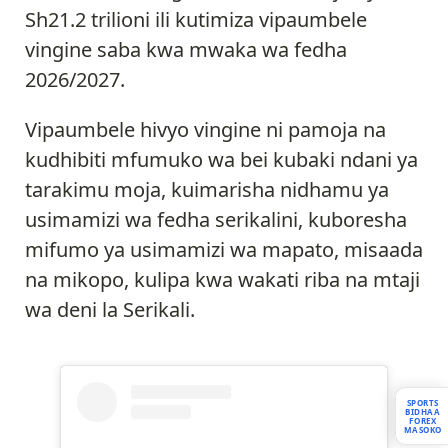
Sh21.2 trilioni ili kutimiza vipaumbele
vingine saba kwa mwaka wa fedha
2026/2027.
Vipaumbele hivyo vingine ni pamoja na
kudhibiti mfumuko wa bei kubaki ndani ya
tarakimu moja, kuimarisha nidhamu ya
usimamizi wa fedha serikalini, kuboresha
mifumo ya usimamizi wa mapato, misaada
na mikopo, kulipa kwa wakati riba na mtaji
wa deni la Serikali.
SPORTS
BIDHAA
FOREX
MASOKO