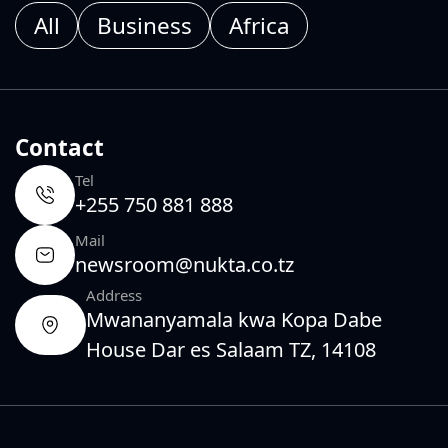
All
Business
Africa
Contact
Tel
+255 750 881 888
Mail
newsroom@nukta.co.tz
Address
Mwananyamala kwa Kopa Dabe
House Dar es Salaam TZ, 14108