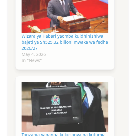
Wizara ya Habari yaomba kuidhinishiwa
bajeti ya Sh525.32 bilioni mwaka wa fedha
2026/27
May 4, 2026
In "News"
Tanzania yapanga kukusanya na kutumia