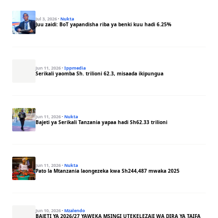
Jul 3, 2026
·
Nukta
Juu zaidi: BoT yapandisha riba ya benki kuu hadi 6.25%
Jun 11, 2026
·
Ippmedia
Serikali yaomba Sh. trilioni 62.3, misaada ikipungua
Jun 11, 2026
·
Nukta
Bajeti ya Serikali Tanzania yapaa hadi Sh62.33 trilioni
Jun 11, 2026
·
Nukta
Pato la Mtanzania laongezeka kwa Sh244,487 mwaka 2025
Jun 10, 2026
·
Mzalendo
BAJETI YA 2026/27 YAWEKA MSINGI UTEKELEZAJI WA DIRA YA TAIFA