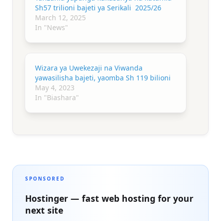
Sh57 trilioni bajeti ya Serikali 2025/26
March 12, 2025
In "News"
Wizara ya Uwekezaji na Viwanda
yawasilisha bajeti, yaomba Sh 119 bilioni
May 4, 2023
In "Biashara"
SPONSORED
Hostinger — fast web hosting for your
next site