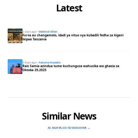
Latest
2 days ago
·
Method Allen
Fursa au changamoto, idadi ya vituo vya kubadili fedha za kigeni
ikipaa Tanzania
3 days ago
·
Fatuma Hussein
Rais Samia azindua tume kuchunguza wahusika wa ghasia za
Oktoba 29,2025
Similar News
AI.NUKTA.CO.TZ/DISCOVER →