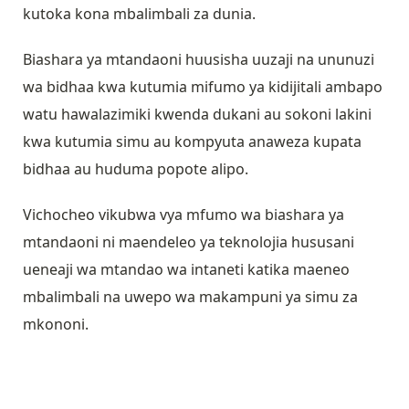
kutoka kona mbalimbali za dunia.
Biashara ya mtandaoni huusisha uuzaji na ununuzi
wa bidhaa kwa kutumia mifumo ya kidijitali ambapo
watu hawalazimiki kwenda dukani au sokoni lakini
kwa kutumia simu au kompyuta anaweza kupata
bidhaa au huduma popote alipo.
Vichocheo vikubwa vya mfumo wa biashara ya
mtandaoni ni maendeleo ya teknolojia hususani
ueneaji wa mtandao wa intaneti katika maeneo
mbalimbali na uwepo wa makampuni ya simu za
mkononi.