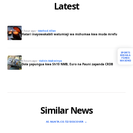
Latest
1 hour ago
·
Method Allen
Hatari inayowakabili watumiaji wa mshumaa kwa muda mrefu
SPORTS
BIDHAA
FOREX
MASOKO
4 hours ago
·
Kelvin Makwinya
Dola yapungua kwa Sh10 NMB, Euro na Pauni zapanda CRDB
Similar News
AI.NUKTA.CO.TZ/DISCOVER →