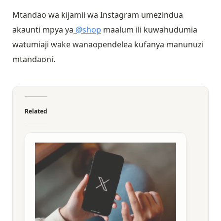
Mtandao wa kijamii wa Instagram umezindua
akaunti mpya ya
@shop
maalum ili kuwahudumia
watumiaji wake wanaopendelea kufanya manunuzi
mtandaoni.
Related