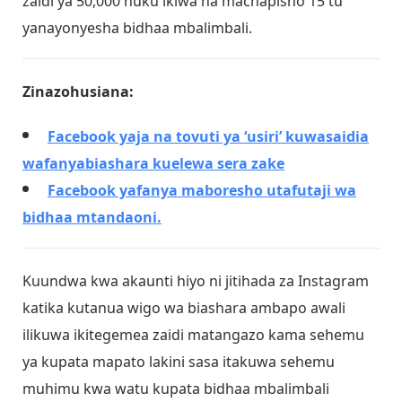
zaidi ya 50,000 huku ikiwa na machapisho 15 tu
yanayonyesha bidhaa mbalimbali.
Zinazohusiana:
Facebook yaja na tovuti ya ‘usiri’ kuwasaidia
wafanyabiashara kuelewa sera zake
Facebook yafanya maboresho utafutaji wa
bidhaa mtandaoni.
Kuundwa kwa akaunti hiyo ni jitihada za Instagram
katika kutanua wigo wa biashara ambapo awali
ilikuwa ikitegemea zaidi matangazo kama sehemu
ya kupata mapato lakini sasa itakuwa sehemu
muhimu kwa watu kupata bidhaa mbalimbali