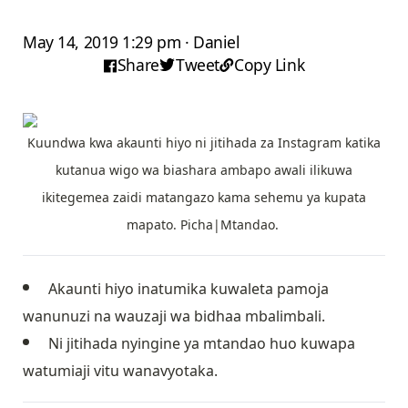
May 14, 2019 1:29 pm · Daniel
Share
Tweet
Copy Link
Kuundwa kwa akaunti hiyo ni jitihada za Instagram katika
kutanua wigo wa biashara ambapo awali ilikuwa
ikitegemea zaidi matangazo kama sehemu ya kupata
mapato. Picha|Mtandao.
Akaunti hiyo inatumika kuwaleta pamoja
wanunuzi na wauzaji wa bidhaa mbalimbali.
Ni jitihada nyingine ya mtandao huo kuwapa
watumiaji vitu wanavyotaka.