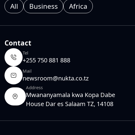
All
Business
Africa
Contact
Tel
+255 750 881 888
Mail
newsroom@nukta.co.tz
Address
Mwananyamala kwa Kopa Dabe
House Dar es Salaam TZ, 14108