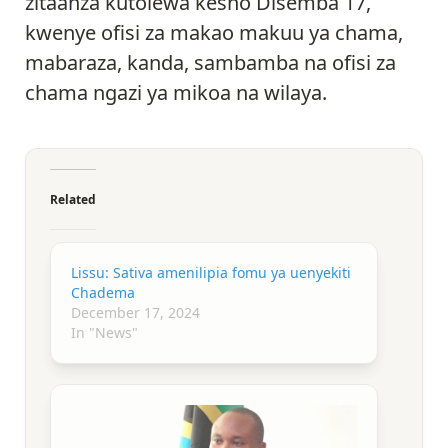
zitaanza kutolewa kesho Disemba 17,
kwenye ofisi za makao makuu ya chama,
mabaraza, kanda, sambamba na ofisi za
chama ngazi ya mikoa na wilaya.
Related
Lissu: Sativa amenilipia fomu ya uenyekiti
Chadema
December 17, 2024
In "News"