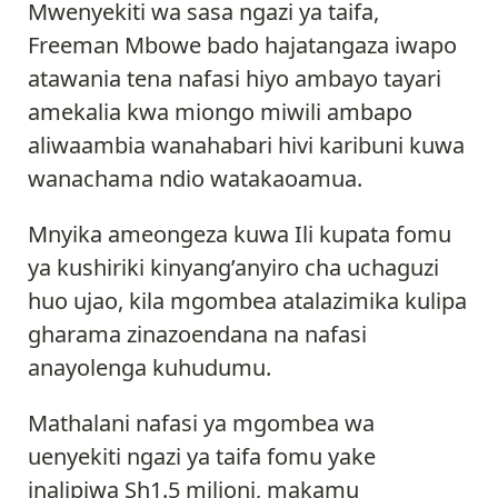
Mwenyekiti wa sasa ngazi ya taifa,
Freeman Mbowe bado hajatangaza iwapo
atawania tena nafasi hiyo ambayo tayari
amekalia kwa miongo miwili ambapo
aliwaambia wanahabari hivi karibuni kuwa
wanachama ndio watakaoamua.
Mnyika ameongeza kuwa Ili kupata fomu
ya kushiriki kinyang’anyiro cha uchaguzi
huo ujao, kila mgombea atalazimika kulipa
gharama zinazoendana na nafasi
anayolenga kuhudumu.
Mathalani nafasi ya mgombea wa
uenyekiti ngazi ya taifa fomu yake
inalipiwa Sh1.5 milioni, makamu