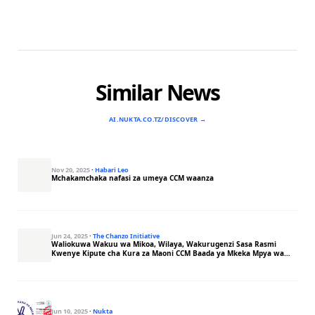
Similar News
AI.NUKTA.CO.TZ/DISCOVER →
Nov 20, 2025
·
Habari Leo
Mchakamchaka nafasi za umeya CCM waanza
Jun 24, 2025
·
The Chanzo Initiative
Waliokuwa Wakuu wa Mikoa, Wilaya, Wakurugenzi Sasa Rasmi
Kwenye Kipute cha Kura za Maoni CCM Baada ya Mkeka Mpya wa
Uteuzi Kutoka
Jun 10, 2025
·
Nukta