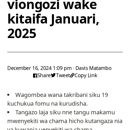
viongozi wake
kitaifa Januari,
2025
December 16, 2024 1:09 pm · Davis Matambo
Share
Tweet
Copy Link
Wagombea wana takribani siku 19
kuchukua fomu na kurudisha.
Tangazo laja siku nne tangu makamu
mwenyekiti wa chama hicho kutangaza nia
ya kuwania uenyekiti wa chama.