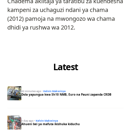
Chadema akiitaja ya taratibu za kuendesha
kampeni za uchaguzi ndani ya chama
(2012) pamoja na mwongozo wa chama
dhidi ya rushwa wa 2012.
Latest
32 minutes ago
·
Kelvin Makwinya
Dola yapungua kwa Sh10 NMB, Euro na Pauni zapanda CRDB
1 day ago
·
Kelvin Makwinya
Ahueni bei ya mafuta ikishuka kiduchu