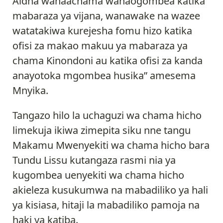
Aidha wanaachama wanaogombea katika
mabaraza ya vijana, wanawake na wazee
watatakiwa kurejesha fomu hizo katika
ofisi za makao makuu ya mabaraza ya
chama Kinondoni au katika ofisi za kanda
anayotoka mgombea husika” amesema
Mnyika.
Tangazo hilo la uchaguzi wa chama hicho
limekuja ikiwa zimepita siku nne tangu
Makamu Mwenyekiti wa chama hicho bara
Tundu Lissu kutangaza rasmi nia ya
kugombea uenyekiti wa chama hicho
akieleza kusukumwa na mabadiliko ya hali
ya kisiasa, hitaji la mabadiliko pamoja na
haki ya katiba.