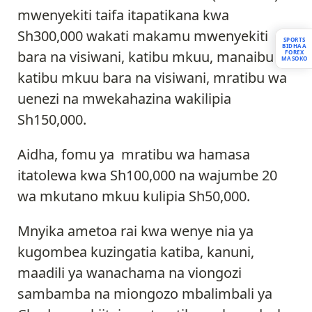
mwenyekiti taifa itapatikana kwa
Sh300,000 wakati makamu mwenyekiti
SPORTS
BIDHAA
bara na visiwani, katibu mkuu, manaibu
FOREX
MASOKO
katibu mkuu bara na visiwani, mratibu wa
uenezi na mwekahazina wakilipia
Sh150,000.
Aidha, fomu ya mratibu wa hamasa
itatolewa kwa Sh100,000 na wajumbe 20
wa mkutano mkuu kulipia Sh50,000.
Mnyika ametoa rai kwa wenye nia ya
kugombea kuzingatia katiba, kanuni,
maadili ya wanachama na viongozi
sambamba na miongozo mbalimbali ya