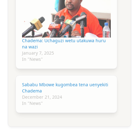
Chadema: Uchaguzi wetu utakuwa huru
na wazi
January 7, 2025
In "News"
Sababu Mbowe kugombea tena uenyekiti
Chadema
December 21, 2024
In "News"