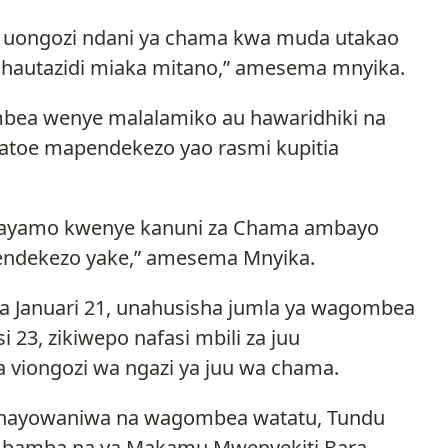
 uongozi ndani ya chama kwa muda utakao
hautazidi miaka mitano,” amesema mnyika.
ea wenye malalamiko au hawaridhiki na
atoe mapendekezo yao rasmi kupitia
yamo kwenye kanuni za Chama ambayo
pendekezo yake,” amesema Mnyika.
a Januari 21, unahusisha jumla ya wagombea
23, zikiwepo nafasi mbili za juu
a viongozi wa ngazi ya juu wa chama.
a inayowaniwa na wagombea watatu, Tundu
mbamba na ya Makamu Mwenyekiti Bara