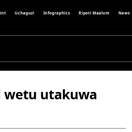
int
Uchaguzi
Infographics
Ripoti Maalum
News
i wetu utakuwa