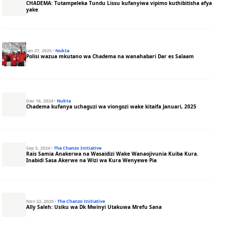
CHADEMA: Tutampeleka Tundu Lissu kufanyiwa vipimo kuthibitisha afya
yake
Jan 27, 2025
·
Nukta
Polisi wazua mkutano wa Chadema na wanahabari Dar es Salaam
Dec 16, 2024
·
Nukta
Chadema kufanya uchaguzi wa viongozi wake kitaifa Januari, 2025
Sep 5, 2024
·
The Chanzo Initiative
Rais Samia Anakerwa na Wasaidizi Wake Wanaojivunia Kuiba Kura.
Inabidi Sasa Akerwe na Wizi wa Kura Wenyewe Pia
Nov 22, 2020
·
The Chanzo Initiative
Ally Saleh: Usiku wa Dk Mwinyi Utakuwa Mrefu Sana