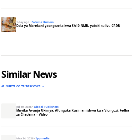
1 day ago
·
Fatuma Hussein
Dola ya Marekani yaongezeka kwa Sh10 NMB, yabaki tulivu CRDB
Similar News
AI.NUKTA.CO.TZ/DISCOVER →
Jul 10, 2026
·
Global Publishers
Mnyika Avunja Ukimya: Afunguka Kusimamishwa kwa Viongozi, Fedha
za Chadema – Video
May 24, 2026
·
Ippmedia