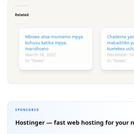
Related
Mbowe atoa msimamo mpya
Chadema yash
kuhusu katiba mpya,
mabadiliko y
maridhiano
kuelekea uch
March 18, 2022
December 10
In "News"
In "News"
SPONSORED
Hostinger — fast web hosting for your n