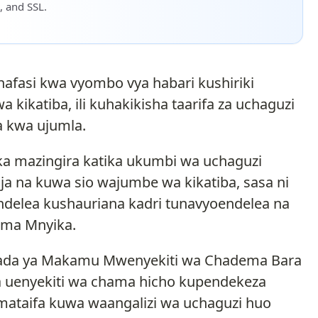
, and SSL.
afasi kwa vyombo vya habari kushiriki
kikatiba, ili kuhakikisha taarifa za uchaguzi
 kwa ujumla.
eka mazingira katika ukumbi wa uchaguzi
 na kuwa sio wajumbe wa kikatiba, sasa ni
ndelea kushauriana kadri tunavyoendelea na
ema Mnyika.
baada ya Makamu Mwenyekiti wa Chadema Bara
a uenyekiti wa chama hicho kupendekeza
kimataifa kuwa waangalizi wa uchaguzi huo