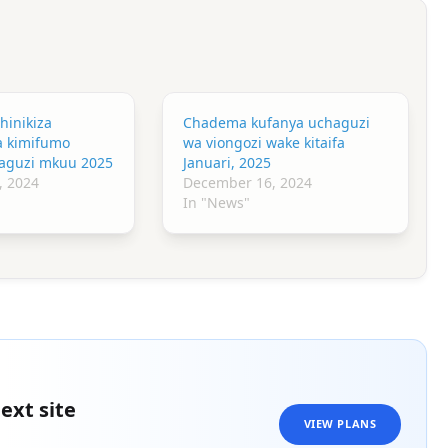
inikiza
Chadema kufanya uchaguzi
a kimifumo
wa viongozi wake kitaifa
aguzi mkuu 2025
Januari, 2025
, 2024
December 16, 2024
In "News"
ext site
VIEW PLANS