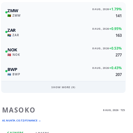
+1.79%
8 AUG, 2026
ZMW
141
🇿🇲 ZMW
+0.95%
8 AUG, 2026
ZAR
163
🇿🇦 ZAR
+0.53%
8 AUG, 2026
NOK
277
🇳🇴 NOK
+0.43%
8 AUG, 2026
BWP
207
🇧🇼 BWP
SHOW MORE (
9
)
MASOKO
8 AUG, 2026 · TZS
AI.NUKTA.CO.TZ/FINANCE →
GAINERS