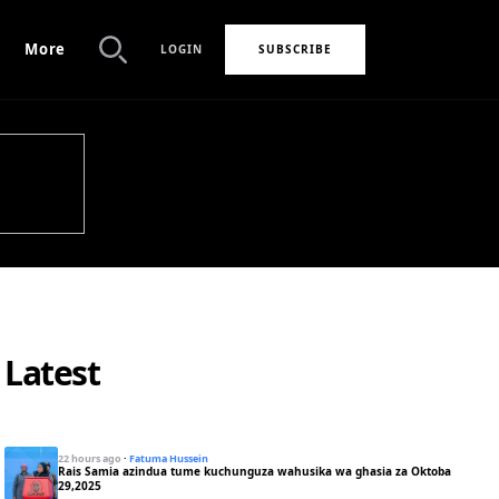
More
LOGIN
SUBSCRIBE
Search
Latest
22 hours ago
·
Fatuma Hussein
Rais Samia azindua tume kuchunguza wahusika wa ghasia za Oktoba
29,2025