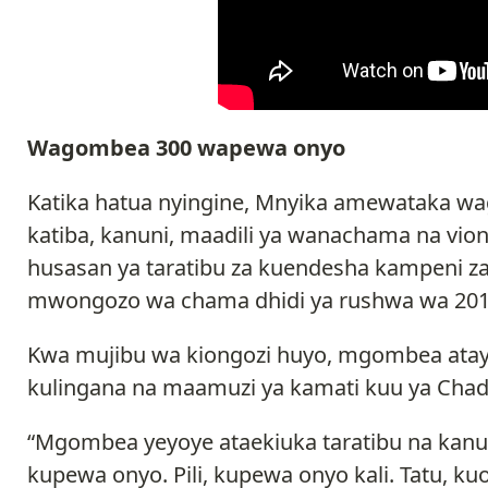
Wagombea 300 wapewa onyo
Katika hatua nyingine, Mnyika amewataka wa
katiba, kanuni, maadili ya wanachama na v
husasan ya taratibu za kuendesha kampeni z
mwongozo wa chama dhidi ya rushwa wa 201
Kwa mujibu wa kiongozi huyo, mgombea atay
kulingana na maamuzi ya kamati kuu ya Cha
“Mgombea yeyoye ataekiuka taratibu na kanuni
kupewa onyo. Pili, kupewa onyo kali. Tatu,