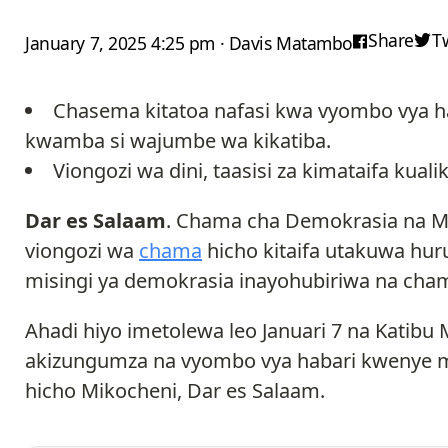
Share
T
January 7, 2025 4:25 pm · Davis Matambo
Chasema
kitatoa nafasi kwa vyombo vya ha
kwamba si wajumbe wa kikatiba.
Viongozi wa dini, taasisi za kimataifa kual
Dar es Salaam
. Chama cha Demokrasia na 
viongozi wa
chama
hicho kitaifa utakuwa hur
misingi ya demokrasia inayohubiriwa na cha
Ahadi hiyo imetolewa leo Januari 7 na Katib
akizungumza na vyombo vya habari kwenye 
hicho Mikocheni, Dar es Salaam.