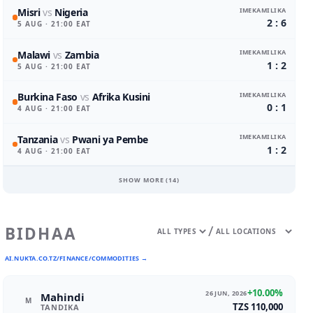
IMEKAMILIKA
Misri
vs
Nigeria
2 : 6
5 AUG
· 21:00 EAT
IMEKAMILIKA
Malawi
vs
Zambia
1 : 2
5 AUG
· 21:00 EAT
IMEKAMILIKA
Burkina Faso
vs
Afrika Kusini
0 : 1
4 AUG
· 21:00 EAT
IMEKAMILIKA
Tanzania
vs
Pwani ya Pembe
1 : 2
4 AUG
· 21:00 EAT
SHOW MORE (
14
)
/
BIDHAA
AI.NUKTA.CO.TZ/FINANCE/COMMODITIES →
+10.00%
26 JUN, 2026
Mahindi
M
TZS 110,000
TANDIKA