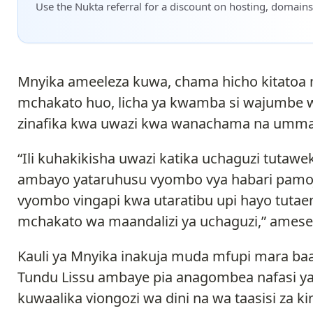
Use the Nukta referral for a discount on hosting, domains
Mnyika ameeleza kuwa, chama hicho kitatoa n
mchakato huo, licha ya kwamba si wajumbe wa 
zinafika kwa uwazi kwa wanachama na umma
“Ili kuhakikisha uwazi katika uchaguzi tutaw
ambayo yataruhusu vyombo vya habari pamoja
vyombo vingapi kwa utaratibu upi hayo tutae
mchakato wa maandalizi ya uchaguzi,” ames
Kauli ya Mnyika inakuja muda mfupi mara 
Tundu Lissu ambaye pia anagombea nafasi y
kuwaalika viongozi wa dini na wa taasisi za 