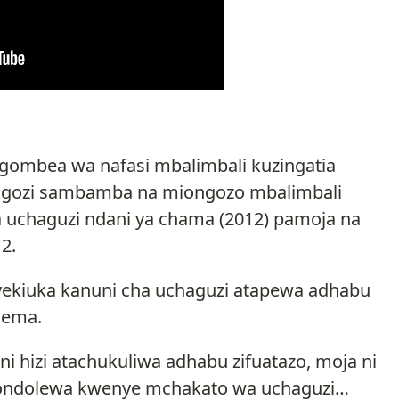
gombea wa nafasi mbalimbali kuzingatia
iongozi sambamba na miongozo mbalimbali
a uchaguzi ndani ya chama (2012) pamoja na
2.
ekiuka kanuni cha uchaguzi atapewa adhabu
dema.
 hizi atachukuliwa adhabu zifuatazo, moja ni
 kuondolewa kwenye mchakato wa uchaguzi…