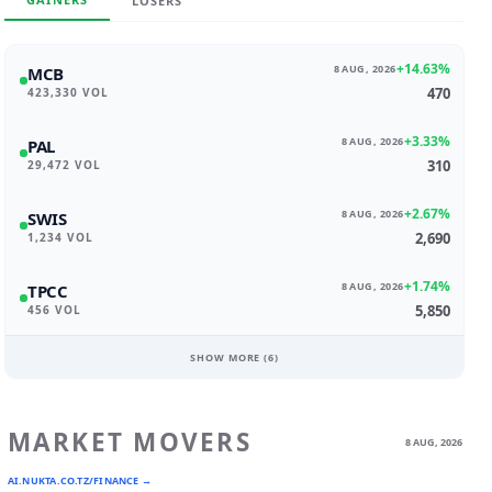
LOSERS
+14.63%
8 AUG, 2026
MCB
470
423,330 VOL
+3.33%
8 AUG, 2026
PAL
310
29,472 VOL
+2.67%
8 AUG, 2026
SWIS
2,690
1,234 VOL
+1.74%
8 AUG, 2026
TPCC
5,850
456 VOL
SHOW MORE (
6
)
MARKET MOVERS
8 AUG, 2026
AI.NUKTA.CO.TZ/FINANCE →