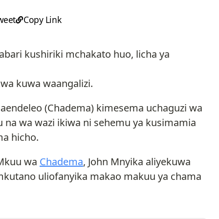
weet
Copy Link
bari kushiriki mchakato huo, licha ya
ikwa kuwa waangalizi.
Maendeleo (Chadema) kimesema uchaguzi wa
u na wa wazi ikiwa ni sehemu ya kusimamia
ma hicho.
u Mkuu wa
Chadema
, John Mnyika aliyekuwa
mkutano uliofanyika makao makuu ya chama