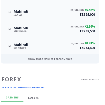
+5.56%
26 JUN, 2026
Mahindi
M
TZS 95,000
ILALA
+2.94%
26 JUN, 2026
Mahindi
M
TZS 87,500
MUSOMA
+0.91%
26 JUN, 2026
Mahindi
M
TZS 44,400
SONGWE
SHOW MORE MARKET PERFORMANCE
FOREX
8 AUG, 2026 · TZS
AI.NUKTA.CO.TZ/FINANCE/CURRENCIES →
GAINERS
LOSERS