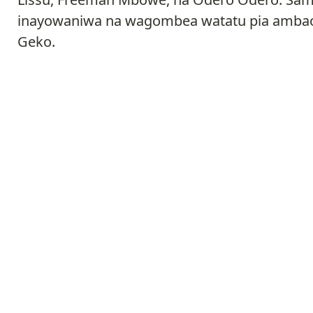
inayowaniwa na wagombea watatu pia ambao 
Geko.