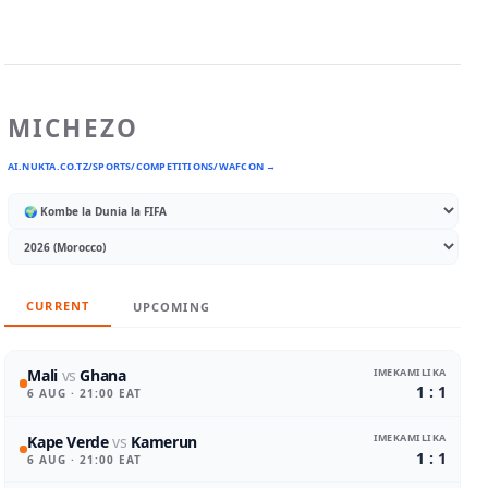
MICHEZO
AI.NUKTA.CO.TZ/SPORTS/COMPETITIONS/WAFCON →
CURRENT
UPCOMING
IMEKAMILIKA
Mali
vs
Ghana
1 : 1
6 AUG
· 21:00 EAT
IMEKAMILIKA
Kape Verde
vs
Kamerun
1 : 1
6 AUG
· 21:00 EAT