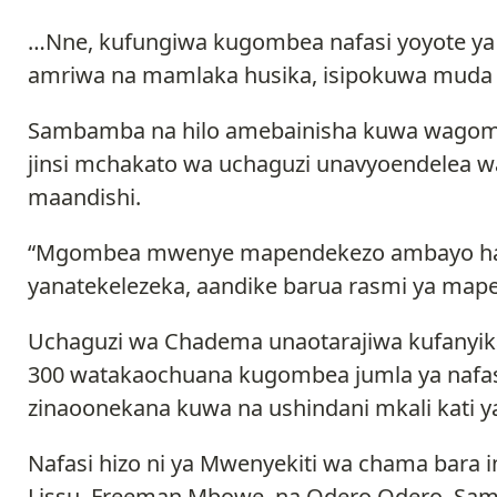
…Nne, kufungiwa kugombea nafasi yoyote ya
amriwa na mamlaka husika, isipokuwa muda 
Sambamba na hilo amebainisha kuwa wagomb
jinsi mchakato wa uchaguzi unavyoendelea w
maandishi.
“Mgombea mwenye mapendekezo ambayo ha
yanatekelezeka, aandike barua rasmi ya ma
Uchaguzi wa Chadema unaotarajiwa kufanyik
300 watakaochuana kugombea jumla ya nafasi 
zinaoonekana kuwa na ushindani mkali kati y
Nafasi hizo ni ya Mwenyekiti wa chama bar
Lissu, Freeman Mbowe, na Odero Odero. Sa