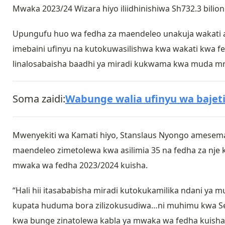
Mwaka 2023/24 Wizara hiyo iliidhinishiwa Sh732.3 bilioni
Upungufu huo wa fedha za maendeleo unakuja wakati 
imebaini ufinyu na kutokuwasilishwa kwa wakati kwa fe
linalosabaisha baadhi ya miradi kukwama kwa muda mr
Soma zaidi:
Wabunge walia ufinyu wa bajeti
Mwenyekiti wa Kamati hiyo, Stanslaus Nyongo amesema h
maendeleo zimetolewa kwa asilimia 35 na fedha za nje k
mwaka wa fedha 2023/2024 kuisha.
“Hali hii itasababisha miradi kutokukamilika ndani ya 
kupata huduma bora zilizokusudiwa…ni muhimu kwa Ser
kwa bunge zinatolewa kabla ya mwaka wa fedha kuish