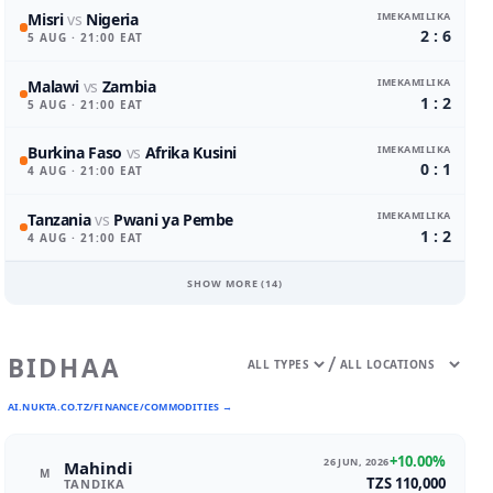
IMEKAMILIKA
Misri
vs
Nigeria
2 : 6
5 AUG
· 21:00 EAT
IMEKAMILIKA
Malawi
vs
Zambia
1 : 2
5 AUG
· 21:00 EAT
IMEKAMILIKA
Burkina Faso
vs
Afrika Kusini
0 : 1
4 AUG
· 21:00 EAT
IMEKAMILIKA
Tanzania
vs
Pwani ya Pembe
1 : 2
4 AUG
· 21:00 EAT
SHOW MORE (
14
)
/
BIDHAA
AI.NUKTA.CO.TZ/FINANCE/COMMODITIES →
+10.00%
26 JUN, 2026
Mahindi
M
TZS 110,000
TANDIKA