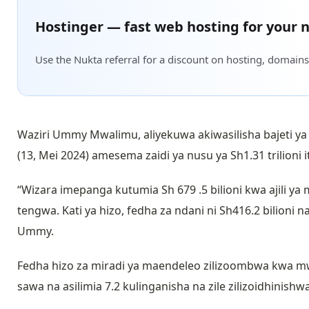
Hostinger — fast web hosting for your n
Use the Nukta referral for a discount on hosting, domains
Waziri Ummy Mwalimu, aliyekuwa akiwasilisha bajeti 
(13, Mei 2024) amesema zaidi ya nusu ya Sh1.31 trilioni 
“Wizara imepanga kutumia Sh 679 .5 bilioni kwa ajili ya 
tengwa. Kati ya hizo, fedha za ndani ni Sh416.2 bilioni n
Ummy.
Fedha hizo za miradi ya maendeleo zilizoombwa kwa mw
sawa na asilimia 7.2 kulinganisha na zile zilizoidhinis