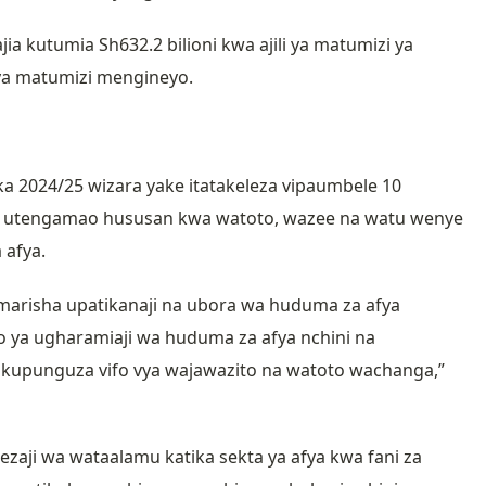
ia kutumia Sh632.2 bilioni kwa ajili ya matumizi ya
i ya matumizi mengineyo.
024/25 wizara yake itatakeleza vipaumbele 10
za utengamao hususan kwa watoto, wazee na watu wenye
 afya.
marisha upatikanaji na ubora wa huduma za afya
mo ya ugharamiaji wa huduma za afya nchini na
i kupunguza vifo vya wajawazito na watoto wachanga,”
ezaji wa wataalamu katika sekta ya afya kwa fani za