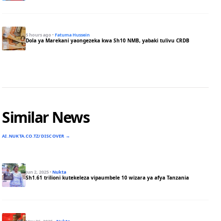
5 hours ago
·
Fatuma Hussein
Dola ya Marekani yaongezeka kwa Sh10 NMB, yabaki tulivu CRDB
Similar News
AI.NUKTA.CO.TZ/DISCOVER →
Jun 2, 2025
·
Nukta
Sh1.61 trilioni kutekeleza vipaumbele 10 wizara ya afya Tanzania