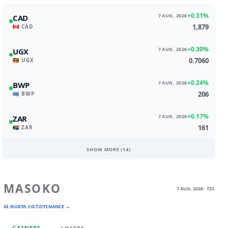
+0.31%
7 AUG, 2026
CAD
1,879
🇨🇦 CAD
+0.30%
7 AUG, 2026
UGX
0.7060
🇺🇬 UGX
+0.24%
7 AUG, 2026
BWP
206
🇧🇼 BWP
+0.17%
7 AUG, 2026
ZAR
161
🇿🇦 ZAR
SHOW MORE (
14
)
MASOKO
7 AUG, 2026 · TZS
AI.NUKTA.CO.TZ/FINANCE →
GAINERS