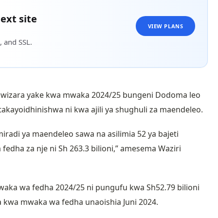
ext site
VIEW PLANS
, and SSL.
ya wizara yake kwa mwaka 2024/25 bungeni Dodoma leo
itakayoidhinishwa ni kwa ajili ya shughuli za maendeleo.
miradi ya maendeleo sawa na asilimia 52 ya bajeti
a fedha za nje ni Sh 263.3 bilioni,” amesema Waziri
aka wa fedha 2024/25 ni pungufu kwa Sh52.79 bilioni
hwa kwa mwaka wa fedha unaoishia Juni 2024.