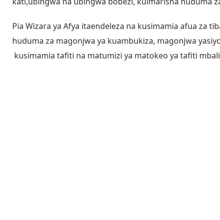
kati,ubingwa na ubingwa bobezi, kuimarisha huduma z
Pia Wizara ya Afya itaendeleza na kusimamia afua za tib
huduma za magonjwa ya kuambukiza, magonjwa yasiy
kusimamia tafiti na matumizi ya matokeo ya tafiti mbali