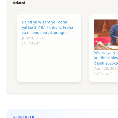
Related
Bajeti ya Wizara ya Fedha
yafikia Sh18.17 trilioni, fedha
za maendeleo zikipungua
June 4, 2024
In "News"
Wizara ya Ni
kuidhinishiwa
bajeti 2025/2
April 28, 202
In "News"
SPONSORED