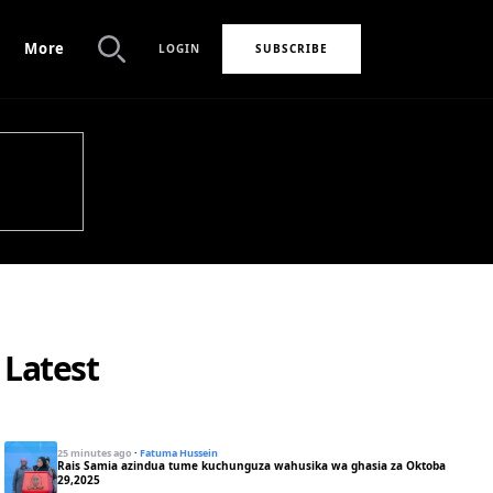
More
LOGIN
SUBSCRIBE
Search
Latest
25 minutes ago
·
Fatuma Hussein
Rais Samia azindua tume kuchunguza wahusika wa ghasia za Oktoba
29,2025