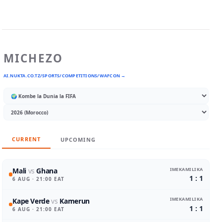
MICHEZO
AI.NUKTA.CO.TZ/SPORTS/COMPETITIONS/WAFCON →
CURRENT
UPCOMING
IMEKAMILIKA
Mali
vs
Ghana
1 : 1
6 AUG
· 21:00 EAT
IMEKAMILIKA
Kape Verde
vs
Kamerun
1 : 1
6 AUG
· 21:00 EAT