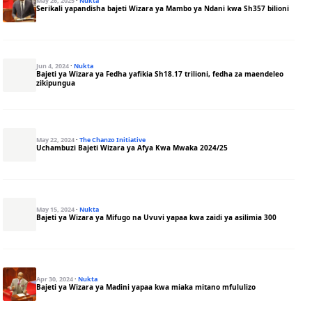
May 26, 2025
·
Nukta
Serikali yapandisha bajeti Wizara ya Mambo ya Ndani kwa Sh357 bilioni
Jun 4, 2024
·
Nukta
Bajeti ya Wizara ya Fedha yafikia Sh18.17 trilioni, fedha za maendeleo
zikipungua
May 22, 2024
·
The Chanzo Initiative
Uchambuzi Bajeti Wizara ya Afya Kwa Mwaka 2024/25
May 15, 2024
·
Nukta
Bajeti ya Wizara ya Mifugo na Uvuvi yapaa kwa zaidi ya asilimia 300
Apr 30, 2024
·
Nukta
Bajeti ya Wizara ya Madini yapaa kwa miaka mitano mfululizo