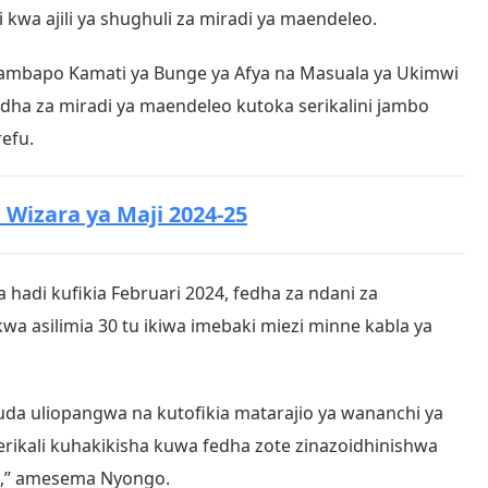
 kwa ajili ya shughuli za miradi ya maendeleo.
ambapo Kamati ya Bunge ya Afya na Masuala ya Ukimwi
dha za miradi ya maendeleo kutoka serikalini jambo
efu.
 Wizara ya Maji 2024-25
adi kufikia Februari 2024, fedha za ndani za
wa asilimia 30 tu ikiwa imebaki miezi minne kabla ya
muda uliopangwa na kutofikia matarajio ya wananchi ya
ikali kuhakikisha kuwa fedha zote zinazoidhinishwa
a,” amesema Nyongo.