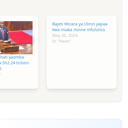
Bajeti Wizara ya Ulinzi yapaa
kwa miaka minne mfululizo
May 20, 2024
In "News"
shati yaomba
 Sh2.24 trilioni
6
5