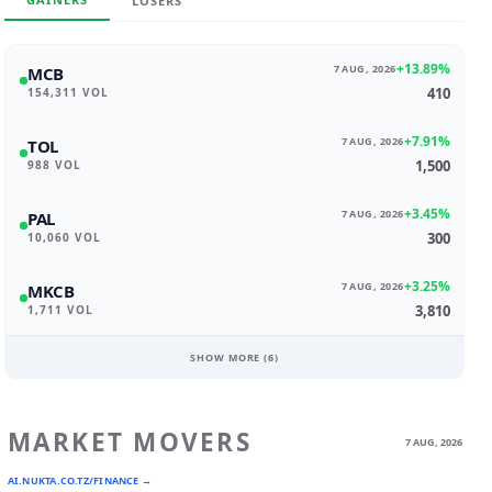
LOSERS
+13.89%
7 AUG, 2026
MCB
410
154,311 VOL
+7.91%
7 AUG, 2026
TOL
1,500
988 VOL
+3.45%
7 AUG, 2026
PAL
300
10,060 VOL
+3.25%
7 AUG, 2026
MKCB
3,810
1,711 VOL
SHOW MORE (
6
)
MARKET MOVERS
7 AUG, 2026
AI.NUKTA.CO.TZ/FINANCE →