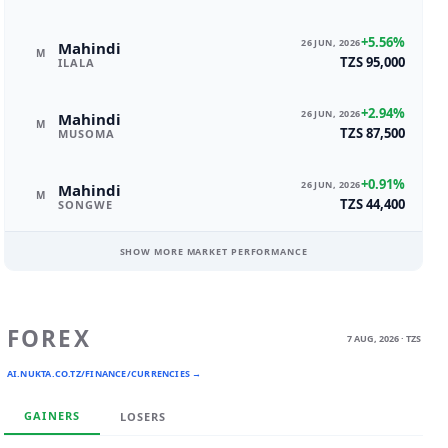
+5.56%
26 JUN, 2026
Mahindi
M
TZS 95,000
ILALA
+2.94%
26 JUN, 2026
Mahindi
M
TZS 87,500
MUSOMA
+0.91%
26 JUN, 2026
Mahindi
M
TZS 44,400
SONGWE
SHOW MORE MARKET PERFORMANCE
FOREX
7 AUG, 2026 · TZS
AI.NUKTA.CO.TZ/FINANCE/CURRENCIES →
GAINERS
LOSERS