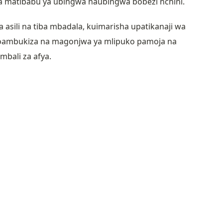
a matibabu ya ubingwa naubingwa bobezi nchini.
a asili na tiba mbadala, kuimarisha upatikanaji wa
oambukiza na magonjwa ya mlipuko pamoja na
mbali za afya.