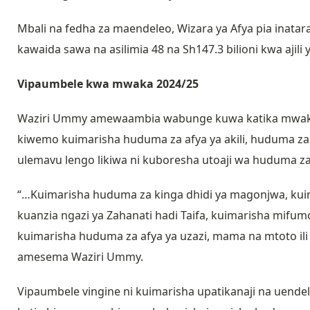
Mbali na fedha za maendeleo, Wizara ya Afya pia inataraj
kawaida sawa na asilimia 48 na Sh147.3 bilioni kwa ajil
Vipaumbele kwa mwaka 2024/25
Waziri Ummy amewaambia wabunge kuwa katika mwaka 2
kiwemo kuimarisha huduma za afya ya akili, huduma 
ulemavu lengo likiwa ni kuboresha utoaji wa huduma za
“…Kuimarisha huduma za kinga dhidi ya magonjwa, kui
kuanzia ngazi ya Zahanati hadi Taifa, kuimarisha mifu
kuimarisha huduma za afya ya uzazi, mama na mtoto il
amesema Waziri Ummy.
Vipaumbele vingine ni kuimarisha upatikanaji na uendel