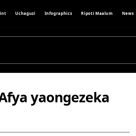
int
Uchaguzi
Infographics
Ripoti Maalum
News
a Afya yaongezeka