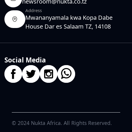
newsroom@nukta.co.tz
Address
Mwananyamala kwa Kopa Dabe
House Dar es Salaam TZ, 14108
Social Media
© 2024
Nukta Africa
. All Rights Reserved.