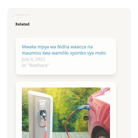
Related
Mwaka mpya wa fedha waanza na
maumivu kwa wamiliki vyombo vya moto
July 6, 2022
In "Biashara"