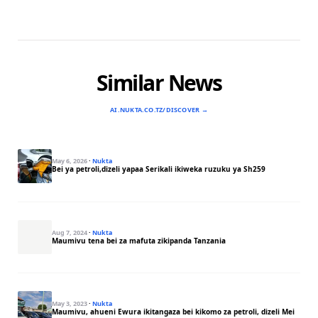
Similar News
AI.NUKTA.CO.TZ/DISCOVER →
May 6, 2026
·
Nukta
Bei ya petroli,dizeli yapaa Serikali ikiweka ruzuku ya Sh259
Aug 7, 2024
·
Nukta
Maumivu tena bei za mafuta zikipanda Tanzania
May 3, 2023
·
Nukta
Maumivu, ahueni Ewura ikitangaza bei kikomo za petroli, dizeli Mei