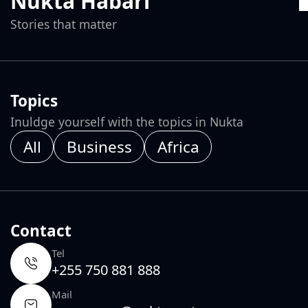
Nukta Habari
Stories that matter
Topics
Inuldge yourself with the topics in Nukta
All
Business
Africa
Contact
Tel
+255 750 881 888
Mail