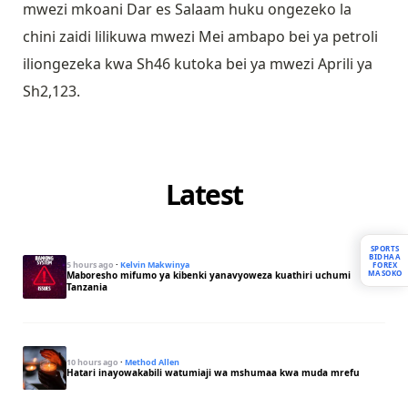
mwezi mkoani Dar es Salaam huku ongezeko la
chini zaidi lilikuwa mwezi Mei ambapo bei ya petroli
iliongezeka kwa Sh46 kutoka bei ya mwezi Aprili ya
Sh2,123.
Latest
SPORTS
BIDHAA
5 hours ago
·
Kelvin Makwinya
FOREX
MASOKO
Maboresho mifumo ya kibenki yanavyoweza kuathiri uchumi
Tanzania
10 hours ago
·
Method Allen
Hatari inayowakabili watumiaji wa mshumaa kwa muda mrefu