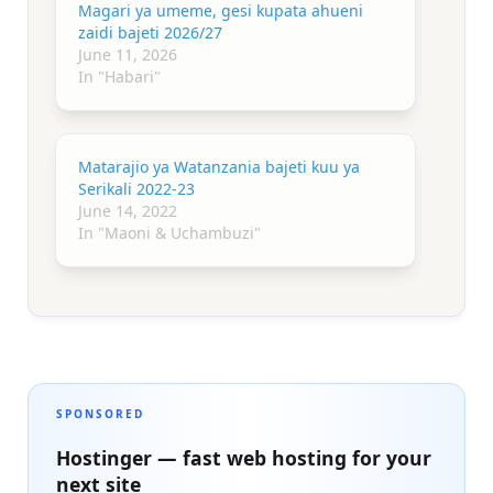
Magari ya umeme, gesi kupata ahueni
zaidi bajeti 2026/27
June 11, 2026
In "Habari"
Matarajio ya Watanzania bajeti kuu ya
Serikali 2022-23
June 14, 2022
In "Maoni & Uchambuzi"
SPONSORED
Hostinger — fast web hosting for your
next site