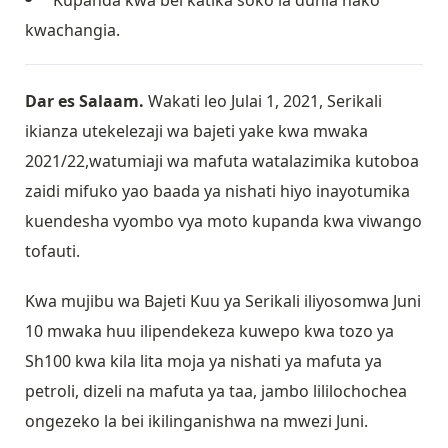
Kupanda kwa bei katika soko la dunia nako
kwachangia.
Dar es Salaam.
Wakati leo Julai 1, 2021, Serikali
ikianza utekelezaji wa bajeti yake kwa mwaka
2021/22,watumiaji wa mafuta watalazimika kutoboa
zaidi mifuko yao baada ya nishati hiyo inayotumika
kuendesha vyombo vya moto kupanda kwa viwango
tofauti.
Kwa mujibu wa Bajeti Kuu ya Serikali iliyosomwa Juni
10 mwaka huu ilipendekeza kuwepo kwa tozo ya
Sh100 kwa kila lita moja ya nishati ya mafuta ya
petroli, dizeli na mafuta ya taa, jambo lililochochea
ongezeko la bei ikilinganishwa na mwezi Juni.