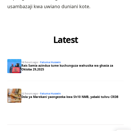
usambazaji kwa uwiano duniani kote.
Latest
18 hours ago
·
Fatuma Hussein
Rais Samia azindua tume kuchunguza wahusika wa ghasia za
Oktoba 29,2025
22 hours ago
·
Fatuma Hussein
Dola ya Marekani yaongezeka kwa Sh10 NMB, yabaki tulivu CRDB