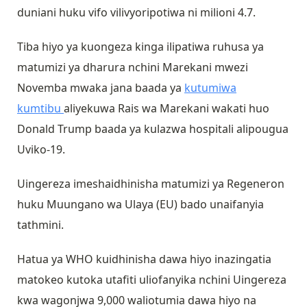
duniani huku vifo vilivyoripotiwa ni milioni 4.7.
Tiba hiyo ya kuongeza kinga ilipatiwa ruhusa ya
matumizi ya dharura nchini Marekani mwezi
Novemba mwaka jana baada ya
kutumiwa
kumtibu
aliyekuwa Rais wa Marekani wakati huo
Donald Trump baada ya kulazwa hospitali alipougua
Uviko-19.
Uingereza imeshaidhinisha matumizi ya Regeneron
huku Muungano wa Ulaya (EU) bado unaifanyia
tathmini.
Hatua ya WHO kuidhinisha dawa hiyo inazingatia
matokeo kutoka utafiti uliofanyika nchini Uingereza
kwa wagonjwa 9,000 waliotumia dawa hiyo na