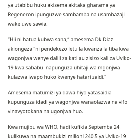
ya utabibu huku akisema akitaka gharama ya
Regeneron ipunguzwe sambamba na usambazaji
wake uwe sawia.
“Hii ni hatua kubwa sana,” amesema Dk Diaz
akiongeza “ni pendekezo letu la kwanza la tiba kwa
wagonjwa wenye dalili za kati au zisizo kali za Uviko-
19 kwa sababu inapunguza uhitaji wa mgonjwa
kulazwa iwapo huko kwenye hatari zaidi.”
Amesema matumizi ya dawa hiyo yatasaidia
kupunguza idadi ya wagonjwa wanaolazwa na vifo
vinavyotokana na ugonjwa huo.
Kwa mujibu wa WHO, hadi kufikia Septemba 24,
kulikuwa na maambukizi milioni 240.5 ya Uviko-19