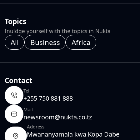
Topics
Inuldge yourself with the topics in Nukta
All
Business
Africa
Contact
Tel
+255 750 881 888
Mail
newsroom@nukta.co.tz
Address
Mwananyamala kwa Kopa Dabe