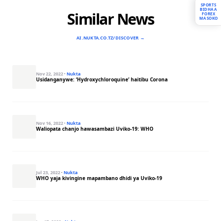
SPORTS
BIDHAA
Similar News
FOREX
MASOKO
AI.NUKTA.CO.TZ/DISCOVER →
Nov 22, 2022
·
Nukta
Usidanganywe: ‘Hydroxychloroquine’ haitibu Corona
Nov 16, 2022
·
Nukta
Waliopata chanjo hawasambazi Uviko-19: WHO
Jul 23, 2022
·
Nukta
WHO yaja kivingine mapambano dhidi ya Uviko-19