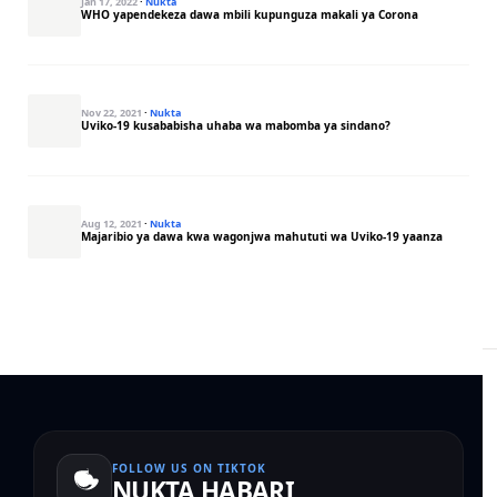
Jan 17, 2022
·
Nukta
WHO yapendekeza dawa mbili kupunguza makali ya Corona
Nov 22, 2021
·
Nukta
Uviko-19 kusababisha uhaba wa mabomba ya sindano?
Aug 12, 2021
·
Nukta
Majaribio ya dawa kwa wagonjwa mahututi wa Uviko-19 yaanza
FOLLOW US ON TIKTOK
NUKTA HABARI