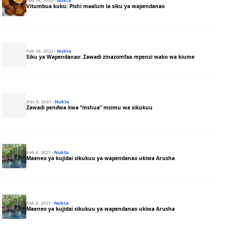
Feb 14, 2023
·
Nukta
Vitumbua kuku: Pishi maalum la siku ya wapendanao
Feb 14, 2022
·
Nukta
Siku ya Wapendanao: Zawadi zinazomfaa mpenzi wako wa kiume
Dec 9, 2021
·
Nukta
Zawadi pendwa kwa “mshua” msimu wa sikukuu
Feb 6, 2021
·
Nukta
Maeneo ya kujidai sikukuu ya wapendanao ukiwa Arusha
Feb 6, 2021
·
Nukta
Maeneo ya kujidai sikukuu ya wapendanao ukiwa Arusha