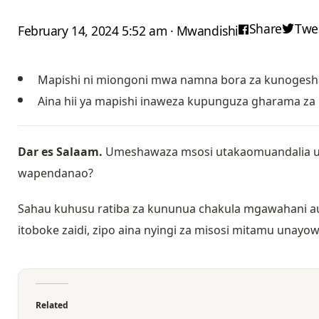
Share
Twe
February 14, 2024 5:52 am · Mwandishi
Mapishi ni miongoni mwa namna bora za kunogesh
Aina hii ya mapishi inaweza kupunguza gharama za 
Dar es Salaam.
Umeshawaza msosi utakaomuandalia u
wapendanao?
Sahau kuhusu ratiba za kununua chakula mgawahani au
itoboke zaidi, zipo aina nyingi za misosi mitamu unay
Related