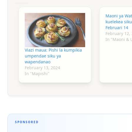
Maoni ya Wa
kuelekea sik
Februari 14
February 12,
In "Maoni &
Viazi maua: Pishi la kumpikia
umpendae siku ya
wapendanao
February 13, 2024
In "Mapishi"
SPONSORED