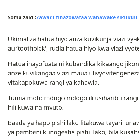
Soma zaidi:
Zawadi zinazowafaa wanawake sikukuu
Ukimaliza hatua hiyo anza kuvikunja viazi vya
au ‘toothpick’, rudia hatua hiyo kwa viazi vyot
Hatua inayofuata ni kubandika kikaango jiko
anze kuvikangaa viazi maua ulivyovitengenez
vitakapokuwa rangi ya kahawia.
Tumia moto mdogo mdogo ili usiharibu rangi 
hili kuwa na mvuto.
Baada ya hapo pishi lako litakuwa tayari, u
ya pembeni kunogesha pishi lako, bila kusaha