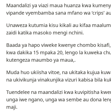
Maandalizi ya viazi maua huanza kwa kumenya v
vipande vyembamba sana mfano wa ‘crips’ au
Unaweza kutumia kisu kikali au kifaa maalum
zaidi katika masoko mengi nchini.
Baada ya hapo viweke kwenye chombo kisafi,
kwa dakika 15 mpaka 20, lengo la kuweka chum
kutengeza maumbo ya maua,.
Muda huo ukiisha vitoe, na ukitaka kujua kuw
na ukivikunja vinakunjika vizuri kabisa bila ku
Tuendelee na maandalizi kwa kuvipitisha kwe
unga iwe ngano, unga wa sembe au dona leng
maji.