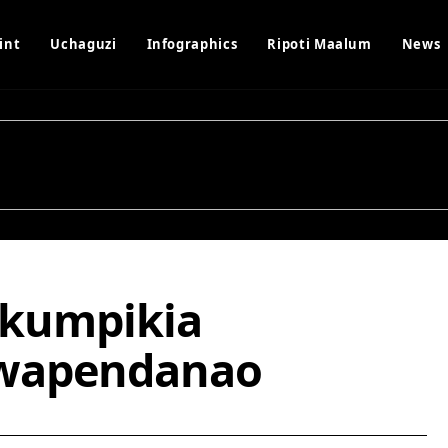
int
Uchaguzi
Infographics
Ripoti Maalum
News
a kumpikia
 wapendanao