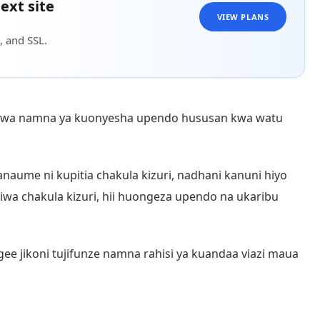
ext site
VIEW PLANS
, and SSL.
 mwa namna ya kuonyesha upendo hususan kwa watu
ume ni kupitia chakula kizuri, nadhani kanuni hiyo
iwa chakula kizuri, hii huongeza upendo na ukaribu
e jikoni tujifunze namna rahisi ya kuandaa viazi maua