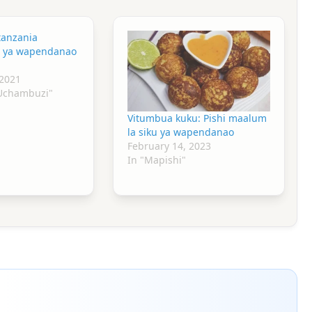
tanzania
u ya wapendanao
 2021
 Uchambuzi"
Vitumbua kuku: Pishi maalum
la siku ya wapendanao
February 14, 2023
In "Mapishi"