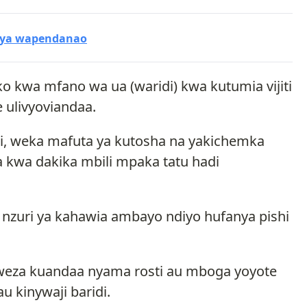
 ya wapendanao
ko kwa mfano wa ua (waridi) kwa kutumia vijiti
e ulivyoviandaa.
ni, weka mafuta ya kutosha na yakichemka
a kwa dakika mbili mpaka tatu hadi
nzuri ya kahawia ambayo ndiyo hufanya pishi
naweza kuandaa nyama rosti au mboga yoyote
u kinywaji baridi.