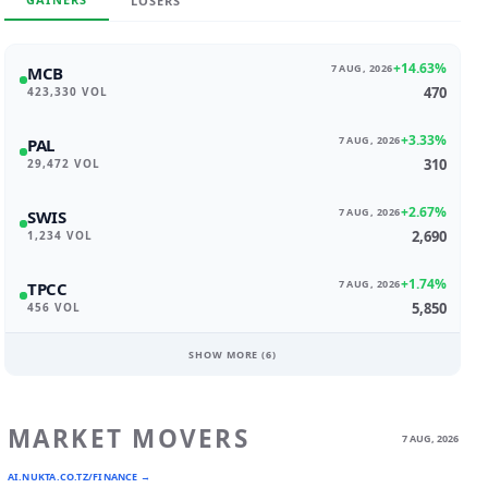
LOSERS
+14.63%
7 AUG, 2026
MCB
470
423,330 VOL
+3.33%
7 AUG, 2026
PAL
310
29,472 VOL
+2.67%
7 AUG, 2026
SWIS
2,690
1,234 VOL
+1.74%
7 AUG, 2026
TPCC
5,850
456 VOL
SHOW MORE (
6
)
MARKET MOVERS
7 AUG, 2026
AI.NUKTA.CO.TZ/FINANCE →