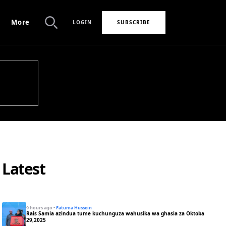
More
LOGIN
SUBSCRIBE
Search
Latest
9 hours ago
·
Fatuma Hussein
Rais Samia azindua tume kuchunguza wahusika wa ghasia za Oktoba
29,2025