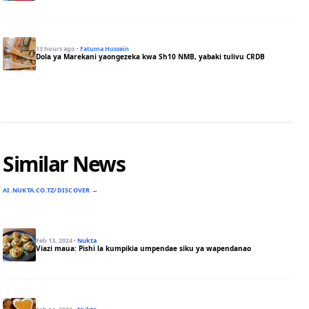
13 hours ago
·
Fatuma Hussein
Dola ya Marekani yaongezeka kwa Sh10 NMB, yabaki tulivu CRDB
Similar News
AI.NUKTA.CO.TZ/DISCOVER →
Feb 13, 2024
·
Nukta
Viazi maua: Pishi la kumpikia umpendae siku ya wapendanao