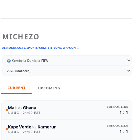
MICHEZO
AI.NUKTA.CO.TZ/SPORTS/COMPETITIONS/WAFCON →
CURRENT
UPCOMING
IMEKAMILIKA
Mali
vs
Ghana
1 : 1
6 AUG
· 21:00 EAT
IMEKAMILIKA
Kape Verde
vs
Kamerun
1 : 1
6 AUG
· 21:00 EAT