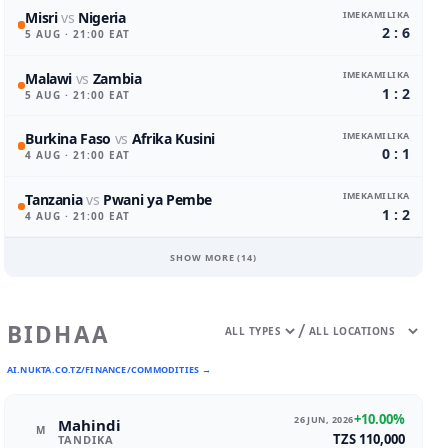
IMEKAMILIKA
Misri
vs
Nigeria
2 : 6
5 AUG
· 21:00 EAT
IMEKAMILIKA
Malawi
vs
Zambia
1 : 2
5 AUG
· 21:00 EAT
IMEKAMILIKA
Burkina Faso
vs
Afrika Kusini
0 : 1
4 AUG
· 21:00 EAT
IMEKAMILIKA
Tanzania
vs
Pwani ya Pembe
1 : 2
4 AUG
· 21:00 EAT
SHOW MORE (
14
)
/
BIDHAA
AI.NUKTA.CO.TZ/FINANCE/COMMODITIES →
+10.00%
26 JUN, 2026
Mahindi
M
TZS 110,000
TANDIKA