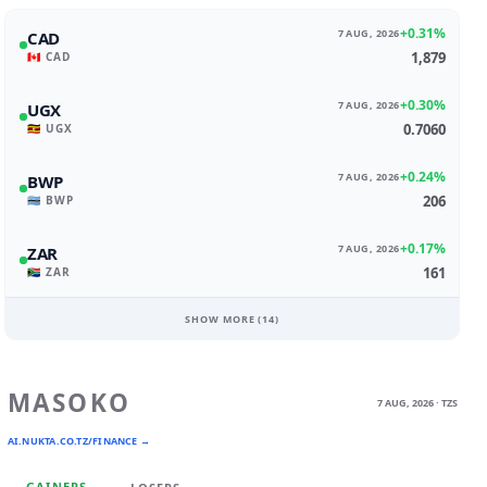
+0.31%
7 AUG, 2026
CAD
1,879
🇨🇦 CAD
+0.30%
7 AUG, 2026
UGX
0.7060
🇺🇬 UGX
+0.24%
7 AUG, 2026
BWP
206
🇧🇼 BWP
+0.17%
7 AUG, 2026
ZAR
161
🇿🇦 ZAR
SHOW MORE (
14
)
MASOKO
7 AUG, 2026 · TZS
AI.NUKTA.CO.TZ/FINANCE →
GAINERS