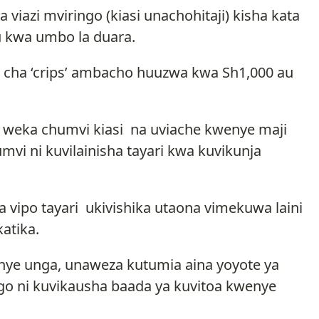
iazi mviringo (kiasi unachohitaji) kisha kata
 kwa umbo la duara.
 cha ‘crips’ ambacho huuzwa kwa Sh1,000 au
 weka chumvi kiasi na uviache kwenye maji
vi ni kuvilainisha tayari kwa kuvikunja
a vipo tayari ukivishika utaona vimekuwa laini
katika.
nye unga, unaweza kutumia aina yoyote ya
o ni kuvikausha baada ya kuvitoa kwenye