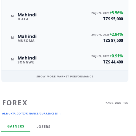
+5.56%
26 JUN, 2026
Mahindi
M
TZS 95,000
ILALA
+2.94%
26 JUN, 2026
Mahindi
M
TZS 87,500
MUSOMA
+0.91%
26 JUN, 2026
Mahindi
M
TZS 44,400
SONGWE
SHOW MORE MARKET PERFORMANCE
FOREX
7 AUG, 2026 · TZS
AI.NUKTA.CO.TZ/FINANCE/CURRENCIES →
GAINERS
LOSERS