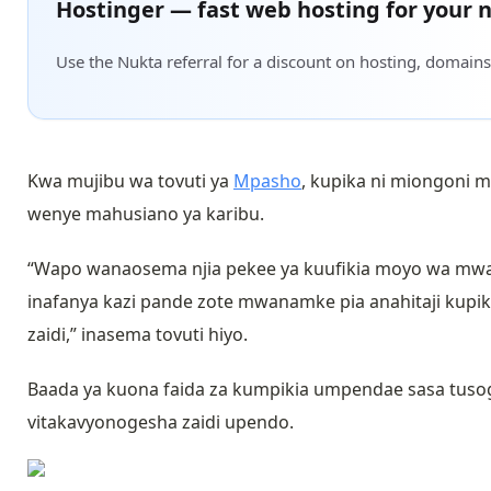
Hostinger — fast web hosting for your n
Use the Nukta referral for a discount on hosting, domains
Kwa mujibu wa tovuti ya
Mpasho
, kupika ni miongoni
wenye mahusiano ya karibu.
“Wapo wanaosema njia pekee ya kuufikia moyo wa mwana
inafanya kazi pande zote mwanamke pia anahitaji kupik
zaidi,” inasema tovuti hiyo.
Baada ya kuona faida za kumpikia umpendae sasa tusoge
vitakavyonogesha zaidi upendo.