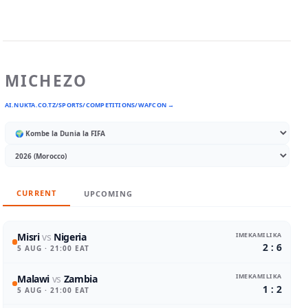
MICHEZO
AI.NUKTA.CO.TZ/SPORTS/COMPETITIONS/WAFCON →
CURRENT
UPCOMING
IMEKAMILIKA
Misri
vs
Nigeria
2 : 6
5 AUG
· 21:00 EAT
IMEKAMILIKA
Malawi
vs
Zambia
1 : 2
5 AUG
· 21:00 EAT