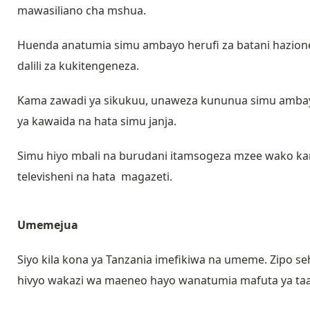
mawasiliano cha mshua.
Huenda anatumia simu ambayo herufi za batani hazion
dalili za kukitengeneza.
Kama zawadi ya sikukuu, unaweza kununua simu amba
ya kawaida na hata simu janja.
Simu hiyo mbali na burudani itamsogeza mzee wako kar
televisheni na hata magazeti.
Umemejua
Siyo kila kona ya Tanzania imefikiwa na umeme. Zipo s
hivyo wakazi wa maeneo hayo wanatumia mafuta ya taa 