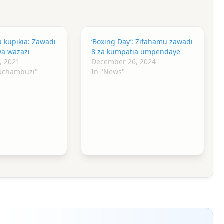
ya kupikia: Zawadi
‘Boxing Day’: Zifahamu zawadi
wa wazazi
8 za kumpatia umpendaye
, 2021
December 26, 2024
 Uchambuzi"
In "News"