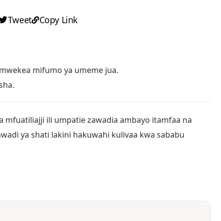
Tweet
Copy Link
mwekea mifumo ya umeme jua.
sha.
 mfuatiliajji ili umpatie zawadia ambayo itamfaa na
adi ya shati lakini hakuwahi kulivaa kwa sababu