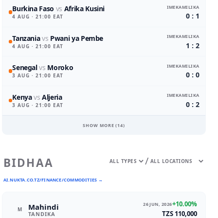
IMEKAMILIKA
Burkina Faso
vs
Afrika Kusini
0 : 1
4 AUG
· 21:00 EAT
IMEKAMILIKA
Tanzania
vs
Pwani ya Pembe
1 : 2
4 AUG
· 21:00 EAT
IMEKAMILIKA
Senegal
vs
Moroko
0 : 0
3 AUG
· 21:00 EAT
IMEKAMILIKA
Kenya
vs
Aljeria
0 : 2
3 AUG
· 21:00 EAT
SHOW MORE (
14
)
/
BIDHAA
AI.NUKTA.CO.TZ/FINANCE/COMMODITIES →
+10.00%
26 JUN, 2026
Mahindi
M
TZS 110,000
TANDIKA