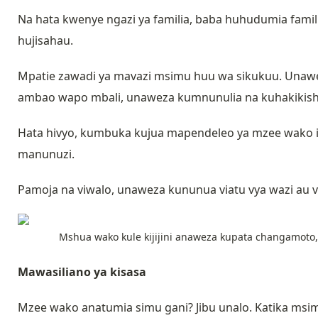
Na hata kwenye ngazi ya familia, baba huhudumia famil
hujisahau.
Mpatie zawadi ya mavazi msimu huu wa sikukuu. Unawe
ambao wapo mbali, unaweza kumnunulia na kuhakikisha
Hata hivyo, kumbuka kujua mapendeleo ya mzee wako 
manunuzi.
Pamoja na viwalo, unaweza kununua viatu vya wazi au vy
Mshua wako kule kijijini anaweza kupata changamoto, m
Mawasiliano ya kisasa
Mzee wako anatumia simu gani? Jibu unalo. Katika msi