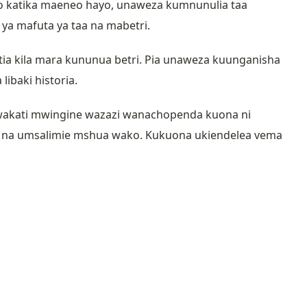
o katika maeneo hayo, unaweza kumnunulia taa
ya mafuta ya taa na mabetri.
ia kila mara kununua betri. Pia unaweza kuunganisha
ibaki historia.
wakati mwingine wazazi wanachopenda kuona ni
i na umsalimie mshua wako. Kukuona ukiendelea vema