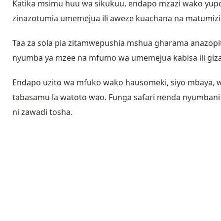
Katika msimu huu wa sikukuu, endapo mzazi wako yup
zinazotumia umemejua ili aweze kuachana na matumizi 
Taa za sola pia zitamwepushia mshua gharama anazopit
nyumba ya mzee na mfumo wa umemejua kabisa ili giza l
Endapo uzito wa mfuko wako hausomeki, siyo mbaya, 
tabasamu la watoto wao. Funga safari nenda nyumban
ni zawadi tosha.