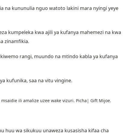
ia na kununulia nguo watoto lakini mara nyingi yeye
za kumpeleka kwa ajili ya kufanya mahemezi na kwa
 zinamfikia.
ikiwemo rangi, muundo na mtindo kabla ya kufanya
a kufunika, saa na vitu vingine.
saidie ili amalize uzee wake vizuri. Picha| Gift Mijoe.
mu huu wa sikukuu unaweza kusasisha kifaa cha