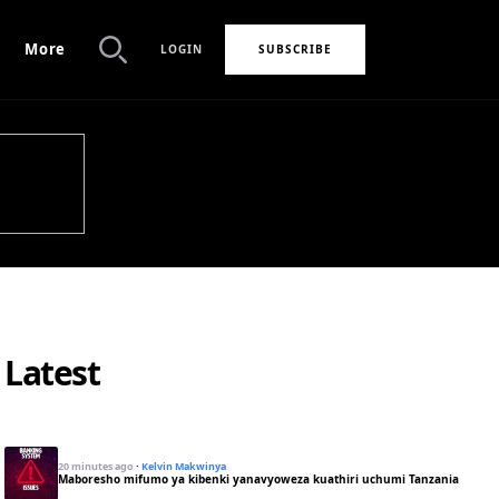
More
LOGIN
SUBSCRIBE
Search
Latest
20 minutes ago
·
Kelvin Makwinya
Maboresho mifumo ya kibenki yanavyoweza kuathiri uchumi Tanzania