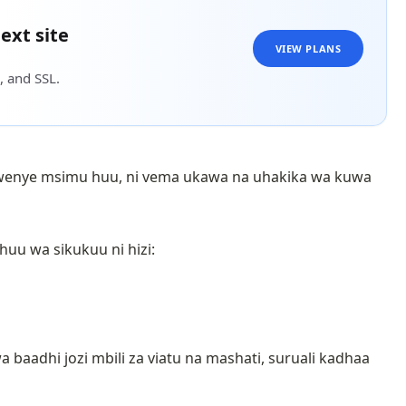
ext site
VIEW PLANS
, and SSL.
 kwenye msimu huu, ni vema ukawa na uhakika wa kuwa
uu wa sikukuu ni hizi:
baadhi jozi mbili za viatu na mashati, suruali kadhaa