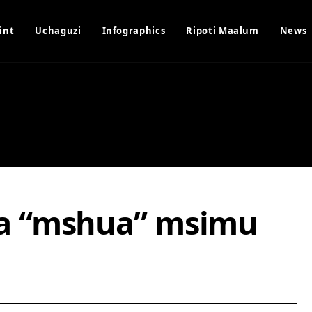
int
Uchaguzi
Infographics
Ripoti Maalum
News
a “mshua” msimu