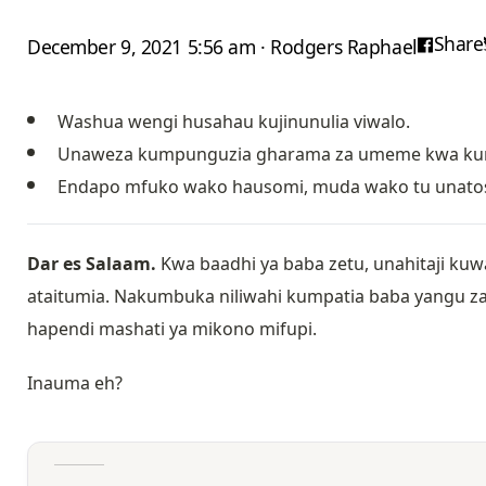
Share
December 9, 2021 5:56 am · Rodgers Raphael
Washua wengi husahau kujinunulia viwalo.
Unaweza kumpunguzia gharama za umeme kwa ku
Endapo mfuko wako hausomi, muda wako tu unato
Dar es Salaam.
Kwa baadhi ya baba zetu, unahitaji kuwa
ataitumia. Nakumbuka niliwahi kumpatia baba yangu zaw
hapendi mashati ya mikono mifupi.
Inauma eh?