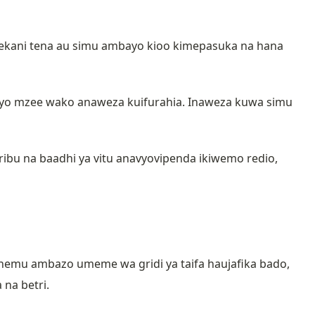
ekani tena au simu ambayo kioo kimepasuka na hana
yo mzee wako anaweza kuifurahia. Inaweza kuwa simu
ibu na baadhi ya vitu anavyovipenda ikiwemo redio,
ehemu ambazo umeme wa gridi ya taifa haujafika bado,
na betri.