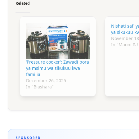
Related
Nishati safi 
ya sikukuu k
November 18
In "Maoni &
‘Pressure cooker’: Zawadi bora
ya msimu wa sikukuu kwa
familia
December 26, 2025
In "Biashara"
SPONSORED