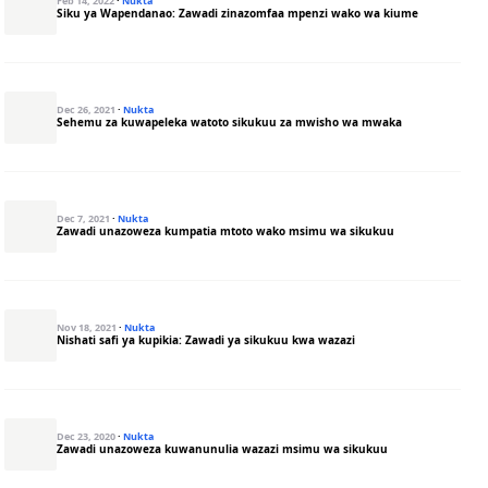
Feb 14, 2022
·
Nukta
Siku ya Wapendanao: Zawadi zinazomfaa mpenzi wako wa kiume
Dec 26, 2021
·
Nukta
Sehemu za kuwapeleka watoto sikukuu za mwisho wa mwaka
Dec 7, 2021
·
Nukta
Zawadi unazoweza kumpatia mtoto wako msimu wa sikukuu
Nov 18, 2021
·
Nukta
Nishati safi ya kupikia: Zawadi ya sikukuu kwa wazazi
Dec 23, 2020
·
Nukta
Zawadi unazoweza kuwanunulia wazazi msimu wa sikukuu