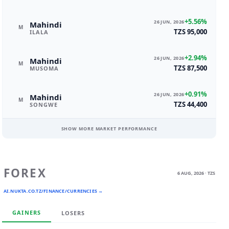
+5.56%
26 JUN, 2026
Mahindi
M
TZS 95,000
ILALA
+2.94%
26 JUN, 2026
Mahindi
M
TZS 87,500
MUSOMA
+0.91%
26 JUN, 2026
Mahindi
M
TZS 44,400
SONGWE
SHOW MORE MARKET PERFORMANCE
FOREX
6 AUG, 2026 · TZS
AI.NUKTA.CO.TZ/FINANCE/CURRENCIES →
GAINERS
LOSERS