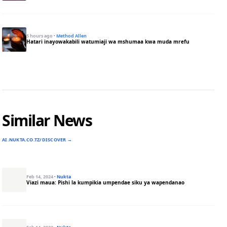
5 hours ago
·
Method Allen
Hatari inayowakabili watumiaji wa mshumaa kwa muda mrefu
Similar News
AI.NUKTA.CO.TZ/DISCOVER →
Feb 14, 2024
·
Nukta
Viazi maua: Pishi la kumpikia umpendae siku ya wapendanao