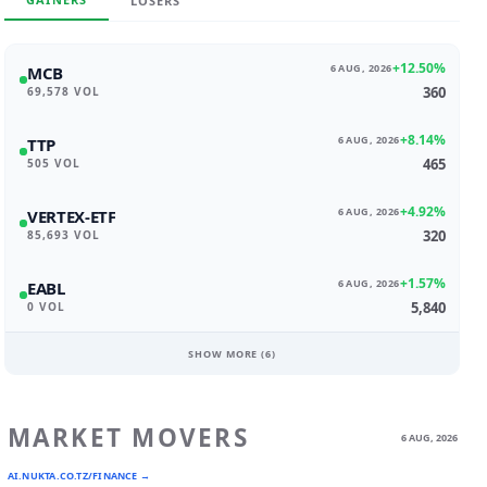
LOSERS
+12.50%
6 AUG, 2026
MCB
360
69,578 VOL
+8.14%
6 AUG, 2026
TTP
465
505 VOL
+4.92%
6 AUG, 2026
VERTEX-ETF
320
85,693 VOL
+1.57%
6 AUG, 2026
EABL
5,840
0 VOL
SHOW MORE (
6
)
MARKET MOVERS
6 AUG, 2026
AI.NUKTA.CO.TZ/FINANCE →