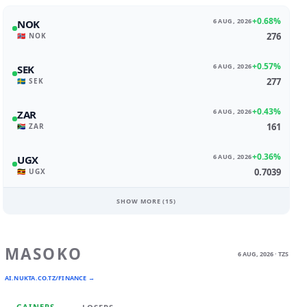
+0.68%
6 AUG, 2026
NOK
276
🇳🇴 NOK
+0.57%
6 AUG, 2026
SEK
277
🇸🇪 SEK
+0.43%
6 AUG, 2026
ZAR
161
🇿🇦 ZAR
+0.36%
6 AUG, 2026
UGX
0.7039
🇺🇬 UGX
SHOW MORE (
15
)
MASOKO
6 AUG, 2026 · TZS
AI.NUKTA.CO.TZ/FINANCE →
GAINERS