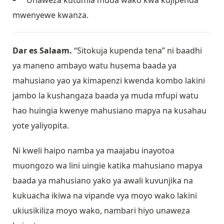
Unaweza kutumia muda wako kwa kujipenda
mwenyewe kwanza.
Dar es Salaam.
“Sitokuja kupenda tena” ni baadhi
ya maneno ambayo watu husema baada ya
mahusiano yao ya kimapenzi kwenda kombo lakini
jambo la kushangaza baada ya muda mfupi watu
hao huingia kwenye mahusiano mapya na kusahau
yote yaliyopita.
Ni kweli haipo namba ya maajabu inayotoa
muongozo wa lini uingie katika mahusiano mapya
baada ya mahusiano yako ya awali kuvunjika na
kukuacha ikiwa na vipande vya moyo wako lakini
ukiusikiliza moyo wako, nambari hiyo unaweza