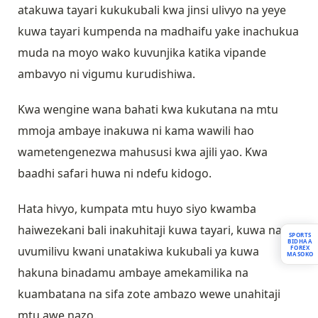
atakuwa tayari kukukubali kwa jinsi ulivyo na yeye
kuwa tayari kumpenda na madhaifu yake inachukua
muda na moyo wako kuvunjika katika vipande
ambavyo ni vigumu kurudishiwa.
Kwa wengine wana bahati kwa kukutana na mtu
mmoja ambaye inakuwa ni kama wawili hao
wametengenezwa mahususi kwa ajili yao. Kwa
baadhi safari huwa ni ndefu kidogo.
Hata hivyo, kumpata mtu huyo siyo kwamba
haiwezekani bali inakuhitaji kuwa tayari, kuwa na
SPORTS
BIDHAA
FOREX
uvumilivu kwani unatakiwa kukubali ya kuwa
MASOKO
hakuna binadamu ambaye amekamilika na
kuambatana na sifa zote ambazo wewe unahitaji
mtu awe nazo.