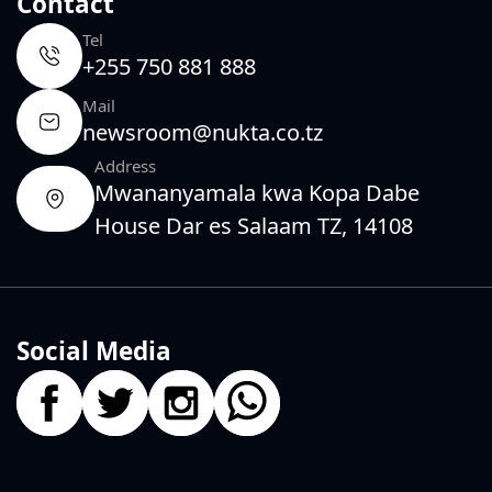
Contact
Tel
+255 750 881 888
Mail
newsroom@nukta.co.tz
Address
Mwananyamala kwa Kopa Dabe
House Dar es Salaam TZ, 14108
Social Media