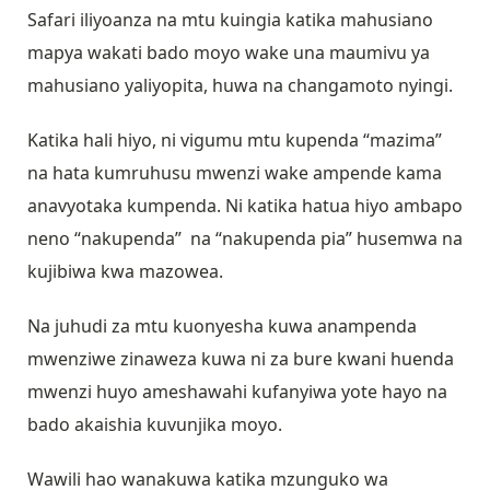
Safari iliyoanza na mtu kuingia katika mahusiano
mapya wakati bado moyo wake una maumivu ya
mahusiano yaliyopita, huwa na changamoto nyingi.
Katika hali hiyo, ni vigumu mtu kupenda “mazima”
na hata kumruhusu mwenzi wake ampende kama
anavyotaka kumpenda. Ni katika hatua hiyo ambapo
neno “nakupenda” na “nakupenda pia” husemwa na
kujibiwa kwa mazowea.
Na juhudi za mtu kuonyesha kuwa anampenda
mwenziwe zinaweza kuwa ni za bure kwani huenda
mwenzi huyo ameshawahi kufanyiwa yote hayo na
bado akaishia kuvunjika moyo.
Wawili hao wanakuwa katika mzunguko wa