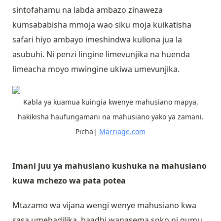
sintofahamu na labda ambazo zinaweza
kumsababisha mmoja wao siku moja kuikatisha
safari hiyo ambayo imeshindwa kuliona jua la
asubuhi. Ni penzi lingine limevunjika na huenda
limeacha moyo mwingine ukiwa umevunjika.
Kabla ya kuamua kuingia kwenye mahusiano mapya,
hakikisha haufungamani na mahusiano yako ya zamani.
Picha|
Marriage.com
Imani juu ya mahusiano kushuka na mahusiano
kuwa mchezo wa pata potea
Mtazamo wa vijana wengi wenye mahusiano kwa
sasa umebadilika, baadhi wanasema soko ni gumu