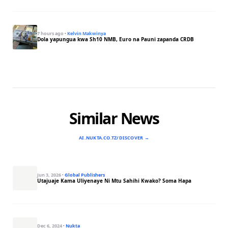
7 hours ago
·
Kelvin Makwinya
Dola yapungua kwa Sh10 NMB, Euro na Pauni zapanda CRDB
Similar News
AI.NUKTA.CO.TZ/DISCOVER →
Jun 3, 2026
·
Global Publishers
Utajuaje Kama Uliyenaye Ni Mtu Sahihi Kwako? Soma Hapa
Dec 6, 2024
·
Nukta