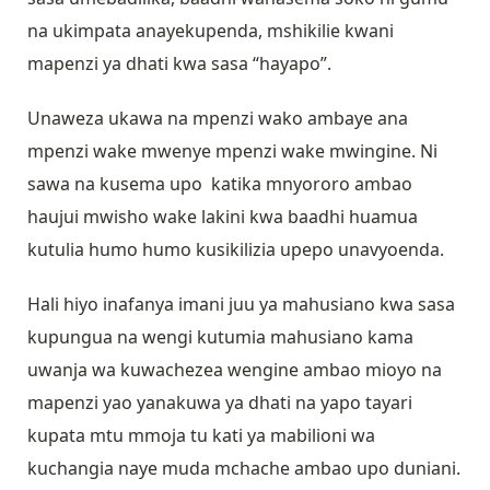
na ukimpata anayekupenda, mshikilie kwani
mapenzi ya dhati kwa sasa “hayapo”.
Unaweza ukawa na mpenzi wako ambaye ana
mpenzi wake mwenye mpenzi wake mwingine. Ni
sawa na kusema upo katika mnyororo ambao
haujui mwisho wake lakini kwa baadhi huamua
kutulia humo humo kusikilizia upepo unavyoenda.
Hali hiyo inafanya imani juu ya mahusiano kwa sasa
kupungua na wengi kutumia mahusiano kama
uwanja wa kuwachezea wengine ambao mioyo na
mapenzi yao yanakuwa ya dhati na yapo tayari
kupata mtu mmoja tu kati ya mabilioni wa
kuchangia naye muda mchache ambao upo duniani.