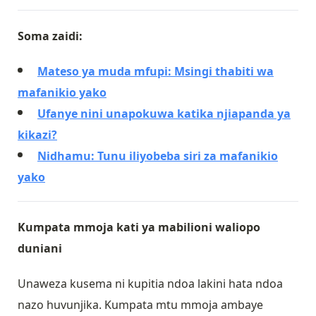
S
oma zaidi:
Mateso ya muda mfupi: Msingi thabiti wa
mafanikio yako
Ufanye nini unapokuwa katika njiapanda ya
kikazi
?
Nidhamu: Tunu iliyobeba siri za mafanikio
yako
Kumpata mmoja kati ya mabilioni waliopo
duniani
Unaweza kusema ni kupitia ndoa lakini hata ndoa
nazo huvunjika. Kumpata mtu mmoja ambaye