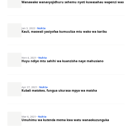
Wanawake wanavyojidhuru sehemu nyeti kuwasahau wapenzi wao
Jan 3, 2022
·
Nukta
Kauli, maswali yasiyofaa kumuuliza mtu wako wa karibu
Nov 4, 2021
·
Nukta
Huyu ndiye mtu sahihi wa kuanzisha naye mahusiano
Apr 27, 2021
·
Nukta
Kubali matokeo, fungua ukurasa mpya wa maisha
Mar 6, 2021
·
Nukta
Umuhimu wa kutenda mema kwa watu wanaokuzunguka