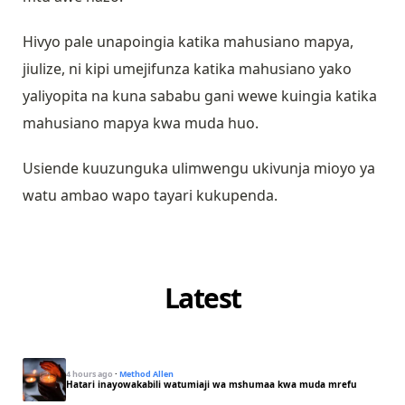
Hivyo pale unapoingia katika mahusiano mapya,
jiulize, ni kipi umejifunza katika mahusiano yako
yaliyopita na kuna sababu gani wewe kuingia katika
mahusiano mapya kwa muda huo.
Usiende kuuzunguka ulimwengu ukivunja mioyo ya
watu ambao wapo tayari kukupenda.
Latest
4 hours ago
·
Method Allen
Hatari inayowakabili watumiaji wa mshumaa kwa muda mrefu