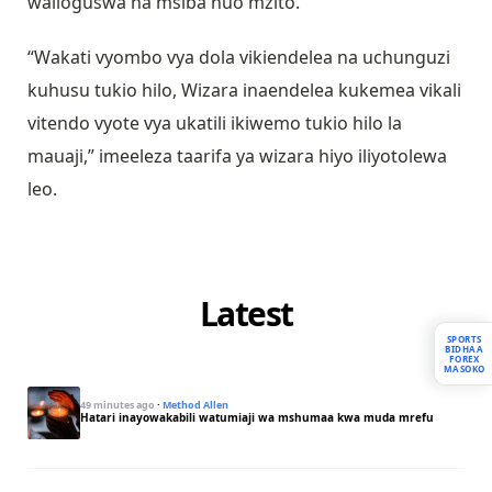
walioguswa na msiba huo mzito.
“Wakati vyombo vya dola vikiendelea na uchunguzi
kuhusu tukio hilo, Wizara inaendelea kukemea vikali
vitendo vyote vya ukatili ikiwemo tukio hilo la
mauaji,” imeeleza taarifa ya wizara hiyo iliyotolewa
leo.
Latest
SPORTS
BIDHAA
FOREX
MASOKO
49 minutes ago
·
Method Allen
Hatari inayowakabili watumiaji wa mshumaa kwa muda mrefu