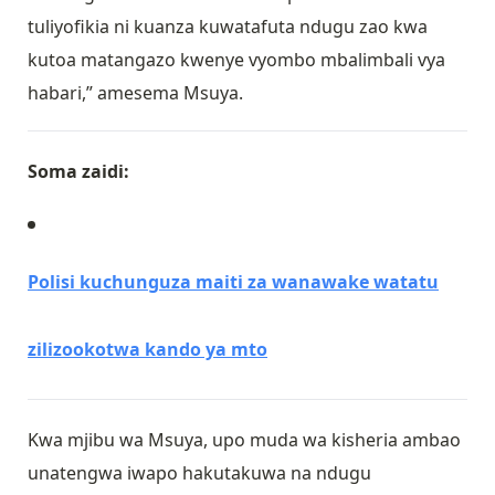
tuliyofikia ni kuanza kuwatafuta ndugu zao kwa
kutoa matangazo kwenye vyombo mbalimbali vya
habari,” amesema Msuya.
Soma zaidi:
Polisi kuchunguza maiti za wanawake watatu
zilizookotwa kando ya mto
Kwa mjibu wa Msuya, upo muda wa kisheria ambao
unatengwa iwapo hakutakuwa na ndugu