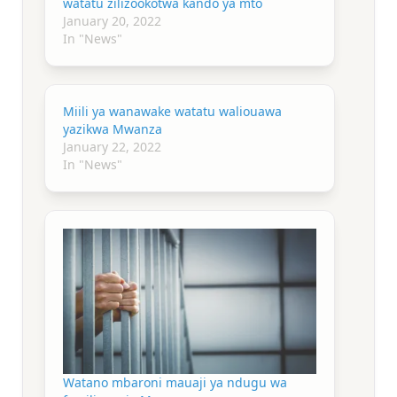
watatu zilizookotwa kando ya mto
January 20, 2022
In "News"
Miili ya wanawake watatu waliouawa
yazikwa Mwanza
January 22, 2022
In "News"
Watano mbaroni mauaji ya ndugu wa