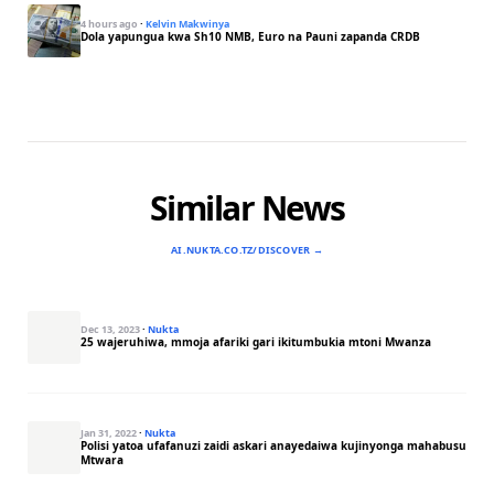
4 hours ago
·
Kelvin Makwinya
Dola yapungua kwa Sh10 NMB, Euro na Pauni zapanda CRDB
Similar News
AI.NUKTA.CO.TZ/DISCOVER →
Dec 13, 2023
·
Nukta
25 wajeruhiwa, mmoja afariki gari ikitumbukia mtoni Mwanza
Jan 31, 2022
·
Nukta
Polisi yatoa ufafanuzi zaidi askari anayedaiwa kujinyonga mahabusu
Mtwara