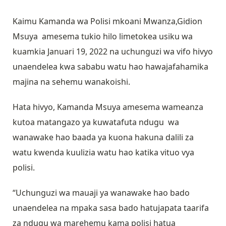
Kaimu Kamanda wa Polisi mkoani Mwanza,Gidion
Msuya amesema tukio hilo limetokea usiku wa
kuamkia Januari 19, 2022 na uchunguzi wa vifo hivyo
unaendelea kwa sababu watu hao hawajafahamika
majina na sehemu wanakoishi.
Hata hivyo, Kamanda Msuya amesema wameanza
kutoa matangazo ya kuwatafuta ndugu wa
wanawake hao baada ya kuona hakuna dalili za
watu kwenda kuulizia watu hao katika vituo vya
polisi.
“Uchunguzi wa mauaji ya wanawake hao bado
unaendelea na mpaka sasa bado hatujapata taarifa
za ndugu wa marehemu kama polisi hatua