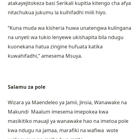
atakayejitokeza basi Serikali kupitia kitengo cha afya
nitachukua jukumu la kuihifadhi miili hiyo.
“Kuna muda wa kisheria huwa unatengwa kulingana
na unyeti wa tukio lenyewe ukishapita bila ndugu
kuonekana hatua zingine hufuata katika
kuwahifadhi,” amesema Msuya.
Salamu za pole
Wizara ya Maendeleo ya Jamii, Jinsia, Wanawake na
Makundi Maalum imesema imepokea kwa
masikitiko mauaji ya wanawake hao na imetoa pole
kwa ndugu na jamaa, marafiki na wafiwa wote