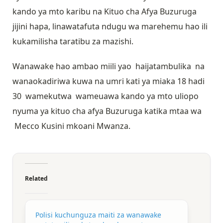
kando ya mto karibu na Kituo cha Afya Buzuruga
jijini hapa, linawatafuta ndugu wa marehemu hao ili
kukamilisha taratibu za mazishi.
Wanawake hao ambao miili yao haijatambulika na
wanaokadiriwa kuwa na umri kati ya miaka 18 hadi
30 wamekutwa wameuawa kando ya mto uliopo
nyuma ya kituo cha afya Buzuruga katika mtaa wa
Mecco Kusini mkoani Mwanza.
Related
Polisi kuchunguza maiti za wanawake