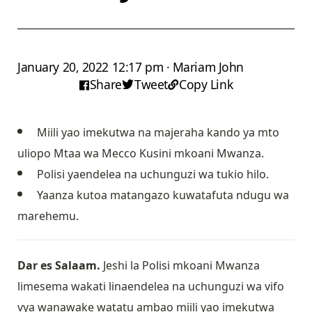
January 20, 2022 12:17 pm · Mariam John
Share
Tweet
Copy Link
Miili yao imekutwa na majeraha kando ya mto
uliopo Mtaa wa Mecco Kusini mkoani Mwanza.
Polisi yaendelea na uchunguzi wa tukio hilo.
Yaanza kutoa matangazo kuwatafuta ndugu wa
marehemu.
Dar es Salaam.
Jeshi la Polisi mkoani Mwanza
limesema wakati linaendelea na uchunguzi wa vifo
vya wanawake watatu ambao miili yao imekutwa