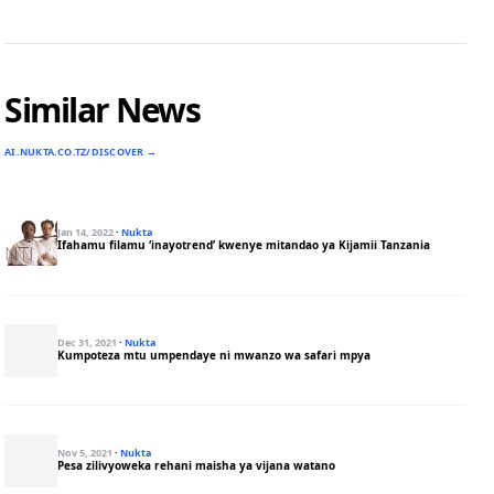
Similar News
AI.NUKTA.CO.TZ/DISCOVER →
Jan 14, 2022
·
Nukta
Ifahamu filamu ‘inayotrend’ kwenye mitandao ya Kijamii Tanzania
Dec 31, 2021
·
Nukta
Kumpoteza mtu umpendaye ni mwanzo wa safari mpya
Nov 5, 2021
·
Nukta
Pesa zilivyoweka rehani maisha ya vijana watano