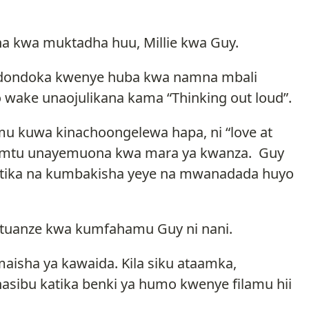
na kwa muktadha huu, Millie kwa Guy.
dondoka kwenye huba kwa namna mbali
wake unaojulikana kama “Thinking out loud”.
kuwa kinachoongelewa hapa, ni “love at
wa mtu unayemuona kwa mara ya kwanza. Guy
aratika na kumbakisha yeye na mwanadada huyo
 tuanze kwa kumfahamu Guy ni nani.
aisha ya kawaida. Kila siku ataamka,
asibu katika benki ya humo kwenye filamu hii