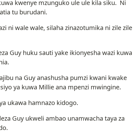
uwa kwenye mzunguko ule ule kila siku. Ni
atia tu burudani.
i ni wale wale, silaha zinazotumika ni zile zile
eza Guy huku sauti yake ikionyesha wazi kuwa
hia.
anajibu na Guy anashusha pumzi kwani kwake
siyo ya kuwa Millie ana mpenzi mwingine.
nya ukawa hamnazo kidogo.
eleza Guy ukweli ambao unamwacha taya za
do.