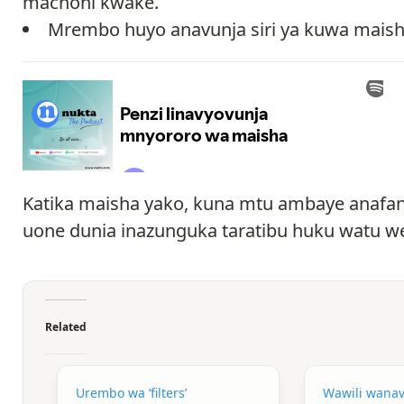
machoni kwake.
Mrembo huyo anavunja siri ya kuwa maisha
Katika maisha yako, kuna mtu ambaye anaf
uone dunia inazunguka taratibu huku watu 
Related
Urembo wa ‘filters’
Wawili wanav