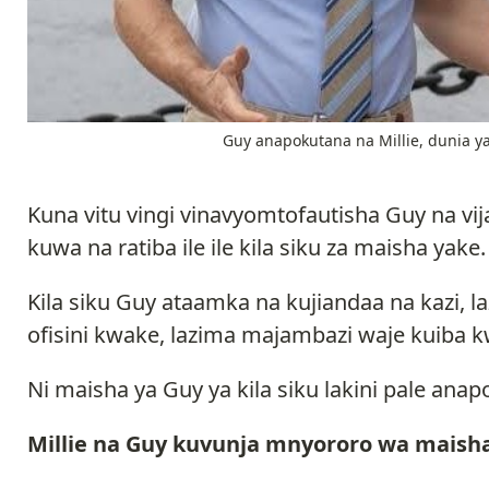
Guy anapokutana na Millie, dunia yak
Kuna vitu vingi vinavyomtofautisha Guy na vij
kuwa na ratiba ile ile kila siku za maisha yake.
Kila siku Guy ataamka na kujiandaa na kazi, l
ofisini kwake, lazima majambazi waje kuiba 
Ni maisha ya Guy ya kila siku lakini pale anap
Millie na Guy kuvunja mnyororo wa maisha