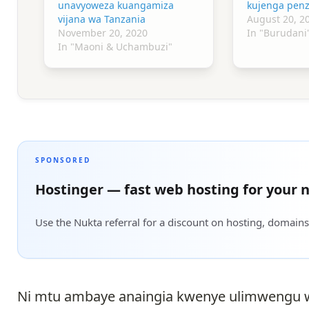
unavyoweza kuangamiza
kujenga penz
vijana wa Tanzania
August 20, 2
November 20, 2020
In "Burudani
In "Maoni & Uchambuzi"
SPONSORED
Hostinger — fast web hosting for your n
Use the Nukta referral for a discount on hosting, domains
Ni mtu ambaye anaingia kwenye ulimwengu w