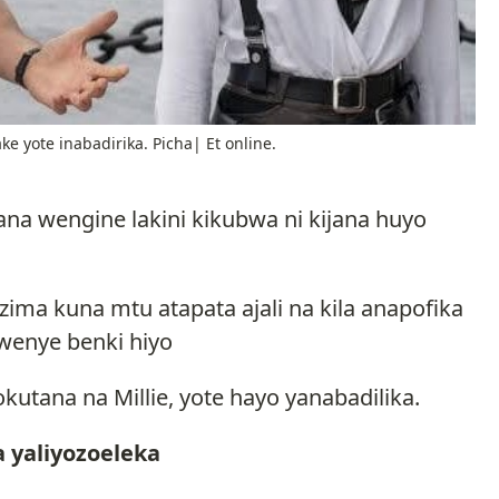
e yote inabadirika. Picha| Et online.
ana wengine lakini kikubwa ni kijana huyo
azima kuna mtu atapata ajali na kila anapofika
kwenye benki hiyo
okutana na Millie, yote hayo yanabadilika.
 yaliyozoeleka