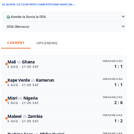
AI.NUKTA.CO.TZ/SPORTS/COMPETITIONS/WAFCON →
CURRENT
UPCOMING
IMEKAMILIKA
Mali
vs
Ghana
1 : 1
6 AUG
· 21:00 EAT
IMEKAMILIKA
Kape Verde
vs
Kamerun
1 : 1
6 AUG
· 21:00 EAT
IMEKAMILIKA
Misri
vs
Nigeria
2 : 6
5 AUG
· 21:00 EAT
IMEKAMILIKA
Malawi
vs
Zambia
1 : 2
5 AUG
· 21:00 EAT
IMEKAMILIKA