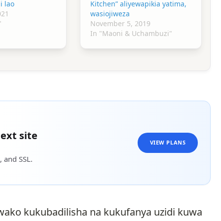
i lao
Kitchen” aliyewapikia yatima,
021
wasiojiweza
"
November 5, 2019
In "Maoni & Uchambuzi"
ext site
VIEW PLANS
, and SSL.
ako kukubadilisha na kukufanya uzidi kuwa