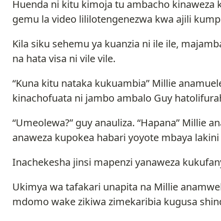
Huenda ni kitu kimoja tu ambacho kinaweza k
gemu la video lililotengenezwa kwa ajili kump
Kila siku sehemu ya kuanzia ni ile ile, majambaz
na hata visa ni vile vile.
“Kuna kitu nataka kukuambia” Millie anamuel
kinachofuata ni jambo ambalo Guy hatolifura
“Umeolewa?” guy anauliza. “Hapana” Millie 
anaweza kupokea habari yoyote mbaya lakini 
Inachekesha jinsi mapenzi yanaweza kukufa
Ukimya wa tafakari unapita na Millie anamw
mdomo wake zikiwa zimekaribia kugusa shin