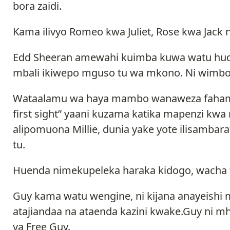
bora zaidi.
Kama ilivyo Romeo kwa Juliet, Rose kwa Jack 
Edd Sheeran amewahi kuimba kuwa watu hu
mbali ikiwepo mguso tu wa mkono. Ni wimbo 
Wataalamu wa haya mambo wanaweza fahamu 
first sight” yaani kuzama katika mapenzi k
alipomuona Millie, dunia yake yote ilisamb
tu.
Huenda nimekupeleka haraka kidogo, wacha
Guy kama watu wengine, ni kijana anayeishi m
atajiandaa na ataenda kazini kwake.Guy ni mh
ya Free Guy.