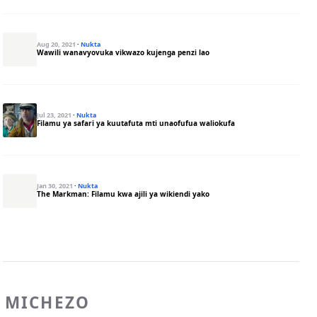
Aug 20, 2021
·
Nukta
Wawili wanavyovuka vikwazo kujenga penzi lao
Jul 23, 2021
·
Nukta
Filamu ya safari ya kuutafuta mti unaofufua waliokufa
Jan 30, 2021
·
Nukta
The Markman: Filamu kwa ajili ya wikiendi yako
MICHEZO