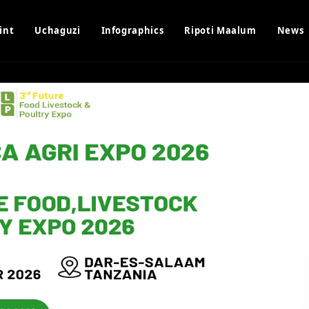
int
Uchaguzi
Infographics
Ripoti Maalum
News