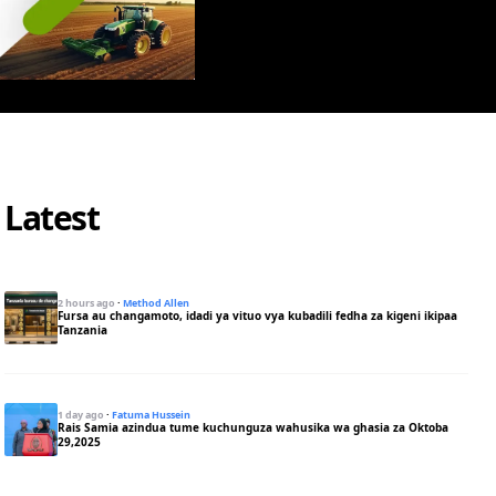
Latest
2 hours ago
·
Method Allen
Fursa au changamoto, idadi ya vituo vya kubadili fedha za kigeni ikipaa
Tanzania
1 day ago
·
Fatuma Hussein
Rais Samia azindua tume kuchunguza wahusika wa ghasia za Oktoba
29,2025