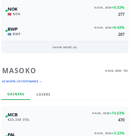
+0.53%
8 AUG, 2026
NOK
277
🇳🇴 NOK
+0.43%
8 AUG, 2026
BWP
207
🇧🇼 BWP
SHOW MORE (
9
)
MASOKO
8 AUG, 2026 · TZS
AI.NUKTA.CO.TZ/FINANCE →
GAINERS
LOSERS
+14.63%
8 AUG, 2026
MCB
470
423,330 VOL
+3.33%
8 AUG, 2026
PAL