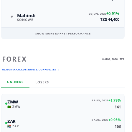
+0.91%
26 JUN, 2026
Mahindi
M
TZS 44,400
SONGWE
SHOW MORE MARKET PERFORMANCE
FOREX
8 AUG, 2026 · TZS
AI.NUKTA.CO.TZ/FINANCE/CURRENCIES →
GAINERS
LOSERS
+1.79%
8 AUG, 2026
ZMW
141
🇿🇲 ZMW
+0.95%
8 AUG, 2026
ZAR
163
🇿🇦 ZAR