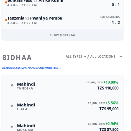
Burkina Faso
vs
Afrika Kusini
0 : 1
4 AUG
· 21:00 EAT
IMEKAMILIKA
Tanzania
vs
Pwani ya Pembe
1 : 2
4 AUG
· 21:00 EAT
SHOW MORE (
14
)
/
BIDHAA
AI.NUKTA.CO.TZ/FINANCE/COMMODITIES →
+10.00%
26 JUN, 2026
Mahindi
M
TZS 110,000
TANDIKA
+5.56%
26 JUN, 2026
Mahindi
M
TZS 95,000
ILALA
+2.94%
26 JUN, 2026
Mahindi
M
TZS 87,500
MUSOMA