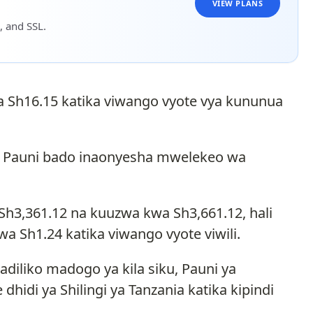
VIEW PLANS
, and SSL.
a Sh16.15 katika viwango vyote vya kununua
i, Pauni bado inaonyesha mwelekeo wa
 Sh3,361.12 na kuuzwa kwa Sh3,661.12, hali
 Sh1.24 katika viwango vyote viwili.
iliko madogo ya kila siku, Pauni ya
idi ya Shilingi ya Tanzania katika kipindi