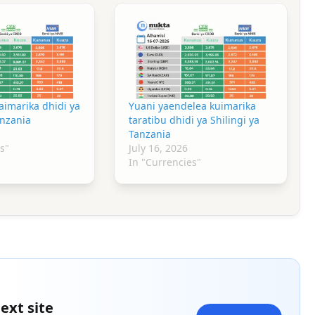
aimarika dhidi ya
Yuani yaendelea kuimarika
anzania
taratibu dhidi ya Shilingi ya
Tanzania
s"
July 16, 2026
In "Currencies"
ext site