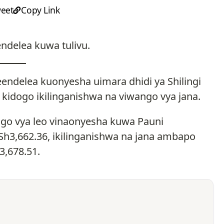
eet
Copy Link
ndelea kuwa tulivu.
endelea kuonyesha uimara dhidi ya Shilingi
a kidogo ikilinganishwa na viwango vya jana.
ngo vya leo vinaonyesha kuwa Pauni
h3,662.36, ikilinganishwa na jana ambapo
3,678.51.