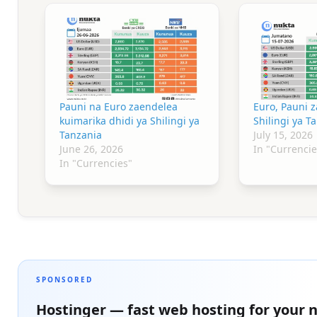
Pauni na Euro zaendelea
Euro, Pauni z
kuimarika dhidi ya Shilingi ya
Shilingi ya T
Tanzania
July 15, 2026
June 26, 2026
In "Currencie
In "Currencies"
SPONSORED
Hostinger — fast web hosting for your n