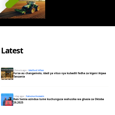
Latest
2 hours ago
·
Method Allen
Fursa au changamoto, idadi ya vituo vya kubadili fedha za kigeni ikipaa
Tanzania
1 day ago
·
Fatuma Hussein
Rais Samia azindua tume kuchunguza wahusika wa ghasia za Oktoba
29,2025