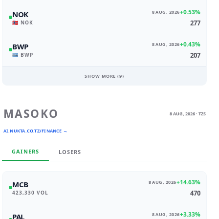
+0.53%
8 AUG, 2026
NOK
277
🇳🇴 NOK
+0.43%
8 AUG, 2026
BWP
207
🇧🇼 BWP
SHOW MORE (
9
)
MASOKO
8 AUG, 2026 · TZS
AI.NUKTA.CO.TZ/FINANCE →
GAINERS
LOSERS
+14.63%
8 AUG, 2026
MCB
470
423,330 VOL
+3.33%
8 AUG, 2026
PAL