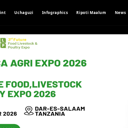
int
Uchaguzi
Infographics
Ripoti Maalum
News