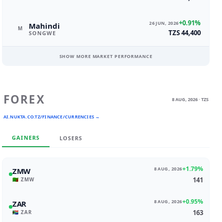
+0.91%
26 JUN, 2026
Mahindi
M
TZS 44,400
SONGWE
SHOW MORE MARKET PERFORMANCE
FOREX
8 AUG, 2026 · TZS
AI.NUKTA.CO.TZ/FINANCE/CURRENCIES →
GAINERS
LOSERS
+1.79%
8 AUG, 2026
ZMW
141
🇿🇲 ZMW
+0.95%
8 AUG, 2026
ZAR
163
🇿🇦 ZAR