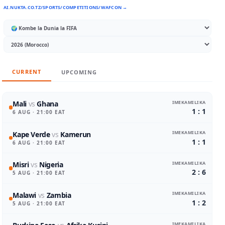
AI.NUKTA.CO.TZ/SPORTS/COMPETITIONS/WAFCON →
CURRENT
UPCOMING
IMEKAMILIKA
Mali
vs
Ghana
1 : 1
6 AUG
· 21:00 EAT
IMEKAMILIKA
Kape Verde
vs
Kamerun
1 : 1
6 AUG
· 21:00 EAT
IMEKAMILIKA
Misri
vs
Nigeria
2 : 6
5 AUG
· 21:00 EAT
IMEKAMILIKA
Malawi
vs
Zambia
1 : 2
5 AUG
· 21:00 EAT
IMEKAMILIKA