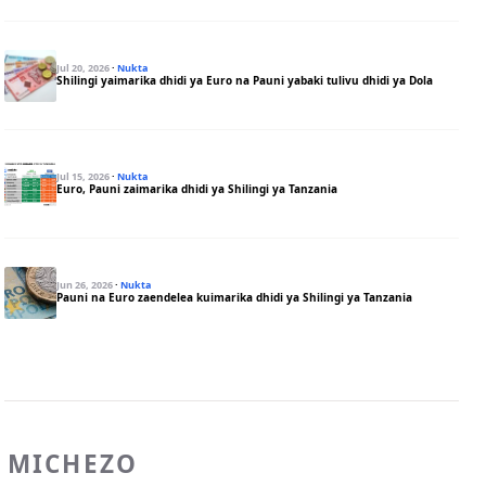
Jul 20, 2026
·
Nukta
Shilingi yaimarika dhidi ya Euro na Pauni yabaki tulivu dhidi ya Dola
Jul 15, 2026
·
Nukta
Euro, Pauni zaimarika dhidi ya Shilingi ya Tanzania
Jun 26, 2026
·
Nukta
Pauni na Euro zaendelea kuimarika dhidi ya Shilingi ya Tanzania
MICHEZO