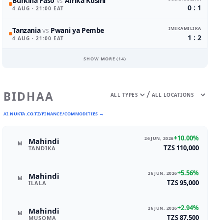
Burkina Faso
vs
Afrika Kusini
0 : 1
4 AUG
· 21:00 EAT
IMEKAMILIKA
Tanzania
vs
Pwani ya Pembe
1 : 2
4 AUG
· 21:00 EAT
SHOW MORE (
14
)
/
BIDHAA
AI.NUKTA.CO.TZ/FINANCE/COMMODITIES →
+10.00%
26 JUN, 2026
Mahindi
M
TZS 110,000
TANDIKA
+5.56%
26 JUN, 2026
Mahindi
M
TZS 95,000
ILALA
+2.94%
26 JUN, 2026
Mahindi
M
TZS 87,500
MUSOMA