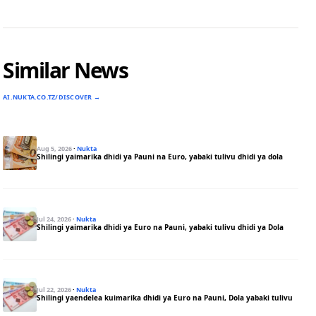
Similar News
AI.NUKTA.CO.TZ/DISCOVER →
Aug 5, 2026
·
Nukta
Shilingi yaimarika dhidi ya Pauni na Euro, yabaki tulivu dhidi ya dola
Jul 24, 2026
·
Nukta
Shilingi yaimarika dhidi ya Euro na Pauni, yabaki tulivu dhidi ya Dola
Jul 22, 2026
·
Nukta
Shilingi yaendelea kuimarika dhidi ya Euro na Pauni, Dola yabaki tulivu