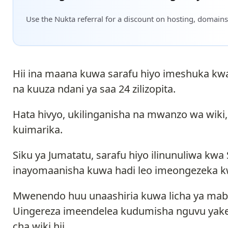
Use the Nukta referral for a discount on hosting, domains
Hii ina maana kuwa sarafu hiyo imeshuka kw
na kuuza ndani ya saa 24 zilizopita.
Hata hivyo, ukilinganisha na mwanzo wa wik
kuimarika.
Siku ya Jumatatu, sarafu hiyo ilinunuliwa kwa
inayomaanisha kuwa hadi leo imeongezeka kwa
Mwenendo huu unaashiria kuwa licha ya mabad
Uingereza imeendelea kudumisha nguvu yake dh
cha wiki hii.