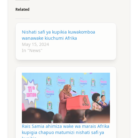
Related
Nishati safi ya kupikia kuwakomboa
wanawake kiuchumi Afrika
May 15, 2024
In "News"
Rais Samia ahimiza wake wa marais Afrika
kupigia chapuo matumizi nishati safi ya