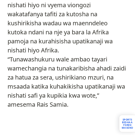
nishati hiyo ni vyema viongozi
wakatafanya tafiti za kutosha na
kushirikisha wadau wa maenndeleo
kutoka ndani na nje ya bara la Afrika
pamoja na kurahisisha upatikanaji wa
nishati hiyo Afrika.
“Tunawashukuru wale ambao tayari
wamechangia na tunakaribisha ahadi zaidi
za hatua za sera, ushirikiano mzuri, na
msaada katika kuhakikisha upatikanaji wa
nishati safi ya kupikia kwa wote,”
amesema Rais Samia.
SPORTS
BIDHAA
FOREX
MASOKO