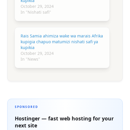
kupikia
October 29, 2024
In "Nishati safi"
Rais Samia ahimiza wake wa marais Afrika
kupigia chapuo matumizi nishati safi ya
kupikia
October 29, 2024
In "News"
SPONSORED
Hostinger — fast web hosting for your
next site