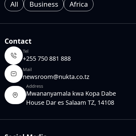
All
Business
Africa
Contact
Tel
+255 750 881 888
Mail
newsroom@nukta.co.tz
Address
Mwananyamala kwa Kopa Dabe
House Dar es Salaam TZ, 14108