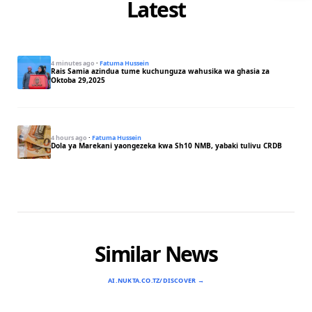
Latest
4 minutes ago
·
Fatuma Hussein
Rais Samia azindua tume kuchunguza wahusika wa ghasia za
Oktoba 29,2025
4 hours ago
·
Fatuma Hussein
Dola ya Marekani yaongezeka kwa Sh10 NMB, yabaki tulivu CRDB
Similar News
AI.NUKTA.CO.TZ/DISCOVER →