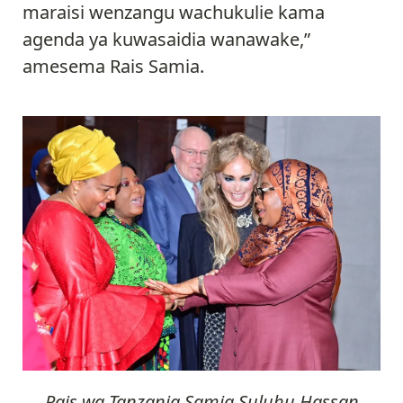
maraisi wenzangu wachukulie kama
agenda ya kuwasaidia wanawake,”
amesema Rais Samia.
Rais wa Tanzania Samia Suluhu Hassan