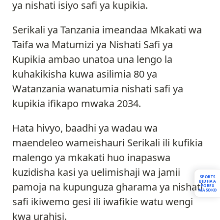
ya nishati isiyo safi ya kupikia.
Serikali ya Tanzania imeandaa Mkakati wa
Taifa wa Matumizi ya Nishati Safi ya
Kupikia ambao unatoa una lengo la
kuhakikisha kuwa asilimia 80 ya
Watanzania wanatumia nishati safi ya
kupikia ifikapo mwaka 2034.
Hata hivyo, baadhi ya wadau wa
maendeleo wameishauri Serikali ili kufikia
malengo ya mkakati huo inapaswa
kuzidisha kasi ya uelimishaji wa jamii
SPORTS
BIDHAA
pamoja na kupunguza gharama ya nishati
FOREX
MASOKO
safi ikiwemo gesi ili iwafikie watu wengi
kwa urahisi.