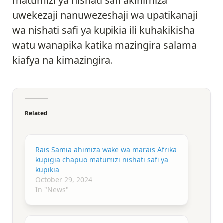
matumizi ya nishati safi akihimiza
uwekezaji nanuwezeshaji wa upatikanaji
wa nishati safi ya kupikia ili kuhakikisha
watu wanapika katika mazingira salama
kiafya na kimazingira.
Related
Rais Samia ahimiza wake wa marais Afrika
kupigia chapuo matumizi nishati safi ya
kupikia
October 29, 2024
In "News"