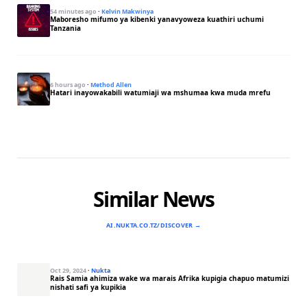
54 minutes ago
·
Kelvin Makwinya
Maboresho mifumo ya kibenki yanavyoweza kuathiri uchumi
Tanzania
6 hours ago
·
Method Allen
Hatari inayowakabili watumiaji wa mshumaa kwa muda mrefu
Similar News
AI.NUKTA.CO.TZ/DISCOVER →
Oct 29, 2024
·
Nukta
Rais Samia ahimiza wake wa marais Afrika kupigia chapuo matumizi
nishati safi ya kupikia