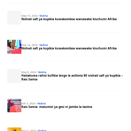
May 15, 2024
·
Nukta
Nishati safi ya kupikia kuwakomboa wanawake kiuchumi Afrika
May 14, 2024
·
Nukta
Nishati safi ya kupikia kuwakomboa wanawake kiuchumi Afrika
May 8, 2024
·
Nukta
Haitakuwa rahisi kufikia lengo la asilimia 80 nishati safi ya kupikia –
Rais Samia
Feb 3, 2024
·
Nukta
Rais Samia: matumizi ya gesi ni jambo la lazima
Nov 2, 2022
·
Nukta