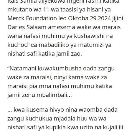
Rais Samia aliyekuwa mgeni rasmi katika
mkutano wa 11 wa taasisi ya hisani ya
Merck Foundation leo Oktoba 29,2024 jijini
Dar es Salaam amesema wake wa marais
wana nafasi muhimu ya kushawishi na
kuchochea mabadiliko ya matumizi ya
nishati safi katika jamii zao.
“Natamani kuwakumbusha dada zangu
wake za maraisi, ninyi kama wake za
maraisi pia mna nafasi muhimu katika
jamii zenu mbalimbali…
… kwa kusema hivyo nina waomba dada
zangu kuchukua mjadala huu wa wa
nishati safi ya kupikia kwa uzito na kujali ili