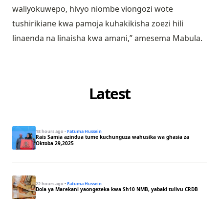
waliyokuwepo, hivyo niombe viongozi wote
tushirikiane kwa pamoja kuhakikisha zoezi hili
linaenda na linaisha kwa amani,” amesema Mabula.
Latest
18 hours ago
·
Fatuma Hussein
Rais Samia azindua tume kuchunguza wahusika wa ghasia za
Oktoba 29,2025
22 hours ago
·
Fatuma Hussein
Dola ya Marekani yaongezeka kwa Sh10 NMB, yabaki tulivu CRDB