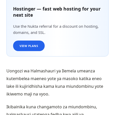
Hostinger — fast web hosting for your
next site
Use the Nukta referral for a discount on hosting,
domains, and SSL.
VIEW PLANS
Uongozi wa Halmashauri ya Ilemela umeanza
kutembelea maeneo yote ya masoko katika eneo
lake ili kujiridhisha kama kuna miundombinu yote
ikiwemo maji na vyoo.
Ikibainika kuna changamoto za miundombinu,
halmashauri utatenga fedha kwa ajili ya