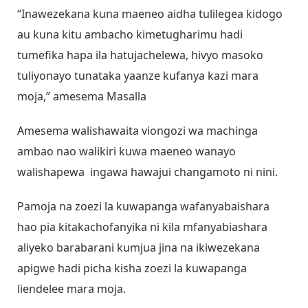
“Inawezekana kuna maeneo aidha tulilegea kidogo
au kuna kitu ambacho kimetugharimu hadi
tumefika hapa ila hatujachelewa, hivyo masoko
tuliyonayo tunataka yaanze kufanya kazi mara
moja,” amesema Masalla
Amesema walishawaita viongozi wa machinga
ambao nao walikiri kuwa maeneo wanayo
walishapewa ingawa hawajui changamoto ni nini.
Pamoja na zoezi la kuwapanga wafanyabaishara
hao pia kitakachofanyika ni kila mfanyabiashara
aliyeko barabarani kumjua jina na ikiwezekana
apigwe hadi picha kisha zoezi la kuwapanga
liendelee mara moja.