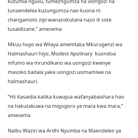
kutumia nguvu, tumezngumza na viongozi na
tunaendelea kuzungumza nao kuona ni
changamoto zipi wanazokutana nazo ili sote
tusaidizane,” amesema
Mkuu huyo wa Wilaya amemtaka Mkurugenzi wa
Halmashauri hiyo, Modest Apolinary kuondoa
mfumo wa mrundikano wa uongozi kwenye
masoko badala yake uongozi usimamiwe na
halmashauri.
“Hii itasaidia katika kuwajua wafanyabaishara hao
na hakutakuwa na migogoro ya mara kwa mara,”
amesema
Naibu Waziri wa Ardhi Nyumba na Maendeleo ya