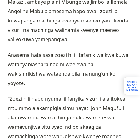
Makazi, ambaye pia ni Mbunge wa Jimbo la Ilemela
Angeline Mabula amesema hapo awali zoezi la
kuwapanga machinga kwenye maeneo yao lilienda
vizuri na machinga walihamia kwenye maeneo
yaliyokuwa yamepangwa.
Anasema hata sasa zoezi hili litafanikiwa kwa kuwa
wafanyabiashara hao ni waelewa na
wakishirikishwa wataenda bila manung’uniko
yoyote.
SPORTS
BIDHAA
FOREX
MASOKO
“Zoezi hili hapo nyuma lilifanyika vizuri ila alitokea
mtu mmoja akampigia simu hayati John Magufuli
akamwambia wamachinga huku wameteswa
wamevunjiwa vitu vyao ndipo akaagiza
wamachinga wote warudishwe kwenye maeneo