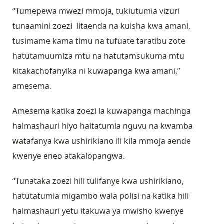
“Tumepewa mwezi mmoja, tukiutumia vizuri
tunaamini zoezi litaenda na kuisha kwa amani,
tusimame kama timu na tufuate taratibu zote
hatutamuumiza mtu na hatutamsukuma mtu
kitakachofanyika ni kuwapanga kwa amani,”
amesema.
Amesema katika zoezi la kuwapanga machinga
halmashauri hiyo haitatumia nguvu na kwamba
watafanya kwa ushirikiano ili kila mmoja aende
kwenye eneo atakalopangwa.
“Tunataka zoezi hili tulifanye kwa ushirikiano,
hatutatumia migambo wala polisi na katika hili
halmashauri yetu itakuwa ya mwisho kwenye