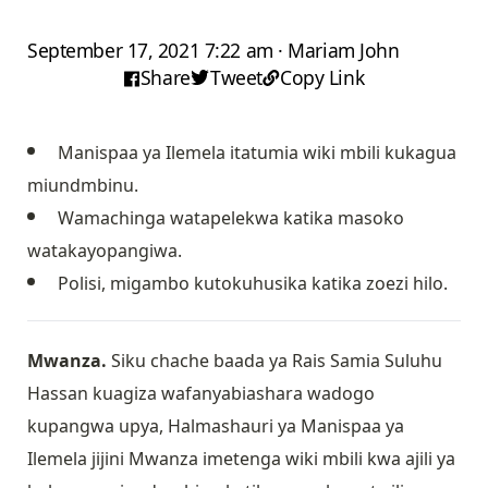
September 17, 2021 7:22 am · Mariam John
Share
Tweet
Copy Link
Manispaa ya Ilemela itatumia wiki mbili kukagua
miundmbinu.
Wamachinga watapelekwa katika masoko
watakayopangiwa.
Polisi, migambo kutokuhusika katika zoezi hilo.
Mwanza.
Siku chache baada ya Rais Samia Suluhu
Hassan kuagiza wafanyabiashara wadogo
kupangwa upya, Halmashauri ya Manispaa ya
Ilemela jijini Mwanza imetenga wiki mbili kwa ajili ya