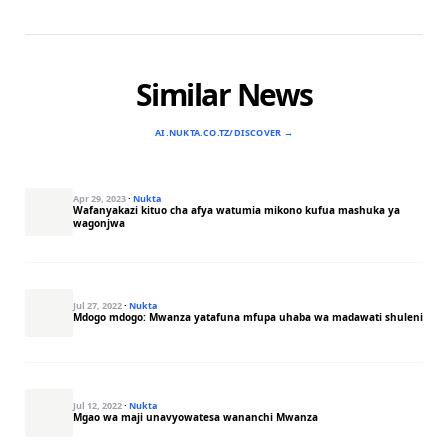
Similar News
AI.NUKTA.CO.TZ/DISCOVER →
Apr 29, 2023
·
Nukta
Wafanyakazi kituo cha afya watumia mikono kufua mashuka ya
wagonjwa
Jul 27, 2022
·
Nukta
Mdogo mdogo: Mwanza yatafuna mfupa uhaba wa madawati shuleni
Jul 12, 2022
·
Nukta
Mgao wa maji unavyowatesa wananchi Mwanza