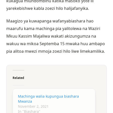
kukagua miundombinu katika masoko yote ili
yarekebishwe kabla zoezi hilo halijafanyika.
Maagizo ya kuwapanga wafanyabiashara hao
maarufu kama machinga pia yalitolewa na Waziri
Mkuu Kassim Majaliwa wakati akizungumza na
wakuu wa mikoa Septemba 15 mwaka huu ambapo
pia alitoa mwezi mmoja zoezi hilo liwe limekamilika.
Related
Machinga walia kupungua biashara
Mwanza
November 2, 2021
In "Biashara"