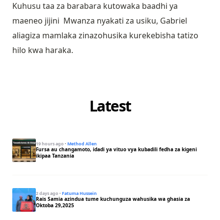
Kuhusu taa za barabara kutowaka baadhi ya
maeneo jijini Mwanza nyakati za usiku, Gabriel
aliagiza mamlaka zinazohusika kurekebisha tatizo
hilo kwa haraka.
Latest
19 hours ago
·
Method Allen
Fursa au changamoto, idadi ya vituo vya kubadili fedha za kigeni
ikipaa Tanzania
2 days ago
·
Fatuma Hussein
Rais Samia azindua tume kuchunguza wahusika wa ghasia za
Oktoba 29,2025