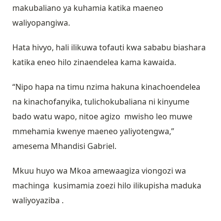
makubaliano ya kuhamia katika maeneo
waliyopangiwa.
Hata hivyo, hali ilikuwa tofauti kwa sababu biashara
katika eneo hilo zinaendelea kama kawaida.
“Nipo hapa na timu nzima hakuna kinachoendelea
na kinachofanyika, tulichokubaliana ni kinyume
bado watu wapo, nitoe agizo mwisho leo muwe
mmehamia kwenye maeneo yaliyotengwa,”
amesema Mhandisi Gabriel.
Mkuu huyo wa Mkoa amewaagiza viongozi wa
machinga kusimamia zoezi hilo ilikupisha maduka
waliyoyaziba .