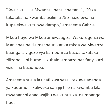
“Kwa siku jiji la Mwanza linazalisha tani 1,120 za
takataka na kwamba asilimia 75 zinazolewa na
kupelekwa kutupwa dampo,” amesema Gabriel.
Mkuu huyo wa Mkoa amewaagiza Wakurugenzi wa
Manispaa na Halmashauri katika mkoa wa Mwanza
kuangalia vigezo vya kampuni za kuzoa takataka
zilizopo jijini humo ili kubaini ambazo hazifanyi kazi
vizuri na kuziondoa.
Amesema suala la usafi kwa sasa litakuwa agenda
ya kudumu ili kuliweka safi jiji hilo na kwamba kila
mwananchi anao wajibu wa kuhusika na mpango
huo.