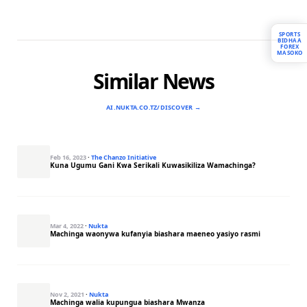
SPORTS
BIDHAA
FOREX
MASOKO
Similar News
AI.NUKTA.CO.TZ/DISCOVER →
Feb 16, 2023
·
The Chanzo Initiative
Kuna Ugumu Gani Kwa Serikali Kuwasikiliza Wamachinga?
Mar 4, 2022
·
Nukta
Machinga waonywa kufanyia biashara maeneo yasiyo rasmi
Nov 2, 2021
·
Nukta
Machinga walia kupungua biashara Mwanza