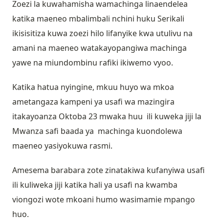
Zoezi la kuwahamisha wamachinga linaendelea
katika maeneo mbalimbali nchini huku Serikali
ikisisitiza kuwa zoezi hilo lifanyike kwa utulivu na
amani na maeneo watakayopangiwa machinga
yawe na miundombinu rafiki ikiwemo vyoo.
Katika hatua nyingine, mkuu huyo wa mkoa
ametangaza kampeni ya usafi wa mazingira
itakayoanza Oktoba 23 mwaka huu ili kuweka jiji la
Mwanza safi baada ya machinga kuondolewa
maeneo yasiyokuwa rasmi.
Amesema barabara zote zinatakiwa kufanyiwa usafi
ili kuliweka jiji katika hali ya usafi na kwamba
viongozi wote mkoani humo wasimamie mpango
huo.