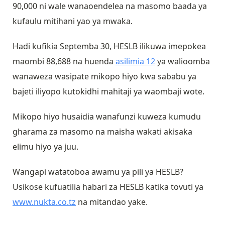
90,000 ni wale wanaoendelea na masomo baada ya
kufaulu mitihani yao ya mwaka.
Hadi kufikia Septemba 30, HESLB ilikuwa imepokea
maombi 88,688 na huenda
asilimia 12
ya walioomba
wanaweza wasipate mikopo hiyo kwa sababu ya
bajeti iliyopo kutokidhi mahitaji ya waombaji wote.
Mikopo hiyo husaidia wanafunzi kuweza kumudu
gharama za masomo na maisha wakati akisaka
elimu hiyo ya juu.
Wangapi watatoboa awamu ya pili ya HESLB?
Usikose kufuatilia habari za HESLB katika tovuti ya
www.nukta.co.tz
na mitandao yake.