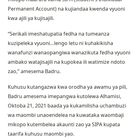
Permanent Account) na kujiandaa kwenda vyuoni
kwa ajili ya kujisajili.
“Serikali imeshatupatia fedha na tumeanza
kuzipeleka vyuoni…lengo letu ni kuhakikisha
wanafunzi wanaopangiwa wanazikuta fedha vyuoni
ambako watajisajili na kupokea ili watimize ndoto
zao,” amesema Badru.
Kuhusu kutangazwa kwa orodha ya awamu ya pili,
Badru amesema imepangwa kutolewa Alhamisi,
Oktoba 21, 2021 baada ya kukamilisha uchambuzi
wa maombi unaoendelea na kuwataka waombaji
mikopo kutembelea akaunti zao ya SIPA kupata
taarifa kuhusu maombi yao.