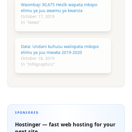
Waombaji 30,675 Heslb wapata mkopo
elimu ya juu awamu ya kwanza
October 17, 2019
In "News"
Data: Undani kuhusu waliopata mikopo
elimu ya juu mwaka 2019-2020
October 18, 2019
In "Infographics"
SPONSORED
Hostinger — fast web hosting for your
next site