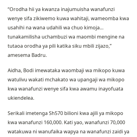
“Orodha hii ya kwanza inajumuisha wanafunzi
wenye sifa zikiwemo kuwa wahitaji, wameomba kwa
usahihi na wana udahili wa chuo kimoja…
tunakamilisha uchambuzi wa maombi mengine na
tutaoa orodha ya pili katika siku mbili zijazo,”
amesema Badru.
Aidha, Bodi imewataka waombaji wa mikopo kuwa
watulivu wakati mchakato wa upangaji wa mikopo
kwa wanafunzi wenye sifa kwa awamu inayofuata
ukiendelea.
Serikali imetenga Sh570 bilioni kwa ajili ya mikopo
kwa wanafunzi 160,000. Kati yao, wanafunzi 70,000
watakuwa ni wanufaika wapya na wanafunzi zaidi ya