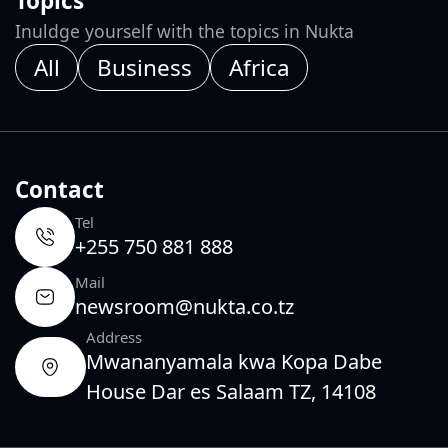
Topics
Inuldge yourself with the topics in Nukta
All
Business
Africa
Contact
Tel
+255 750 881 888
Mail
newsroom@nukta.co.tz
Address
Mwananyamala kwa Kopa Dabe
House Dar es Salaam TZ, 14108