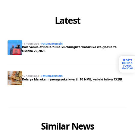
Latest
11 hours ago
·
Fatuma Hussein
Rais Samia azindua tume kuchunguza wahusika wa ghasia za
Oktoba 29,2025
SPORTS
BIDHAA
FOREX
MASOKO
15 hours ago
·
Fatuma Hussein
Dola ya Marekani yaongezeka kwa Sh10 NMB, yabaki tulivu CRDB
Similar News