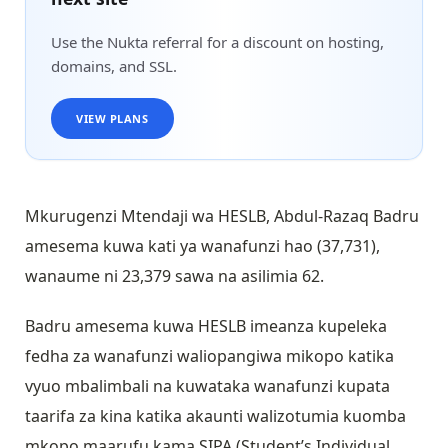
Use the Nukta referral for a discount on hosting,
domains, and SSL.
VIEW PLANS
Mkurugenzi Mtendaji wa HESLB, Abdul-Razaq Badru
amesema kuwa kati ya wanafunzi hao (37,731),
wanaume ni 23,379 sawa na asilimia 62.
Badru amesema kuwa HESLB imeanza kupeleka
fedha za wanafunzi waliopangiwa mikopo katika
vyuo mbalimbali na kuwataka wanafunzi kupata
taarifa za kina katika akaunti walizotumia kuomba
mkopo maarufu kama SIPA (Student’s Individual