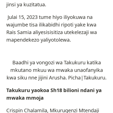
jinsi ya kuzitatua.
Julai 15, 2023 tume hiyo iliyokuwa na
wajumbe tisa ilikabidhi ripoti yake kwa
Rais Samia aliyesisisitiza utekelezaji wa
mapendekezo yaliyotolewa.
Baadhi ya vongozi wa Takukuru katika
mkutano mkuu wa mwaka unaofanyika
kwa siku nne jijini Arusha. Picha|Takukuru.
Takukuru yaokoa Sh18 bilioni ndani ya
mwaka mmoja
Crispin Chalamila, Mkurugenzi Mtendaji