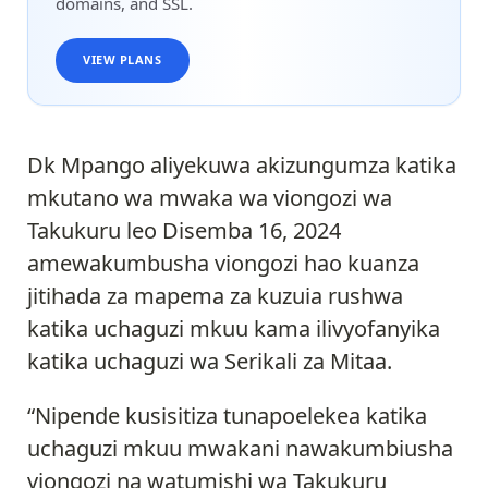
domains, and SSL.
VIEW PLANS
Dk Mpango aliyekuwa akizungumza katika
mkutano wa mwaka wa viongozi wa
Takukuru leo Disemba 16, 2024
amewakumbusha viongozi hao kuanza
jitihada za mapema za kuzuia rushwa
katika uchaguzi mkuu kama ilivyofanyika
katika uchaguzi wa Serikali za Mitaa.
“Nipende kusisitiza tunapoelekea katika
uchaguzi mkuu mwakani nawakumbiusha
viongozi na watumishi wa Takukuru