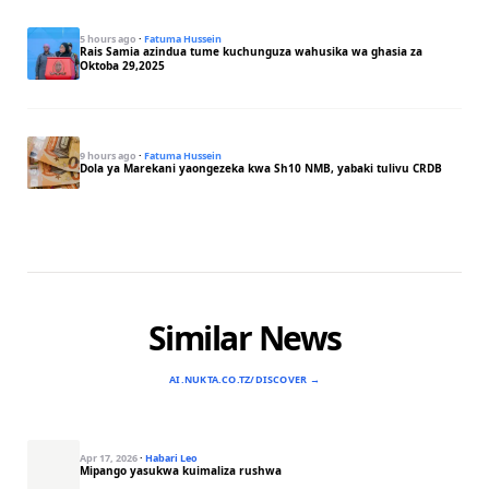
5 hours ago
·
Fatuma Hussein
Rais Samia azindua tume kuchunguza wahusika wa ghasia za
Oktoba 29,2025
9 hours ago
·
Fatuma Hussein
Dola ya Marekani yaongezeka kwa Sh10 NMB, yabaki tulivu CRDB
Similar News
AI.NUKTA.CO.TZ/DISCOVER →
Apr 17, 2026
·
Habari Leo
Mipango yasukwa kuimaliza rushwa