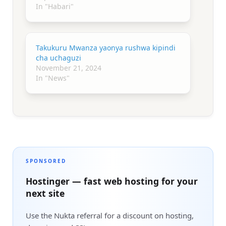
In "Habari"
Takukuru Mwanza yaonya rushwa kipindi
cha uchaguzi
November 21, 2024
In "News"
SPONSORED
Hostinger — fast web hosting for your
next site
Use the Nukta referral for a discount on hosting,