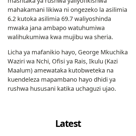
mashtaka ya rushwa yaliyofikishwa
mahakamani likiwa ni ongezeko la asilimia
6.2 kutoka asilimia 69.7 waliyoshinda
mwaka jana ambapo watuhumiwa
walihukumiwa kwa mujibu wa sheria.
Licha ya mafanikio hayo, George Mkuchika
Waziri wa Nchi, Ofisi ya Rais, Ikulu (Kazi
Maalum) amewataka kutobweteka na
kuendeleza mapambano hayo dhidi ya
rushwa hususani katika uchaguzi ujao.
Latest