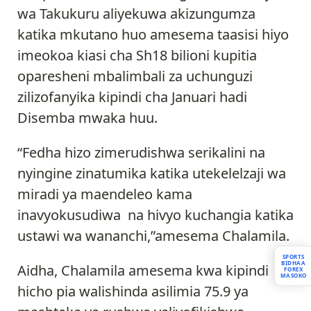
wa Takukuru aliyekuwa akizungumza
katika mkutano huo amesema taasisi hiyo
imeokoa kiasi cha Sh18 bilioni kupitia
oparesheni mbalimbali za uchunguzi
zilizofanyika kipindi cha Januari hadi
Disemba mwaka huu.
“Fedha hizo zimerudishwa serikalini na
nyingine zinatumika katika utekelelzaji wa
miradi ya maendeleo kama
inavyokusudiwa na hivyo kuchangia katika
ustawi wa wananchi,”amesema Chalamila.
SPORTS
BIDHAA
Aidha, Chalamila amesema kwa kipindi
FOREX
MASOKO
hicho pia walishinda asilimia 75.9 ya