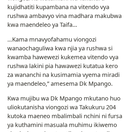
kujidhatiti kupambana na vitendo vya
rushwa ambavyo vina madhara makubwa
kwa maendeleo ya Taifa…
…Kama mnavyofahamu viongozi
wanaochaguliwa kwa njia ya rushwa si
kwamba hawewezi kukemea vitendo vya
rushwa lakini pia hawawezi kutatua kero
za wananchi na kusimamia vyema miradi
ya maendeleo,” amesema Dk Mpango.
Kwa mujibu wa Dk Mpango mkutano huo
uliokutanisha viongozi wa Takukuru 204
kutoka maeneo mbalimbali nchini ni fursa
ya kuthamini masuala muhimu ikiwemo