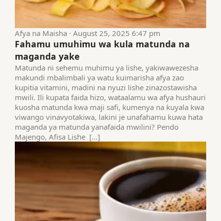
Afya na Maisha · August 25, 2025 6:47 pm
Fahamu umuhimu wa kula matunda na
maganda yake
Matunda ni sehemu muhimu ya lishe, yakiwawezesha
makundi mbalimbali ya watu kuimarisha afya zao
kupitia vitamini, madini na nyuzi lishe zinazostawisha
mwili. Ili kupata faida hizo, wataalamu wa afya hushauri
kuosha matunda kwa maji safi, kumenya na kuyala kwa
viwango vinavyotakiwa, lakini je unafahamu kuwa hata
maganda ya matunda yanafaida mwilini? Pendo
Majengo, Afisa Lishe […]