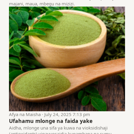
majani, maua, mbegu na mizizi.
Afya na Maisha · July 24, 2025 7:13 pm
Ufahamu mlonge na faida yake
Aidha, mlonge una sifa ya kuwa na vioksidishaji
(antioxidants) vinavyosaidia kupambana na sumu