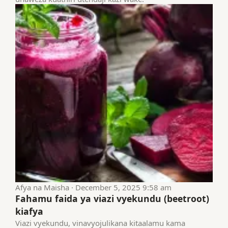
Afya na Maisha · December 5, 2025 9:58 am
Fahamu faida ya viazi vyekundu (beetroot)
kiafya
Viazi vyekundu, vinavyojulikana kitaalamu kama