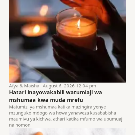
Afya & Maisha · August 6, 2026 12:04 pm
Hatari inayowakabili watumiaji wa
mshumaa kwa muda mrefu
Matumizi ya mshumaa katika mazingira yenye
mzunguko mdogo wa hewa yanaweza kusababisha
maumivu ya kichwa, athari katika mfumo wa upumuaji
na homoni