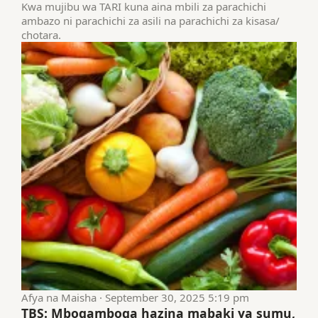
Kwa mujibu wa TARI kuna aina mbili za parachichi
ambazo ni parachichi za asili na parachichi za kisasa/
chotara.
Afya na Maisha · September 30, 2025 5:19 pm
TBS: Mbogamboga hazina mabaki ya sumu,