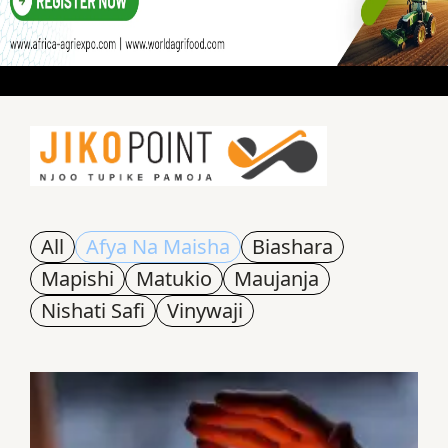
All
Afya Na Maisha
Biashara
Mapishi
Matukio
Maujanja
Nishati Safi
Vinywaji