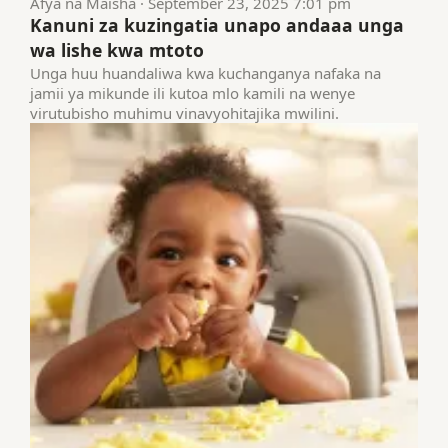
Afya na Maisha · September 23, 2025 7:01 pm
Kanuni za kuzingatia unapo andaaa unga
wa lishe kwa mtoto
Unga huu huandaliwa kwa kuchanganya nafaka na
jamii ya mikunde ili kutoa mlo kamili na wenye
virutubisho muhimu vinavyohitajika mwilini.