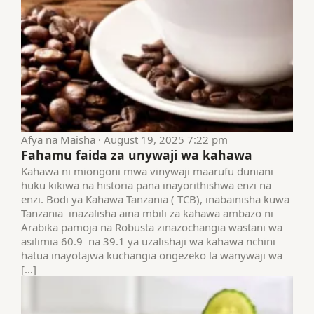
Afya na Maisha · August 19, 2025 7:22 pm
Fahamu faida za unywaji wa kahawa
Kahawa ni miongoni mwa vinywaji maarufu duniani
huku kikiwa na historia pana inayorithishwa enzi na
enzi. Bodi ya Kahawa Tanzania ( TCB), inabainisha kuwa
Tanzania inazalisha aina mbili za kahawa ambazo ni
Arabika pamoja na Robusta zinazochangia wastani wa
asilimia 60.9 na 39.1 ya uzalishaji wa kahawa nchini
hatua inayotajwa kuchangia ongezeko la wanywaji wa
[…]