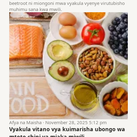
beetroot ni miongoni mwa vyakula vyenye virutubisho
muhimu sana kwa mwili.
Afya na Maisha · November 28, 2025 5:12 pm
Vyakula vitano vya kuimarisha ubongo wa
mtoto chini ya miaka miwili