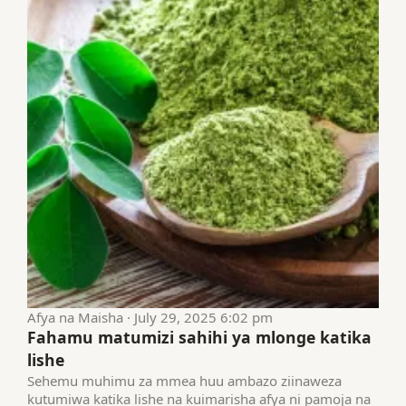
Afya na Maisha · July 29, 2025 6:02 pm
Fahamu matumizi sahihi ya mlonge katika
lishe
Sehemu muhimu za mmea huu ambazo ziinaweza
kutumiwa katika lishe na kuimarisha afya ni pamoja na