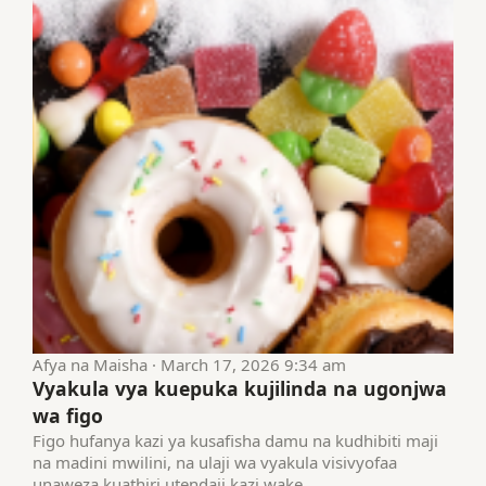
Afya na Maisha · March 17, 2026 9:34 am
Vyakula vya kuepuka kujilinda na ugonjwa
wa figo
Figo hufanya kazi ya kusafisha damu na kudhibiti maji
na madini mwilini, na ulaji wa vyakula visivyofaa
unaweza kuathiri utendaji kazi wake.