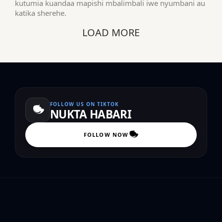
kutumia kuandaa mapishi mbalimbali iwe nyumbani au
katika sherehe.
LOAD MORE
FOLLOW US ON TIKTOK
NUKTA HABARI
FOLLOW NOW