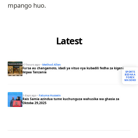
mpango huo.
Latest
17 hours ago
·
Method Allen
Fursa au changamoto, idadi ya vituo vya kubadili fedha za kigeni
SPORTS
ikipaa Tanzania
BIDHAA
FOREX
MASOKO
2 days ago
·
Fatuma Hussein
Rais Samia azindua tume kuchunguza wahusika wa ghasia za
Oktoba 29,2025