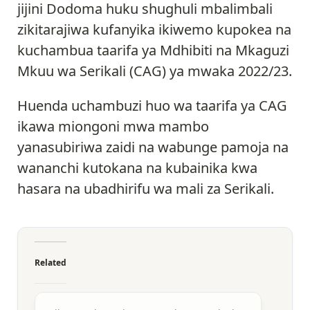
jijini Dodoma huku shughuli mbalimbali
zikitarajiwa kufanyika ikiwemo kupokea na
kuchambua taarifa ya Mdhibiti na Mkaguzi
Mkuu wa Serikali (CAG) ya mwaka 2022/23.
Huenda uchambuzi huo wa taarifa ya CAG
ikawa miongoni mwa mambo
yanasubiriwa zaidi na wabunge pamoja na
wananchi kutokana na kubainika kwa
hasara na ubadhirifu wa mali za Serikali.
Related