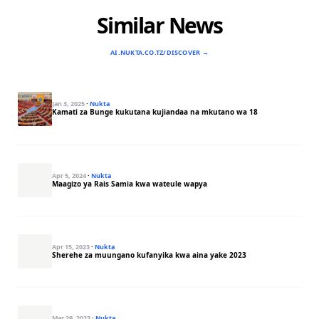
Similar News
AI.NUKTA.CO.TZ/DISCOVER →
Jan 3, 2025
·
Nukta
Kamati za Bunge kukutana kujiandaa na mkutano wa 18
Apr 5, 2024
·
Nukta
Maagizo ya Rais Samia kwa wateule wapya
Apr 15, 2023
·
Nukta
Sherehe za muungano kufanyika kwa aina yake 2023
Mar 29, 2023
·
Nukta