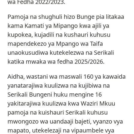
wa Fedha 2022/2023.
Pamoja na shughuli hizo Bunge pia litakaa
kama Kamati ya Mipango kwa ajili ya
kupokea, kujadili na kushauri kuhusu
mapendekezo ya Mpango wa Taifa
unaokusudiwa kutekelezwa na Serikali
katika mwaka wa fedha 2025/2026.
Aidha, wastani wa maswali 160 ya kawaida
yanatarajiwa kuulizwa na kujibiwa na
Serikali Bungeni huku mengine 16
yakitarajiwa kuulizwa kwa Waziri Mkuu
pamoja na kuishauri Serikali kuhusu
mwongozo wa uandaaji bajeti, vyanzo vya
mapato, utekelezaji na vipaumbele vya