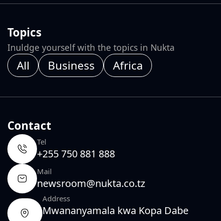
Topics
Inuldge yourself with the topics in Nukta
All
Business
Africa
Contact
Tel
+255 750 881 888
Mail
newsroom@nukta.co.tz
Address
Mwananyamala kwa Kopa Dabe