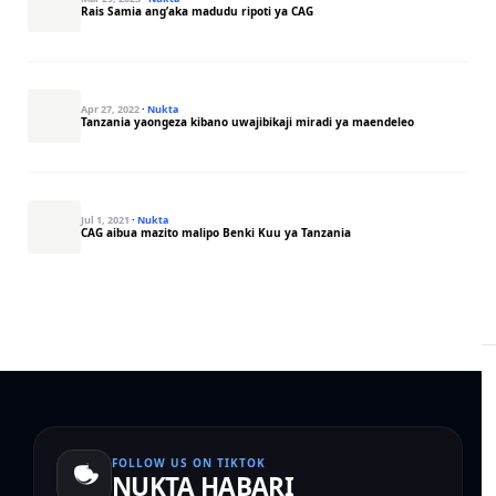
Rais Samia ang’aka madudu ripoti ya CAG
Apr 27, 2022
·
Nukta
Tanzania yaongeza kibano uwajibikaji miradi ya maendeleo
Jul 1, 2021
·
Nukta
CAG aibua mazito malipo Benki Kuu ya Tanzania
FOLLOW US ON TIKTOK
NUKTA HABARI