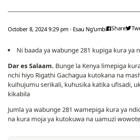
Share
Tw
October 8, 2024 9:29 pm · Esau Ng'umbi
Ni baada ya wabunge 281 kupiga kura ya n
Dar es Salaam.
Bunge la Kenya limepiga ku
nchi hiyo Rigathi Gachagua kutokana na mas
kuihujumu serikali, kuhusika katika ufisadi,
kikabila
Jumla ya wabunge 281 wamepiga kura ya ndi
na kura moja ya kutokuwa na uamuzi wowote