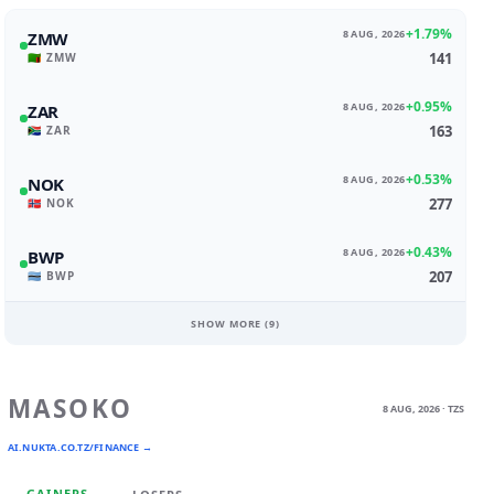
+1.79%
8 AUG, 2026
ZMW
141
🇿🇲 ZMW
+0.95%
8 AUG, 2026
ZAR
163
🇿🇦 ZAR
+0.53%
8 AUG, 2026
NOK
277
🇳🇴 NOK
+0.43%
8 AUG, 2026
BWP
207
🇧🇼 BWP
SHOW MORE (
9
)
MASOKO
8 AUG, 2026 · TZS
AI.NUKTA.CO.TZ/FINANCE →
GAINERS