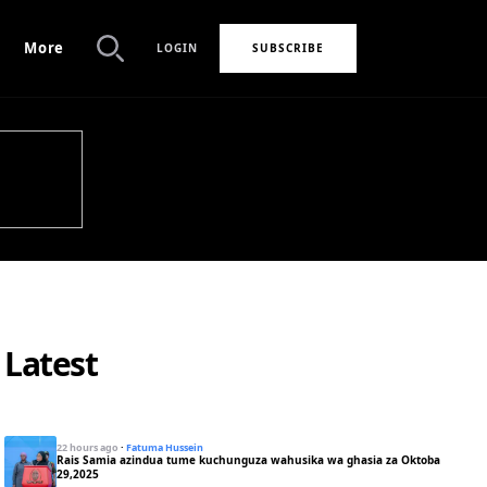
More
LOGIN
SUBSCRIBE
Search
Latest
22 hours ago
·
Fatuma Hussein
Rais Samia azindua tume kuchunguza wahusika wa ghasia za Oktoba
29,2025