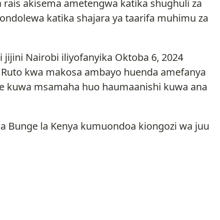
 rais akisema ametengwa katika shughuli za
eondolewa katika shajara ya taarifa muhimu za
jijini Nairobi iliyofanyika Oktoba 6, 2024
 Ruto kwa makosa ambayo huenda amefanya
dae kuwa msamaha huo haumaanishi kuwa ana
wa Bunge la Kenya kumuondoa kiongozi wa juu