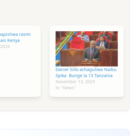
 aapishwa rasmi
ais Kenya
 2024
Daniel Sillo achaguliwa Naibu
Spika Bunge la 13 Tanzania
November 13, 2025
In "News"