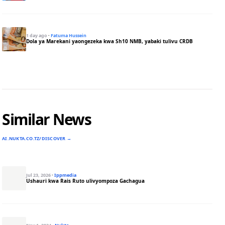
1 day ago
·
Fatuma Hussein
Dola ya Marekani yaongezeka kwa Sh10 NMB, yabaki tulivu CRDB
Similar News
AI.NUKTA.CO.TZ/DISCOVER →
Jul 23, 2026
·
Ippmedia
Ushauri kwa Rais Ruto ulivyompoza Gachagua