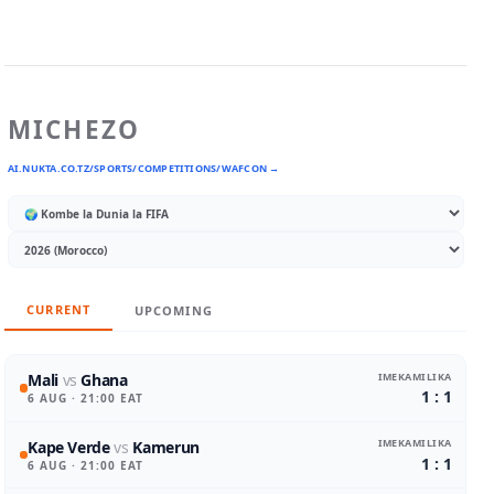
MICHEZO
AI.NUKTA.CO.TZ/SPORTS/COMPETITIONS/WAFCON →
CURRENT
UPCOMING
IMEKAMILIKA
Mali
vs
Ghana
1 : 1
6 AUG
· 21:00 EAT
IMEKAMILIKA
Kape Verde
vs
Kamerun
1 : 1
6 AUG
· 21:00 EAT