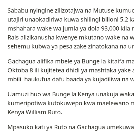
Sababu nyingine zilizotajwa na Mutuse kumu
utajiri unaokadiriwa kuwa shilingi bilioni 5.2 
mshahara wake wa jumla ya dola 93,000 ki
Rais alizikanusha kwenye mkutano wake na w
sehemu kubwa ya pesa zake zinatokana na uri
Gachagua alifika mbele ya Bunge la kitaifa ma
Oktoba 8 ili kujitetea dhidi ya mashtaka yak
mbili haukufua dafu baada ya kujadiliwa na 
Uamuzi huo wa Bunge la Kenya unakuja wakati
kumeripotiwa kutokuwepo kwa maelewano maz
Kenya William Ruto.
Mpasuko kati ya Ruto na Gachagua umekuwa u