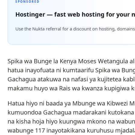
SPONSORED
Hostinger — fast web hosting for your n
Use the Nukta referral for a discount on hosting, domains
Spika wa Bunge la Kenya Moses Wetangula 
hatua inayofuata ni kumtaarifu Spika wa Bunge
Gachagua atakuwa na nafasi ya kujitetea kab
makamu huyo wa Rais wa kwanza kupigiwa k
Hatua hiyo ni baada ya Mbunge wa Kibwezi M
kumuondoa Gachagua madarakani kutokana na
na kisha hoja hiyo kuungwa mkono na wabunge 2
wabunge 117 inayotakikana kuruhusu mjadal