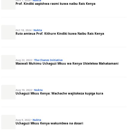
Nov 1, 2024
·
Nukta
Prof. Kindiki aapishwa rasmi kuwa naibu Rais Kenya
Oct 18, 2024
·
Nukta
Ruto amteua Prof. Kithure Kindiki kuwa Naibu Rais Kenya
Aug 22, 2022
·
The Chanzo Initiative
Maswali Muhimu Uchaguzi Mkuu wa Kenya Ukielekea Mahakamani
Aug 10, 2022
·
Nukta
Uchaguzi Mkuu Kenya: Wachache wajitokeza kupiga kura
Aug 9, 2022
·
Nukta
Uchaguzi Mkuu Kenya wakumbwa na dosari