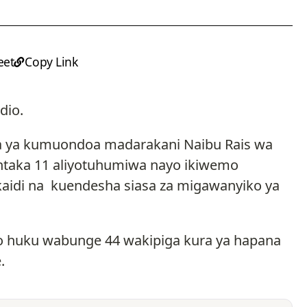
eet
Copy Link
dio.
ra ya kumuondoa madarakani Naibu Rais wa
htaka 11 aliyotuhumiwa nayo ikiwemo
 ukaidi na kuendesha siasa za migawanyiko ya
o huku wabunge 44 wakipiga kura ya hapana
.