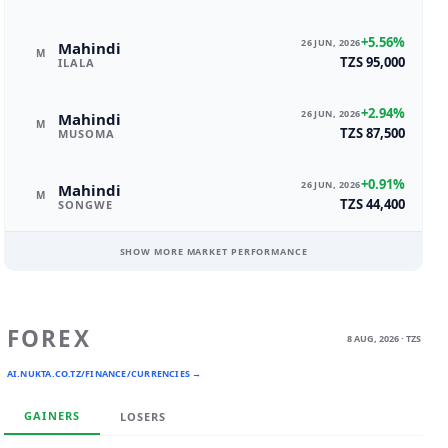
+5.56%
26 JUN, 2026
Mahindi
M
TZS 95,000
ILALA
+2.94%
26 JUN, 2026
Mahindi
M
TZS 87,500
MUSOMA
+0.91%
26 JUN, 2026
Mahindi
M
TZS 44,400
SONGWE
SHOW MORE MARKET PERFORMANCE
FOREX
8 AUG, 2026 · TZS
AI.NUKTA.CO.TZ/FINANCE/CURRENCIES →
GAINERS
LOSERS