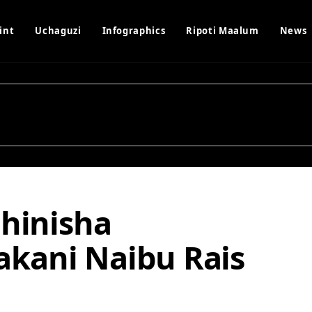
int
Uchaguzi
Infographics
Ripoti Maalum
News
dhinisha
kani Naibu Rais