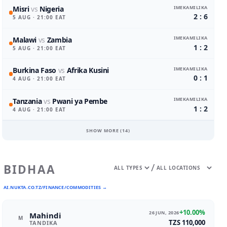
IMEKAMILIKA
Misri
vs
Nigeria
2 : 6
5 AUG
· 21:00 EAT
IMEKAMILIKA
Malawi
vs
Zambia
1 : 2
5 AUG
· 21:00 EAT
IMEKAMILIKA
Burkina Faso
vs
Afrika Kusini
0 : 1
4 AUG
· 21:00 EAT
IMEKAMILIKA
Tanzania
vs
Pwani ya Pembe
1 : 2
4 AUG
· 21:00 EAT
SHOW MORE (
14
)
/
BIDHAA
AI.NUKTA.CO.TZ/FINANCE/COMMODITIES →
+10.00%
26 JUN, 2026
Mahindi
M
TZS 110,000
TANDIKA