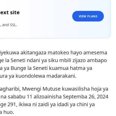
ext site
VIEW PLANS
, and SSL.
aliyekuwa akitangaza matokeo hayo amesema
 la Seneti ndani ya siku mbili zijazo ambapo
la ya Bunge la Seneti kuamua hatma ya
ura ya kuondolewa madarakani.
agharibi, Mwengi Mutuse kuwasilisha hoja ya
 sababu 11 alizoainisha Septemba 26, 2024
91, ikiwa ni zaidi ya idadi ya chini ya
a huo.