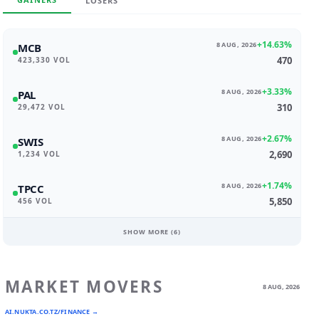
LOSERS
+14.63%
8 AUG, 2026
MCB
470
423,330 VOL
+3.33%
8 AUG, 2026
PAL
310
29,472 VOL
+2.67%
8 AUG, 2026
SWIS
2,690
1,234 VOL
+1.74%
8 AUG, 2026
TPCC
5,850
456 VOL
SHOW MORE (
6
)
MARKET MOVERS
8 AUG, 2026
AI.NUKTA.CO.TZ/FINANCE →