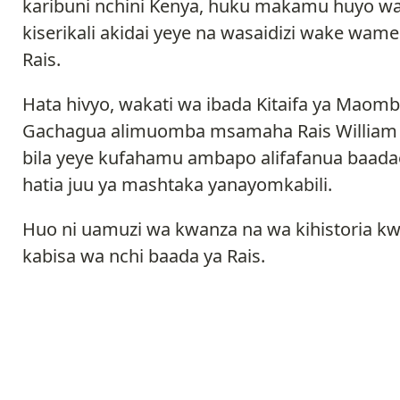
karibuni nchini Kenya, huku makamu huyo wa
kiserikali akidai yeye na wasaidizi wake wam
Rais.
Hata hivyo, wakati wa ibada Kitaifa ya Maombi 
Gachagua alimuomba msamaha Rais William
bila yeye kufahamu ambapo alifafanua baa
hatia juu ya mashtaka yanayomkabili.
Huo ni uamuzi wa kwanza na wa kihistoria k
kabisa wa nchi baada ya Rais.