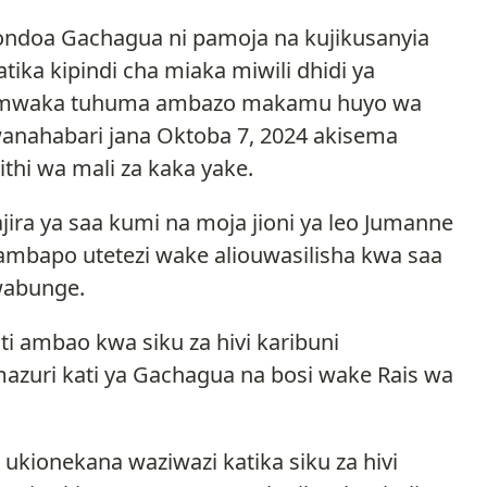
ondoa Gachagua ni pamoja na kujikusanyia
katika kipindi cha miaka miwili dhidi ya
la mwaka tuhuma ambazo makamu huyo wa
anahabari jana Oktoba 7, 2024 akisema
thi wa mali za kaka yake.
jira ya saa kumi na moja jioni ya leo Jumanne
e ambapo utetezi wake aliouwasilisha kwa saa
wabunge.
 ambao kwa siku za hivi karibuni
uri kati ya Gachagua na bosi wake Rais wa
kionekana waziwazi katika siku za hivi