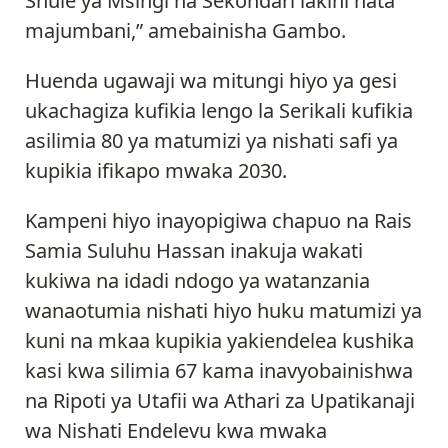
Shule ya Msingi na Sekondari lakini hata
majumbani,” amebainisha Gambo.
Huenda ugawaji wa mitungi hiyo ya gesi
ukachagiza kufikia lengo la Serikali kufikia
asilimia 80 ya matumizi ya nishati safi ya
kupikia ifikapo mwaka 2030.
Kampeni hiyo inayopigiwa chapuo na Rais
Samia Suluhu Hassan inakuja wakati
kukiwa na idadi ndogo ya watanzania
wanaotumia nishati hiyo huku matumizi ya
kuni na mkaa kupikia yakiendelea kushika
kasi kwa silimia 67 kama inavyobainishwa
na Ripoti ya Utafii wa Athari za Upatikanaji
wa Nishati Endelevu kwa mwaka