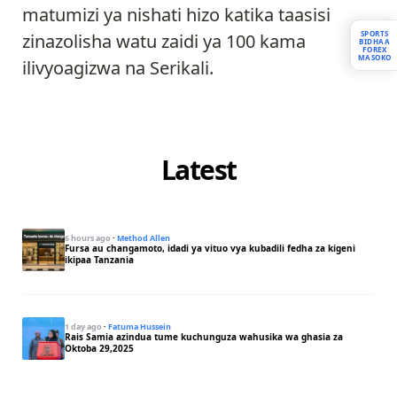
matumizi ya nishati hizo katika taasisi
SPORTS
zinazolisha watu zaidi ya 100 kama
BIDHAA
FOREX
MASOKO
ilivyoagizwa na Serikali.
Latest
6 hours ago
·
Method Allen
Fursa au changamoto, idadi ya vituo vya kubadili fedha za kigeni
ikipaa Tanzania
1 day ago
·
Fatuma Hussein
Rais Samia azindua tume kuchunguza wahusika wa ghasia za
Oktoba 29,2025