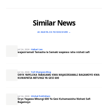
Similar News
AI.NUKTA.CO.TZ/DISCOVER →
Jul 24, 2026
·
Habari Leo
wajasiriamali Tamasha la Samaki wapewa raha nishati safi
Jul 24, 2026
·
Full Shangwe Blog
ORYX YAPELEKA TABASAMU KWA WAJASIRIAMALI BAGAMOYO KWA
KUWAPATIA MITUNGI YA GESI 600
Jul 24, 2026
·
Global Publishers
Oryx Yagawa Mitungi 600 Ya Gesi Kuhamasisha Nishati Safi
Bagamoyo