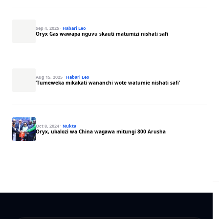
Sep 4, 2025
·
Habari Leo
Oryx Gas wawapa nguvu skauti matumizi nishati safi
Aug 15, 2025
·
Habari Leo
‘Tumeweka mikakati wananchi wote watumie nishati safi’
Oct 8, 2024
·
Nukta
Oryx, ubalozi wa China wagawa mitungi 800 Arusha