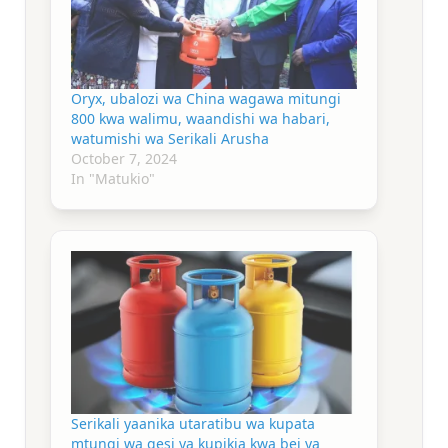
Oryx, ubalozi wa China wagawa mitungi
800 kwa walimu, waandishi wa habari,
watumishi wa Serikali Arusha
October 7, 2024
In "Matukio"
Serikali yaanika utaratibu wa kupata
mtungi wa gesi ya kupikia kwa bei ya