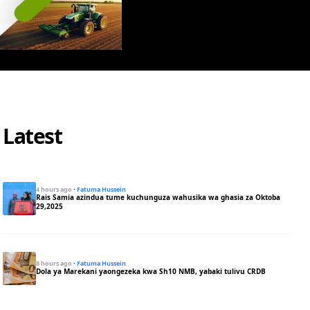
Latest
4 hours ago
·
Fatuma Hussein
Rais Samia azindua tume kuchunguza wahusika wa ghasia za Oktoba
29,2025
8 hours ago
·
Fatuma Hussein
Dola ya Marekani yaongezeka kwa Sh10 NMB, yabaki tulivu CRDB