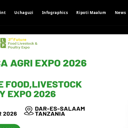
int
Uchaguzi
Infographics
Ripoti Maalum
News