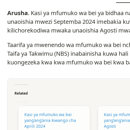
Arusha
. Kasi ya mfumuko wa bei ya bidhaa 
unaoishia mwezi Septemba 2024 imebakia kuw
kilichorekodiwa mwaka unaoishia Agosti mw
Taarifa ya mwenendo wa mfumuko wa bei nchin
Taifa ya Takwimu (NBS) inabainisha kuwa hal
kuongezeka kwa kwa mfumuko wa bei kwa ba
Related
Kasi ya mfumuko wa bei
Kasi ya mfum
yang’ang’ania kiwango cha
yang’ang’ani
Aprili 2024
Agosti