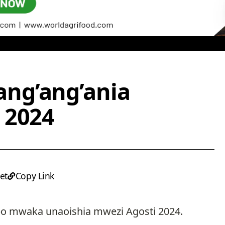
ng’ang’ania
i 2024
et
Copy Link
po mwaka unaoishia mwezi Agosti 2024.