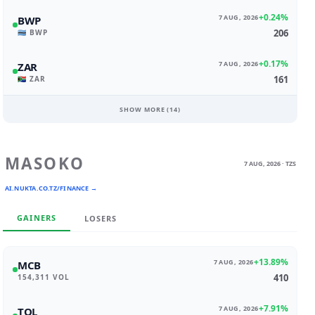
+0.24%
7 AUG, 2026
BWP
206
🇧🇼 BWP
+0.17%
7 AUG, 2026
ZAR
161
🇿🇦 ZAR
SHOW MORE (
14
)
MASOKO
7 AUG, 2026 · TZS
AI.NUKTA.CO.TZ/FINANCE →
GAINERS
LOSERS
+13.89%
7 AUG, 2026
MCB
410
154,311 VOL
+7.91%
7 AUG, 2026
TOL