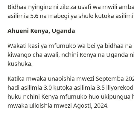
Bidhaa nyingine ni zile za usafi wa mwili amb
asilimia 5.6 na mabegi ya shule kutoka asilimia
Ahueni Kenya, Uganda
Wakati kasi ya mfumuko wa bei ya bidhaa na 
kiwango cha awali, nchini Kenya na Uganda n
kushuka.
Katika mwaka unaoishia mwezi Septemba 2
hadi asilimia 3.0 kutoka asilimia 3.5 iliyore
huku nchini Kenya mfumuko huo ukipungua had
mwaka ulioishia mwezi Agosti, 2024.