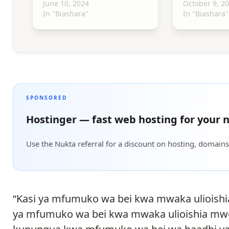
June 10, 2024
October 9, 2
In "Biashara"
In "Biashara"
SPONSORED
Hostinger — fast web hosting for your n
Use the Nukta referral for a discount on hosting, domains
“Kasi ya mfumuko wa bei kwa mwaka ulioish
ya mfumuko wa bei kwa mwaka ulioishia mwe