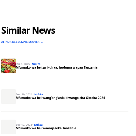
Similar News
AI.NUKTA.CO.TZ/DISCOVER →
Jan 8, 2025
·
Nukta
Mfumuko wa bei za bidhaa, huduma wapaa Tanzania
Dec 10, 2024
·
Nukta
Mfumuko wa bei wang’ang’ania kiwango cha Oktoba 2024
Sep 10, 2024
·
Nukta
Mfumuko wa bei waongezeka Tanzania