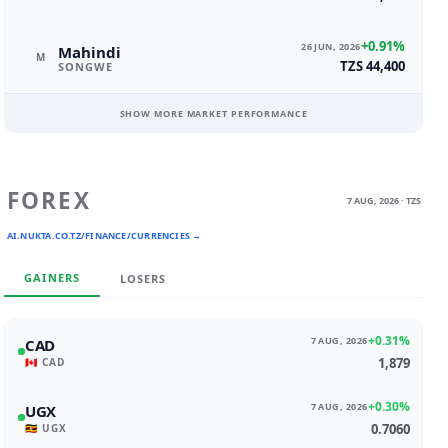
+0.91%
26 JUN, 2026
Mahindi
M
TZS 44,400
SONGWE
SHOW MORE MARKET PERFORMANCE
FOREX
7 AUG, 2026 · TZS
AI.NUKTA.CO.TZ/FINANCE/CURRENCIES →
GAINERS
LOSERS
+0.31%
7 AUG, 2026
CAD
1,879
🇨🇦 CAD
+0.30%
7 AUG, 2026
UGX
0.7060
🇺🇬 UGX