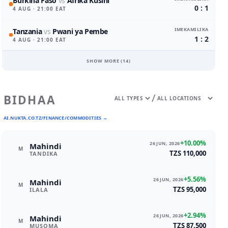
Burkina Faso
vs
Afrika Kusini
0 : 1
4 AUG
· 21:00 EAT
IMEKAMILIKA
Tanzania
vs
Pwani ya Pembe
1 : 2
4 AUG
· 21:00 EAT
SHOW MORE (
14
)
/
BIDHAA
AI.NUKTA.CO.TZ/FINANCE/COMMODITIES →
+10.00%
26 JUN, 2026
Mahindi
M
TZS 110,000
TANDIKA
+5.56%
26 JUN, 2026
Mahindi
M
TZS 95,000
ILALA
+2.94%
26 JUN, 2026
Mahindi
M
TZS 87,500
MUSOMA