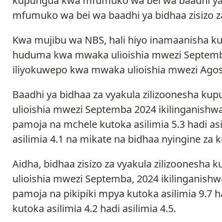
kupungua kwa mfumuko wa bei wa baadhi ya 
mfumuko wa bei wa baadhi ya bidhaa zisizo za
Kwa mujibu wa NBS, hali hiyo inamaanisha kuw
huduma kwa mwaka ulioishia mwezi Septemba
iliyokuwepo kwa mwaka ulioishia mwezi Agost
Baadhi ya bidhaa za vyakula zilizoonesha 
ulioishia mwezi Septemba 2024 ikilinganishwa
pamoja na mchele kutoka asilimia 5.3 hadi asi
asilimia 4.1 na mikate na bidhaa nyingine za k
Aidha, bidhaa zisizo za vyakula zilizoones
ulioishia mwezi Septemba, 2024 ikilinganishw
pamoja na pikipiki mpya kutoka asilimia 9.7 ha
kutoka asilimia 4.2 hadi asilimia 4.5.