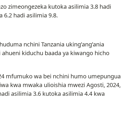
azo zimeongezeka kutoka asilimia 3.8 hadi
 6.2 hadi asilimia 9.8.
huduma nchini Tanzania uking’ang’ania
i ahueni kiduchu baada ya kiwango hicho
024 mfumuko wa bei nchini humo umepungua
kodiwa kwa mwaka ulioishia mwezi Agosti, 2024,
i asilimia 3.6 kutoka asilimia 4.4 kwa