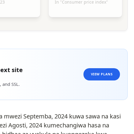
023
In "Consumer price index"
ext site
VIEW PLANS
, and SSL.
ia mwezi Septemba, 2024 kuwa sawa na kasi
zi Agosti, 2024 kumechangiwa hasa na