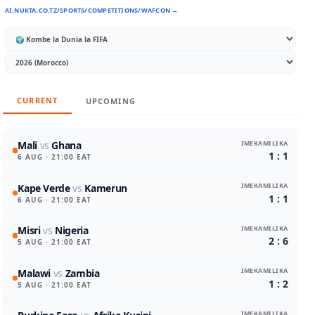
AI.NUKTA.CO.TZ/SPORTS/COMPETITIONS/WAFCON →
CURRENT
UPCOMING
IMEKAMILIKA
Mali
vs
Ghana
1 : 1
6 AUG
· 21:00 EAT
IMEKAMILIKA
Kape Verde
vs
Kamerun
1 : 1
6 AUG
· 21:00 EAT
IMEKAMILIKA
Misri
vs
Nigeria
2 : 6
5 AUG
· 21:00 EAT
IMEKAMILIKA
Malawi
vs
Zambia
1 : 2
5 AUG
· 21:00 EAT
IMEKAMILIKA