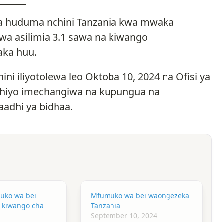
na huduma nchini Tanzania kwa mwaka
a asilimia 3.1 sawa na kiwango
aka huu.
i iliyotolewa leo Oktoba 10, 2024 na Ofisi ya
i hiyo imechangiwa na kupungua na
adhi ya bidhaa.
uko wa bei
Mfumuko wa bei waongezeka
a kiwango cha
Tanzania
September 10, 2024