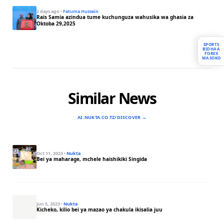
2 days ago
·
Fatuma Hussein
Rais Samia azindua tume kuchunguza wahusika wa ghasia za
Oktoba 29,2025
SPORTS
BIDHAA
FOREX
MASOKO
Similar News
AI.NUKTA.CO.TZ/DISCOVER →
Oct 11, 2023
·
Nukta
Bei ya maharage, mchele haishikiki Singida
Jun 5, 2023
·
Nukta
Kicheko, kilio bei ya mazao ya chakula ikisalia juu