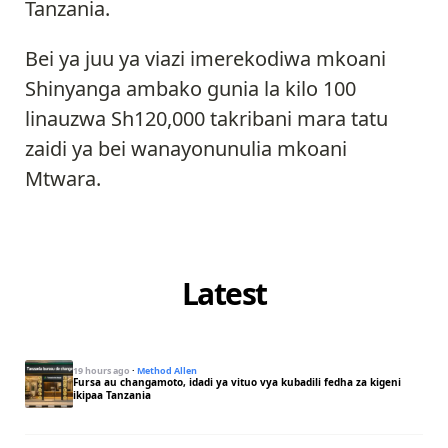
Tanzania.
Bei ya juu ya viazi imerekodiwa mkoani
Shinyanga ambako gunia la kilo 100
linauzwa Sh120,000 takribani mara tatu
zaidi ya bei wanayonunulia mkoani
Mtwara.
Latest
19 hours ago
·
Method Allen
Fursa au changamoto, idadi ya vituo vya kubadili fedha za kigeni
ikipaa Tanzania