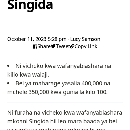
Singida
October 11, 2023 5:28 pm · Lucy Samson
Share
Tweet
Copy Link
Ni vicheko kwa wafanyabiashara na
kilio kwa walaji.
Bei ya maharage yasalia 400,000 na
mchele 350,000 kwa gunia la kilo 100.
Ni furaha na vicheko kwa wafanyabiashara
mkoani Singida hii leo mara baada ya bei
ya jumla ya maharage mkoani humo