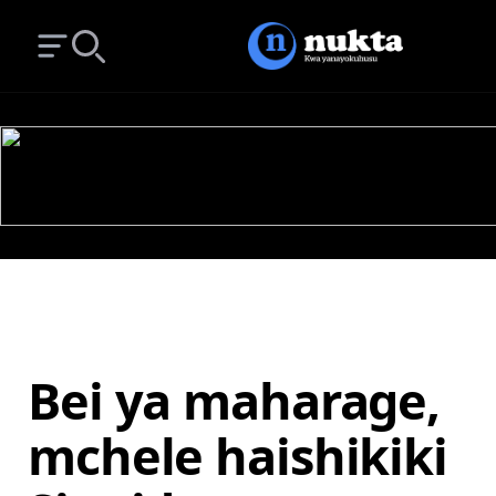
Open main menu
Search
Bei ya maharage,
mchele haishikiki