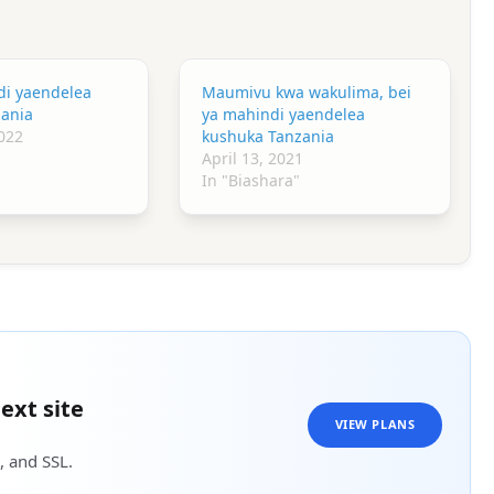
di yaendelea
Maumivu kwa wakulima, bei
ania
ya mahindi yaendelea
022
kushuka Tanzania
April 13, 2021
In "Biashara"
ext site
VIEW PLANS
, and SSL.