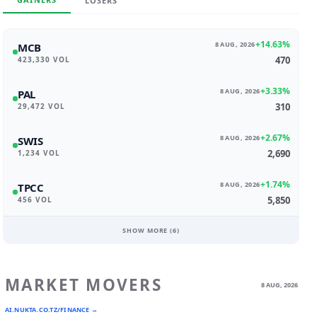
LOSERS
+14.63%
8 AUG, 2026
MCB
470
423,330 VOL
+3.33%
8 AUG, 2026
PAL
310
29,472 VOL
+2.67%
8 AUG, 2026
SWIS
2,690
1,234 VOL
+1.74%
8 AUG, 2026
TPCC
5,850
456 VOL
SHOW MORE (
6
)
MARKET MOVERS
8 AUG, 2026
AI.NUKTA.CO.TZ/FINANCE →