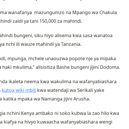
alisema wanafanya mazungumzo na Mpango wa Chakula
di zaidi ya tani 150,000 za mahindi.
mahindi bungeni, siku hiyo alisema kwa sasa wanatoa
a nchi ili wauze mahindi ya Tanzania.
hindi, mpunga, mchele unaouzwa popote nje ya mipaka
aki mkulima,” alisisitiza Bashe bungeni jijini Dodoma.
uenda ikaleta neema kwa wakulima na wafanyabiashara
a
kutoa wiki mbili
kwa watendaji wa Serikali yake
 katika mpaka wa Namanga jijini Arusha.
ngia nchini Kenya ambako ni soko kubwa la zao hilo kwa
a kiafya na hivyo kuwaacha wafanyabiashara wengi