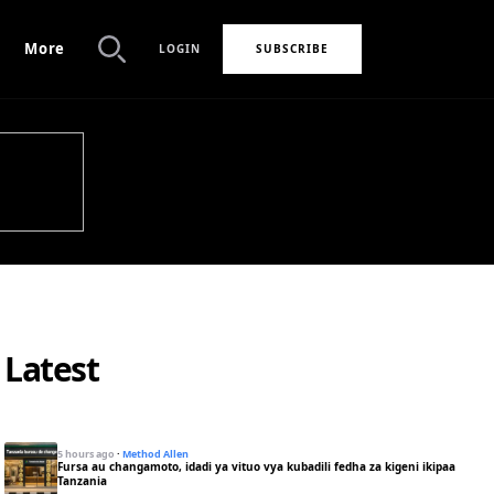
More
LOGIN
SUBSCRIBE
Search
Latest
5 hours ago
·
Method Allen
Fursa au changamoto, idadi ya vituo vya kubadili fedha za kigeni ikipaa
Tanzania