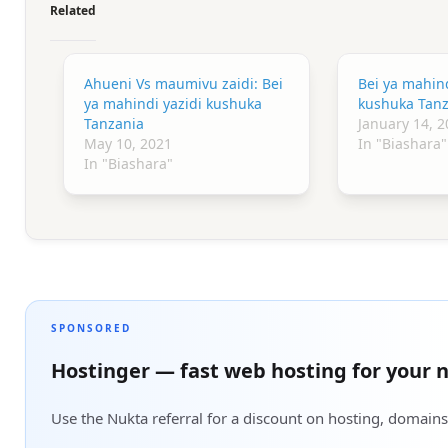
Related
Ahueni Vs maumivu zaidi: Bei
Bei ya mahin
ya mahindi yazidi kushuka
kushuka Tanz
Tanzania
January 14, 2
May 10, 2021
In "Biashara"
In "Biashara"
SPONSORED
Hostinger — fast web hosting for your n
Use the Nukta referral for a discount on hosting, domains