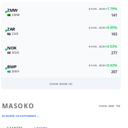
+1.79%
8 AUG, 2026
ZMW
141
🇿🇲 ZMW
+0.95%
8 AUG, 2026
ZAR
163
🇿🇦 ZAR
+0.53%
8 AUG, 2026
NOK
277
🇳🇴 NOK
+0.43%
8 AUG, 2026
BWP
207
🇧🇼 BWP
SHOW MORE (
9
)
MASOKO
8 AUG, 2026 · TZS
AI.NUKTA.CO.TZ/FINANCE →
GAINERS