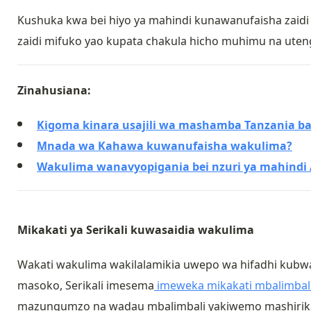
Kushuka kwa bei hiyo ya mahindi kunawanufaisha zaidi
zaidi mifuko yao kupata chakula hicho muhimu na uten
Zinahusiana:
Kigoma kinara usajili wa mashamba Tanzania b
Mnada wa Kahawa kuwanufaisha wakulima?
Wakulima wanavyopigania bei nzuri ya mahindi 
Mikakati ya Serikali kuwasaidia wakulima
Wakati wakulima wakilalamikia uwepo wa hifadhi kubw
masoko, Serikali imesema
imeweka mikakati mbalimbal
mazungumzo na wadau mbalimbali yakiwemo mashirika y