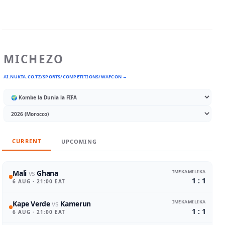
MICHEZO
AI.NUKTA.CO.TZ/SPORTS/COMPETITIONS/WAFCON →
CURRENT
UPCOMING
IMEKAMILIKA
Mali
vs
Ghana
1 : 1
6 AUG
· 21:00 EAT
IMEKAMILIKA
Kape Verde
vs
Kamerun
1 : 1
6 AUG
· 21:00 EAT