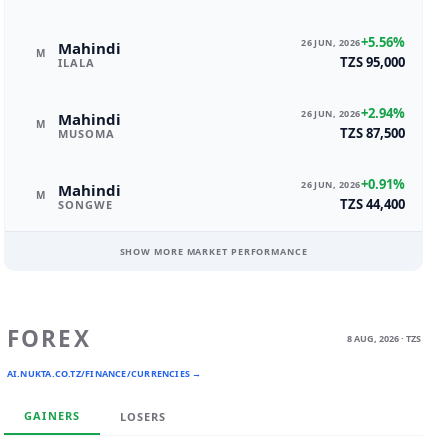
+5.56%
26 JUN, 2026
Mahindi
M
TZS 95,000
ILALA
+2.94%
26 JUN, 2026
Mahindi
M
TZS 87,500
MUSOMA
+0.91%
26 JUN, 2026
Mahindi
M
TZS 44,400
SONGWE
SHOW MORE MARKET PERFORMANCE
FOREX
8 AUG, 2026 · TZS
AI.NUKTA.CO.TZ/FINANCE/CURRENCIES →
GAINERS
LOSERS