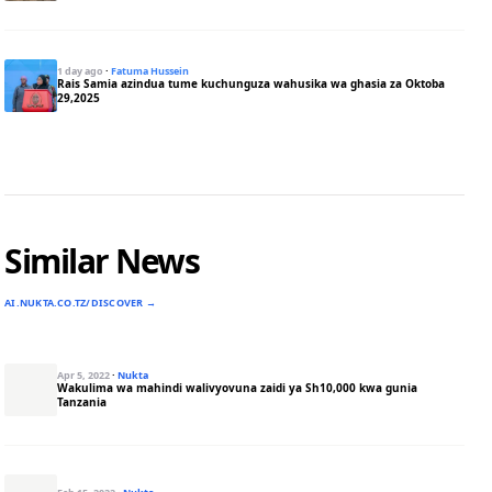
1 day ago
·
Fatuma Hussein
Rais Samia azindua tume kuchunguza wahusika wa ghasia za Oktoba
29,2025
Similar News
AI.NUKTA.CO.TZ/DISCOVER →
Apr 5, 2022
·
Nukta
Wakulima wa mahindi walivyovuna zaidi ya Sh10,000 kwa gunia
Tanzania