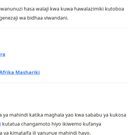
 wanunuzi hasa walaji kwa kuwa hawalazimiki kutoboa
genezaji wa bidhaa viwandani.
ara
Afrika Mashariki
a ya mahindi katika maghala yao kwa sababu ya kukosa
i
kutatua changamoto hiyo ikiwemo kufanya
a kimataifa ili yanunue mahindi hayo.