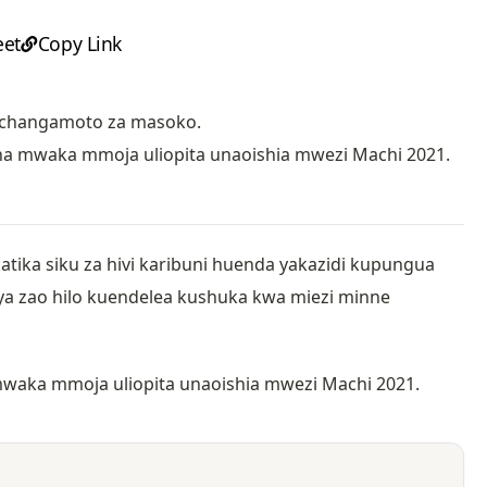
et
Copy Link
a changamoto za masoko.
i cha mwaka mmoja uliopita unaoishia mwezi Machi 2021.
tika siku za hivi karibuni huenda yakazidi kupungua
ya zao hilo kuendelea kushuka kwa miezi minne
a mwaka mmoja uliopita unaoishia mwezi Machi 2021.