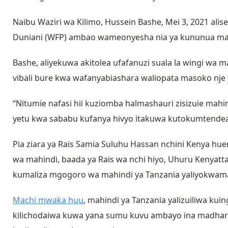
Naibu Waziri wa Kilimo, Hussein Bashe, Mei 3, 2021 
Duniani (WFP) ambao wameonyesha nia ya kununua mahin
Bashe, aliyekuwa akitolea ufafanuzi suala la wingi wa 
vibali bure kwa wafanyabiashara waliopata masoko nje y
“Nitumie nafasi hii kuziomba halmashauri zisizuie ma
yetu kwa sababu kufanya hivyo itakuwa kutokumtendea h
Pia ziara ya Rais Samia Suluhu Hassan nchini Kenya h
wa mahindi, baada ya Rais wa nchi hiyo, Uhuru Kenyatt
kumaliza mgogoro wa mahindi ya Tanzania yaliyokwama
Machi mwaka huu
, mahindi ya Tanzania yalizuiliwa kui
kilichodaiwa kuwa yana sumu kuvu ambayo ina madhar