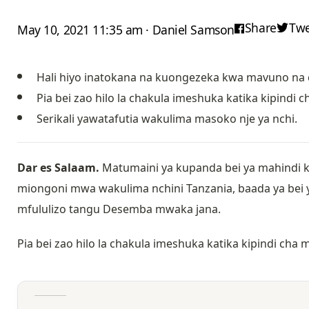
Share
Twe
May 10, 2021 11:35 am · Daniel Samson
Hali hiyo inatokana na kuongezeka kwa mavuno n
Pia bei zao hilo la chakula imeshuka katika kipind
Serikali yawatafutia wakulima masoko nje ya nchi.
Dar es Salaam.
Matumaini ya kupanda bei ya mahindi ka
miongoni mwa wakulima nchini Tanzania, baada ya bei 
mfululizo tangu Desemba mwaka jana.
Pia bei zao hilo la chakula imeshuka katika kipindi ch