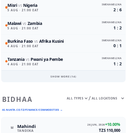
IMEKAMILIKA
Misri
vs
Nigeria
2 : 6
5 AUG
· 21:00 EAT
IMEKAMILIKA
Malawi
vs
Zambia
1 : 2
5 AUG
· 21:00 EAT
IMEKAMILIKA
Burkina Faso
vs
Afrika Kusini
0 : 1
4 AUG
· 21:00 EAT
IMEKAMILIKA
Tanzania
vs
Pwani ya Pembe
1 : 2
4 AUG
· 21:00 EAT
SHOW MORE (
14
)
/
BIDHAA
AI.NUKTA.CO.TZ/FINANCE/COMMODITIES →
+10.00%
26 JUN, 2026
Mahindi
M
TZS 110,000
TANDIKA