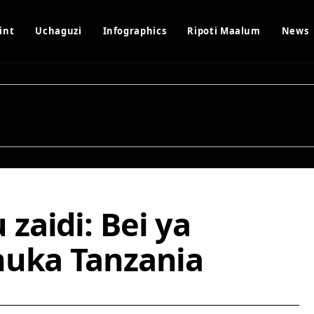
int
Uchaguzi
Infographics
Ripoti Maalum
News
zaidi: Bei ya
huka Tanzania