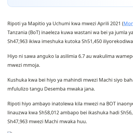
Ripoti ya Mapitio ya Uchumi kwa mwezi Aprili 2021 (
Mon
Tanzania (BoT) inaeleza kuwa wastani wa bei ya jumla y
Sh47,963 ikiwa imeshuka kutoka Sh51,450 iliyorekodiw
Hiyo ni sawa anguko la asilimia 6.7 au wakulima wamepo
mwezi mmoja.
Kushuka kwa bei hiyo ya mahindi mwezi Machi siyo bah
mfululizo tangu Desemba mwaka jana.
Ripoti hiyo ambayo inatolewa kila mwezi na BOT inaony
linauzwa kwa Sh58,012 ambapo bei ikashuka hadi Sh56,8
Sh47,963 mwezi Machi mwaka huu.