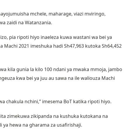
yojumuisha mchele, maharage, viazi mviringo,
a zaidi na Watanzania.
zo, pia ripoti hiyo inaeleza kuwa wastani wa bei ya
shia Machi 2021 imeshuka hadi Sh47,963 kutoka Sh64,452
a kila gunia la kilo 100 ndani ya mwaka mmoja, jambo
euza kwa bei ya juu au sawa na ile waliouza Machi
wa chakula nchini,” imesema BoT katika ripoti hiyo.
pita zimekuwa zikipanda na kushuka kutokana na
li ya hewa na gharama za usafirishaji.