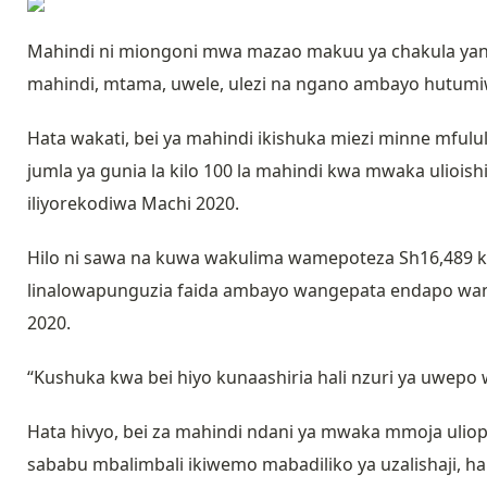
Mahindi ni miongoni mwa mazao makuu ya chakula yana
mahindi, mtama, uwele, ulezi na ngano ambayo hutumiw
Hata wakati, bei ya mahindi ikishuka miezi minne mfululi
jumla ya gunia la kilo 100 la mahindi kwa mwaka ulioi
iliyorekodiwa Machi 2020.
Hilo ni sawa na kuwa wakulima wamepoteza Sh16,489 kw
linalowapunguzia faida ambayo wangepata endapo wang
2020.
“Kushuka kwa bei hiyo kunaashiria hali nzuri ya uwepo 
Hata hivyo, bei za mahindi ndani ya mwaka mmoja ulio
sababu mbalimbali ikiwemo mabadiliko ya uzalishaji, ha