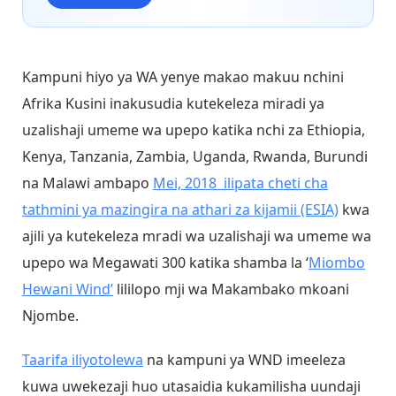
Kampuni hiyo ya WA yenye makao makuu nchini
Afrika Kusini inakusudia kutekeleza miradi ya
uzalishaji umeme wa upepo katika nchi za Ethiopia,
Kenya, Tanzania, Zambia, Uganda, Rwanda, Burundi
na Malawi ambapo
Mei, 2018 ilipata cheti cha
tathmini ya mazingira na athari za kijamii (ESIA)
kwa
ajili ya kutekeleza mradi wa uzalishaji wa umeme wa
upepo wa Megawati 300 katika shamba la ‘
Miombo
Hewani Wind’
lililopo mji wa Makambako mkoani
Njombe.
Taarifa iliyotolewa
na kampuni ya WND imeeleza
kuwa uwekezaji huo utasaidia kukamilisha uundaji