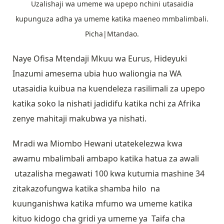
Uzalishaji wa umeme wa upepo nchini utasaidia
kupunguza adha ya umeme katika maeneo mmbalimbali.
Picha|Mtandao.
Naye Ofisa Mtendaji Mkuu wa Eurus, Hideyuki
Inazumi amesema ubia huo waliongia na WA
utasaidia kuibua na kuendeleza rasilimali za upepo
katika soko la nishati jadidifu katika nchi za Afrika
zenye mahitaji makubwa ya nishati.
Mradi wa Miombo Hewani utatekelezwa kwa
awamu mbalimbali ambapo katika hatua za awali
utazalisha megawati 100 kwa kutumia mashine 34
zitakazofungwa katika shamba hilo na
kuunganishwa katika mfumo wa umeme katika
kituo kidogo cha gridi ya umeme ya Taifa cha