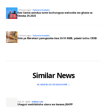
13 hours ago
·
Fatuma Hussein
Rais Samia azindua tume kuchunguza wahusika wa ghasia za
Oktoba 29,2025
17 hours ago
·
Fatuma Hussein
Dola ya Marekani yaongezeka kwa Sh10 NMB, yabaki tulivu CRDB
Similar News
AI.NUKTA.CO.TZ/DISCOVER →
Feb 27, 2026
·
Habari Leo
Ukaguzi wathibitisha ubora wa bwawa JNHPP