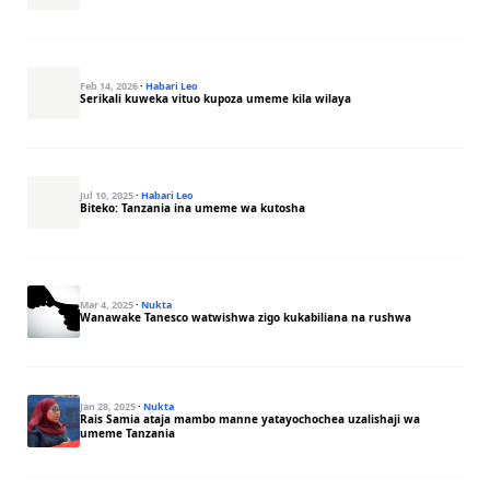
Feb 14, 2026
·
Habari Leo
Serikali kuweka vituo kupoza umeme kila wilaya
Jul 10, 2025
·
Habari Leo
Biteko: Tanzania ina umeme wa kutosha
Mar 4, 2025
·
Nukta
Wanawake Tanesco watwishwa zigo kukabiliana na rushwa
Jan 28, 2025
·
Nukta
Rais Samia ataja mambo manne yatayochochea uzalishaji wa
umeme Tanzania