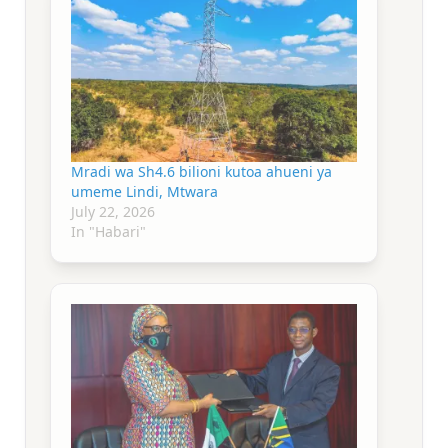
Mradi wa Sh4.6 bilioni kutoa ahueni ya
umeme Lindi, Mtwara
July 22, 2026
In "Habari"