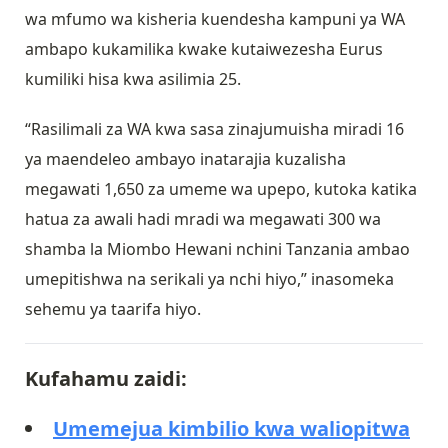
wa mfumo wa kisheria kuendesha kampuni ya WA
ambapo kukamilika kwake kutaiwezesha Eurus
kumiliki hisa kwa asilimia 25.
“Rasilimali za WA kwa sasa zinajumuisha miradi 16
ya maendeleo ambayo inatarajia kuzalisha
megawati 1,650 za umeme wa upepo, kutoka katika
hatua za awali hadi mradi wa megawati 300 wa
shamba la Miombo Hewani nchini Tanzania ambao
umepitishwa na serikali ya nchi hiyo,” inasomeka
sehemu ya taarifa hiyo.
Kufahamu zaidi:
Umemejua kimbilio kwa waliopitwa