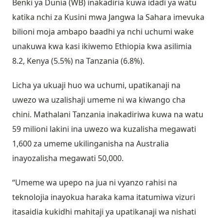
Benki ya Dunia (WB) inakadiria kuwa idadi ya watu
katika nchi za Kusini mwa Jangwa la Sahara imevuka
bilioni moja ambapo baadhi ya nchi uchumi wake
unakuwa kwa kasi ikiwemo Ethiopia kwa asilimia
8.2, Kenya (5.5%) na Tanzania (6.8%).
Licha ya ukuaji huo wa uchumi, upatikanaji na
uwezo wa uzalishaji umeme ni wa kiwango cha
chini. Mathalani Tanzania inakadiriwa kuwa na watu
59 milioni lakini ina uwezo wa kuzalisha megawati
1,600 za umeme ukilinganisha na Australia
inayozalisha megawati 50,000.
“Umeme wa upepo na jua ni vyanzo rahisi na
teknolojia inayokua haraka kama itatumiwa vizuri
itasaidia kukidhi mahitaji ya upatikanaji wa nishati