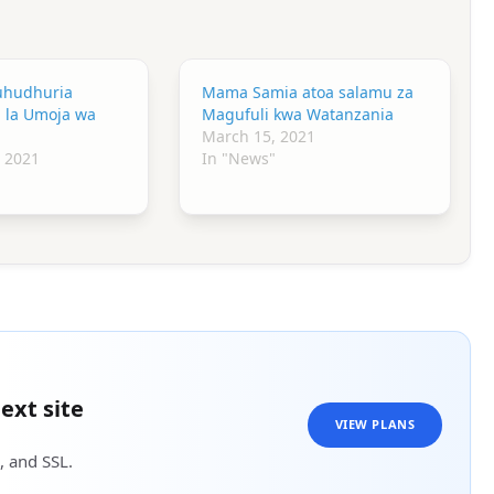
uhudhuria
Mama Samia atoa salamu za
u la Umoja wa
Magufuli kwa Watanzania
March 15, 2021
 2021
In "News"
ext site
VIEW PLANS
, and SSL.