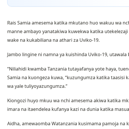
Rais Samia amesema katika mkutano huo wakuu wa n
manne ambayo yanatakiwa kuwekwa katika utekelezaji
wake na kukabiliana na athari za Uviko-19.
Jambo lingine ni namna ya kuishinda Uviko-19, utawala 
“Niliahidi kwamba Tanzania tutayafanya yote haya, tu
Samia na kuongeza kuwa, “kuzungumza katika taasisi kam
wa yale tuliyoyazungumza.”
Kiongozi huyo mkuu wa nchi amesema akiwa katika mku
imara na itaendelea kufanya kazi na dunia katika masu
Aidha, amewaomba Watanzania kusimama pamoja na kush