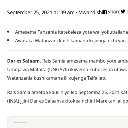
Share
September 25, 2021 11:39 am · Mwandishi
Amesema Tanzania itatekeleza yote waliyokubalian
Awataka Watanzani kushikamana kujenga nchi yao.
Dar es Salaam.
Rais Samia amesema mambo yote ambayo
Umoja wa Mataifa (UNGA76) ikiwemo kuboresha utawala
Watanzania kushikamana ili kujenga Taifa lao.
Rais Samia ametoa kauli hiyo leo Septemba 25, 2021 ka
(JNIA) jijini Dar es Salaam akitokea nchini Marekani ali