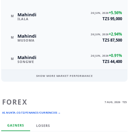
+5.56%
26 JUN, 2026
Mahindi
M
TZS 95,000
ILALA
+2.94%
26 JUN, 2026
Mahindi
M
TZS 87,500
MUSOMA
+0.91%
26 JUN, 2026
Mahindi
M
TZS 44,400
SONGWE
SHOW MORE MARKET PERFORMANCE
FOREX
7 AUG, 2026 · TZS
AI.NUKTA.CO.TZ/FINANCE/CURRENCIES →
GAINERS
LOSERS