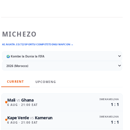
MICHEZO
AI.NUKTA.CO.TZ/SPORTS/COMPETITIONS/WAFCON →
CURRENT
UPCOMING
IMEKAMILIKA
Mali
vs
Ghana
1 : 1
6 AUG
· 21:00 EAT
IMEKAMILIKA
Kape Verde
vs
Kamerun
1 : 1
6 AUG
· 21:00 EAT