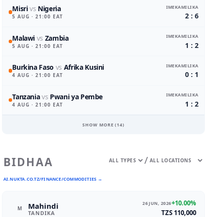
IMEKAMILIKA
Misri
vs
Nigeria
2 : 6
5 AUG
· 21:00 EAT
IMEKAMILIKA
Malawi
vs
Zambia
1 : 2
5 AUG
· 21:00 EAT
IMEKAMILIKA
Burkina Faso
vs
Afrika Kusini
0 : 1
4 AUG
· 21:00 EAT
IMEKAMILIKA
Tanzania
vs
Pwani ya Pembe
1 : 2
4 AUG
· 21:00 EAT
SHOW MORE (
14
)
/
BIDHAA
AI.NUKTA.CO.TZ/FINANCE/COMMODITIES →
+10.00%
26 JUN, 2026
Mahindi
M
TZS 110,000
TANDIKA