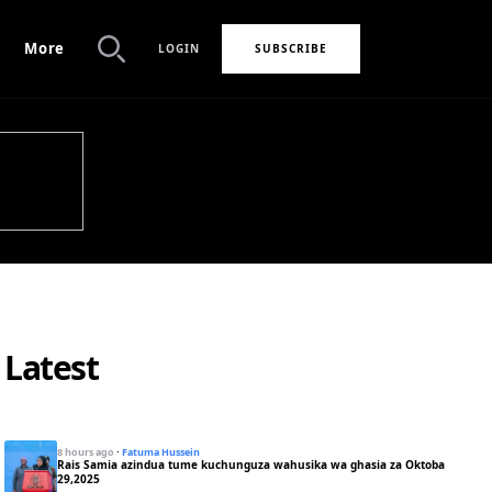
More
LOGIN
SUBSCRIBE
Search
Latest
8 hours ago
·
Fatuma Hussein
Rais Samia azindua tume kuchunguza wahusika wa ghasia za Oktoba
29,2025