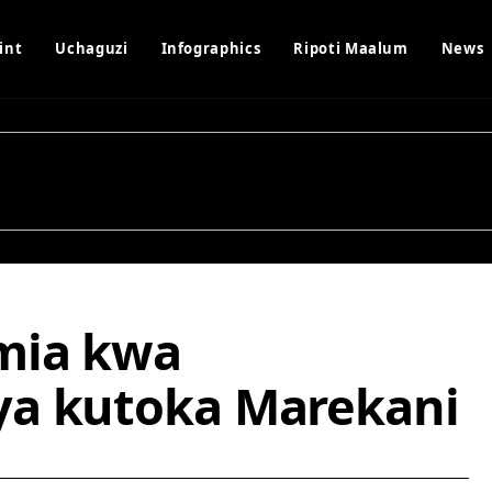
int
Uchaguzi
Infographics
Ripoti Maalum
News
mia kwa
ya kutoka Marekani