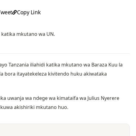
Tweet
Copy Link
a katika mkutano wa UN.
 Tanzania iliahidi katika mkutano wa Baraza Kuu la
 bora itayatekeleza kivitendo huku akiwataka
tika uwanja wa ndege wa kimataifa wa Julius Nyerere
pokuwa akishiriki mkutano huo.