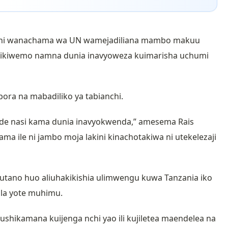
chi wanachama wa UN wamejadiliana mambo makuu
 ikiwemo namna dunia inavyoweza kuimarisha uchumi
bora na mabadiliko ya tabianchi.
ende nasi kama dunia inavyokwenda,” amesema Rais
a ile ni jambo moja lakini kinachotakiwa ni utekelezaji
tano huo aliuhakikishia ulimwengu kuwa Tanzania iko
ala yote muhimu.
ikamana kuijenga nchi yao ili kujiletea maendelea na