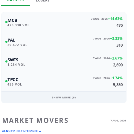
LOSERS
+14.63%
7 AUG, 2026
MCB
470
423,330 VOL
+3.33%
7 AUG, 2026
PAL
310
29,472 VOL
+2.67%
7 AUG, 2026
SWIS
2,690
1,234 VOL
+1.74%
7 AUG, 2026
TPCC
5,850
456 VOL
SHOW MORE (
6
)
MARKET MOVERS
7 AUG, 2026
AI.NUKTA.CO.TZ/FINANCE →