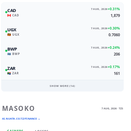
+0.31%
7 AUG, 2026
CAD
1,879
🇨🇦 CAD
+0.30%
7 AUG, 2026
UGX
0.7060
🇺🇬 UGX
+0.24%
7 AUG, 2026
BWP
206
🇧🇼 BWP
+0.17%
7 AUG, 2026
ZAR
161
🇿🇦 ZAR
SHOW MORE (
14
)
MASOKO
7 AUG, 2026 · TZS
AI.NUKTA.CO.TZ/FINANCE →
GAINERS