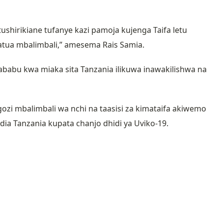
hirikiane tufanye kazi pamoja kujenga Taifa letu
tua mbalimbali,” amesema Rais Samia.
sababu kwa miaka sita Tanzania ilikuwa inawakilishwa na
ozi mbalimbali wa nchi na taasisi za kimataifa akiwemo
idia Tanzania kupata chanjo dhidi ya Uviko-19.