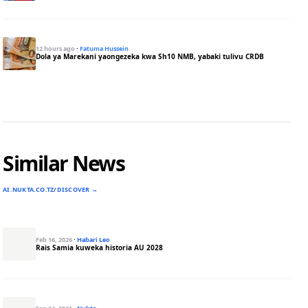
12 hours ago
·
Fatuma Hussein
Dola ya Marekani yaongezeka kwa Sh10 NMB, yabaki tulivu CRDB
Similar News
AI.NUKTA.CO.TZ/DISCOVER →
Feb 16, 2026
·
Habari Leo
Rais Samia kuweka historia AU 2028