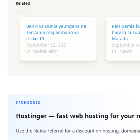
Related
Benki ya Dunia yaungana na
Rais Samia k
Tanzania mapambano ya
baraza la ku
Uviko-19
Mataifa
September 22, 2021
September 4,
In "NuktaFakti"
In "News"
SPONSORED
Hostinger — fast web hosting for your n
Use the Nukta referral for a discount on hosting, domains