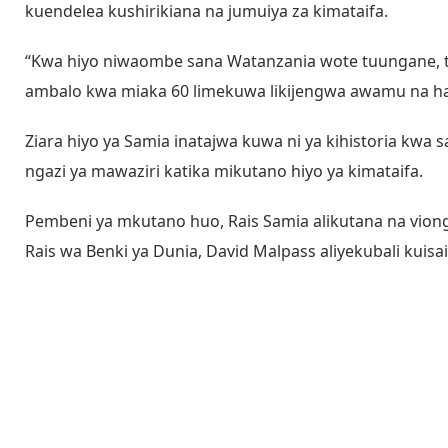
kuendelea kushirikiana na jumuiya za kimataifa.
“Kwa hiyo niwaombe sana Watanzania wote tuungane, tus
ambalo kwa miaka 60 limekuwa likijengwa awamu na ha
Ziara hiyo ya Samia inatajwa kuwa ni ya kihistoria kwa 
ngazi ya mawaziri katika mikutano hiyo ya kimataifa.
Pembeni ya mkutano huo, Rais Samia alikutana na viong
Rais wa Benki ya Dunia, David Malpass aliyekubali kuisa