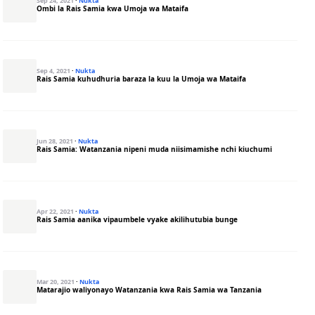
Sep 24, 2021
·
Nukta
Ombi la Rais Samia kwa Umoja wa Mataifa
Sep 4, 2021
·
Nukta
Rais Samia kuhudhuria baraza la kuu la Umoja wa Mataifa
Jun 28, 2021
·
Nukta
Rais Samia: Watanzania nipeni muda niisimamishe nchi kiuchumi
Apr 22, 2021
·
Nukta
Rais Samia aanika vipaumbele vyake akilihutubia bunge
Mar 20, 2021
·
Nukta
Matarajio waliyonayo Watanzania kwa Rais Samia wa Tanzania