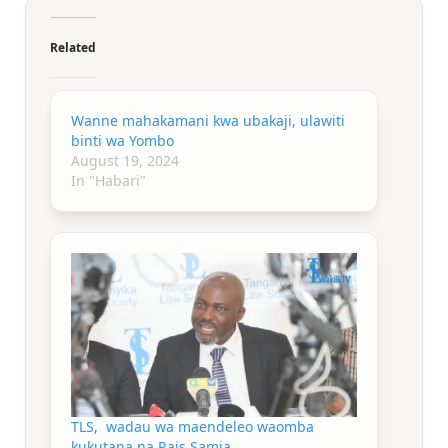
Related
Wanne mahakamani kwa ubakaji, ulawiti
binti wa Yombo
August 19, 2024
In "Habari"
TLS, wadau wa maendeleo waomba
kukutana na Rais Samia