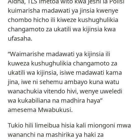
Aidha, TLS imetoa wito kwa Jeshi la Polisi
kuimarisha madawati ya jinsia kwenye
chombo hicho ili kiweze kushughulikia
changamoto za ukatili wa kijinsia kwa
ufasaha.
“Waimarishe madawati ya kijinsia ili
kuweza kushughulikia changamoto za
ukatili wa kijinsia, isiwe madawati kama
jina, iwe ni sehemu ambayo kuna watu
wanachukia vitendo hivi, wenye uweledi
wa kukabiliana na madhira haya”
amesema Mwabukusi.
Tukio hili limeibua hisia kali miongoni mwa
wananchi na mashirika ya haki za