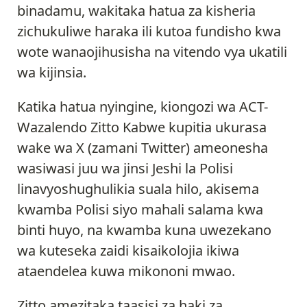
binadamu, wakitaka hatua za kisheria
zichukuliwe haraka ili kutoa fundisho kwa
wote wanaojihusisha na vitendo vya ukatili
wa kijinsia.
Katika hatua nyingine, kiongozi wa ACT-
Wazalendo Zitto Kabwe kupitia ukurasa
wake wa X (zamani Twitter) ameonesha
wasiwasi juu wa jinsi Jeshi la Polisi
linavyoshughulikia suala hilo, akisema
kwamba Polisi siyo mahali salama kwa
binti huyo, na kwamba kuna uwezekano
wa kuteseka zaidi kisaikolojia ikiwa
ataendelea kuwa mikononi mwao.
Zitto amezitaka taasisi za haki za