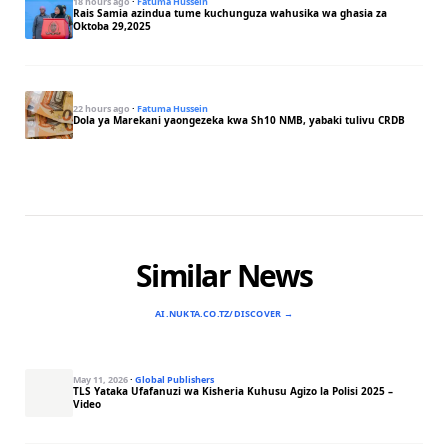
18 hours ago
·
Fatuma Hussein
Rais Samia azindua tume kuchunguza wahusika wa ghasia za
Oktoba 29,2025
22 hours ago
·
Fatuma Hussein
Dola ya Marekani yaongezeka kwa Sh10 NMB, yabaki tulivu CRDB
Similar News
AI.NUKTA.CO.TZ/DISCOVER →
May 11, 2026
·
Global Publishers
TLS Yataka Ufafanuzi wa Kisheria Kuhusu Agizo la Polisi 2025 –
Video