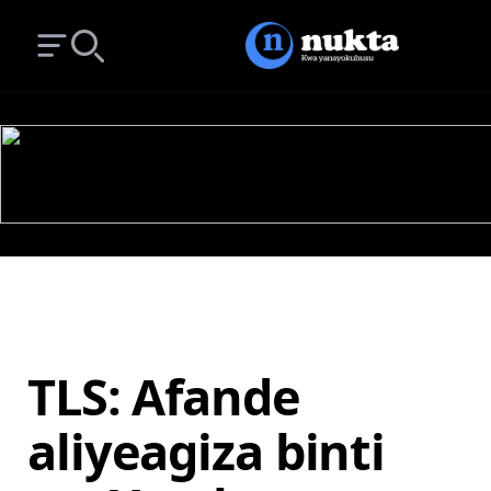
Open main menu
Search
TLS: Afande
aliyeagiza binti