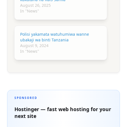
August 26, 2025
In "News"
Polisi yakamata watuhumiwa wanne
ubakaji wa binti Tanzania
August 9, 2024
In "News"
SPONSORED
Hostinger — fast web hosting for your
next site