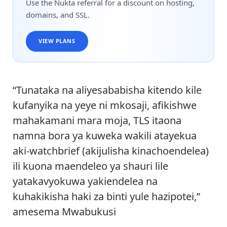
Use the Nukta referral for a discount on hosting,
domains, and SSL.
VIEW PLANS
“Tunataka na aliyesababisha kitendo kile
kufanyika na yeye ni mkosaji, afikishwe
mahakamani mara moja, TLS itaona
namna bora ya kuweka wakili atayekua
aki-watchbrief (akijulisha kinachoendelea)
ili kuona maendeleo ya shauri lile
yatakavyokuwa yakiendelea na
kuhakikisha haki za binti yule hazipotei,”
amesema Mwabukusi