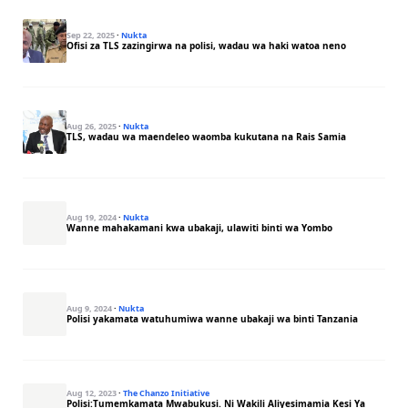
Sep 22, 2025
·
Nukta
Ofisi za TLS zazingirwa na polisi, wadau wa haki watoa neno
Aug 26, 2025
·
Nukta
TLS, wadau wa maendeleo waomba kukutana na Rais Samia
Aug 19, 2024
·
Nukta
Wanne mahakamani kwa ubakaji, ulawiti binti wa Yombo
Aug 9, 2024
·
Nukta
Polisi yakamata watuhumiwa wanne ubakaji wa binti Tanzania
Aug 12, 2023
·
The Chanzo Initiative
Polisi:Tumemkamata Mwabukusi. Ni Wakili Aliyesimamia Kesi Ya