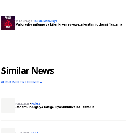
19 hours ago
·
Kelvin Makwinya
Maboresho mifumo ya kibenki yanavyoweza kuathiri uchumi Tanzania
Similar News
AI.NUKTA.CO.TZ/DISCOVER →
Jun 2, 2023
·
Nukta
Ifahamu ndege ya mizigo iliyonunuliwa na Tanzania