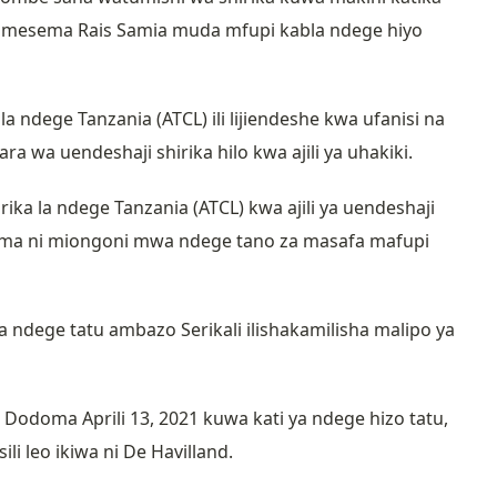
 amesema Rais Samia muda mfupi kabla ndege hiyo
la ndege Tanzania (ATCL) ili lijiendeshe kwa ufanisi na
 wa uendeshaji shirika hilo kwa ajili ya uhakiki.
ka la ndege Tanzania (ATCL) kwa ajili ya uendeshaji
ma ni miongoni mwa ndege tano za masafa mafupi
 ya ndege tatu ambazo Serikali ilishakamilisha malipo ya
ni Dodoma Aprili 13, 2021 kuwa kati ya ndege hizo tatu,
li leo ikiwa ni
De Havilland
.