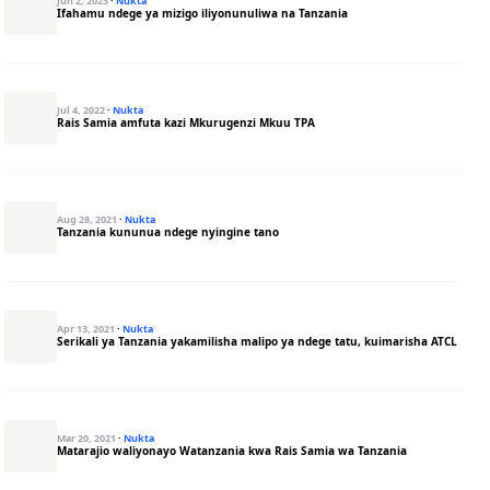
Jun 2, 2023
·
Nukta
Ifahamu ndege ya mizigo iliyonunuliwa na Tanzania
Jul 4, 2022
·
Nukta
Rais Samia amfuta kazi Mkurugenzi Mkuu TPA
Aug 28, 2021
·
Nukta
Tanzania kununua ndege nyingine tano
Apr 13, 2021
·
Nukta
Serikali ya Tanzania yakamilisha malipo ya ndege tatu, kuimarisha ATCL
Mar 20, 2021
·
Nukta
Matarajio waliyonayo Watanzania kwa Rais Samia wa Tanzania