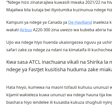
“Ndege hizo zinatarajiwa kuwasili mwaka 2021/22 na hi
Majaliwa bila kutaja bei iliyotumika kuzinunua ndege hi
Kampuni ya ndege ya Canada ya
De Havilland
inaeleza 
wakati
Airbus
A220-300 zina uwezo wa kubeba abiria ha
Ujio wa ndege hiyo huenda ukaiongezea nguvu ya ushin
safari zake za ndege za ndani na kimataifa ili kuchochea 
Kwa sasa ATCL inachuana vikali na Shirika la 
ndege ya FastJet kusitisha huduma zake miaka 
Hata hivyo, kumewa na maoni tofauti kuhusu ununuzi
kijamii wakieleza kuwa ununuzi wa ndege hauna tija kw
biashara hiyo iendelee ili kusaidia kukuza shughuli nyin