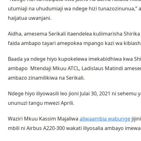
utumiaji na uhudumiaji wa ndege hizi tunazozinunua,”
haijatua uwanjani.
Aidha, amesema Serikali itaendelea kuliimarisha Shirika 
faida ambapo tayari amepokea mpango kazi wa kibiashara
Baada ya ndege hiyo kupokelewa imekabidhiwa kwa Shiri
ambapo Mtendaji Mkuu ATCL, Ladislaus Matindi amese
ambazo zinamilikiwa na Serikali.
Ndege hiyo iliyowasili leo jioni Julai 30, 2021 ni sehemu
ununuzi tangu mwezi Aprili.
Waziri Mkuu Kassim Majaliwa
aliwaambia wabunge
jiji
mbili ni Airbus A220-300 wakati iliyosalia ambayo imewasi