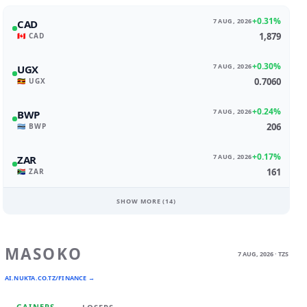
+0.31%
7 AUG, 2026
CAD
1,879
🇨🇦 CAD
+0.30%
7 AUG, 2026
UGX
0.7060
🇺🇬 UGX
+0.24%
7 AUG, 2026
BWP
206
🇧🇼 BWP
+0.17%
7 AUG, 2026
ZAR
161
🇿🇦 ZAR
SHOW MORE (
14
)
MASOKO
7 AUG, 2026 · TZS
AI.NUKTA.CO.TZ/FINANCE →
GAINERS