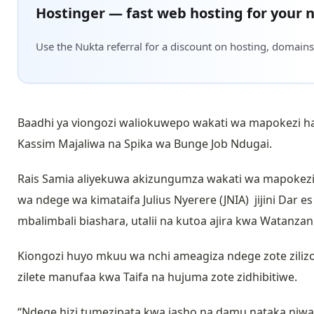
Hostinger — fast web hosting for your n
Use the Nukta referral for a discount on hosting, domains
Baadhi ya viongozi waliokuwepo wakati wa mapokezi h
Kassim Majaliwa na Spika wa Bunge Job Ndugai.
Rais Samia aliyekuwa akizungumza wakati wa mapokezi y
wa ndege wa kimataifa Julius Nyerere (JNIA) jijini Dar
mbalimbali biashara, utalii na kutoa ajira kwa Watanzan
Kiongozi huyo mkuu wa nchi ameagiza ndege zote zilizonu
zilete manufaa kwa Taifa na hujuma zote zidhibitiwe.
“Ndege hizi tumezipata kwa jasho na damu nataka niwa