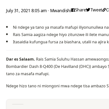
Share
Tweet
C
July 31, 2021 8:05 am · Mwandishi
Ni ndege ya tano ya masafa mafupi iliyonunuliwa na 
Rais Samia aagiza ndege hiyo zitunzwe ili ilete manu
Itasaidia kufungua fursa za biashara, utalii na ajira
Dar es Salaam.
Rais Samia Suluhu Hassan amewaongoza
Bombardier Dash 8-Q400 (De Havilland (DHC)) ambayo S
tano za masafa mafupi.
Ndege hizo tano ni miongoni mwa ndege tisa ambazo Se