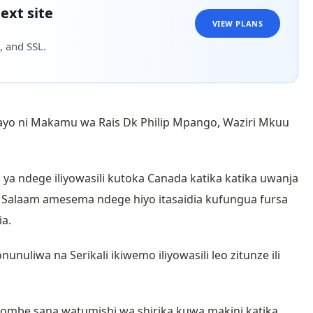
ext site
VIEW PLANS
, and SSL.
ayo ni Makamu wa Rais Dk Philip Mpango, Waziri Mkuu
a ndege iliyowasili kutoka Canada katika katika uwanja
 es Salaam amesema ndege hiyo itasaidia kufungua fursa
ia.
nuliwa na Serikali ikiwemo iliyowasili leo zitunze ili
ombe sana watumishi wa shirika kuwa makini katika