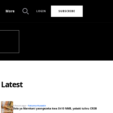
More
LOGIN
SUBSCRIBE
Search
Latest
3 hours ago
·
Fatuma Hussein
Dola ya Marekani yaongezeka kwa Sh10 NMB, yabaki tulivu CRDB