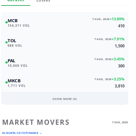
LOSERS
+13.89%
7 AUG, 2026
MCB
410
154,311 VOL
+7.91%
7 AUG, 2026
TOL
1,500
988 VOL
+3.45%
7 AUG, 2026
PAL
300
10,060 VOL
+3.25%
7 AUG, 2026
MKCB
3,810
1,711 VOL
SHOW MORE (
6
)
MARKET MOVERS
7 AUG, 2026
AI.NUKTA.CO.TZ/FINANCE →