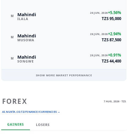
+5.56%
26 JUN, 2026
Mahindi
M
TZS 95,000
ILALA
+2.94%
26 JUN, 2026
Mahindi
M
TZS 87,500
MUSOMA
+0.91%
26 JUN, 2026
Mahindi
M
TZS 44,400
SONGWE
SHOW MORE MARKET PERFORMANCE
FOREX
7 AUG, 2026 · TZS
AI.NUKTA.CO.TZ/FINANCE/CURRENCIES →
GAINERS
LOSERS