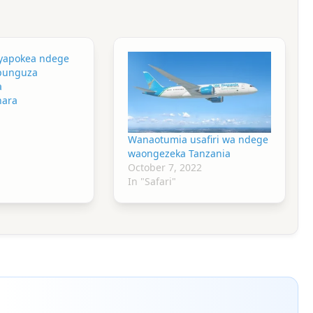
 yapokea ndege
upunguza
a
hara
Wanaotumia usafiri wa ndege
waongezeka Tanzania
October 7, 2022
In "Safari"