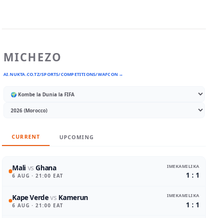
MICHEZO
AI.NUKTA.CO.TZ/SPORTS/COMPETITIONS/WAFCON →
CURRENT
UPCOMING
IMEKAMILIKA
Mali
vs
Ghana
1 : 1
6 AUG
· 21:00 EAT
IMEKAMILIKA
Kape Verde
vs
Kamerun
1 : 1
6 AUG
· 21:00 EAT