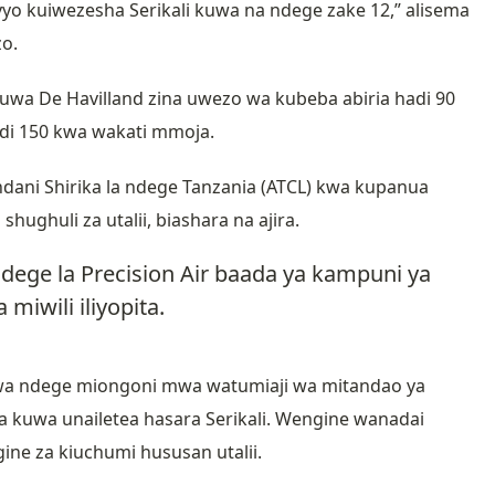
vyo kuiwezesha Serikali kuwa na ndege zake 12,” alisema
zo.
kuwa
De Havilland
zina uwezo wa kubeba abiria hadi 90
di 150 kwa wakati mmoja.
dani Shirika la ndege Tanzania (ATCL) kwa kupanua
shughuli za utalii, biashara na ajira.
ndege la Precision Air baada ya kampuni ya
miwili iliyopita.
 wa ndege miongoni mwa watumiaji wa mitandao ya
a kuwa unailetea hasara Serikali. Wengine wanadai
gine za kiuchumi hususan utalii.