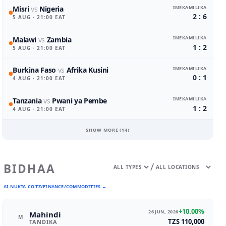
IMEKAMILIKA
Misri
vs
Nigeria
2 : 6
5 AUG
· 21:00 EAT
IMEKAMILIKA
Malawi
vs
Zambia
1 : 2
5 AUG
· 21:00 EAT
IMEKAMILIKA
Burkina Faso
vs
Afrika Kusini
0 : 1
4 AUG
· 21:00 EAT
IMEKAMILIKA
Tanzania
vs
Pwani ya Pembe
1 : 2
4 AUG
· 21:00 EAT
SHOW MORE (
14
)
/
BIDHAA
AI.NUKTA.CO.TZ/FINANCE/COMMODITIES →
+10.00%
26 JUN, 2026
Mahindi
M
TZS 110,000
TANDIKA