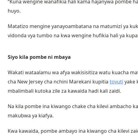
“Kuna wengine wanafikia hali kama hajanywa pombe hajis
huyo.
Matatizo mengine yanayoambatana na matumizi ya kuki
vidonda vya tumbo na kwa wengine hufikia hali ya kupata
Siyo kila pombe ni mbaya
Wakati wataalamu wa afya wakisisitiza watu kuacha ma
cha New Jersey cha nchini Marekani kupitia
tovuti
yake 
mbalimbali kutoka zile za kawaida hadi kali zaidi.
Na kila pombe ina kiwango chake cha kilevi ambacho 
makubwa ya kiafya.
Kwa kawaida, pombe ambayo ina kiwango cha kilevi zaidi 