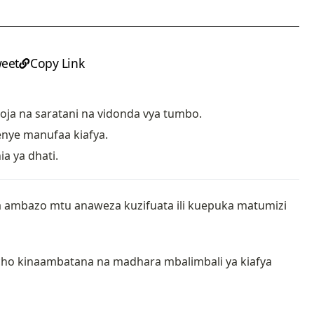
eet
Copy Link
oja na saratani na vidonda vya tumbo.
nye manufaa kiafya.
 ya dhati.
bia ambazo mtu anaweza kuzifuata ili kuepuka matumizi
icho kinaambatana na madhara mbalimbali ya kiafya