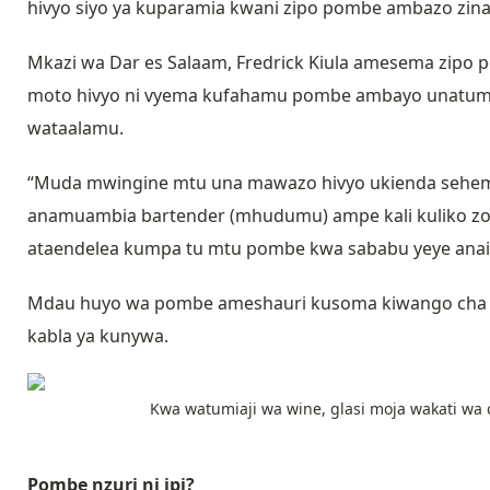
hivyo siyo ya kuparamia kwani zipo pombe ambazo zina h
Mkazi wa Dar es Salaam, Fredrick Kiula amesema zipo
moto hivyo ni vyema kufahamu pombe ambayo unatumia 
wataalamu.
“Muda mwingine mtu una mawazo hivyo ukienda sehem
anamuambia bartender (mhudumu) ampe kali kuliko z
ataendelea kumpa tu mtu pombe kwa sababu yeye anain
Mdau huyo wa pombe ameshauri kusoma kiwango cha k
kabla ya kunywa.
Kwa watumiaji wa wine, glasi moja wakati wa 
Pombe nzuri ni ipi?