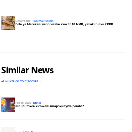
5 hours ago
·
Fatuma Hussein
Dola ya Marekani yaongezeka kwa Sh10 NMB, yabaki tulivu CRDB
Similar News
AI.NUKTA.CO.TZ/DISCOVER →
Feb 16, 2026
·
Nukta
Nini hutokea kichwani unapokunywa pombe?