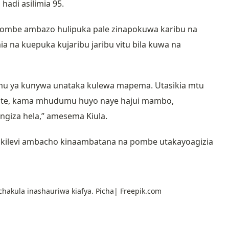
adi asilimia 95.
 pombe ambazo hulipuka pale zinapokuwa karibu na
na kuepuka kujaribu jaribu vitu bila kuwa na
u ya kunywa unataka kulewa mapema. Utasikia mtu
ote, kama mhudumu huyo naye hajui mambo,
giza hela,” amesema Kiula.
ilevi ambacho kinaambatana na pombe utakayoagizia
chakula inashauriwa kiafya. Picha| Freepik.com