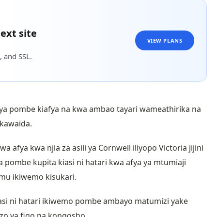
ext site
VIEW PLANS
, and SSL.
 ya pombe kiafya na kwa ambao tayari wameathirika na
 kawaida.
afya kwa njia za asili ya Cornwell iliyopo Victoria jijini
pombe kupita kiasi ni hatari kwa afya ya mtumiaji
mu ikiwemo kisukari.
asi ni hatari ikiwemo pombe ambayo matumizi yake
zo ya figo na kongosho.