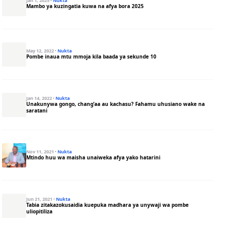
Jan 1, 2025
·
Nukta
Mambo ya kuzingatia kuwa na afya bora 2025
May 12, 2022
·
Nukta
Pombe inaua mtu mmoja kila baada ya sekunde 10
Jan 14, 2022
·
Nukta
Unakunywa gongo, chang’aa au kachasu? Fahamu uhusiano wake na
saratani
Nov 11, 2021
·
Nukta
Mtindo huu wa maisha unaiweka afya yako hatarini
Jun 21, 2021
·
Nukta
Tabia zitakazokusaidia kuepuka madhara ya unywaji wa pombe
uliopitiliza