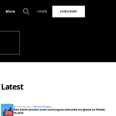
More
LOGIN
SUBSCRIBE
Search
Latest
40 minutes ago
·
Fatuma Hussein
Rais Samia azindua tume kuchunguza wahusika wa ghasia za Oktoba
29,2025