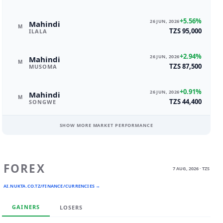
+5.56%
26 JUN, 2026
Mahindi
M
TZS 95,000
ILALA
+2.94%
26 JUN, 2026
Mahindi
M
TZS 87,500
MUSOMA
+0.91%
26 JUN, 2026
Mahindi
M
TZS 44,400
SONGWE
SHOW MORE MARKET PERFORMANCE
FOREX
7 AUG, 2026 · TZS
AI.NUKTA.CO.TZ/FINANCE/CURRENCIES →
GAINERS
LOSERS