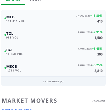
LOSERS
+13.89%
7 AUG, 2026
MCB
410
154,311 VOL
+7.91%
7 AUG, 2026
TOL
1,500
988 VOL
+3.45%
7 AUG, 2026
PAL
300
10,060 VOL
+3.25%
7 AUG, 2026
MKCB
3,810
1,711 VOL
SHOW MORE (
6
)
MARKET MOVERS
7 AUG, 2026
AI.NUKTA.CO.TZ/FINANCE →