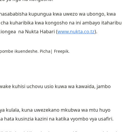
yanasababisha kupungua kwa uwezo wa ubongo, kwa
uu cha kuharibika kwa kongosho na ini ambayo itaharibu
iongea na Nukta Habari (
www.nukta.co.tz
).
ombe ikuendeshe. Picha| Freepik.
i wake kuhisi uchovu usio kuwa wa kawaida, jambo
ya kulala, kuna uwezekano mkubwa wa mtu huyo
ata kusinzia kazini na katika vyombo vya usafiri.