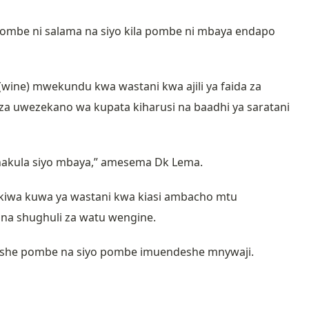
 pombe ni salama na siyo kila pombe ni mbaya endapo
.
ine) mwekundu kwa wastani kwa ajili ya faida za
 uwezekano wa kupata kiharusi na baadhi ya saratani
 chakula siyo mbaya,” amesema Dk Lema.
iwa kuwa ya wastani kwa kiasi ambacho mtu
 na shughuli za watu wengine.
deshe pombe na siyo pombe imuendeshe mnywaji.