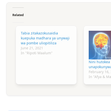
Related
Tabia zitakazokusaidia
kuepuka madhara ya unywaji
wa pombe uliopitiliza
June 21, 2021
In "Ripoti Maalum"
Nini hutokea
unapokunyw
February 16,
In "Afya & M