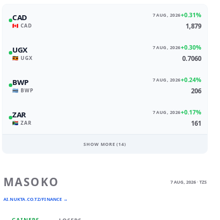
+0.31%
7 AUG, 2026
CAD
1,879
🇨🇦 CAD
+0.30%
7 AUG, 2026
UGX
0.7060
🇺🇬 UGX
+0.24%
7 AUG, 2026
BWP
206
🇧🇼 BWP
+0.17%
7 AUG, 2026
ZAR
161
🇿🇦 ZAR
SHOW MORE (
14
)
MASOKO
7 AUG, 2026 · TZS
AI.NUKTA.CO.TZ/FINANCE →
GAINERS