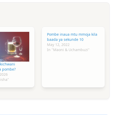
Pombe inaua mtu mmoja kila
baada ya sekunde 10
May 12, 2022
In "Maoni & Uchambuzi"
 kichwani
a pombe?
 2026
aisha"