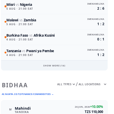
IMEKAMILIKA
Misri
vs
Nigeria
2 : 6
5 AUG
· 21:00 EAT
IMEKAMILIKA
Malawi
vs
Zambia
1 : 2
5 AUG
· 21:00 EAT
IMEKAMILIKA
Burkina Faso
vs
Afrika Kusini
0 : 1
4 AUG
· 21:00 EAT
IMEKAMILIKA
Tanzania
vs
Pwani ya Pembe
1 : 2
4 AUG
· 21:00 EAT
SHOW MORE (
14
)
/
BIDHAA
AI.NUKTA.CO.TZ/FINANCE/COMMODITIES →
+10.00%
26 JUN, 2026
Mahindi
M
TZS 110,000
TANDIKA