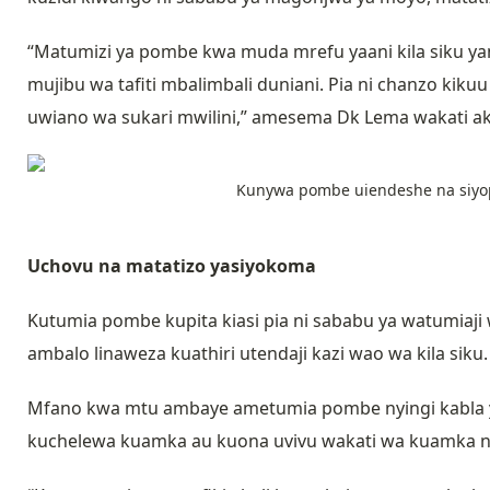
“Matumizi ya pombe kwa muda mrefu yaani kila siku 
mujibu wa tafiti mbalimbali duniani. Pia ni chanzo kik
uwiano wa sukari mwilini,” amesema Dk Lema wakati ak
Kunywa pombe uiendeshe na siyop
Uchovu na matatizo yasiyokoma
Kutumia pombe kupita kiasi pia ni sababu ya watumiaj
ambalo linaweza kuathiri utendaji kazi wao wa kila siku.
Mfano kwa mtu ambaye ametumia pombe nyingi kabla 
kuchelewa kuamka au kuona uvivu wakati wa kuamka na h