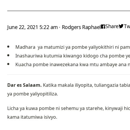
Share
Tw
June 22, 2021 5:22 am · Rodgers Raphael
Madhara ya matumizi ya pombe yaliyokithiri ni pam
Inashauriwa kutumia kiwango kidogo cha pombe ye
Kuacha pombe inawezekana kwa mtu ambaye ana nia
Dar es Salaam.
Katika makala iliyopita, tuliangazia ta
ya pombe yaliyopitiliza.
Licha ya kuwa pombe ni sehemu ya starehe, kinywaji h
kama itatumiwa isivyo.