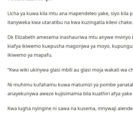
Licha ya kuwa kila mtu ana mapendeleo yake, siyo kila
itanyweka kwa utaratibu na kwa kuzingatia kilevi chake
Dk Elizabeth amesema inashauriwa mtu anywe mvinyo (w
kiafya ikiwemo kuepusha magonjwa ya moyo, kupunguza
ikiwemo ya mapafu.
“Kwa wiki ukinywa glasi mbili au glasi moja wakati wa
Ni muhimu kufahamu kuwa matumizi ya pombe yanatak
anayekunywa aweze kujisimamia bila kuathiri afya yake
Kwa lugha nyingine ni sawa na kusema, mnywaji aien