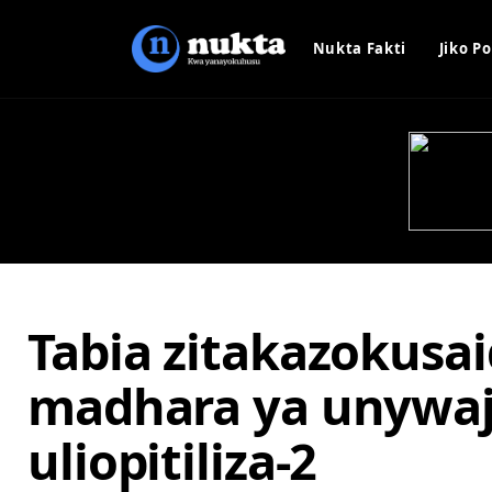
Nukta Fakti
Jiko Po
Tabia zitakazokusa
madhara ya unywa
uliopitiliza-2