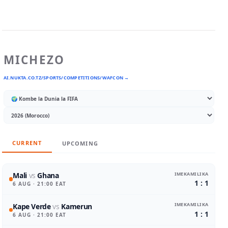
MICHEZO
AI.NUKTA.CO.TZ/SPORTS/COMPETITIONS/WAFCON →
CURRENT
UPCOMING
IMEKAMILIKA
Mali
vs
Ghana
1 : 1
6 AUG
· 21:00 EAT
IMEKAMILIKA
Kape Verde
vs
Kamerun
1 : 1
6 AUG
· 21:00 EAT