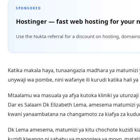
SPONSORED
Hostinger — fast web hosting for your n
Use the Nukta referral for a discount on hosting, domains
Katika makala haya, tunaangazia madhara ya matumizi
unywaji wa pombe, nini wafanye ili kurudi katika hali ya
Mtaalamu wa masuala ya afya kutoka kliniki ya utunzaji wa 
Dar es Salaam Dk Elizabeth Lema, amesema matumizi ya 
kwani yanaambatana na changamoto za kiafya za kudu
Dk Lema amesema, matumizi ya kitu chochote kuzidi ki
kuzidi kiwango ni sababu ya magonjwa ya moyo, matati