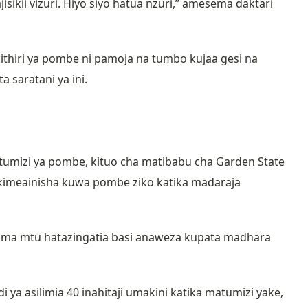
ikii vizuri. Hiyo siyo hatua nzuri,” amesema daktari
thiri ya pombe ni pamoja na tumbo kujaa gesi na
 saratani ya ini.
tumizi ya pombe, kituo cha matibabu cha Garden State
kimeainisha kuwa pombe ziko katika madaraja
kama mtu hatazingatia basi anaweza kupata madhara
ya asilimia 40 inahitaji umakini katika matumizi yake,