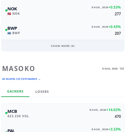
+0.53%
8 AUG, 2026
NOK
277
🇳🇴 NOK
+0.43%
8 AUG, 2026
BWP
207
🇧🇼 BWP
SHOW MORE (
9
)
MASOKO
8 AUG, 2026 · TZS
AI.NUKTA.CO.TZ/FINANCE →
GAINERS
LOSERS
+14.63%
8 AUG, 2026
MCB
470
423,330 VOL
+3.33%
8 AUG, 2026
PAL