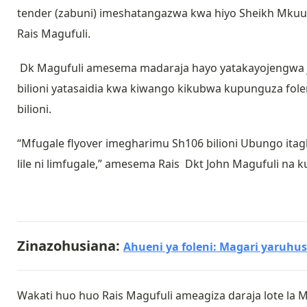
tender (zabuni) imeshatangazwa kwa hiyo Sheikh Mkuu h
Rais Magufuli.
Dk Magufuli amesema madaraja hayo yatakayojengwa jiji
bilioni yatasaidia kwa kiwango kikubwa kupunguza fol
bilioni.
“Mfugale flyover imegharimu Sh106 bilioni Ubungo itag
lile ni limfugale,” amesema Rais Dkt John Magufuli na
Zinazohusiana:
Ahueni ya foleni: Magari yaruhus
Wakati huo huo Rais Magufuli ameagiza daraja lote la 