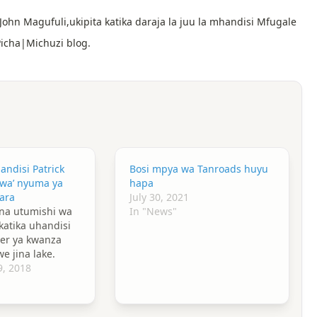
hn Magufuli,ukipita katika daraja la juu la mhandisi Mfugale
Picha|Michuzi blog.
ndisi Patrick
Bosi mpya wa Tanroads huyu
hwa’ nyuma ya
hapa
zara
July 30, 2021
na utumishi wa
In "News"
atika uhandisi
ver ya kwanza
e jina lake.
, 2018