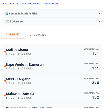
AI.NUKTA.CO.TZ/SPORTS/COMPETITIONS/WAFCON →
CURRENT
UPCOMING
IMEKAMILIKA
Mali
vs
Ghana
1 : 1
6 AUG
· 21:00 EAT
IMEKAMILIKA
Kape Verde
vs
Kamerun
1 : 1
6 AUG
· 21:00 EAT
IMEKAMILIKA
Misri
vs
Nigeria
2 : 6
5 AUG
· 21:00 EAT
IMEKAMILIKA
Malawi
vs
Zambia
1 : 2
5 AUG
· 21:00 EAT
IMEKAMILIKA