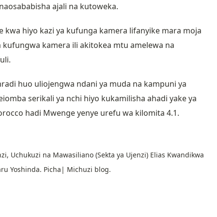
naosababisha ajali na kutoweka.
 kwa hiyo kazi ya kufunga kamera lifanyike mara moja
a kufungwa kamera ili akitokea mtu amelewa na
li.
 mradi huo uliojengwa ndani ya muda na kampuni ya
iomba serikali ya nchi hiyo kukamilisha ahadi yake ya
orocco hadi Mwenge yenye urefu wa kilomita 4.1.
i, Uchukuzi na Mawasiliano (Sekta ya Ujenzi) Elias Kwandikwa
ru Yoshinda. Picha| Michuzi blog.