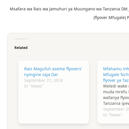
Msafara wa Rais wa Jamuhuri ya Muungano wa Tanzania Dkt Jo
(flyover Mfugale) 
Related
Rais Magufuli asema ‘flyovers’
Mfahamu mha
nyingine zaja Dar
Mfugale ‘kic
September 27, 2018
flyover ya Ta
In "News"
Weledi wake 
muda mrefu k
wafanya flyo
Tanzania ipew
September 29
In "News"