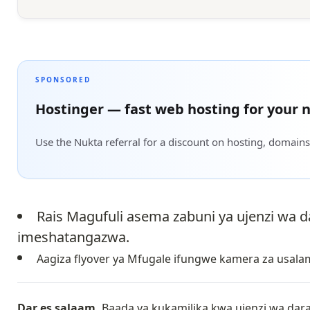
SPONSORED
Hostinger — fast web hosting for your n
Use the Nukta referral for a discount on hosting, domains
Rais Magufuli asema zabuni ya ujenzi wa da
imeshatangazwa.
Aagiza flyover ya Mfugale ifungwe kamera za usalam
Dar es salaam.
Baada ya kukamilika kwa ujenzi wa daraj