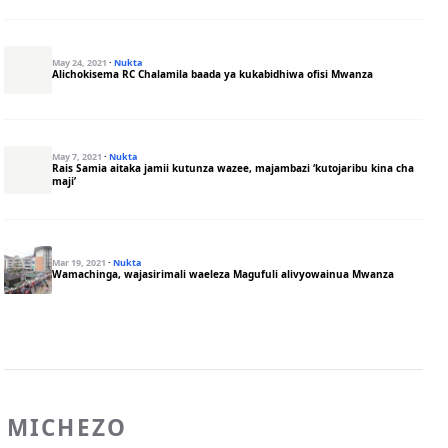
May 24, 2021
·
Nukta
Alichokisema RC Chalamila baada ya kukabidhiwa ofisi Mwanza
May 7, 2021
·
Nukta
Rais Samia aitaka jamii kutunza wazee, majambazi ‘kutojaribu kina cha
maji’
Mar 19, 2021
·
Nukta
Wamachinga, wajasirimali waeleza Magufuli alivyowainua Mwanza
MICHEZO