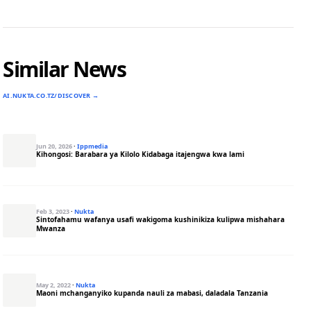
Similar News
AI.NUKTA.CO.TZ/DISCOVER →
Jun 20, 2026
·
Ippmedia
Kihongosi: Barabara ya Kilolo Kidabaga itajengwa kwa lami
Feb 3, 2023
·
Nukta
Sintofahamu wafanya usafi wakigoma kushinikiza kulipwa mishahara
Mwanza
May 2, 2022
·
Nukta
Maoni mchanganyiko kupanda nauli za mabasi, daladala Tanzania