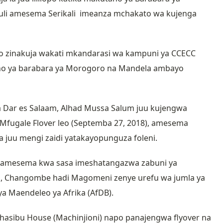
fuli amesema Serikali imeanza mchakato wa kujenga
yo zinakuja wakati mkandarasi wa kampuni ya CCECC
tano ya barabara ya Morogoro na Mandela ambayo
wa Dar es Salaam, Alhad Mussa Salum juu kujengwa
 Mfugale Flover leo (Septemba 27, 2018), amesema
ya juu mengi zaidi yatakayopunguza foleni.
i amesema kwa sasa imeshatangazwa zabuni ya
i, Changombe hadi Magomeni zenye urefu wa jumla ya
a Maendeleo ya Afrika (AfDB).
a Mhasibu House (Machinjioni) napo panajengwa flyover na