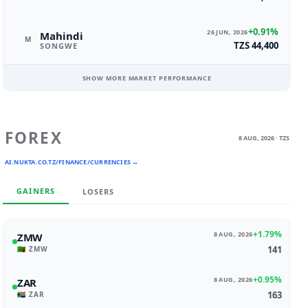
+0.91%
26 JUN, 2026
Mahindi
M
TZS 44,400
SONGWE
SHOW MORE MARKET PERFORMANCE
FOREX
8 AUG, 2026 · TZS
AI.NUKTA.CO.TZ/FINANCE/CURRENCIES →
GAINERS
LOSERS
+1.79%
8 AUG, 2026
ZMW
141
🇿🇲 ZMW
+0.95%
8 AUG, 2026
ZAR
163
🇿🇦 ZAR