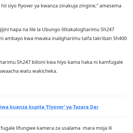
ii siyo flyover ya kwanza zinakuja zingine,” amesema
ni hapa na lile la Ubungo lilitakalogharimu Sh247
eni ambayo kwa mwaka inaligharimu taifa takriban Sh400
harimu Sh247 bilioni kwa hiyo kama haka ni kamfugale
 kuwaacha watu wakicheka.
iwa kuanza kupita ‘Flyover’ ya Tazara Dar
Mfugale lifungwe kamera za usalama mara moja ili