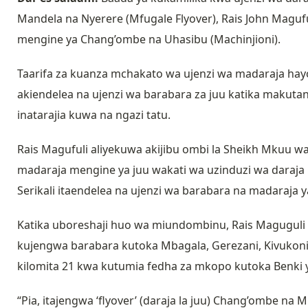
Mandela na Nyerere (Mfugale Flyover), Rais John Magu
mengine ya Chang’ombe na Uhasibu (Machinjioni).
Taarifa za kuanza mchakato wa ujenzi wa madaraja ha
akiendelea na ujenzi wa barabara za juu katika maku
inatarajia kuwa na ngazi tatu.
Rais Magufuli aliyekuwa akijibu ombi la Sheikh Mkuu 
madaraja mengine ya juu wakati wa uzinduzi wa daraja
Serikali itaendelea na ujenzi wa barabara na madaraja 
Katika uboreshaji huo wa miundombinu, Rais Magugul
kujengwa barabara kutoka Mbagala, Gerezani, Kivukon
kilomita 21 kwa kutumia fedha za mkopo kutoka Benki y
“Pia, itajengwa ‘flyover’ (daraja la juu) Chang’ombe n