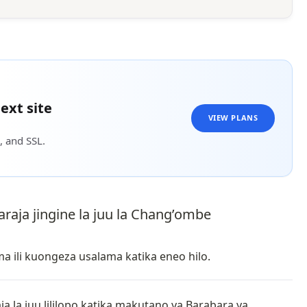
ext site
VIEW PLANS
, and SSL.
raja jingine la juu la Chang’ombe
a ili kuongeza usalama katika eneo hilo.
a la juu lililopo katika makutano ya Barabara ya