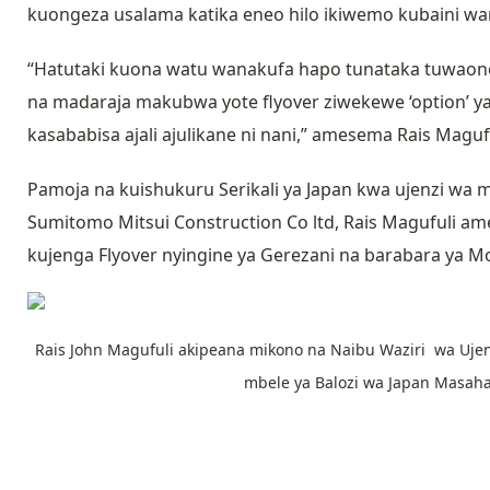
kuongeza usalama katika eneo hilo ikiwemo kubaini wa
“Hatutaki kuona watu wanakufa hapo tunataka tuwaone
na madaraja makubwa yote flyover ziwekewe ‘option’ y
kasababisa ajali ajulikane ni nani,” amesema
Rais Magufu
Pamoja na kuishukuru Serikali ya Japan kwa ujenzi wa
Sumitomo Mitsui Construction Co ltd, Rais Magufuli ame
kujenga Flyover nyingine ya Gerezani na barabara ya M
Rais John Magufuli akipeana mikono na Naibu Waziri wa Ujenz
mbele ya Balozi wa Japan Masaha