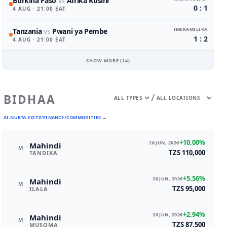
Burkina Faso
vs
Afrika Kusini
0 : 1
4 AUG
· 21:00 EAT
IMEKAMILIKA
Tanzania
vs
Pwani ya Pembe
1 : 2
4 AUG
· 21:00 EAT
SHOW MORE (
14
)
/
BIDHAA
AI.NUKTA.CO.TZ/FINANCE/COMMODITIES →
+10.00%
26 JUN, 2026
Mahindi
M
TZS 110,000
TANDIKA
+5.56%
26 JUN, 2026
Mahindi
M
TZS 95,000
ILALA
+2.94%
26 JUN, 2026
Mahindi
M
TZS 87,500
MUSOMA