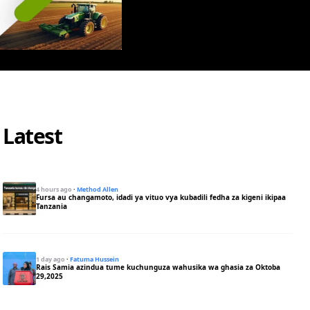
Latest
4 hours ago
·
Method Allen
Fursa au changamoto, idadi ya vituo vya kubadili fedha za kigeni ikipaa
Tanzania
1 day ago
·
Fatuma Hussein
Rais Samia azindua tume kuchunguza wahusika wa ghasia za Oktoba
29,2025