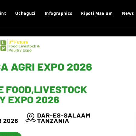
int
Uchaguzi
Infographics
Ripoti Maalum
News