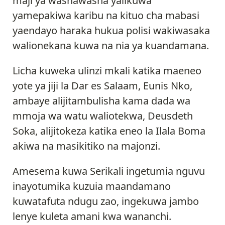
maji ya washawasha yalikuwa
yamepakiwa karibu na kituo cha mabasi
yaendayo haraka hukua polisi wakiwasaka
walionekana kuwa na nia ya kuandamana.
Licha kuweka ulinzi mkali katika maeneo
yote ya jiji la Dar es Salaam, Eunis Nko,
ambaye alijitambulisha kama dada wa
mmoja wa watu waliotekwa, Deusdeth
Soka, alijitokeza katika eneo la Ilala Boma
akiwa na masikitiko na majonzi.
Amesema kuwa Serikali ingetumia nguvu
inayotumika kuzuia maandamano
kuwatafuta ndugu zao, ingekuwa jambo
lenye kuleta amani kwa wananchi.