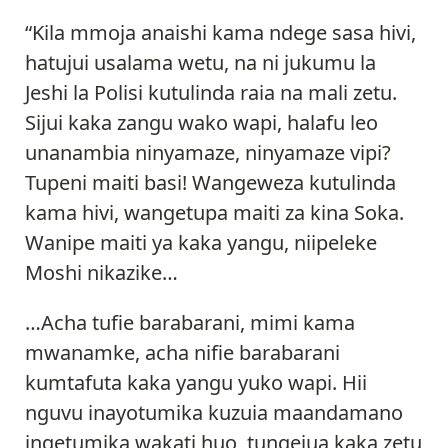
“Kila mmoja anaishi kama ndege sasa hivi,
hatujui usalama wetu, na ni jukumu la
Jeshi la Polisi kutulinda raia na mali zetu.
Sijui kaka zangu wako wapi, halafu leo
unanambia ninyamaze, ninyamaze vipi?
Tupeni maiti basi! Wangeweza kutulinda
kama hivi, wangetupa maiti za kina Soka.
Wanipe maiti ya kaka yangu, niipeleke
Moshi nikazike…
…Acha tufie barabarani, mimi kama
mwanamke, acha nifie barabarani
kumtafuta kaka yangu yuko wapi. Hii
nguvu inayotumika kuzuia maandamano
ingetumika wakati huo, tungejua kaka zetu