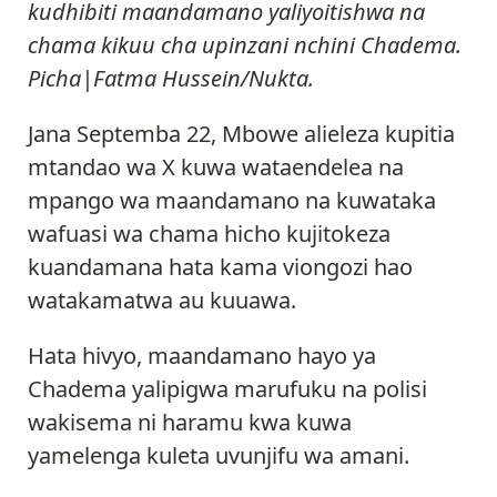
kudhibiti maandamano yaliyoitishwa na
chama kikuu cha upinzani nchini Chadema.
Picha|Fatma Hussein/Nukta.
Jana Septemba 22, Mbowe alieleza kupitia
mtandao wa X kuwa wataendelea na
mpango wa maandamano na kuwataka
wafuasi wa chama hicho kujitokeza
kuandamana hata kama viongozi hao
watakamatwa au kuuawa.
Hata hivyo, maandamano hayo ya
Chadema yalipigwa marufuku na polisi
wakisema ni haramu kwa kuwa
yamelenga kuleta uvunjifu wa amani.