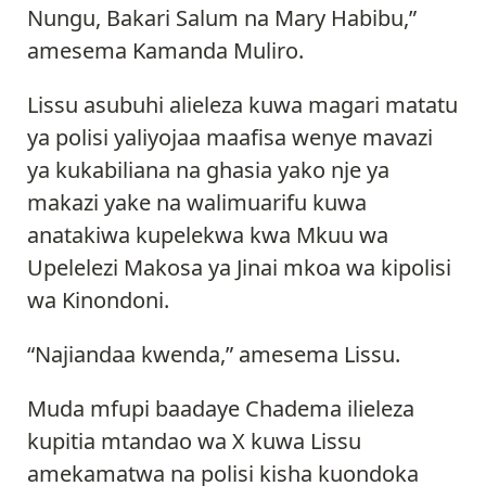
Nungu, Bakari Salum na Mary Habibu,”
amesema Kamanda Muliro.
Lissu asubuhi alieleza kuwa magari matatu
ya polisi yaliyojaa maafisa wenye mavazi
ya kukabiliana na ghasia yako nje ya
makazi yake na walimuarifu kuwa
anatakiwa kupelekwa kwa Mkuu wa
Upelelezi Makosa ya Jinai mkoa wa kipolisi
wa Kinondoni.
“Najiandaa kwenda,” amesema Lissu.
Muda mfupi baadaye Chadema ilieleza
kupitia mtandao wa X kuwa Lissu
amekamatwa na polisi kisha kuondoka