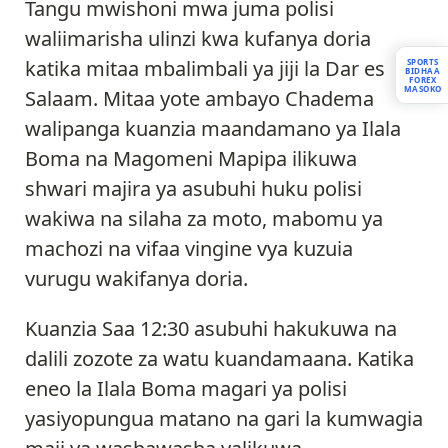
Tangu mwishoni mwa juma polisi
waliimarisha ulinzi kwa kufanya doria
katika mitaa mbalimbali ya jiji la Dar es
SPORTS
BIDHAA
FOREX
MASOKO
Salaam. Mitaa yote ambayo Chadema
walipanga kuanzia maandamano ya Ilala
Boma na Magomeni Mapipa ilikuwa
shwari majira ya asubuhi huku polisi
wakiwa na silaha za moto, mabomu ya
machozi na vifaa vingine vya kuzuia
vurugu wakifanya doria.
Kuanzia Saa 12:30 asubuhi hakukuwa na
dalili zozote za watu kuandamaana. Katika
eneo la Ilala Boma magari ya polisi
yasiyopungua matano na gari la kumwagia