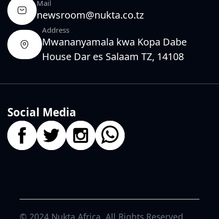
Mail
newsroom@nukta.co.tz
Address
Mwananyamala kwa Kopa Dabe
House Dar es Salaam TZ, 14108
Social Media
© 2024
Nukta Africa
. All Rights Reserved.