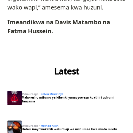
wako wapi,” amesema kwa huzuni.
Imeandikwa na Davis Matambo na
Fatma Hussein.
Latest
15 hours ago
·
Kelvin Makwinya
Maboresho mifumo ya kibenki yanavyoweza kuathiri uchumi
Tanzania
20 hours ago
·
Method Allen
Hatari inayowakabili watumiaji wa mshumaa kwa muda mrefu