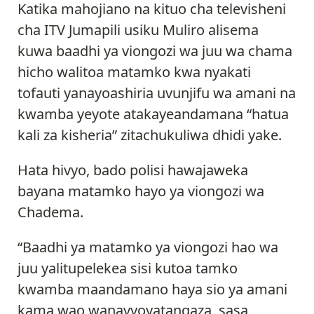
Katika mahojiano na kituo cha televisheni
cha ITV Jumapili usiku Muliro alisema
kuwa baadhi ya viongozi wa juu wa chama
hicho walitoa matamko kwa nyakati
tofauti yanayoashiria uvunjifu wa amani na
kwamba yeyote atakayeandamana “hatua
kali za kisheria” zitachukuliwa dhidi yake.
Hata hivyo, bado polisi hawajaweka
bayana matamko hayo ya viongozi wa
Chadema.
“Baadhi ya matamko ya viongozi hao wa
juu yalitupelekea sisi kutoa tamko
kwamba maandamano haya sio ya amani
kama wao wanavyoyatangaza, sasa