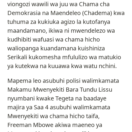
viongozi wawili wa juu wa Chama cha
Demokrasia na Maendeleo (Chadema) kwa
tuhuma za kukiuka agizo la kutofanya
maandamano, ikiwa ni mwendelezo wa
kudhibiti wafuasi wa chama hicho
waliopanga kuandamana kuishiniza
Serikali kukomesha mfululizo wa matukio
ya kutekwa na kuuawa kwa watu nchini.
Mapema leo asubuhi polisi walimkamata
Makamu Mwenyekiti Bara Tundu Lissu
nyumbani kwake Tegeta na baadaye
majira ya Saa 4 asubuhi walimkamata
Mwenyekiti wa chama hicho taifa,
Freeman Mbowe akiwa maeneo ya