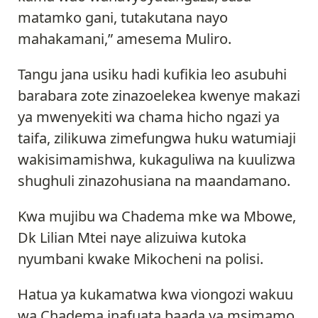
matamko gani, tutakutana nayo
mahakamani,” amesema Muliro.
Tangu jana usiku hadi kufikia leo asubuhi
barabara zote zinazoelekea kwenye makazi
ya mwenyekiti wa chama hicho ngazi ya
taifa, zilikuwa zimefungwa huku watumiaji
wakisimamishwa, kukaguliwa na kuulizwa
shughuli zinazohusiana na maandamano.
Kwa mujibu wa Chadema mke wa Mbowe,
Dk Lilian Mtei naye alizuiwa kutoka
nyumbani kwake Mikocheni na polisi.
Hatua ya kukamatwa kwa viongozi wakuu
wa Chadema inafuata baada ya msimamo