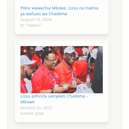
Polisi wawachia Mbowe, Lissu na mamia
ya wafuasi wa Chadema
August 13, 2024
In "Habari"
Lissu ashinda uenyekiti Chadema –
Mbowe
January 22, 2025
Similar post