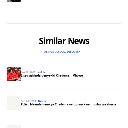
Similar News
AI.NUKTA.CO.TZ/DISCOVER →
Jan 22, 2025
·
Nukta
Lissu ashinda uenyekiti Chadema – Mbowe
Sep 26, 2024
·
Nukta
Polisi: Maandamano ya Chadema yalizuiwa kwa mujibu wa sheria