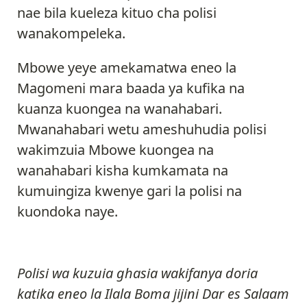
nae bila kueleza kituo cha polisi
wanakompeleka.
Mbowe yeye amekamatwa eneo la
Magomeni mara baada ya kufika na
kuanza kuongea na wanahabari.
Mwanahabari wetu ameshuhudia polisi
wakimzuia Mbowe kuongea na
wanahabari kisha kumkamata na
kumuingiza kwenye gari la polisi na
kuondoka naye.
Polisi wa kuzuia ghasia wakifanya doria
katika eneo la Ilala Boma jijini Dar es Salaam