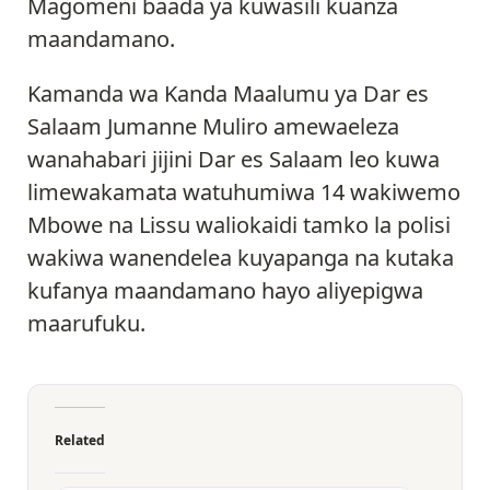
Magomeni baada ya kuwasili kuanza
maandamano.
Kamanda wa Kanda Maalumu ya Dar es
Salaam Jumanne Muliro amewaeleza
wanahabari jijini Dar es Salaam leo kuwa
limewakamata watuhumiwa 14 wakiwemo
Mbowe na Lissu waliokaidi tamko la polisi
wakiwa wanendelea kuyapanga na kutaka
kufanya maandamano hayo aliyepigwa
maarufuku.
Related