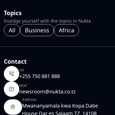
Topics
Inuldge yourself with the topics in Nukta
All
Business
Africa
Contact
Tel
+255 750 881 888
Mail
newsroom@nukta.co.tz
Address
Mwananyamala kwa Kopa Dabe
House Dar es Salaam TZ, 14108