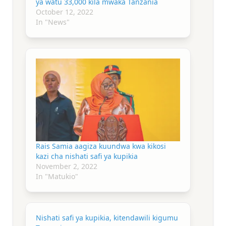
ya watu 33,000 kila mwaka Tanzania
October 12, 2022
In "News"
Rais Samia aagiza kuundwa kwa kikosi
kazi cha nishati safi ya kupikia
November 2, 2022
In "Matukio"
Nishati safi ya kupikia, kitendawili kigumu