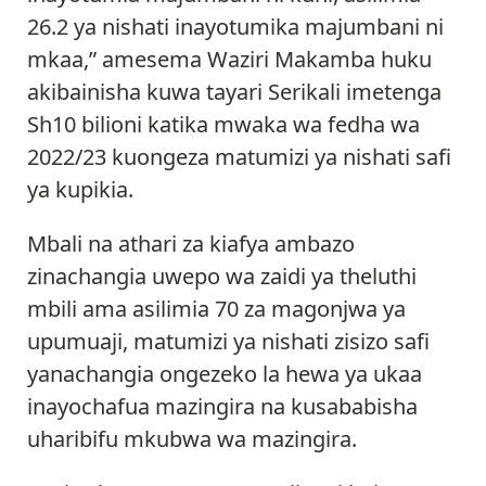
26.2 ya nishati inayotumika majumbani ni
mkaa,” amesema Waziri Makamba huku
akibainisha kuwa tayari Serikali imetenga
Sh10 bilioni katika mwaka wa fedha wa
2022/23 kuongeza matumizi ya nishati safi
ya kupikia.
Mbali na athari za kiafya ambazo
zinachangia uwepo wa zaidi ya theluthi
mbili ama asilimia 70 za magonjwa ya
upumuaji, matumizi ya nishati zisizo safi
yanachangia ongezeko la hewa ya ukaa
inayochafua mazingira na kusababisha
uharibifu mkubwa wa mazingira.