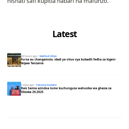
nishati safi kupitia habari na mafunzo.
Latest
20 hours ago
·
Method Allen
Fursa au changamoto, idadi ya vituo vya kubadili fedha za kigeni
ikipaa Tanzania
2 days ago
·
Fatuma Hussein
Rais Samia azindua tume kuchunguza wahusika wa ghasia za
Oktoba 29,2025