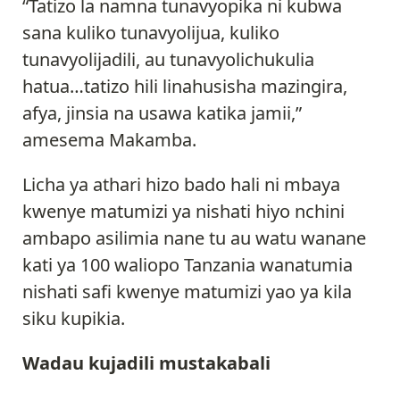
“Tatizo la namna tunavyopika ni kubwa
sana kuliko tunavyolijua, kuliko
tunavyolijadili, au tunavyolichukulia
hatua…tatizo hili linahusisha mazingira,
afya, jinsia na usawa katika jamii,”
amesema Makamba.
Licha ya athari hizo bado hali ni mbaya
kwenye matumizi ya nishati hiyo nchini
ambapo asilimia nane tu au watu wanane
kati ya 100 waliopo Tanzania wanatumia
nishati safi kwenye matumizi yao ya kila
siku kupikia.
Wadau kujadili mustakabali