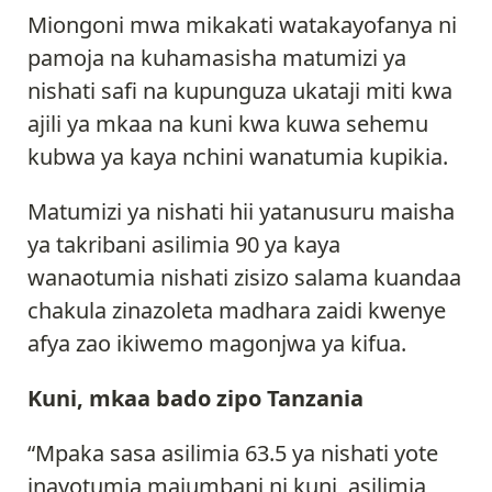
Miongoni mwa mikakati watakayofanya ni
pamoja na kuhamasisha matumizi ya
nishati safi na kupunguza ukataji miti kwa
ajili ya mkaa na kuni kwa kuwa sehemu
kubwa ya kaya nchini wanatumia kupikia.
Matumizi ya nishati hii yatanusuru maisha
ya takribani asilimia 90 ya kaya
wanaotumia nishati zisizo salama kuandaa
chakula zinazoleta madhara zaidi kwenye
afya zao ikiwemo magonjwa ya kifua.
Kuni, mkaa bado zipo Tanzania
“Mpaka sasa asilimia 63.5 ya nishati yote
inayotumia majumbani ni kuni, asilimia