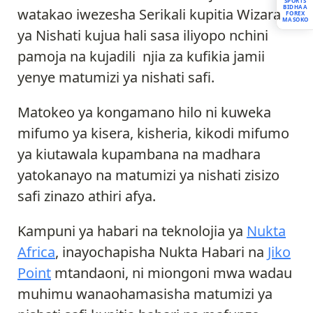
SPORTS
BIDHAA
watakao iwezesha Serikali kupitia Wizara
FOREX
MASOKO
ya Nishati kujua hali sasa iliyopo nchini
pamoja na kujadili njia za kufikia jamii
yenye matumizi ya nishati safi.
Matokeo ya kongamano hilo ni kuweka
mifumo ya kisera, kisheria, kikodi mifumo
ya kiutawala kupambana na madhara
yatokanayo na matumizi ya nishati zisizo
safi zinazo athiri afya.
Kampuni ya habari na teknolojia ya
Nukta
Africa
, inayochapisha Nukta Habari na
Jiko
Point
mtandaoni, ni miongoni mwa wadau
muhimu wanaohamasisha matumizi ya