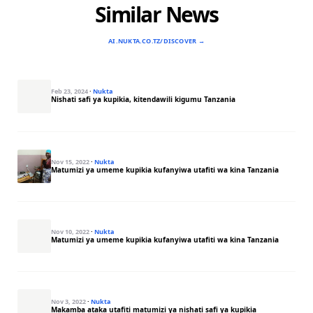
Similar News
AI.NUKTA.CO.TZ/DISCOVER →
Feb 23, 2024
·
Nukta
Nishati safi ya kupikia, kitendawili kigumu Tanzania
Nov 15, 2022
·
Nukta
Matumizi ya umeme kupikia kufanyiwa utafiti wa kina Tanzania
Nov 10, 2022
·
Nukta
Matumizi ya umeme kupikia kufanyiwa utafiti wa kina Tanzania
Nov 3, 2022
·
Nukta
Makamba ataka utafiti matumizi ya nishati safi ya kupikia