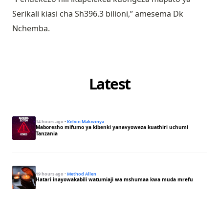
Serikali kiasi cha Sh396.3 bilioni,” amesema Dk
Nchemba.
Latest
14 hours ago
·
Kelvin Makwinya
Maboresho mifumo ya kibenki yanavyoweza kuathiri uchumi
Tanzania
19 hours ago
·
Method Allen
Hatari inayowakabili watumiaji wa mshumaa kwa muda mrefu