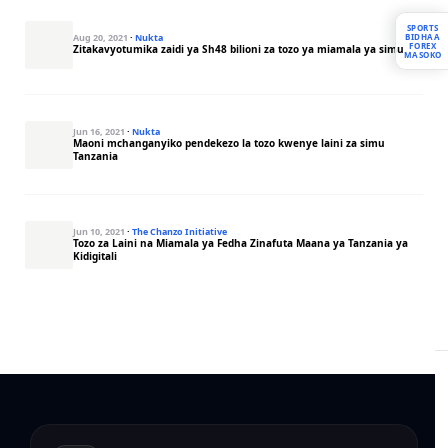
SPORTS
BIDHAA
Aug 20, 2021
·
Nukta
FOREX
Zitakavyotumika zaidi ya Sh48 bilioni za tozo ya miamala ya simu
MASOKO
Jun 16, 2021
·
Nukta
Maoni mchanganyiko pendekezo la tozo kwenye laini za simu
Tanzania
Jun 10, 2021
·
The Chanzo Initiative
Tozo za Laini na Miamala ya Fedha Zinafuta Maana ya Tanzania ya
Kidigitali