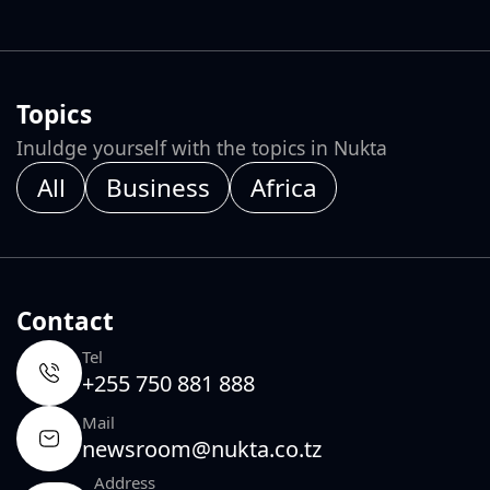
Topics
Inuldge yourself with the topics in Nukta
All
Business
Africa
Contact
Tel
+255 750 881 888
Mail
newsroom@nukta.co.tz
Address