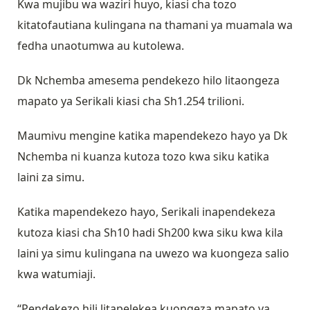
Kwa mujibu wa waziri huyo, kiasi cha tozo
kitatofautiana kulingana na thamani ya muamala wa
fedha unaotumwa au kutolewa.
Dk Nchemba amesema pendekezo hilo litaongeza
mapato ya Serikali kiasi cha Sh1.254 trilioni.
Maumivu mengine katika mapendekezo hayo ya Dk
Nchemba ni kuanza kutoza tozo kwa siku katika
laini za simu.
Katika mapendekezo hayo, Serikali inapendekeza
kutoza kiasi cha Sh10 hadi Sh200 kwa siku kwa kila
laini ya simu kulingana na uwezo wa kuongeza salio
kwa watumiaji.
“Pendekezo hili litapelekea kuongeza mapato ya