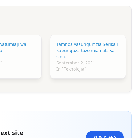
watumiaji wa
Tamnoa yazungumzia Serikali
a
kupunguza tozo miamala ya
simu
a"
September 2, 2021
In "Teknolojia"
ext site
VIEW PLANS