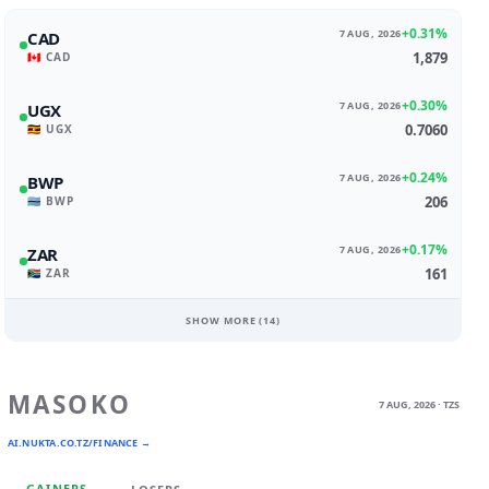
+0.31%
7 AUG, 2026
CAD
1,879
🇨🇦 CAD
+0.30%
7 AUG, 2026
UGX
0.7060
🇺🇬 UGX
+0.24%
7 AUG, 2026
BWP
206
🇧🇼 BWP
+0.17%
7 AUG, 2026
ZAR
161
🇿🇦 ZAR
SHOW MORE (
14
)
MASOKO
7 AUG, 2026 · TZS
AI.NUKTA.CO.TZ/FINANCE →
GAINERS