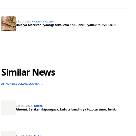
8 hours ago
·
Fatuma Hussein
Dola ya Marekani yaongezeka kwa Sh10 NMB, yabaki tulivu CRDB
Similar News
AI.NUKTA.CO.TZ/DISCOVER →
Sep 20, 2022
·
Nukta
Ahueni: Serikali ikipunguza, kufuta baadhi ya tozo za simu, benki