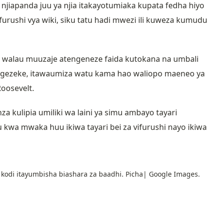
jiapanda juu ya njia itakayotumiaka kupata fedha hiyo
furushi vya wiki, siku tatu hadi mwezi ili kuweza kumudu
i walau muuzaje atengeneze faida kutokana na umbali
ongezeke, itawaumiza watu kama hao waliopo maeneo ya
Roosevelt.
kulipia umiliki wa laini ya simu ambayo tayari
wa mwaka huu ikiwa tayari bei za vifurushi nayo ikiwa
kodi itayumbisha biashara za baadhi. Picha| Google Images.