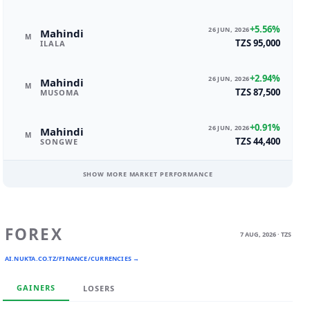
+5.56%
26 JUN, 2026
Mahindi
M
TZS 95,000
ILALA
+2.94%
26 JUN, 2026
Mahindi
M
TZS 87,500
MUSOMA
+0.91%
26 JUN, 2026
Mahindi
M
TZS 44,400
SONGWE
SHOW MORE MARKET PERFORMANCE
FOREX
7 AUG, 2026 · TZS
AI.NUKTA.CO.TZ/FINANCE/CURRENCIES →
GAINERS
LOSERS