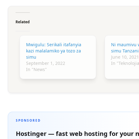
Related
Mwigulu: Serikali itafanyia
Ni maumivu 
kazi malalamiko ya tozo za
simu Tanzani
simu
June 10, 2021
September 1, 2022
In "Teknoloji
In "News"
SPONSORED
Hostinger — fast web hosting for your n