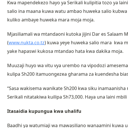
Kwa mapendekezo hayo ya Serikali kulipitia tozo ya la
salio ina maana kuwa watu ambao huweka salio kubwa 
kuliko ambaye huweka mara moja moja.
Mjasiliamali wa mtandaoni kutoka jijini Dar es Salaa
(
www.nukta.co.tz
) kuwa yeye huweka salio mara kwa mar
yake hapaswi kukosa mtandao hata kwa dakika moja.
Muuzaji huyo wa vitu vya urembo na vipodozi amesema i
kulipa Sh200 itamuongezea gharama za kuendesha biasha
“Sasa wakisema wanikate Sh200 kwa siku inamaanisha n
Serikali nitatakiwa kuilipa Sh73,000. Haya una laini mbi
Itasaidia kupungua kwa uhalifu
Baadhi ya watumiaji wa mawasiliano wanaamini kuwa ua