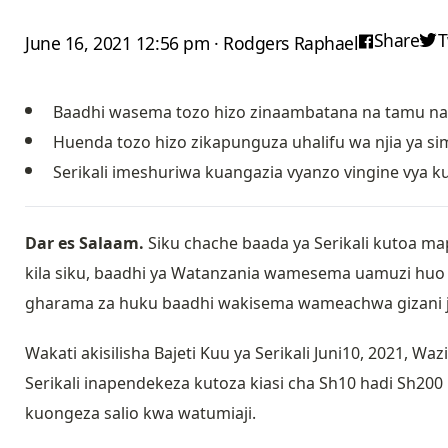
Share
T
June 16, 2021 12:56 pm · Rodgers Raphael
Baadhi wasema tozo hizo zinaambatana na tamu n
Huenda tozo hizo zikapunguza uhalifu wa njia ya si
Serikali imeshuriwa kuangazia vyanzo vingine vya 
Dar es Salaam.
Siku chache baada ya Serikali kutoa ma
kila siku, baadhi ya Watanzania wamesema uamuzi hu
gharama za huku baadhi wakisema wameachwa gizani j
Wakati akisilisha Bajeti Kuu ya Serikali Juni10, 2021,
Serikali inapendekeza kutoza kiasi cha Sh10 hadi Sh200
kuongeza salio kwa watumiaji.