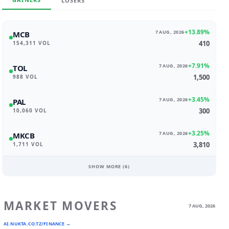
LOSERS
+13.89%
7 AUG, 2026
MCB
410
154,311 VOL
+7.91%
7 AUG, 2026
TOL
1,500
988 VOL
+3.45%
7 AUG, 2026
PAL
300
10,060 VOL
+3.25%
7 AUG, 2026
MKCB
3,810
1,711 VOL
SHOW MORE (
6
)
MARKET MOVERS
7 AUG, 2026
AI.NUKTA.CO.TZ/FINANCE →