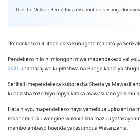
Use the Nukta referral for a discount on hosting, domains
“Pendekezo hili litapelekea kuongeza mapato ya Serikali
Pendekezo hilo ni miongoni mwa mapendekezo yaliy
2021
unaotarajiwa kupitishwa na Bunge kabla ya shugh
Serikali imependekeza kuboresha Sheria ya Mawasiliano 
kuanzisha tozo hiyo mpya katika mawasiliano ya simu a
Hata hivyo, mapendekezo hayo yameibua upinzani na m
mkononi huku wengine wakiainisha mazuri yatakayoa
mambo ambayo huenda yakasumbua Watanzania.