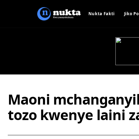
Nukta Fakti
Jiko Po
Maoni mchanganyik
tozo kwenye laini z