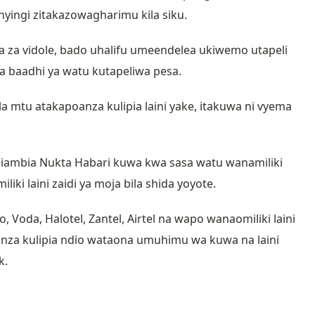
yingi zitakazowagharimu kila siku.
lama za vidole, bado uhalifu umeendelea ukiwemo utapeli
a baadhi ya watu kutapeliwa pesa.
mtu atakapoanza kulipia laini yake, itakuwa ni vyema
iambia Nukta Habari kuwa kwa sasa watu wanamiliki
iki laini zaidi ya moja bila shida yoyote.
o, Voda, Halotel, Zantel, Airtel na wapo wanaomiliki laini
anza kulipia ndio wataona umuhimu wa kuwa na laini
k.