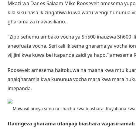
Mkazi wa Dar es Salaam Mike Roosevelt amesema yupo n
kila siku hasa ikizingatiwa kuwa watu wengi hununua vi
gharama za mawasiliano.
“Zipo sehemu ambako vocha ya Sh500 inauzwa Sh600 il
anaofuata vocha. Serikali ikisema gharama ya vocha i
vijijini kwa kuwa bei itapanda zaidi ya hapo,” amesema 
Roosevelt amesema haitokuwa na maana kwa mtu kuanza 
anaigharamia kwa kununua vocha mara kwa mara huku k
imepanda.
Mawasilianoya simu ni chachu kwa biashara. Kuyabana kwa 
Itaongeza gharama ufanyaji biashara wajasiriamali