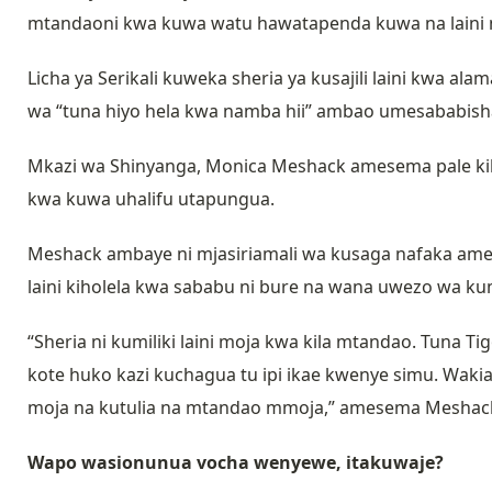
mtandaoni kwa kuwa watu hawatapenda kuwa na laini n
Licha ya Serikali kuweka sheria ya kusajili laini kwa a
wa “tuna hiyo hela kwa namba hii” ambao umesababish
Mkazi wa Shinyanga, Monica Meshack amesema pale kila 
kwa kuwa uhalifu utapungua.
Meshack ambaye ni mjasiriamali wa kusaga nafaka ame
laini kiholela kwa sababu ni bure na wana uwezo wa kumil
“Sheria ni kumiliki laini moja kwa kila mtandao. Tuna Tig
kote huko kazi kuchagua tu ipi ikae kwenye simu. Waki
moja na kutulia na mtandao mmoja,” amesema Meshac
Wapo wasionunua vocha wenyewe, itakuwaje?