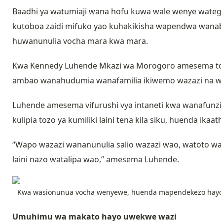
Baadhi ya watumiaji wana hofu kuwa wale wenye wate
kutoboa zaidi mifuko yao kuhakikisha wapendwa wana
huwanunulia vocha mara kwa mara.
Kwa Kennedy Luhende Mkazi wa Morogoro amesema toz
ambao wanahudumia wanafamilia ikiwemo wazazi na w
Luhende amesema vifurushi vya intaneti kwa wanafunzi 
kulipia tozo ya kumiliki laini tena kila siku, huenda ikaa
“Wapo wazazi wananunulia salio wazazi wao, watoto wa
laini nazo watalipa wao,” amesema Luhende.
Kwa wasionunua vocha wenyewe, huenda mapendekezo hayo
Umuhimu wa makato hayo uwekwe wazi