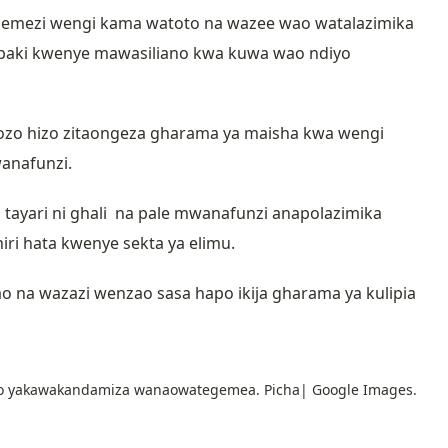
gemezi wengi kama watoto na wazee wao watalazimika
baki kwenye mawasiliano kwa kuwa wao ndiyo
o hizo zitaongeza gharama ya maisha kwa wengi
anafunzi.
tayari ni ghali na pale mwanafunzi anapolazimika
thiri hata kwenye sekta ya elimu.
o na wazazi wenzao sasa hapo ikija gharama ya kulipia
 yakawakandamiza wanaowategemea. Picha| Google Images.