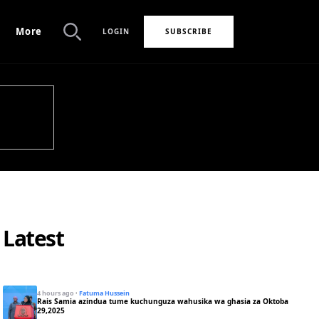
More
LOGIN
SUBSCRIBE
Search
Latest
4 hours ago
·
Fatuma Hussein
Rais Samia azindua tume kuchunguza wahusika wa ghasia za Oktoba
29,2025