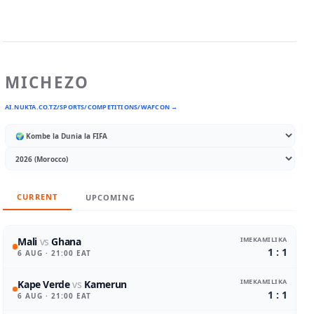
MICHEZO
AI.NUKTA.CO.TZ/SPORTS/COMPETITIONS/WAFCON →
CURRENT
UPCOMING
IMEKAMILIKA
Mali
vs
Ghana
1 : 1
6 AUG
· 21:00 EAT
IMEKAMILIKA
Kape Verde
vs
Kamerun
1 : 1
6 AUG
· 21:00 EAT