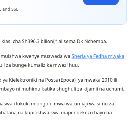
, and SSL.
 kiasi cha Sh396.3 bilioni,” alisema Dk Nchemba.
ojumuishwa kwenye muswada wa
Sheria ya Fedha mwaka
uli za bunge kumalizika mwezi huu.
ya Kielektroniki na Posta (Epoca) ya mwaka 2010 ili
mbayo ni muhimu katika shughuli za kijamii na uchumi.
aswali lukuki miongoni mwa watumiaji wa simu za
mbatana na kupitishwa kwa mapendekezo hayo na