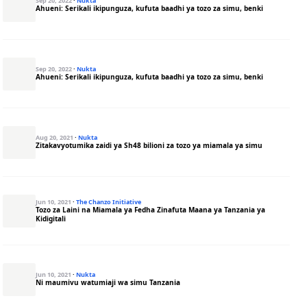
Sep 20, 2022
·
Nukta
Ahueni: Serikali ikipunguza, kufuta baadhi ya tozo za simu, benki
Sep 20, 2022
·
Nukta
Ahueni: Serikali ikipunguza, kufuta baadhi ya tozo za simu, benki
Aug 20, 2021
·
Nukta
Zitakavyotumika zaidi ya Sh48 bilioni za tozo ya miamala ya simu
Jun 10, 2021
·
The Chanzo Initiative
Tozo za Laini na Miamala ya Fedha Zinafuta Maana ya Tanzania ya
Kidigitali
Jun 10, 2021
·
Nukta
Ni maumivu watumiaji wa simu Tanzania