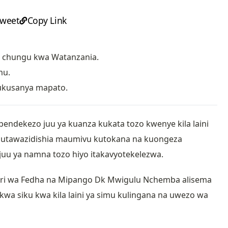
weet
Copy Link
a chungu kwa Watanzania.
mu.
kukusanya mapato.
pendekezo juu ya kuanza kukata tozo kwenye kila laini
o utawazidishia maumivu kutokana na kuongeza
uu ya namna tozo hiyo itakavyotekelezwa.
 Waziri wa Fedha na Mipango Dk Mwigulu Nchemba alisema
 kwa siku kwa kila laini ya simu kulingana na uwezo wa