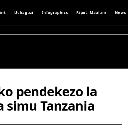
int
Uchaguzi
Infographics
Ripoti Maalum
News
o pendekezo la
a simu Tanzania