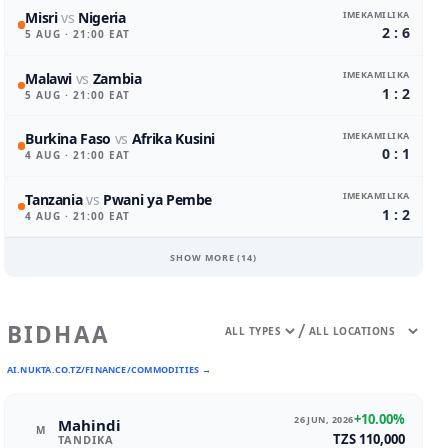
IMEKAMILIKA
Misri
vs
Nigeria
2 : 6
5 AUG
· 21:00 EAT
IMEKAMILIKA
Malawi
vs
Zambia
1 : 2
5 AUG
· 21:00 EAT
IMEKAMILIKA
Burkina Faso
vs
Afrika Kusini
0 : 1
4 AUG
· 21:00 EAT
IMEKAMILIKA
Tanzania
vs
Pwani ya Pembe
1 : 2
4 AUG
· 21:00 EAT
SHOW MORE (
14
)
/
BIDHAA
AI.NUKTA.CO.TZ/FINANCE/COMMODITIES →
+10.00%
26 JUN, 2026
Mahindi
M
TZS 110,000
TANDIKA