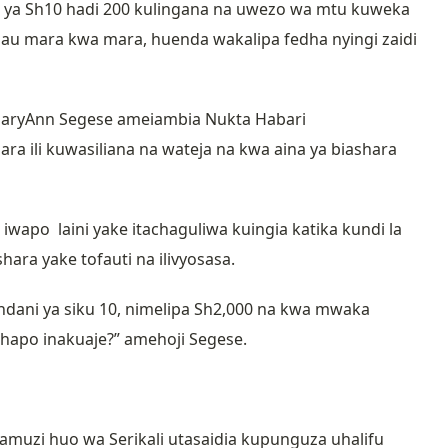
ini ya Sh10 hadi 200 kulingana na uwezo wa mtu kuweka
au mara kwa mara, huenda wakalipa fedha nyingi zaidi
m MaryAnn Segese ameiambia Nukta Habari
a ili kuwasiliana na wateja na kwa aina ya biashara
wapo laini yake itachaguliwa kuingia katika kundi la
ra yake tofauti na ilivyosasa.
dani ya siku 10, nimelipa Sh2,000 na kwa mwaka
li hapo inakuaje?” amehoji Segese.
muzi huo wa Serikali utasaidia kupunguza uhalifu