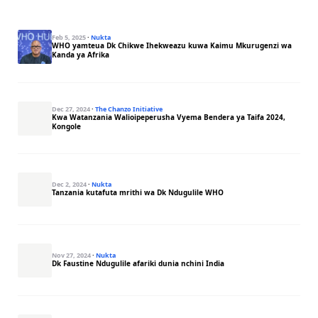
Feb 5, 2025
·
Nukta
WHO yamteua Dk Chikwe Ihekweazu kuwa Kaimu Mkurugenzi wa
Kanda ya Afrika
Dec 27, 2024
·
The Chanzo Initiative
Kwa Watanzania Walioipeperusha Vyema Bendera ya Taifa 2024,
Kongole
Dec 2, 2024
·
Nukta
Tanzania kutafuta mrithi wa Dk Ndugulile WHO
Nov 27, 2024
·
Nukta
Dk Faustine Ndugulile afariki dunia nchini India