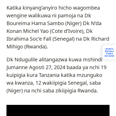
Katika kinyang’anyiro hicho wagombea
wengine walikuwa ni pamoja na Dk
Boureima Hama Sambo (Niger) Dk N’da
Konan Michel Yao (Cote d’Ivoire), Dk
Ibrahima Soc’e Fall (Senegal) na Dk Richard
Mihigo (Rwanda).
SPORTS
BIDHAA
FOREX
MASOKO
Dk Ndugulile alitangazwa kuwa mshindi
Jumanne Agosti 27, 2024 baada ya nchi 19
kuipigia kura Tanzania katika mzunguko
wa kwanza, 12 wakiipigia Senegal, saba
(Niger) na nchi saba zikiipigia Rwanda.