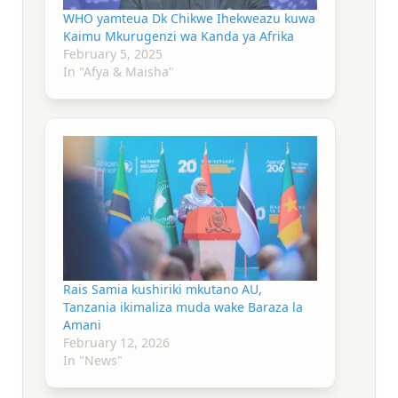
WHO yamteua Dk Chikwe Ihekweazu kuwa
Kaimu Mkurugenzi wa Kanda ya Afrika
February 5, 2025
In "Afya & Maisha"
Rais Samia kushiriki mkutano AU,
Tanzania ikimaliza muda wake Baraza la
Amani
February 12, 2026
In "News"