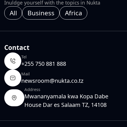
Inuldge yourself with the topics in Nukta
All
Business
Africa
Contact
Tel
+255 750 881 888
Mail
newsroom@nukta.co.tz
Address
Mwananyamala kwa Kopa Dabe
House Dar es Salaam TZ, 14108