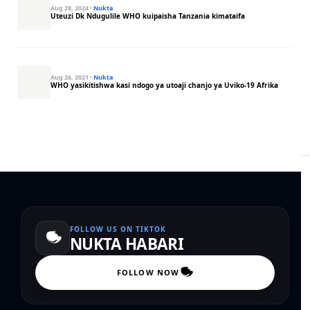
Aug 28, 2024
·
Nukta
Uteuzi Dk Ndugulile WHO kuipaisha Tanzania kimataifa
Aug 26, 2021
·
Nukta
WHO yasikitishwa kasi ndogo ya utoaji chanjo ya Uviko-19 Afrika
FOLLOW US ON TIKTOK
NUKTA HABARI
FOLLOW NOW