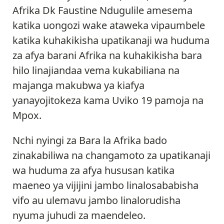
Afrika Dk Faustine Ndugulile amesema
katika uongozi wake ataweka vipaumbele
katika kuhakikisha upatikanaji wa huduma
za afya barani Afrika na kuhakikisha bara
hilo linajiandaa vema kukabiliana na
majanga makubwa ya kiafya
yanayojitokeza kama Uviko 19 pamoja na
Mpox.
Nchi nyingi za Bara la Afrika bado
zinakabiliwa na changamoto za upatikanaji
wa huduma za afya hususan katika
maeneo ya vijijini jambo linalosababisha
vifo au ulemavu jambo linalorudisha
nyuma juhudi za maendeleo.