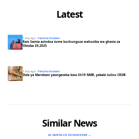
Latest
1 day ago
·
Fatuma Hussein
Rais Samia azindua tume kuchunguza wahusika wa ghasia za
Oktoba 29,2025
1 day ago
·
Fatuma Hussein
Dola ya Marekani yaongezeka kwa Sh10 NMB, yabaki tulivu CRDB
Similar News
AI.NUKTA.CO.TZ/DISCOVER →