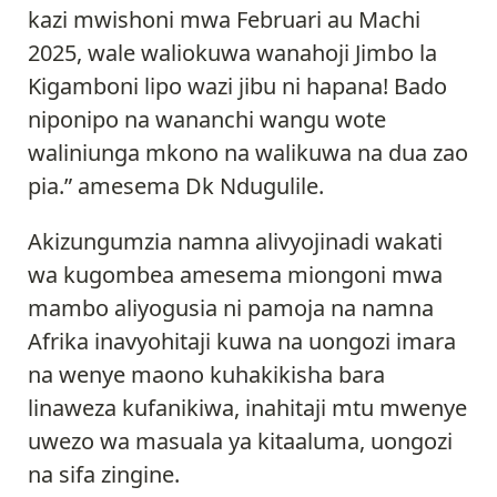
kazi mwishoni mwa Februari au Machi
2025, wale waliokuwa wanahoji Jimbo la
Kigamboni lipo wazi jibu ni hapana! Bado
niponipo na wananchi wangu wote
waliniunga mkono na walikuwa na dua zao
pia.” amesema Dk Ndugulile.
Akizungumzia namna alivyojinadi wakati
wa kugombea amesema miongoni mwa
mambo aliyogusia ni pamoja na namna
Afrika inavyohitaji kuwa na uongozi imara
na wenye maono kuhakikisha bara
linaweza kufanikiwa, inahitaji mtu mwenye
uwezo wa masuala ya kitaaluma, uongozi
na sifa zingine.